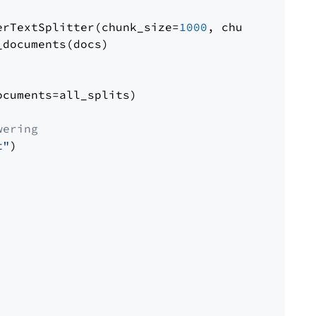
erTextSplitter(chunk_size=
1000
, chunk_overlap
documents(docs)

cuments=all_splits)

wering
t"
)
