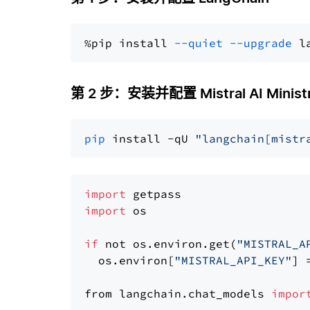
%pip install 
--quiet
--upgrade
 l
第 2 步：安装并配置 Mistral AI Ministr
pip
 install -qU 
"langchain[mistr
import
import
 os

if
 not os.environ.get(
"MISTRAL_A
  os.environ[
"MISTRAL_API_KEY"
] 
from langchain.chat_models 
impor