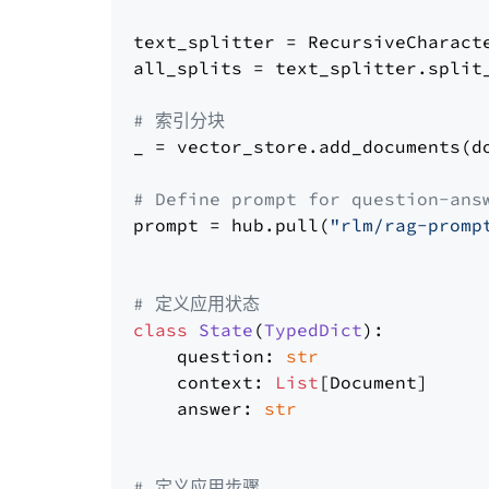
text_splitter = RecursiveCharact
all_splits = text_splitter.split_
# 索引分块
_ = vector_store.add_documents(do
# Define prompt for question-ans
prompt = hub.pull(
"rlm/rag-promp
# 定义应用状态
class
State
(
TypedDict
):

    question: 
str
    context: 
List
[Document]

    answer: 
str
# 定义应用步骤