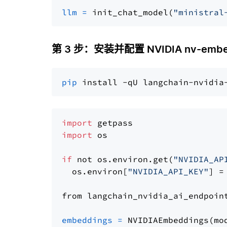
llm
=
 init_chat_model(
"ministral
第 3 步：安装并配置 NVIDIA nv-embe
pip
import
import
 os

if
 not os.environ.get(
"NVIDIA_AP
  os.environ[
"NVIDIA_API_KEY"
] =
from langchain_nvidia_ai_endpoin
embeddings
=
 NVIDIAEmbeddings(mo