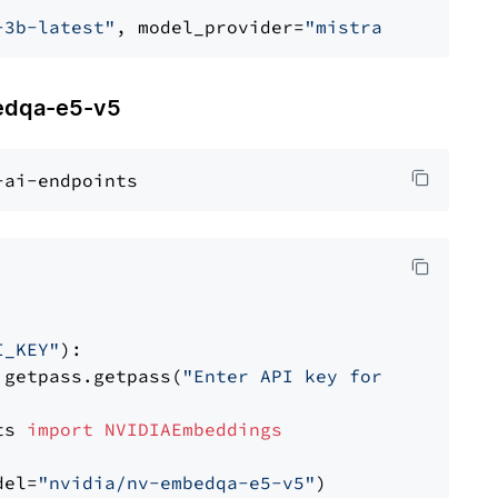
-3b-latest"
, model_provider=
"mistralai"
dqa-e5-v5
I_KEY"
):

 getpass.getpass(
"Enter API key for NVIDIA: "
ts 
import
NVIDIAEmbeddings
del=
"nvidia/nv-embedqa-e5-v5"