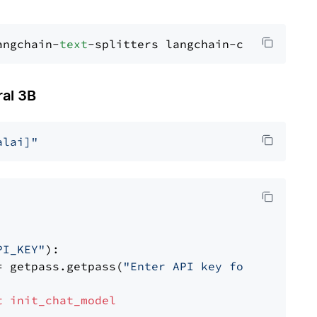
angchain-
text
al 3B
alai]"
PI_KEY"
):

= getpass.getpass(
"Enter API key for Mistral 
t
init_chat_model