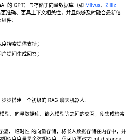
enAI 的 GPT）与存储于向量数据库（如
Milvus
、
Zilliz
出更准确、更具上下文相关性，并且能够及时融合最新信
心组件：
；
似度搜索提供支持；
用户提问生成回答；
一步步搭建一个初级的 RAG 聊天机器人：
言模型、向量数据库、嵌入模型等之间的交互，使集成检索
内存型，
临时性
的向量存储，将嵌入数据存储在内存中，并
度度量是余弦相似度，但可以更改为 ml-distance