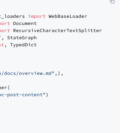
t_loaders 
import
port
port
st
, TypedDict

o/docs/overview.md"
,),

er(

oc-post-content"
)
