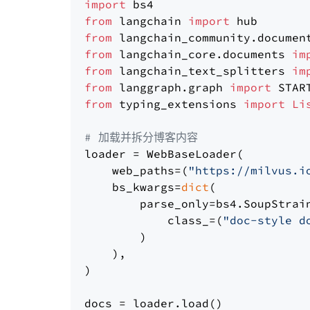
import
from
 langchain 
import
from
 langchain_community.documen
from
 langchain_core.documents 
im
from
 langchain_text_splitters 
im
from
 langgraph.graph 
import
from
 typing_extensions 
import
Li
# 加载并拆分博客内容
loader = WebBaseLoader(

    web_paths=(
"https://milvus.i
    bs_kwargs=
dict
(

        parse_only=bs4.SoupStrain
            class_=(
"doc-style d
        )

    ),

)

docs = loader.load()
