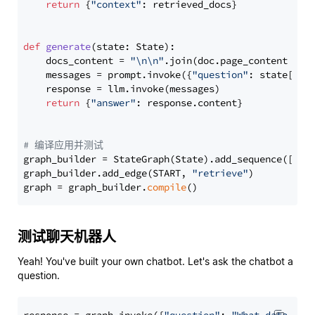
return
 {
"context"
: retrieved_docs}

def
generate
(
state: State
):

    docs_content = 
"\n\n"
.join(doc.page_content 
for
    messages = prompt.invoke({
"question"
: state[
"qu
    response = llm.invoke(messages)

return
 {
"answer"
: response.content}

# 编译应用并测试
graph_builder = StateGraph(State).add_sequence([retr
graph_builder.add_edge(START, 
"retrieve"
)

graph = graph_builder.
compile
测试聊天机器人
Yeah! You've built your own chatbot. Let's ask the chatbot a
question.