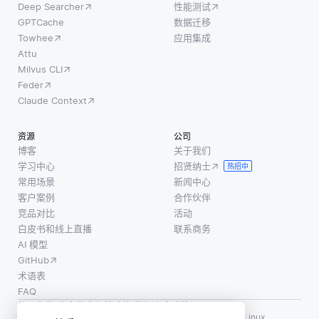
Deep Searcher
性能测试
GPTCache
数据迁移
Towhee
应用集成
Attu
Milvus CLI
Feder
Claude Context
资源
公司
博客
关于我们
学习中心
招贤纳士
热招中
常用场景
新闻中心
客户案例
合作伙伴
竞品对比
活动
白皮书和线上直播
联系商务
AI 模型
GitHub
术语表
FAQ
使用条款
·
个人信息保护政策
·
数据安全政策
LF AI、LF AI & Data、Milvus，以及相关的开源项目名称为 Linux