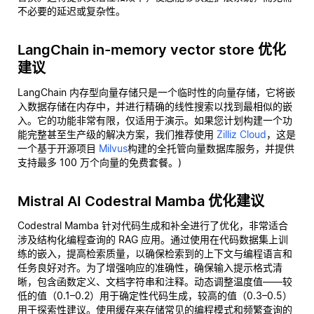
不必要的延迟或复杂性。
LangChain in-memory vector store 优化
建议
LangChain 内存型向量存储只是一个临时性的向量存储，它将嵌
入数据存储在内存中，并进行精确的线性搜索以找到最相似的嵌
入。它的功能非常有限，仅适用于演示。如果您计划构建一个功
能完整甚至生产级的解决方案，我们推荐使用
Zilliz Cloud
，这是
一个基于开源项目
Milvus
构建的全托管向量数据库服务，并提供
支持最多 100 万个向量的免费套餐。)
Mistral AI Codestral Mamba 优化建议
Codestral Mamba 针对代码生成和补全进行了优化，非常适合
涉及结构化编程查询的 RAG 应用。通过使用在代码数据集上训
练的嵌入，提高检索质量，以确保检索到的上下文与编程语言和
任务良好对齐。为了增强响应的准确性，确保输入提示格式清
晰，包含函数定义、文档字符串和注释。动态调整温度值——较
低的值（0.1–0.2）用于确定性代码生成，较高的值（0.3–0.5）
用于探索性建议。使用缓存来存储常见的编程模式和频繁查询的