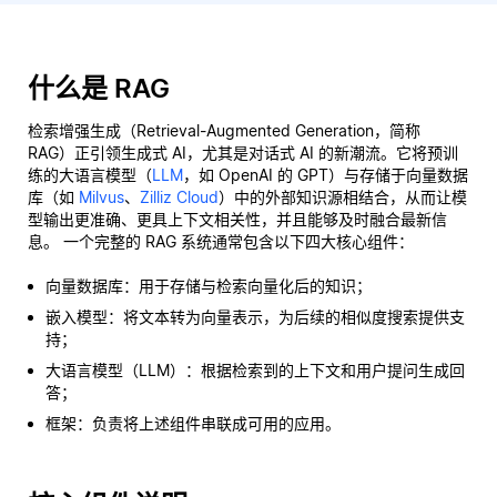
什么是 RAG
检索增强生成（Retrieval-Augmented Generation，简称
RAG）正引领生成式 AI，尤其是对话式 AI 的新潮流。它将预训
练的大语言模型（
LLM
，如 OpenAI 的 GPT）与存储于向量数据
库（如
Milvus
、
Zilliz Cloud
）中的外部知识源相结合，从而让模
型输出更准确、更具上下文相关性，并且能够及时融合最新信
息。 一个完整的 RAG 系统通常包含以下四大核心组件：
向量数据库：用于存储与检索向量化后的知识；
嵌入模型：将文本转为向量表示，为后续的相似度搜索提供支
持；
大语言模型（LLM）：根据检索到的上下文和用户提问生成回
答；
框架：负责将上述组件串联成可用的应用。