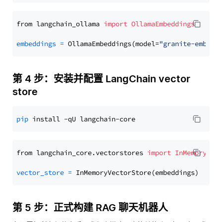
from langchain_ollama 
import
OllamaEmbeddings
embeddings
=
 OllamaEmbeddings(model=
"granite-embedd
第 4 步：安装并配置 LangChain vector
store
pip
from langchain_core.vectorstores 
import
InMemoryVec
vector_store
=
第 5 步：正式构建 RAG 聊天机器人