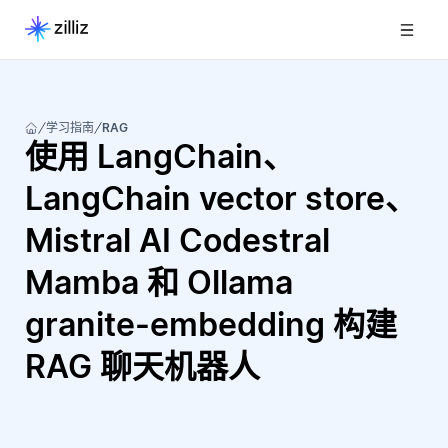
学习指南
RAG
使用 LangChain、
LangChain vector store、
Mistral AI Codestral
Mamba 和 Ollama
granite-embedding 构建
RAG 聊天机器人