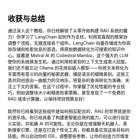
收获与总结
通过深入这个教程，你已经解锁了从零开始构建 RAG 系统的魔
力！你学习了 LangChain 如何作为支柱，利用其直观的框架协
调整个流程，无缝连接各个组件。LangChain 向量存储成为你高
效存储和检索信息的首选，将原始数据转化为可搜索的知识中
心。接着是 Mistral AI 的 Codestral Mamba，这个强大的 LLM
使你的系统焕发生机，通过利用检索到的上下文生成类人回复。
我们还不能忘记 Ollama 的花岗岩嵌入模型——你将文本转化为
丰富而有意义的向量的秘密武器，捕捉语言的细微差别。这些工
具共同创造出一曲能力的交响乐，将复杂的查询转化为准确、关
注上下文的答案。在这个过程中，你掌握了优化性能的专业技
巧，例如调整块大小和精炼检索策略，甚至发现了一个免费的
RAG 成本计算器，以保持项目预算友好！
既然你已经看到这些组件是如何相互配合的，RAG 的世界就是你
的游乐场。你已经具备了构建更智能应用的能力，可以进行自定
义实验，并拓展 AI 的可能性。无论你是在增强聊天机器人、革
新搜索引擎，还是在打造个性化工具，你都具备实现这些目标的
技能。所以启动你的 IDE，调整那些参数，让你的创造力尽情发