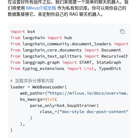
在设置好所有组件之后，我们来搭建一个简单的聊天机器人。我
们将使用
Milvus介绍文档
作为私有知识库。你可以用你自己的
数据集替换它，来定制你自己的 RAG 聊天机器人。
import
from
 langchain 
import
from
 langchain_community.document_loaders 
import
from
 langchain_core.documents 
import
from
 langchain_text_splitters 
import
from
 langgraph.graph 
import
from
 typing_extensions 
import
List
, TypedDict

# 加载并拆分博客内容
loader = WebBaseLoader(

    web_paths=(
"https://milvus.io/docs/overview.md"
,
    bs_kwargs=
dict
(

        parse_only=bs4.SoupStrainer(

            class_=(
"doc-style doc-post-content"
)

        )

    ),

)
