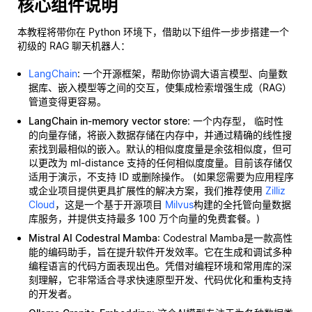
核心组件说明
本教程将带你在 Python 环境下，借助以下组件一步步搭建一个
初级的 RAG 聊天机器人：
LangChain
: 一个开源框架，帮助你协调大语言模型、向量数
据库、嵌入模型等之间的交互，使集成检索增强生成（RAG）
管道变得更容易。
LangChain in-memory vector store
: 一个内存型，
临时性
的向量存储，将嵌入数据存储在内存中，并通过精确的线性搜
索找到最相似的嵌入。默认的相似度度量是余弦相似度，但可
以更改为 ml-distance 支持的任何相似度度量。目前该存储仅
适用于演示，不支持 ID 或删除操作。 (如果您需要为应用程序
或企业项目提供更具扩展性的解决方案，我们推荐使用
Zilliz
Cloud
，这是一个基于开源项目
Milvus
构建的全托管向量数据
库服务，并提供支持最多 100 万个向量的免费套餐。)
Mistral AI Codestral Mamba
: Codestral Mamba是一款高性
能的编码助手，旨在提升软件开发效率。它在生成和调试多种
编程语言的代码方面表现出色。凭借对编程环境和常用库的深
刻理解，它非常适合寻求快速原型开发、代码优化和重构支持
的开发者。