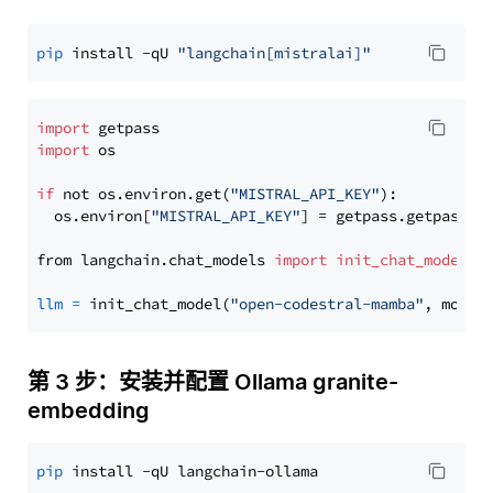
pip
 install -qU 
"langchain[mistralai]"
import
import
 os

if
 not os.environ.get(
"MISTRAL_API_KEY"
):

  os.environ[
"MISTRAL_API_KEY"
] = getpass.getpass(
"
from langchain.chat_models 
import
init_chat_model
llm
=
 init_chat_model(
"open-codestral-mamba"
, model
第 3 步：安装并配置 Ollama granite-
embedding
pip