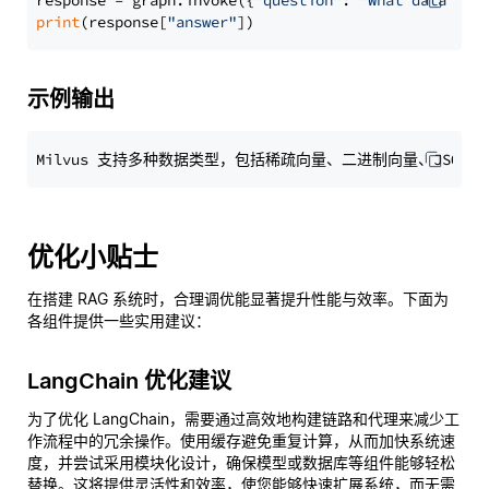
response = graph.invoke({
"question"
: 
"What data typ
print
(response[
"answer"
示例输出
优化小贴士
在搭建 RAG 系统时，合理调优能显著提升性能与效率。下面为
各组件提供一些实用建议：
LangChain 优化建议
为了优化 LangChain，需要通过高效地构建链路和代理来减少工
作流程中的冗余操作。使用缓存避免重复计算，从而加快系统速
度，并尝试采用模块化设计，确保模型或数据库等组件能够轻松
替换。这将提供灵活性和效率，使您能够快速扩展系统，而无需