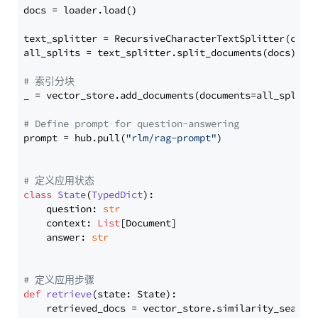
docs = loader.load()

text_splitter = RecursiveCharacterTextSplitter(chun
all_splits = text_splitter.split_documents(docs)

# 索引分块
_ = vector_store.add_documents(documents=all_splits)
# Define prompt for question-answering
prompt = hub.pull(
"rlm/rag-prompt"
)

# 定义应用状态
class
State
(
TypedDict
):

    question: 
str
    context: 
List
[Document]

    answer: 
str
# 定义应用步骤
def
retrieve
(
state: State
):

    retrieved_docs = vector_store.similarity_search