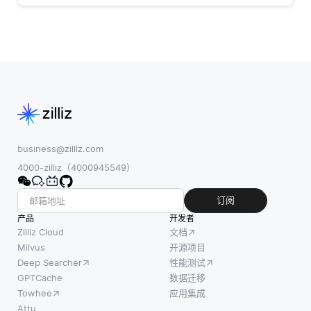
business@zilliz.com
4000-zilliz（4000945549）
订阅
产品
开发者
Zilliz Cloud
文档
Milvus
开源项目
Deep Searcher
性能测试
GPTCache
数据迁移
Towhee
应用集成
Attu