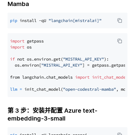
Mamba
pip
 install -qU 
"langchain[mistralai]"
import
import
 os

if
 not os.environ.get(
"MISTRAL_API_KEY"
):

  os.environ[
"MISTRAL_API_KEY"
] = getpass.getpass(
"
from langchain.chat_models 
import
init_chat_model
llm
=
 init_chat_model(
"open-codestral-mamba"
, model
第 3 步：安装并配置 Azure text-
embedding-3-small