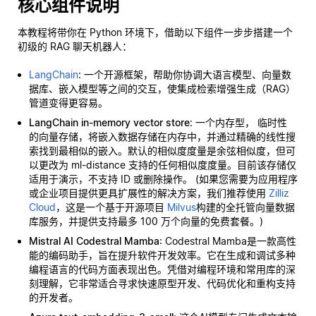
核心组件说明
本教程将带你在 Python 环境下，借助以下组件一步步搭建一个
初级的 RAG 聊天机器人：
LangChain
: 一个开源框架，帮助你协调大语言模型、向量数
据库、嵌入模型等之间的交互，使集成检索增强生成（RAG）
管道变得更容易。
LangChain in-memory vector store
: 一个内存型，
临时性
的向量存储，将嵌入数据存储在内存中，并通过精确的线性搜
索找到最相似的嵌入。默认的相似度度量是余弦相似度，但可
以更改为 ml-distance 支持的任何相似度度量。目前该存储仅
适用于演示，不支持 ID 或删除操作。 (如果您需要为应用程序
或企业项目提供更具扩展性的解决方案，我们推荐使用
Zilliz
Cloud
，这是一个基于开源项目
Milvus
构建的全托管向量数据
库服务，并提供支持最多 100 万个向量的免费套餐。)
Mistral AI Codestral Mamba
: Codestral Mamba是一款高性
能的编码助手，旨在提升软件开发效率。它在生成和调试多种
编程语言的代码方面表现出色。凭借对编程环境和常用库的深
刻理解，它非常适合寻求快速原型开发、代码优化和重构支持
的开发者。