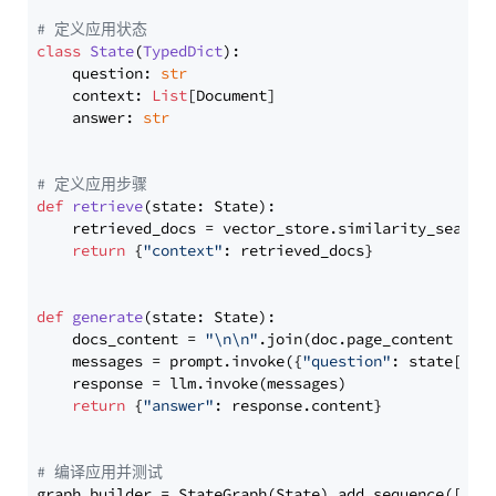
# 定义应用状态
class
State
(
TypedDict
):

    question: 
str
    context: 
List
[Document]

    answer: 
str
# 定义应用步骤
def
retrieve
(
state: State
):

    retrieved_docs = vector_store.similarity_search
return
 {
"context"
: retrieved_docs}

def
generate
(
state: State
):

    docs_content = 
"\n\n"
.join(doc.page_content 
for
    messages = prompt.invoke({
"question"
: state[
"qu
    response = llm.invoke(messages)

return
 {
"answer"
: response.content}

# 编译应用并测试
graph_builder = StateGraph(State).add_sequence([retr