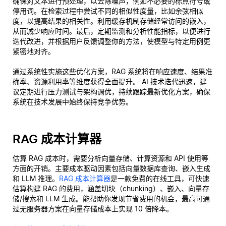
确保对文本进行预处理，以去除噪声，例如不必要的标点符号或
停用词。在检索过程中尝试不同的相似性度量，比如余弦相似
度，以提高结果的相关性。利用缓存机制存储经常访问的嵌入，
从而减少响应时间。最后，定期监测和分析性能指标，以便进行
迭代改进，并根据用户反馈调整你的方法，使模型与特定用例更
紧密地对齐。
通过系统性实施这些优化方案，RAG 系统将在响应速度、结果准
确率、资源利用率等维度获得全面提升。 AI 技术迭代迅速，建
议定期进行压力测试与架构调优，持续跟踪最新优化方案，确保
系统在技术发展中始终保持竞争优势。
RAG 成本计算器
估算 RAG 成本时，需要分析向量存储、计算资源和 API 使用等
方面的开销。主要成本驱动因素包括向量数据库查询、嵌入生成
和 LLM 推理。
RAG 成本计算器
是一款免费的在线工具，可快速
估算构建 RAG 的费用，涵盖切块（chunking）、嵌入、向量存
储/搜索和 LLM 生成。能帮助你发现节省费用的机会，最高可通
过无服务器方案在向量存储成本上实现 10 倍降本。