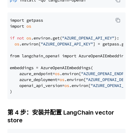
pip
import getpass

import 
os
if
not
os
.environ.get(
"AZURE_OPENAI_API_KEY"
):

os
.environ[
"AZURE_OPENAI_API_KEY"
] = getpass.getp
from langchain_openai import AzureOpenAIEmbeddings

embeddings = AzureOpenAIEmbeddings(

    azure_endpoint=
os
.environ[
"AZURE_OPENAI_ENDPOIN
    azure_deployment=
os
.environ[
"AZURE_OPENAI_DEPLO
    openai_api_version=
os
.environ[
"AZURE_OPENAI_API
第 4 步：安装并配置 LangChain vector
store