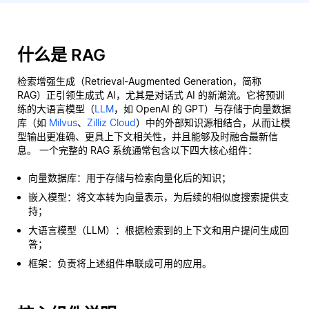
什么是 RAG
检索增强生成（Retrieval-Augmented Generation，简称
RAG）正引领生成式 AI，尤其是对话式 AI 的新潮流。它将预训
练的大语言模型（
LLM
，如 OpenAI 的 GPT）与存储于向量数据
库（如
Milvus
、
Zilliz Cloud
）中的外部知识源相结合，从而让模
型输出更准确、更具上下文相关性，并且能够及时融合最新信
息。 一个完整的 RAG 系统通常包含以下四大核心组件：
向量数据库：用于存储与检索向量化后的知识；
嵌入模型：将文本转为向量表示，为后续的相似度搜索提供支
持；
大语言模型（LLM）：根据检索到的上下文和用户提问生成回
答；
框架：负责将上述组件串联成可用的应用。