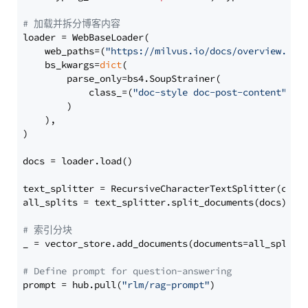
# 加载并拆分博客内容
loader = WebBaseLoader(

    web_paths=(
"https://milvus.io/docs/overview.md"
,
    bs_kwargs=
dict
(

        parse_only=bs4.SoupStrainer(

            class_=(
"doc-style doc-post-content"
)

        )

    ),

)

docs = loader.load()

text_splitter = RecursiveCharacterTextSplitter(chun
all_splits = text_splitter.split_documents(docs)

# 索引分块
_ = vector_store.add_documents(documents=all_splits)
# Define prompt for question-answering
prompt = hub.pull(
"rlm/rag-prompt"
)
