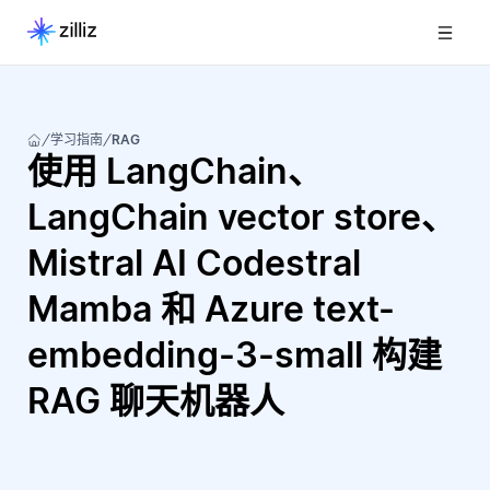
学习指南
RAG
使用 LangChain、
LangChain vector store、
Mistral AI Codestral
Mamba 和 Azure text-
embedding-3-small 构建
RAG 聊天机器人