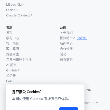
Milvus CLI
Feder
Claude Context
资源
公司
博客
关于我们
学习中心
招贤纳士
热招中
常用场景
新闻中心
客户案例
合作伙伴
竞品对比
活动
白皮书和线上直播
联系商务
AI 模型
GitHub
术语表
FAQ
使用条款
·
个人信息保护政策
·
数据安全政策
LF AI、LF AI & Data、Milvus，以及相关的开源项目名称为 Linux
是否接受 Cookies？
Foundation 所有商标
本网站使用 Cookies 来增强用户体验。
版权所有 ©2026 上海赜睿信息科技有限公司保留所有权利
ICP 备案:
沪ICP备2023014543号-1
沪公网安备31011002006715