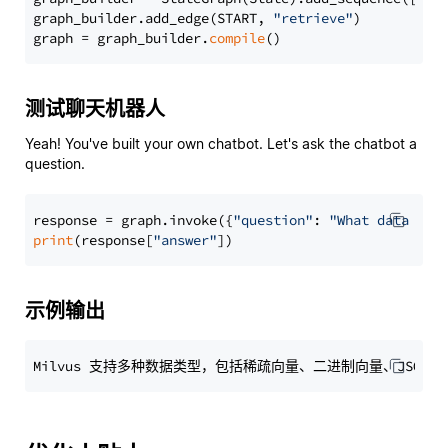
graph_builder.add_edge(START, 
"retrieve"
)

graph = graph_builder.
compile
测试聊天机器人
Yeah! You've built your own chatbot. Let's ask the chatbot a
question.
response = graph.invoke({
"question"
: 
"What data typ
print
(response[
"answer"
示例输出