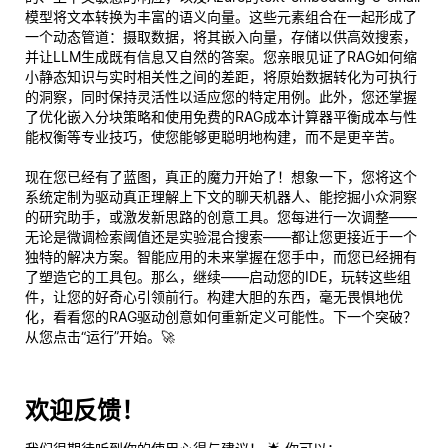
模型将文本转换为丰富的语义向量。这些元素组合在一起形成了
一个动态管道：摄取数据，将其嵌入向量，存储以供高效搜索，
并让LLM生成既有信息又自然的答案。您亲眼见证了RAG如何缩
小静态知识与实时相关性之间的差距，将原始数据转化为可执行
的洞察，同时保持灵活性以适应您的特定用例。此外，您还掌握
了优化嵌入分块策略和使用免费的RAG成本计算器平衡成本与性
能权衡等专业技巧，使您能够更聪明地构建，而不是更辛苦。
现在您已经有了蓝图，真正的魔力开始了！想象一下，您将这个
系统定制为驱动真正理解上下文的聊天机器人、能挖掘小众洞察
的研究助手，或激发新思路的创意工具。您每进行一次调整——
无论是微调检索阈值还是实验混合搜索——都让您更接近于一个
独特的解决方案。智能应用的未来掌握在您手中，而您已经拥有
了塑造它的工具包。那么，继续——启动您的IDE，玩转这些组
件，让您的好奇心引领前行。构建大胆的东西，毫无畏惧地优
化，看看您的RAG驱动创意如何重新定义可能性。下一个突破？
从您点击“运行”开始。🚀
欢迎反馈！