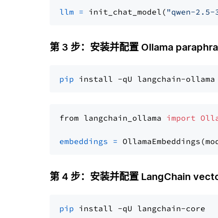
llm
=
 init_chat_model(
"qwen-2.5-
第 3 步：安装并配置 Ollama paraphrase
pip
from langchain_ollama 
import
Oll
embeddings
=
 OllamaEmbeddings(mo
第 4 步：安装并配置 LangChain vector
pip