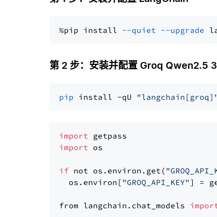
%pip install 
--quiet
--upgrade
 l
第 2 步：安装并配置 Groq Qwen2.5 32B
pip
 install -qU 
"langchain[groq]
import
import
 os

if
 not os.environ.get(
"GROQ_API_
  os.environ[
"GROQ_API_KEY"
] = g
from langchain.chat_models 
impor