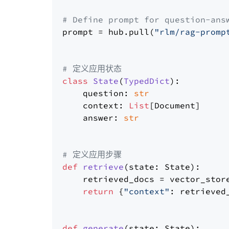
# Define prompt for question-ans
prompt = hub.pull(
"rlm/rag-promp
# 定义应用状态
class
State
(
TypedDict
):

    question: 
str
    context: 
List
[Document]

    answer: 
str
# 定义应用步骤
def
retrieve
(
state: State
):

    retrieved_docs = vector_stor
return
 {
"context"
: retrieved_
def
generate
(
state: State
):
