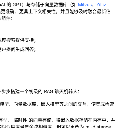
enAI 的 GPT）与存储于向量数据库（如
Milvus
、
Zilliz
出更准确、更具上下文相关性，并且能够及时融合最新信
心组件：
；
似度搜索提供支持；
用户提问生成回答；
一步步搭建一个初级的 RAG 聊天机器人：
言模型、向量数据库、嵌入模型等之间的交互，使集成检索
内存型，
临时性
的向量存储，将嵌入数据存储在内存中，并
度度量是余弦相似度，但可以更改为 ml-distance