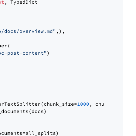
st
, TypedDict

o/docs/overview.md"
,),

er(

oc-post-content"
)

erTextSplitter(chunk_size=
1000
, chunk_overlap
documents(docs)

cuments=all_splits)
