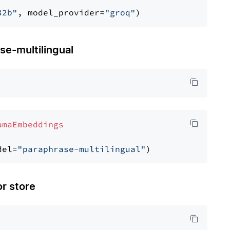
32b"
, model_provider=
"groq"
-multilingual
amaEmbeddings
del=
"paraphrase-multilingual"
 store