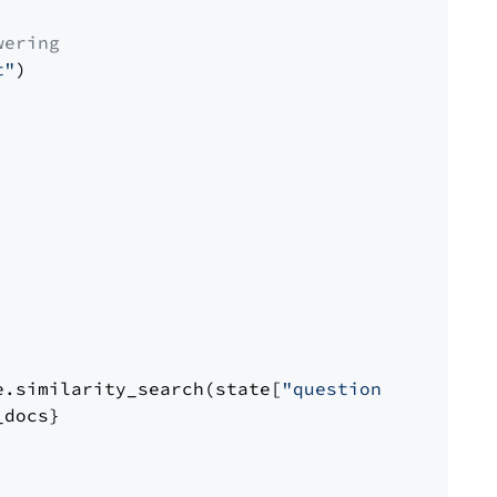
wering
t"
)

e.similarity_search(state[
"question"
])

docs}
