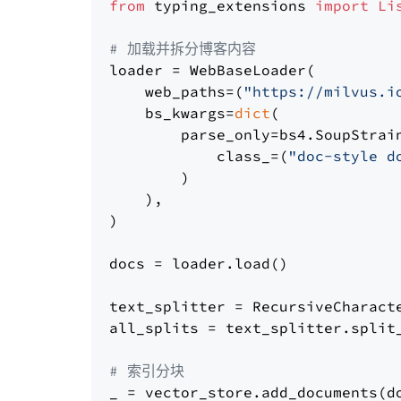
from
 typing_extensions 
import
Li
# 加载并拆分博客内容
loader = WebBaseLoader(

    web_paths=(
"https://milvus.i
    bs_kwargs=
dict
(

        parse_only=bs4.SoupStrain
            class_=(
"doc-style d
        )

    ),

)

docs = loader.load()

text_splitter = RecursiveCharact
all_splits = text_splitter.split_
# 索引分块
_ = vector_store.add_documents(do