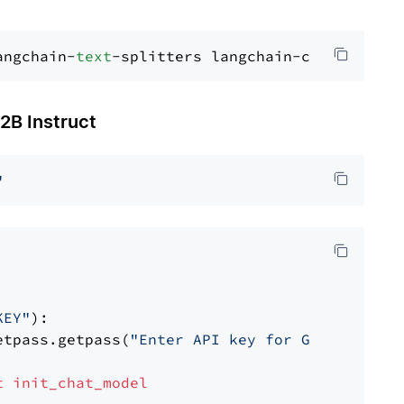
angchain-
text
 Instruct
"
KEY"
):

etpass.getpass(
"Enter API key for Groq: "
)

t
init_chat_model