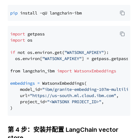
pip
import
import
 os

if
 not os.environ.get(
"WATSONX_APIKEY"
):

  os.environ[
"WATSONX_APIKEY"
] = getpass.getpass(
"E
from langchain_ibm 
import
WatsonxEmbeddings
embeddings
=
 WatsonxEmbeddings(

    model_id=
"ibm/granite-embedding-107m-multilingu
    url=
"https://us-south.ml.cloud.ibm.com"
,

    project_id=
"<WATSONX PROJECT_ID>"
,

第 4 步：安装并配置 LangChain vector
store