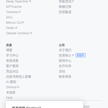
Deep Searcher
性能测试
GPTCache
数据迁移
Towhee
应用集成
Attu
Milvus CLI
Feder
Claude Context
资源
公司
博客
关于我们
学习中心
招贤纳士
热招中
常用场景
新闻中心
客户案例
合作伙伴
竞品对比
活动
白皮书和线上直播
联系商务
AI 模型
GitHub
术语表
FAQ
使用条款
·
个人信息保护政策
·
数据安全政策
LF AI、LF AI & Data、Milvus，以及相关的开源项目名称为 Linux