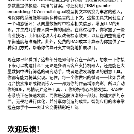
参数量提供极速、精准的答案。你还利用了
IBM granite-
embedding-107m-multilingual
模型将文本转换为丰富的嵌入，
确保你的系统能够理解多种语言的上下文。这些工具共同创造了
一个动态循环：从向量数据库中检索相关信息，增强LLM的知
识，并生成几乎像人类一样的回应。在此过程中，你掌握了一些
专业技巧，比如优化块大小以改善检索效果，以及在调整管道时
平衡速度与准确性。此外，免费的RAG成本计算器为你提供了一
种实用方式，帮助你估算开支并智能地扩展项目。
现在你已经看到了这些部分是如何结合在一起的，想象一下你接
下来可以构建什么！无论是多语言客户支持机器人，还是能在大
量数据中进行筛选的研究助手，或者是激发新想法的创意工具，
你都有能力将其实现。记住，每一个你做出的微调——比如尝试
混合搜索策略或微调嵌入——都为你的作品增添光彩。所以启动
你的IDE，尽情玩弄这些工具，让你的好奇心尽情发挥。RAG生
态系统正在快速发展，而
你
是这股浪潮的一部分。构建大胆的东
西，无畏地进行优化，并分享你创造的成果。智能应用的未来掌
握在你手中——去让它变得精彩吧！🚀
欢迎反馈！