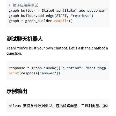
# 编译应用并测试
graph_builder = StateGraph(State).add_sequence([retr
graph_builder.add_edge(START, 
"retrieve"
)

graph = graph_builder.
compile
测试聊天机器人
Yeah! You've built your own chatbot. Let's ask the chatbot a
question.
response = graph.invoke({
"question"
: 
"What data typ
print
(response[
"answer"
示例输出