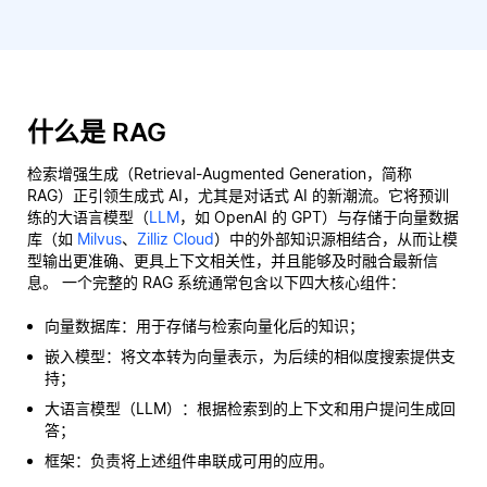
什么是 RAG
检索增强生成（Retrieval-Augmented Generation，简称
RAG）正引领生成式 AI，尤其是对话式 AI 的新潮流。它将预训
练的大语言模型（
LLM
，如 OpenAI 的 GPT）与存储于向量数据
库（如
Milvus
、
Zilliz Cloud
）中的外部知识源相结合，从而让模
型输出更准确、更具上下文相关性，并且能够及时融合最新信
息。 一个完整的 RAG 系统通常包含以下四大核心组件：
向量数据库：用于存储与检索向量化后的知识；
嵌入模型：将文本转为向量表示，为后续的相似度搜索提供支
持；
大语言模型（LLM）：根据检索到的上下文和用户提问生成回
答；
框架：负责将上述组件串联成可用的应用。