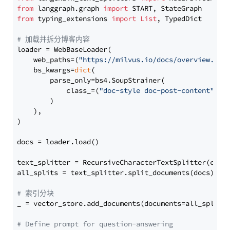
from
 langgraph.graph 
import
from
 typing_extensions 
import
List
, TypedDict

# 加载并拆分博客内容
loader = WebBaseLoader(

    web_paths=(
"https://milvus.io/docs/overview.md"
,
    bs_kwargs=
dict
(

        parse_only=bs4.SoupStrainer(

            class_=(
"doc-style doc-post-content"
)

        )

    ),

)

docs = loader.load()

text_splitter = RecursiveCharacterTextSplitter(chun
all_splits = text_splitter.split_documents(docs)

# 索引分块
_ = vector_store.add_documents(documents=all_splits)
# Define prompt for question-answering