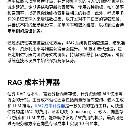
理生成嵌入以增强吞吐量，并为频繁查询的嵌入实现缓存机制以
减少延迟。定期评估和更新检索策略，使用各种指标，如准确率
和召回率，以确保你始终检索到最相关的数据。此外，考虑用多
样的多语言输入来增强数据集，以开发对不同语言的更强理解，
并尝试不同的超参数设置，如学习率和嵌入维度，以找到适合特
定用例的最佳配置。
通过系统性实施这些优化方案，RAG 系统将在响应速度、结果准
确率、资源利用率等维度获得全面提升。 AI 技术迭代迅速，建
议定期进行压力测试与架构调优，持续跟踪最新优化方案，确保
系统在技术发展中始终保持竞争优势。
RAG 成本计算器
估算 RAG 成本时，需要分析向量存储、计算资源和 API 使用等
方面的开销。主要成本驱动因素包括向量数据库查询、嵌入生成
和 LLM 推理。
RAG 成本计算器
是一款免费的在线工具，可快速
估算构建 RAG 的费用，涵盖切块（chunking）、嵌入、向量存
储/搜索和 LLM 生成。能帮助你发现节省费用的机会，最高可通
过无服务器方案在向量存储成本上实现 10 倍降本。