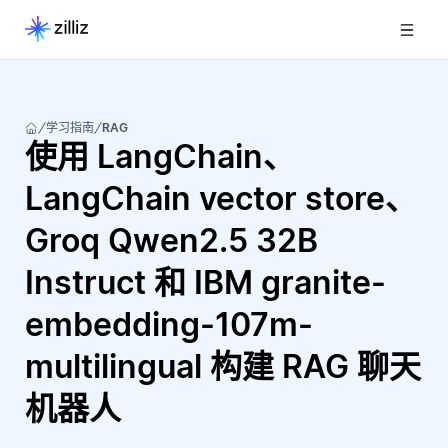
学习指南
RAG
使用 LangChain、
LangChain vector store、
Groq Qwen2.5 32B
Instruct 和 IBM granite-
embedding-107m-
multilingual 构建 RAG 聊天
机器人