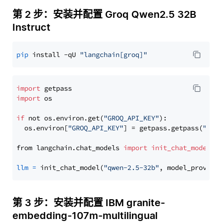
第 2 步：安装并配置 Groq Qwen2.5 32B
Instruct
pip
 install -qU 
"langchain[groq]"
import
import
 os

if
 not os.environ.get(
"GROQ_API_KEY"
):

  os.environ[
"GROQ_API_KEY"
] = getpass.getpass(
"Ent
from langchain.chat_models 
import
init_chat_model
llm
=
 init_chat_model(
"qwen-2.5-32b"
, model_provide
第 3 步：安装并配置 IBM granite-
embedding-107m-multilingual