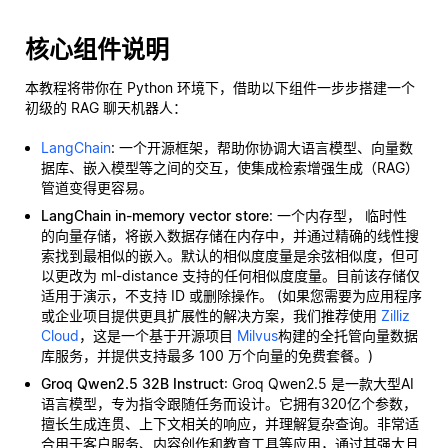
核心组件说明
本教程将带你在 Python 环境下，借助以下组件一步步搭建一个
初级的 RAG 聊天机器人：
LangChain
: 一个开源框架，帮助你协调大语言模型、向量数
据库、嵌入模型等之间的交互，使集成检索增强生成（RAG）
管道变得更容易。
LangChain in-memory vector store
: 一个内存型，
临时性
的向量存储，将嵌入数据存储在内存中，并通过精确的线性搜
索找到最相似的嵌入。默认的相似度度量是余弦相似度，但可
以更改为 ml-distance 支持的任何相似度度量。目前该存储仅
适用于演示，不支持 ID 或删除操作。 (如果您需要为应用程序
或企业项目提供更具扩展性的解决方案，我们推荐使用
Zilliz
Cloud
，这是一个基于开源项目
Milvus
构建的全托管向量数据
库服务，并提供支持最多 100 万个向量的免费套餐。)
Groq Qwen2.5 32B Instruct
: Groq Qwen2.5 是一款大型AI
语言模型，专为指令跟随任务而设计。它拥有320亿个参数，
擅长生成连贯、上下文相关的响应，并理解复杂查询。非常适
合用于客户服务、内容创作和教育工具等应用，通过其强大且