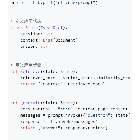
prompt = hub.pull(
"rlm/rag-prompt"
)

# 定义应用状态
class
State
(
TypedDict
):

    question: 
str
    context: 
List
[Document]

    answer: 
str
# 定义应用步骤
def
retrieve
(
state: State
):

    retrieved_docs = vector_store.similarity_search
return
 {
"context"
: retrieved_docs}

def
generate
(
state: State
):

    docs_content = 
"\n\n"
.join(doc.page_content 
for
    messages = prompt.invoke({
"question"
: state[
"qu
    response = llm.invoke(messages)

return
 {
"answer"
: response.content}
