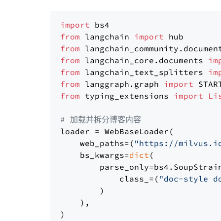
import
from
 langchain 
import
from
 langchain_community.documen
from
 langchain_core.documents 
im
from
 langchain_text_splitters 
im
from
 langgraph.graph 
import
from
 typing_extensions 
import
Li
# 加载并拆分博客内容
loader = WebBaseLoader(

    web_paths=(
"https://milvus.i
    bs_kwargs=
dict
(

        parse_only=bs4.SoupStrain
            class_=(
"doc-style d
        )

    ),

)
