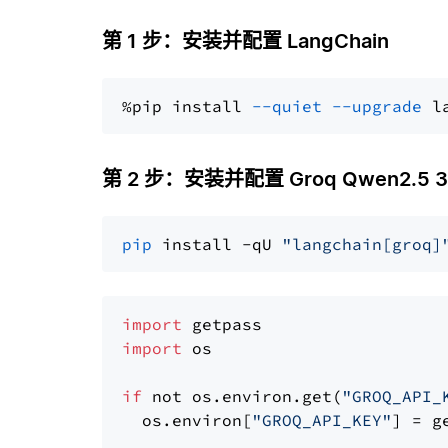
第 1 步：安装并配置 LangChain
%pip install 
--quiet
--upgrade
 l
第 2 步：安装并配置 Groq Qwen2.5 32B
pip
 install -qU 
"langchain[groq]
import
import
 os

if
 not os.environ.get(
"GROQ_API_
  os.environ[
"GROQ_API_KEY"
] = g