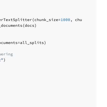
erTextSplitter(chunk_size=
1000
, chunk_overlap
documents(docs)

cuments=all_splits)

wering
t"
)
