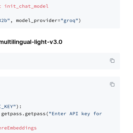
t
init_chat_model
32b"
, model_provider=
"groq"
ilingual-light-v3.0
I_KEY"
):

 getpass.getpass(
"Enter API key for Cohere: "
ereEmbeddings