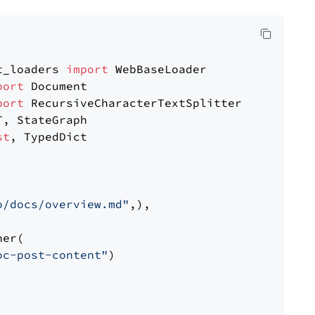
t_loaders 
import
port
port
st
, TypedDict

o/docs/overview.md"
,),

er(

oc-post-content"
)
