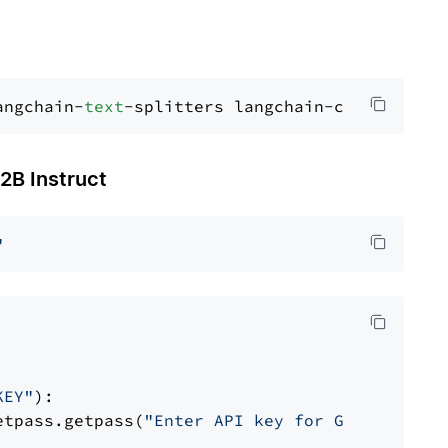
angchain-
text
 Instruct
"
KEY"
):

etpass.getpass(
"Enter API key for Groq: "
)
