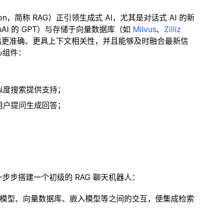
ration，简称 RAG）正引领生成式 AI，尤其是对话式 AI 的新
enAI 的 GPT）与存储于向量数据库（如
Milvus
、
Zilliz
出更准确、更具上下文相关性，并且能够及时融合最新信
心组件：
；
似度搜索提供支持；
用户提问生成回答；
一步步搭建一个初级的 RAG 聊天机器人：
言模型、向量数据库、嵌入模型等之间的交互，使集成检索