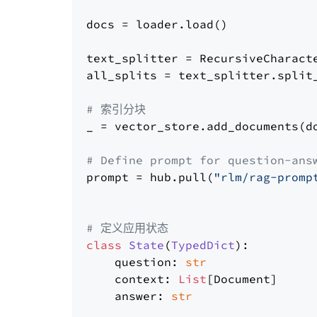
docs = loader.load()

text_splitter = RecursiveCharact
all_splits = text_splitter.split_
# 索引分块
_ = vector_store.add_documents(do
# Define prompt for question-ans
prompt = hub.pull(
"rlm/rag-promp
# 定义应用状态
class
State
(
TypedDict
):

    question: 
str
    context: 
List
[Document]

    answer: 
str