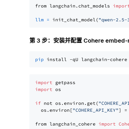
from langchain.chat_models 
impor
llm
=
 init_chat_model(
"qwen-2.5-
第 3 步：安装并配置 Cohere embed-mult
pip
import
import
 os

if
 not os.environ.get(
"COHERE_AP
  os.environ[
"COHERE_API_KEY"
] =
from langchain_cohere 
import
Coh