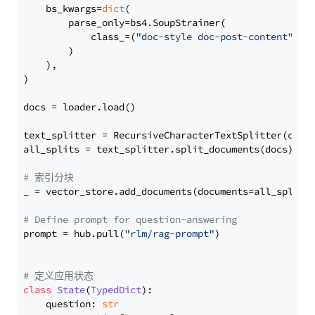
    bs_kwargs=
dict
(

        parse_only=bs4.SoupStrainer(

            class_=(
"doc-style doc-post-content"
)

        )

    ),

)

docs = loader.load()

text_splitter = RecursiveCharacterTextSplitter(chun
all_splits = text_splitter.split_documents(docs)

# 索引分块
_ = vector_store.add_documents(documents=all_splits)
# Define prompt for question-answering
prompt = hub.pull(
"rlm/rag-prompt"
)

# 定义应用状态
class
State
(
TypedDict
):

    question: 
str