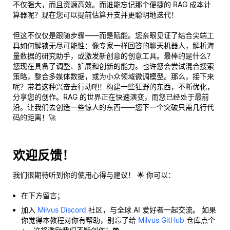
不仅强大，而且资源高效。而谁能忘记那个便捷的 RAG 成本计
算器呢？现在您可以提前估算开支并更聪明地迭代！
但这不仅仅是跟随步骤——而是赋能。您亲眼见证了结合尖端工
具如何解锁无尽可能性：像专家一样回答的聊天机器人，解析海
量数据的研究助手，或激发新创意的创意工具。最棒的是什么？
您现在具备了调整、扩展和创新的能力。也许您会尝试混合搜索
策略，整合多媒体数据，或为小众领域微调模型。那么，接下来
呢？带着这种兴奋去行动吧！构建一些狂野的东西，不断优化，
分享您的创作。RAG 的世界正在快速演变，而您已经处于最前
沿。让我们去创造一些惊人的东西——您下一个突破只需几行代
码的距离！🚀
欢迎反馈！
我们很期待听到你的使用心得与建议！ 🌟 你可以：
在下方留言；
加入
Milvus Discord
社区，与全球 AI 爱好者一起交流。 如果
你觉得本教程对你有帮助，别忘了给
Milvus GitHub
仓库点个