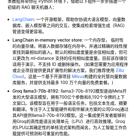
本教程将带你在 Python 环境下，借助以下组件一步步搭建一个
初级的 RAG 聊天机器人：
LangChain
: 一个开源框架，帮助你协调大语言模型、向量数
据库、嵌入模型等之间的交互，使集成检索增强生成（RAG）
管道变得更容易。
LangChain in-memory vector store
: 一个内存型，
临时性
的向量存储，将嵌入数据存储在内存中，并通过精确的线性搜
索找到最相似的嵌入。默认的相似度度量是余弦相似度，但可
以更改为 ml-distance 支持的任何相似度度量。目前该存储仅
适用于演示，不支持 ID 或删除操作。 (如果您需要为应用程序
或企业项目提供更具扩展性的解决方案，我们推荐使用
Zilliz
Cloud
，这是一个基于开源项目
Milvus
构建的全托管向量数据
库服务，并提供支持最多 100 万个向量的免费套餐。)
Groq llama3-70b-8192
: llama3-70b-8192模型是由Meta开
发的大型语言模型，拥有700亿个参数和8,192个令牌的上下
文窗口。该模型旨在用于一般语言任务，包括文本生成、摘要
和翻译。专注于人工智能硬件和软件解决方案的公司Groq通过
其API提供llama3-70b-8192模型。这一集成使开发者能够利
用Groq的高性能语言处理单元（LPU）进行高效推理。Groq
的LPU以其确定性的单核流式架构而闻名，为人工智能工作负
载提供可预测和可重复的性能。