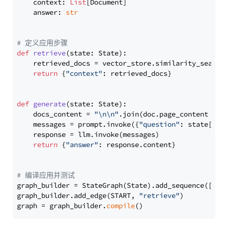
    context: 
List
[Document]

    answer: 
str
# 定义应用步骤
def
retrieve
(
state: State
):

    retrieved_docs = vector_store.similarity_search
return
 {
"context"
: retrieved_docs}

def
generate
(
state: State
):

    docs_content = 
"\n\n"
.join(doc.page_content 
for
    messages = prompt.invoke({
"question"
: state[
"qu
    response = llm.invoke(messages)

return
 {
"answer"
: response.content}

# 编译应用并测试
graph_builder = StateGraph(State).add_sequence([retr
graph_builder.add_edge(START, 
"retrieve"
)

graph = graph_builder.
compile