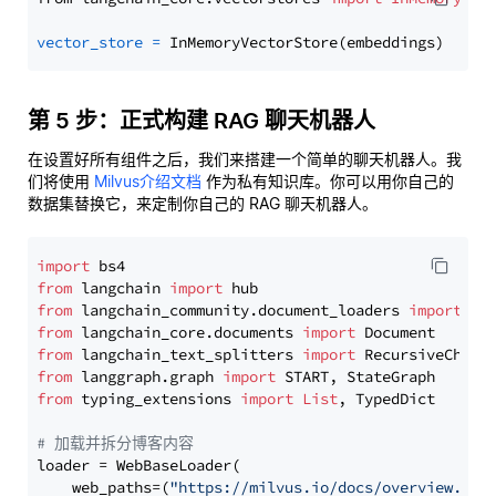
vector_store
=
第 5 步：正式构建 RAG 聊天机器人
在设置好所有组件之后，我们来搭建一个简单的聊天机器人。我
们将使用
Milvus介绍文档
作为私有知识库。你可以用你自己的
数据集替换它，来定制你自己的 RAG 聊天机器人。
import
from
 langchain 
import
from
 langchain_community.document_loaders 
import
from
 langchain_core.documents 
import
from
 langchain_text_splitters 
import
from
 langgraph.graph 
import
from
 typing_extensions 
import
List
, TypedDict

# 加载并拆分博客内容
loader = WebBaseLoader(

    web_paths=(
"https://milvus.io/docs/overview.md"
,