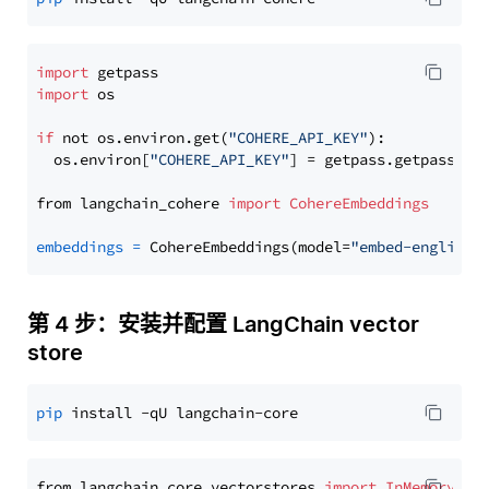
import
import
 os

if
 not os.environ.get(
"COHERE_API_KEY"
):

  os.environ[
"COHERE_API_KEY"
] = getpass.getpass(
"E
from langchain_cohere 
import
CohereEmbeddings
embeddings
=
 CohereEmbeddings(model=
"embed-english-
第 4 步：安装并配置 LangChain vector
store
pip
from langchain_core.vectorstores 
import
InMemoryVec