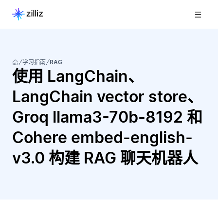
学习指南
RAG
使用 LangChain、
LangChain vector store、
Groq llama3-70b-8192 和
Cohere embed-english-
v3.0 构建 RAG 聊天机器人