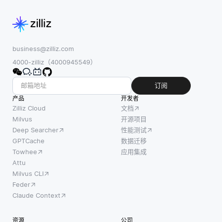
business@zilliz.com
4000-zilliz（4000945549）
订阅
产品
开发者
Zilliz Cloud
文档
Milvus
开源项目
Deep Searcher
性能测试
GPTCache
数据迁移
Towhee
应用集成
Attu
Milvus CLI
Feder
Claude Context
资源
公司