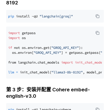
8192
pip
 install -qU 
"langchain[groq]"
import
import
 os

if
 not os.environ.get(
"GROQ_API_KEY"
):

  os.environ[
"GROQ_API_KEY"
] = getpass.getpass(
"Ent
from langchain.chat_models 
import
init_chat_model
llm
=
 init_chat_model(
"llama3-8b-8192"
, model_provi
第 3 步：安装并配置 Cohere embed-
english-v3.0
pip