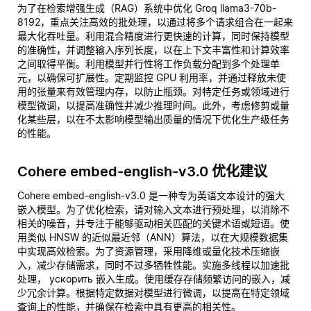
为了在检索增强生成（RAG）系统中优化 Groq llama3-70b-
8192，重点关注高效的批处理，以通过将多个请求组合在一起来
最大化吞吐量。利用混合精度进行更快速的计算，同时保持模型
的准确性，并调整输入序列长度，以在上下文丰富性和计算效率
之间取得平衡。利用模型并行性将工作负载分配到多个处理单
元，以确保可扩展性。定期监控 GPU 利用率，并通过释放未使
用的张量来有效管理内存，以防止瓶颈。对特定任务或领域进行
模型微调，以提高准确性并减少推理时间。此外，考虑修剪或量
化某些层，以在不太影响模型输出质量的情况下优化生产级任务
的性能。
Cohere embed-english-v3.0 优化建议
Cohere embed-english-v3.0 是一种专为英语文本设计的强大
嵌入模型。为了优化检索，请对输入文本进行预处理，以消除不
相关的噪音，并专注于能够驱动相关匹配的关键术语或短语。使
用类似 HNSW 的近似最近邻（ANN）算法，以在大规模数据集
中实现高效检索。为了资源管理，采用降维或量化技术压缩嵌
入，减少存储需求，同时不过多牺牲性能。实施多线程以加速批
处理， ускорить 嵌入生成。使用缓存存储频繁访问的嵌入，减
少冗余计算。根据特定数据对模型进行微调，以提高在特定领域
查询上的性能，并确保在检索中具有更高的相关性。