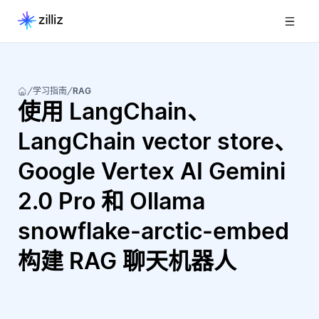
学习指南
RAG
使用 LangChain、
LangChain vector store、
Google Vertex AI Gemini
2.0 Pro 和 Ollama
snowflake-arctic-embed
构建 RAG 聊天机器人