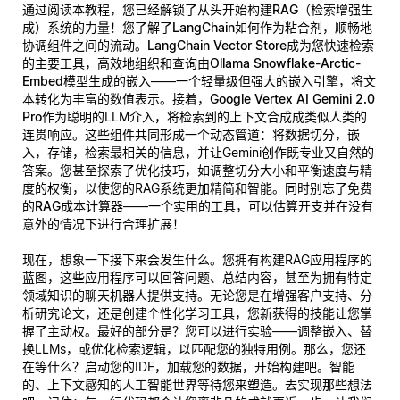
通过阅读本教程，您已经解锁了从头开始构建
RAG（检索增强生
成）
系统的力量！您了解了
LangChain
如何作为粘合剂，顺畅地
协调组件之间的流动。
LangChain Vector Store
成为您快速检索
的主要工具，高效地组织和查询由
Ollama Snowflake-Arctic-
Embed
模型生成的嵌入——一个轻量级但强大的嵌入引擎，将文
本转化为丰富的数值表示。接着，
Google Vertex AI Gemini 2.0
Pro
作为聪明的LLM介入，将检索到的上下文合成成类似人类的
连贯响应。这些组件共同形成一个动态管道：将数据切分，嵌
入，存储，检索最相关的信息，并让Gemini创作既专业又自然的
答案。您甚至探索了优化技巧，如调整切分大小和平衡速度与精
度的权衡，以使您的RAG系统更加精简和智能。同时别忘了
免费
的RAG成本计算器
——一个实用的工具，可以估算开支并在没有
意外的情况下进行合理扩展！
现在，想象一下接下来会发生什么。您拥有构建RAG应用程序的
蓝图，这些应用程序可以回答问题、总结内容，甚至为拥有特定
领域知识的聊天机器人提供支持。无论您是在增强客户支持、分
析研究论文，还是创建个性化学习工具，您新获得的技能让您掌
握了主动权。最好的部分是？您可以进行实验——调整嵌入、替
换LLMs，或优化检索逻辑，以匹配您的独特用例。那么，您还
在等什么？启动您的IDE，加载您的数据，开始构建吧。智能
的、上下文感知的人工智能世界等待您来塑造。去实现那些想法