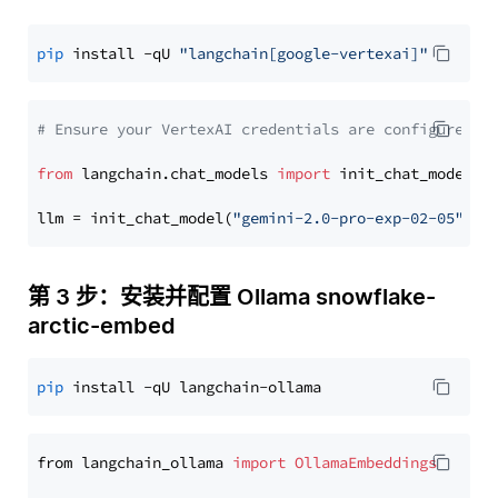
pip
 install -qU 
"langchain[google-vertexai]"
# Ensure your VertexAI credentials are configured
from
 langchain.chat_models 
import
 init_chat_model

llm = init_chat_model(
"gemini-2.0-pro-exp-02-05"
, m
第 3 步：安装并配置 Ollama snowflake-
arctic-embed
pip
from langchain_ollama 
import
OllamaEmbeddings