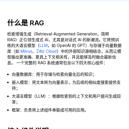
什么是 RAG
检索增强生成（Retrieval-Augmented Generation，简称
RAG）正引领生成式 AI，尤其是对话式 AI 的新潮流。它将预训
练的大语言模型（
LLM
，如 OpenAI 的 GPT）与存储于向量数据
库（如
Milvus
、
Zilliz Cloud
）中的外部知识源相结合，从而让模
型输出更准确、更具上下文相关性，并且能够及时融合最新信
息。 一个完整的 RAG 系统通常包含以下四大核心组件：
向量数据库：用于存储与检索向量化后的知识；
嵌入模型：将文本转为向量表示，为后续的相似度搜索提供支
持；
大语言模型（LLM）：根据检索到的上下文和用户提问生成回
答；
框架：负责将上述组件串联成可用的应用。