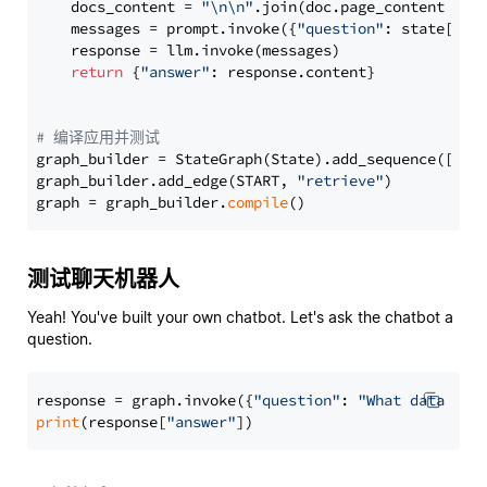
    docs_content = 
"\n\n"
.join(doc.page_content 
for
    messages = prompt.invoke({
"question"
: state[
"qu
    response = llm.invoke(messages)

return
 {
"answer"
: response.content}

# 编译应用并测试
graph_builder = StateGraph(State).add_sequence([retr
graph_builder.add_edge(START, 
"retrieve"
)

graph = graph_builder.
compile
测试聊天机器人
Yeah! You've built your own chatbot. Let's ask the chatbot a
question.
response = graph.invoke({
"question"
: 
"What data typ
print
(response[
"answer"