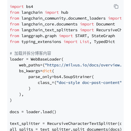
import
from
 langchain 
import
from
 langchain_community.document_loaders 
import
from
 langchain_core.documents 
import
from
 langchain_text_splitters 
import
from
 langgraph.graph 
import
from
 typing_extensions 
import
List
, TypedDict

# 加载并拆分博客内容
loader = WebBaseLoader(

    web_paths=(
"https://milvus.io/docs/overview.md"
,
    bs_kwargs=
dict
(

        parse_only=bs4.SoupStrainer(

            class_=(
"doc-style doc-post-content"
)

        )

    ),

)

docs = loader.load()

text_splitter = RecursiveCharacterTextSplitter(chun
all_splits = text_splitter.split_documents(docs)
