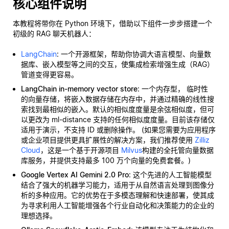
核心组件说明
本教程将带你在 Python 环境下，借助以下组件一步步搭建一个
初级的 RAG 聊天机器人：
LangChain
: 一个开源框架，帮助你协调大语言模型、向量数
据库、嵌入模型等之间的交互，使集成检索增强生成（RAG）
管道变得更容易。
LangChain in-memory vector store
: 一个内存型，
临时性
的向量存储，将嵌入数据存储在内存中，并通过精确的线性搜
索找到最相似的嵌入。默认的相似度度量是余弦相似度，但可
以更改为 ml-distance 支持的任何相似度度量。目前该存储仅
适用于演示，不支持 ID 或删除操作。 (如果您需要为应用程序
或企业项目提供更具扩展性的解决方案，我们推荐使用
Zilliz
Cloud
，这是一个基于开源项目
Milvus
构建的全托管向量数据
库服务，并提供支持最多 100 万个向量的免费套餐。)
Google Vertex AI Gemini 2.0 Pro
: 这个先进的人工智能模型
结合了强大的机器学习能力，适用于从自然语言处理到图像分
析的多种应用。它的优势在于多模态理解和快速部署，使其成
为寻求利用人工智能增强各个行业自动化和决策能力的企业的
理想选择。