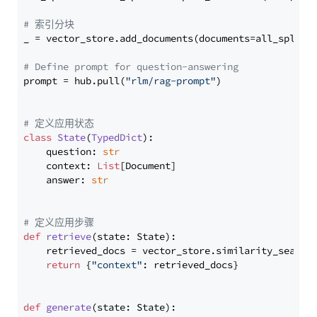
# 索引分块
_ = vector_store.add_documents(documents=all_splits)
# Define prompt for question-answering
prompt = hub.pull(
"rlm/rag-prompt"
)

# 定义应用状态
class
State
(
TypedDict
):

    question: 
str
    context: 
List
[Document]

    answer: 
str
# 定义应用步骤
def
retrieve
(
state: State
):

    retrieved_docs = vector_store.similarity_search
return
 {
"context"
: retrieved_docs}

def
generate
(
state: State
):
