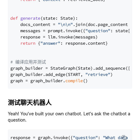
def
generate
(
state: State
):

    docs_content = 
"\n\n"
.join(doc.page_content 
for
    messages = prompt.invoke({
"question"
: state[
"qu
    response = llm.invoke(messages)

return
 {
"answer"
: response.content}

# 编译应用并测试
graph_builder = StateGraph(State).add_sequence([retr
graph_builder.add_edge(START, 
"retrieve"
)

graph = graph_builder.
compile
测试聊天机器人
Yeah! You've built your own chatbot. Let's ask the chatbot a
question.
response = graph.invoke({
"question"
: 
"What data typ