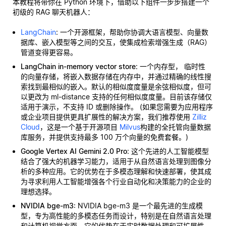
本教程将带你在 Python 环境下，借助以下组件一步步搭建一个
初级的 RAG 聊天机器人：
LangChain
: 一个开源框架，帮助你协调大语言模型、向量数
据库、嵌入模型等之间的交互，使集成检索增强生成（RAG）
管道变得更容易。
LangChain in-memory vector store
: 一个内存型，
临时性
的向量存储，将嵌入数据存储在内存中，并通过精确的线性搜
索找到最相似的嵌入。默认的相似度度量是余弦相似度，但可
以更改为 ml-distance 支持的任何相似度度量。目前该存储仅
适用于演示，不支持 ID 或删除操作。 (如果您需要为应用程序
或企业项目提供更具扩展性的解决方案，我们推荐使用
Zilliz
Cloud
，这是一个基于开源项目
Milvus
构建的全托管向量数据
库服务，并提供支持最多 100 万个向量的免费套餐。)
Google Vertex AI Gemini 2.0 Pro
: 这个先进的人工智能模型
结合了强大的机器学习能力，适用于从自然语言处理到图像分
析的多种应用。它的优势在于多模态理解和快速部署，使其成
为寻求利用人工智能增强各个行业自动化和决策能力的企业的
理想选择。
NVIDIA bge-m3
: NVIDIA bge-m3 是一个最先进的生成模
型，专为高性能的多模态任务而设计，特别是在自然语言处理
和计算机视觉方面。它的优势在于实时数据处理和可扩展性，