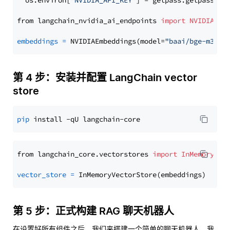
  os.environ[
"NVIDIA_API_KEY"
] = getpass.getpass(
"E
from langchain_nvidia_ai_endpoints 
import
NVIDIAEmb
embeddings
=
 NVIDIAEmbeddings(model=
"baai/bge-m3"
第 4 步：安装并配置 LangChain vector
store
pip
from langchain_core.vectorstores 
import
InMemoryVec
vector_store
=
第 5 步：正式构建 RAG 聊天机器人
在设置好所有组件之后，我们来搭建一个简单的聊天机器人。我