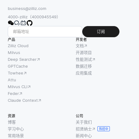
business@zilliz.com
4000-zilliz（4000945549）
订阅
产品
开发者
Zilliz Cloud
文档
Milvus
开源项目
Deep Searcher
性能测试
GPTCache
数据迁移
Towhee
应用集成
Attu
Milvus CLI
Feder
Claude Context
资源
公司
博客
关于我们
学习中心
招贤纳士
热招中
常用场景
新闻中心