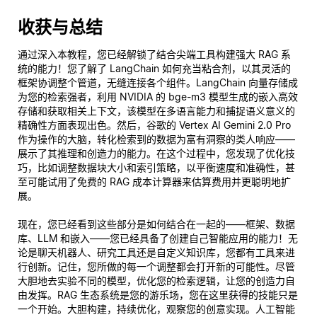
收获与总结
通过深入本教程，您已经解锁了结合尖端工具构建强大 RAG 系
统的能力！您了解了 LangChain 如何充当粘合剂，以其灵活的
框架协调整个管道，无缝连接各个组件。LangChain 向量存储成
为您的检索强者，利用 NVIDIA 的 bge-m3 模型生成的嵌入高效
存储和获取相关上下文，该模型在多语言能力和捕捉语义意义的
精确性方面表现出色。然后，谷歌的 Vertex AI Gemini 2.0 Pro
作为操作的大脑，转化检索到的数据为富有洞察的类人响应——
展示了其推理和创造力的能力。在这个过程中，您发现了优化技
巧，比如调整数据块大小和索引策略，以平衡速度和准确性，甚
至可能试用了免费的 RAG 成本计算器来估算费用并更聪明地扩
展。
现在，您已经看到这些部分是如何结合在一起的——框架、数据
库、LLM 和嵌入——您已经具备了创建自己智能应用的能力！无
论是聊天机器人、研究工具还是自定义知识库，您都有工具来进
行创新。记住，您所做的每一个调整都会打开新的可能性。尽管
大胆地去实验不同的模型，优化您的检索逻辑，让您的创造力自
由发挥。RAG 生态系统是您的游乐场，您在这里获得的技能只是
一个开始。大胆构建，持续优化，观察您的创意实现。人工智能