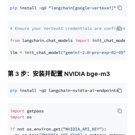
pip
 install -qU 
"langchain[google-vertexai]"
# Ensure your VertexAI credentials are configured
from
 langchain.chat_models 
import
 init_chat_model

llm = init_chat_model(
"gemini-2.0-pro-exp-02-05"
, m
第 3 步：安装并配置 NVIDIA bge-m3
pip
import
import
 os

if
 not os.environ.get(
"NVIDIA_API_KEY"
):
