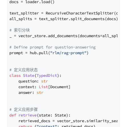
docs = loader.load()

text_splitter = RecursiveCharacterTextSplitter(chun
all_splits = text_splitter.split_documents(docs)

# 索引分块
_ = vector_store.add_documents(documents=all_splits)
# Define prompt for question-answering
prompt = hub.pull(
"rlm/rag-prompt"
)

# 定义应用状态
class
State
(
TypedDict
):

    question: 
str
    context: 
List
[Document]

    answer: 
str
# 定义应用步骤
def
retrieve
(
state: State
):

    retrieved_docs = vector_store.similarity_search
return
 {
"context"
: retrieved_docs}
