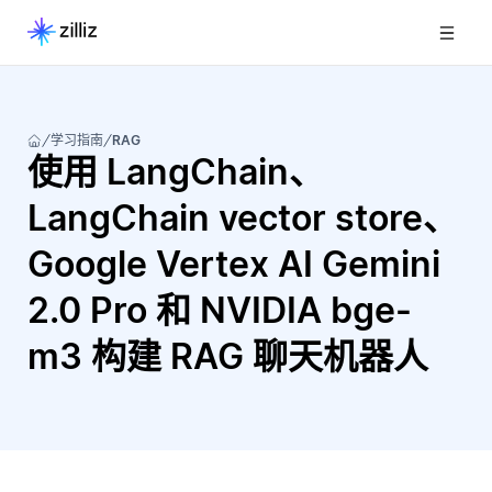
学习指南
RAG
使用 LangChain、
LangChain vector store、
Google Vertex AI Gemini
2.0 Pro 和 NVIDIA bge-
m3 构建 RAG 聊天机器人