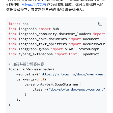
们将使用
Milvus介绍文档
作为私有知识库。你可以用你自己的
数据集替换它，来定制你自己的 RAG 聊天机器人。
import
from
 langchain 
import
from
 langchain_community.document_loaders 
import
from
 langchain_core.documents 
import
from
 langchain_text_splitters 
import
from
 langgraph.graph 
import
from
 typing_extensions 
import
List
, TypedDict

# 加载并拆分博客内容
loader = WebBaseLoader(

    web_paths=(
"https://milvus.io/docs/overview.md"
,
    bs_kwargs=
dict
(

        parse_only=bs4.SoupStrainer(

            class_=(
"doc-style doc-post-content"
)

        )

    ),

)
