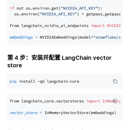
if
 not os.environ.get(
"NVIDIA_API_KEY"
):

  os.environ[
"NVIDIA_API_KEY"
] = getpass.getpass(
"E
from langchain_nvidia_ai_endpoints 
import
NVIDIAEmb
embeddings
=
 NVIDIAEmbeddings(model=
"snowflake/arct
第 4 步：安装并配置 LangChain vector
store
pip
from langchain_core.vectorstores 
import
InMemoryVec
vector_store
=