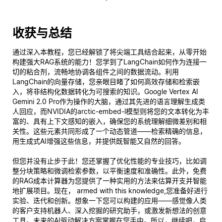
收获与总结
通过深入本教程，您已经解锁了将尖端工具结合起来，从零开始
构建强大RAG系统的能力！您学到了LangChain如何作为连接一
切的粘合剂，流畅地协调各组件之间的数据流动。利用
LangChain的向量存储，您亲眼目睹了如何高效存储和检索嵌
入，将非结构化数据转化为可搜索的知识。Google Vertex AI
Gemini 2.0 Pro作为操作的大脑，通过其先进的语言理解生成类
人回应，而NVIDIA的arctic-embed-l模型则将您的文本转化为丰
富的、具有上下文感知的嵌入，确保您的系统理解细微差别和相
关性。这些元素共同形成了一个动态管道——检索精确的信息，
用生成式AI增强这些信息，并提供既智能又自然的回答。
但您并没有止步于此！您还掌握了优化性能的专业技巧，比如调
整分块策略和微调检索参数，以平衡速度和准确性。此外，免费
的RAG成本计算器为您提供了一种实用的方法来估算开支并智能
地扩展项目。现在， armed with this knowledge,您准备好进行
实验、迭代和创新。想象一下您可以构建的应用——感觉像人类
的客户支持机器人、深入挖掘的研究助手，或激发新想法的创意
工具。未来的AI驱动解决方案掌握在您手中。所以，继续吧，启