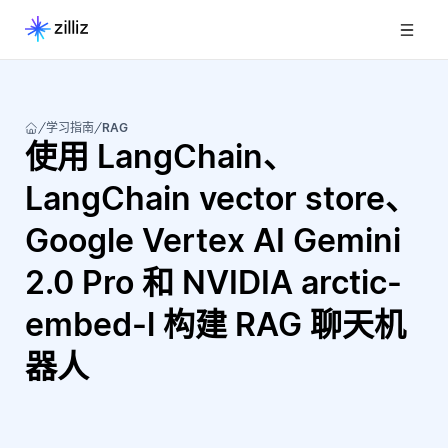
学习指南
RAG
使用 LangChain、
LangChain vector store、
Google Vertex AI Gemini
2.0 Pro 和 NVIDIA arctic-
embed-l 构建 RAG 聊天机
器人