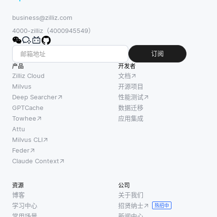
business@zilliz.com
4000-zilliz（4000945549）
订阅
产品
开发者
Zilliz Cloud
文档
Milvus
开源项目
Deep Searcher
性能测试
GPTCache
数据迁移
Towhee
应用集成
Attu
Milvus CLI
Feder
Claude Context
资源
公司
博客
关于我们
学习中心
招贤纳士
热招中
常用场景
新闻中心