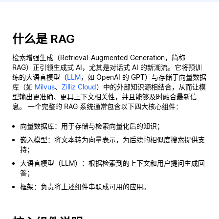
什么是 RAG
检索增强生成（Retrieval-Augmented Generation，简称
RAG）正引领生成式 AI，尤其是对话式 AI 的新潮流。它将预训
练的大语言模型（
LLM
，如 OpenAI 的 GPT）与存储于向量数据
库（如
Milvus
、
Zilliz Cloud
）中的外部知识源相结合，从而让模
型输出更准确、更具上下文相关性，并且能够及时融合最新信
息。 一个完整的 RAG 系统通常包含以下四大核心组件：
向量数据库：用于存储与检索向量化后的知识；
嵌入模型：将文本转为向量表示，为后续的相似度搜索提供支
持；
大语言模型（LLM）：根据检索到的上下文和用户提问生成回
答；
框架：负责将上述组件串联成可用的应用。