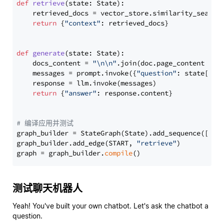
def
retrieve
(
state: State
):

    retrieved_docs = vector_store.similarity_search
return
 {
"context"
: retrieved_docs}

def
generate
(
state: State
):

    docs_content = 
"\n\n"
.join(doc.page_content 
for
    messages = prompt.invoke({
"question"
: state[
"qu
    response = llm.invoke(messages)

return
 {
"answer"
: response.content}

# 编译应用并测试
graph_builder = StateGraph(State).add_sequence([retr
graph_builder.add_edge(START, 
"retrieve"
)

graph = graph_builder.
compile
测试聊天机器人
Yeah! You've built your own chatbot. Let's ask the chatbot a
question.