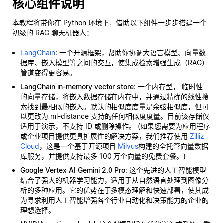
核心组件说明
本教程将带你在 Python 环境下，借助以下组件一步步搭建一个
初级的 RAG 聊天机器人：
LangChain
: 一个开源框架，帮助你协调大语言模型、向量数
据库、嵌入模型等之间的交互，使集成检索增强生成（RAG）
管道变得更容易。
LangChain in-memory vector store
: 一个内存型，
临时性
的向量存储，将嵌入数据存储在内存中，并通过精确的线性搜
索找到最相似的嵌入。默认的相似度度量是余弦相似度，但可
以更改为 ml-distance 支持的任何相似度度量。目前该存储仅
适用于演示，不支持 ID 或删除操作。 (如果您需要为应用程序
或企业项目提供更具扩展性的解决方案，我们推荐使用
Zilliz
Cloud
，这是一个基于开源项目
Milvus
构建的全托管向量数据
库服务，并提供支持最多 100 万个向量的免费套餐。)
Google Vertex AI Gemini 2.0 Pro
: 这个先进的人工智能模型
结合了强大的机器学习能力，适用于从自然语言处理到图像分
析的多种应用。它的优势在于多模态理解和快速部署，使其成
为寻求利用人工智能增强各个行业自动化和决策能力的企业的
理想选择。