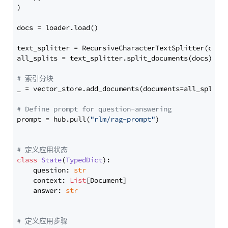
)

docs = loader.load()

text_splitter = RecursiveCharacterTextSplitter(chun
all_splits = text_splitter.split_documents(docs)

# 索引分块
_ = vector_store.add_documents(documents=all_splits)
# Define prompt for question-answering
prompt = hub.pull(
"rlm/rag-prompt"
)

# 定义应用状态
class
State
(
TypedDict
):

    question: 
str
    context: 
List
[Document]

    answer: 
str
# 定义应用步骤