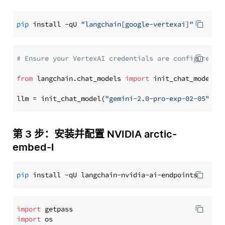
pip
 install -qU 
"langchain[google-vertexai]"
# Ensure your VertexAI credentials are configured
from
 langchain.chat_models 
import
 init_chat_model

llm = init_chat_model(
"gemini-2.0-pro-exp-02-05"
, m
第 3 步：安装并配置 NVIDIA arctic-
embed-l
pip
import
import
 os
