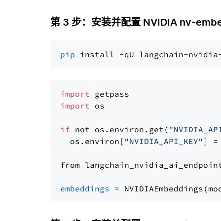
第 3 步：安装并配置 NVIDIA nv-embe
pip
import
import
 os

if
 not os.environ.get(
"NVIDIA_AP
  os.environ[
"NVIDIA_API_KEY"
] =
from langchain_nvidia_ai_endpoin
embeddings
=
 NVIDIAEmbeddings(mo