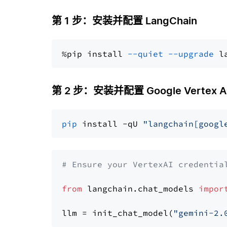
第 1 步：安装并配置 LangChain
%pip install 
--quiet
--upgrade
 l
第 2 步：安装并配置 Google Vertex AI Ge
pip
 install -qU 
"langchain[googl
# Ensure your VertexAI credentia
from
 langchain.chat_models 
impor
llm = init_chat_model(
"gemini-2.