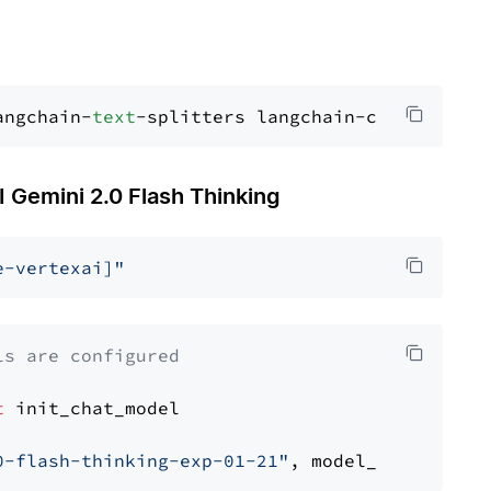
angchain-
text
mini 2.0 Flash Thinking
e-vertexai]"
ls are configured
t
 init_chat_model

0-flash-thinking-exp-01-21"
, model_provider=
"