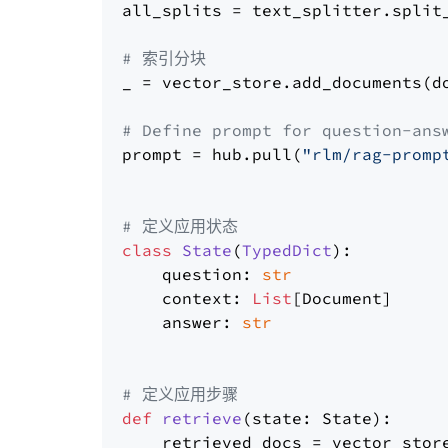
all_splits = text_splitter.split_
# 索引分块
_ = vector_store.add_documents(do
# Define prompt for question-ans
prompt = hub.pull(
"rlm/rag-promp
# 定义应用状态
class
State
(
TypedDict
):

    question: 
str
    context: 
List
[Document]

    answer: 
str
# 定义应用步骤
def
retrieve
(
state: State
):

    retrieved_docs = vector_stor