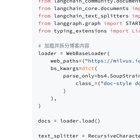
from
 langchain_community.documen
from
 langchain_core.documents 
im
from
 langchain_text_splitters 
im
from
 langgraph.graph 
import
from
 typing_extensions 
import
Li
# 加载并拆分博客内容
loader = WebBaseLoader(

    web_paths=(
"https://milvus.i
    bs_kwargs=
dict
(

        parse_only=bs4.SoupStrain
            class_=(
"doc-style d
        )

    ),

)

docs = loader.load()

text_splitter = RecursiveCharact