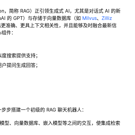
ration，简称 RAG）正引领生成式 AI，尤其是对话式 AI 的新
enAI 的 GPT）与存储于向量数据库（如
Milvus
、
Zilliz
出更准确、更具上下文相关性，并且能够及时融合最新信
心组件：
；
似度搜索提供支持；
用户提问生成回答；
一步步搭建一个初级的 RAG 聊天机器人：
言模型、向量数据库、嵌入模型等之间的交互，使集成检索