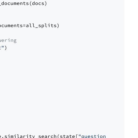
documents(docs)

cuments=all_splits)

wering
t"
)

e.similarity_search(state[
"question"
])
