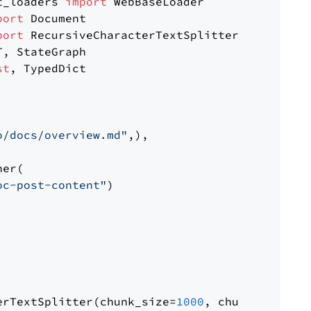
t_loaders 
import
port
port
st
, TypedDict

o/docs/overview.md"
,),

er(

oc-post-content"
)

erTextSplitter(chunk_size=
1000
, chunk_overlap