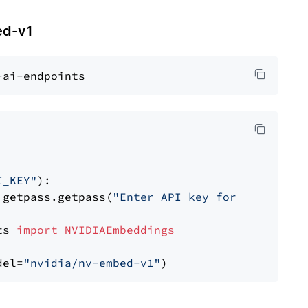
d-v1
I_KEY"
):

 getpass.getpass(
"Enter API key for NVIDIA: "
ts 
import
NVIDIAEmbeddings
del=
"nvidia/nv-embed-v1"