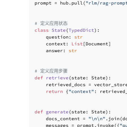
prompt = hub.pull(
"rlm/rag-promp
# 定义应用状态
class
State
(
TypedDict
):

    question: 
str
    context: 
List
[Document]

    answer: 
str
# 定义应用步骤
def
retrieve
(
state: State
):

    retrieved_docs = vector_stor
return
 {
"context"
: retrieved_
def
generate
(
state: State
):

    docs_content = 
"\n\n"
.join(d
    messages = prompt.invoke({
"q