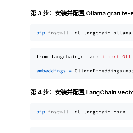
第 3 步：安装并配置 Ollama granite-
pip
from langchain_ollama 
import
Oll
embeddings
=
 OllamaEmbeddings(mo
第 4 步：安装并配置 LangChain vector
pip