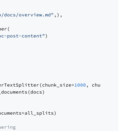
o/docs/overview.md"
,),

er(

oc-post-content"
)

erTextSplitter(chunk_size=
1000
, chunk_overlap
documents(docs)

cuments=all_splits)

wering