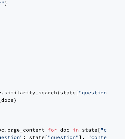
t"
)

e.similarity_search(state[
"question"
])

docs}

oc.page_content 
for
 doc 
in
 state[
"context"
])

uestion"
: state[
"question"
], 
"context"
: docs_