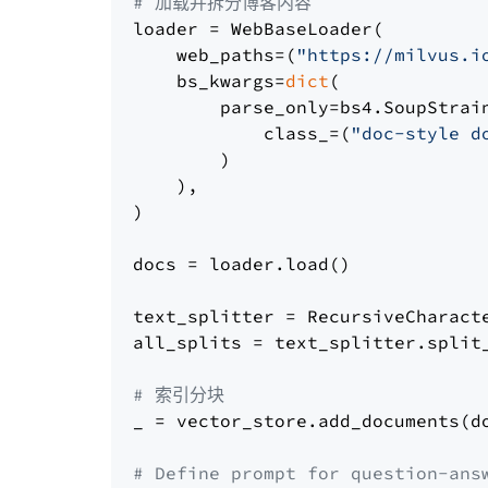
# 加载并拆分博客内容
loader = WebBaseLoader(

    web_paths=(
"https://milvus.i
    bs_kwargs=
dict
(

        parse_only=bs4.SoupStrain
            class_=(
"doc-style d
        )

    ),

)

docs = loader.load()

text_splitter = RecursiveCharact
all_splits = text_splitter.split_
# 索引分块
_ = vector_store.add_documents(do
# Define prompt for question-ans