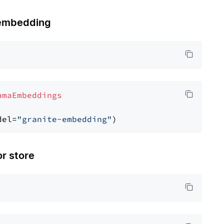
embedding
amaEmbeddings
del=
"granite-embedding"
 store