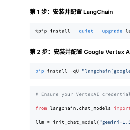
第 1 步：安装并配置 LangChain
%pip install 
--quiet
--upgrade
 l
第 2 步：安装并配置 Google Vertex AI G
pip
 install -qU 
"langchain[googl
# Ensure your VertexAI credentia
from
 langchain.chat_models 
impor
llm = init_chat_model(
"gemini-1.