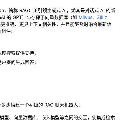
ration，简称 RAG）正引领生成式 AI，尤其是对话式 AI 的新
enAI 的 GPT）与存储于向量数据库（如
Milvus
、
Zilliz
出更准确、更具上下文相关性，并且能够及时融合最新信
心组件：
；
似度搜索提供支持；
用户提问生成回答；
一步步搭建一个初级的 RAG 聊天机器人：
言模型、向量数据库、嵌入模型等之间的交互，使集成检索