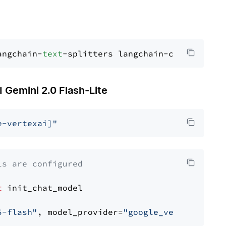
angchain-
text
emini 2.0 Flash-Lite
e-vertexai]"
ls are configured
t
 init_chat_model

5-flash"
, model_provider=
"google_vertexai"