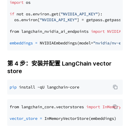
import
 os

if
 not os.environ.get(
"NVIDIA_API_KEY"
):

  os.environ[
"NVIDIA_API_KEY"
] = getpass.getpass(
"E
from langchain_nvidia_ai_endpoints 
import
NVIDIAEmb
embeddings
=
 NVIDIAEmbeddings(model=
"nvidia/nv-embe
第 4 步：安装并配置 LangChain vector
store
pip
from langchain_core.vectorstores 
import
InMemoryVec
vector_store
=