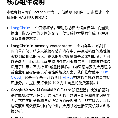
核心组件说明
本教程将带你在 Python 环境下，借助以下组件一步步搭建一个
初级的 RAG 聊天机器人：
LangChain
: 一个开源框架，帮助你协调大语言模型、向量数
据库、嵌入模型等之间的交互，使集成检索增强生成（RAG）
管道变得更容易。
LangChain in-memory vector store
: 一个内存型，
临时性
的向量存储，将嵌入数据存储在内存中，并通过精确的线性搜
索找到最相似的嵌入。默认的相似度度量是余弦相似度，但可
以更改为 ml-distance 支持的任何相似度度量。目前该存储仅
适用于演示，不支持 ID 或删除操作。 (如果您需要为应用程序
或企业项目提供更具扩展性的解决方案，我们推荐使用
Zilliz
Cloud
，这是一个基于开源项目
Milvus
构建的全托管向量数据
库服务，并提供支持最多 100 万个向量的免费套餐。)
Google Vertex AI Gemini 2.0 Flash
: 该模型旨在快速部署和
高性能机器学习任务。凭借增强的自然语言处理和图像识别能
力，它在实时分析和自动决策方面表现出色。非常适合寻求快
速洞察和高效模型训练的企业，应用领域包括聊天机器人和数
据分析。