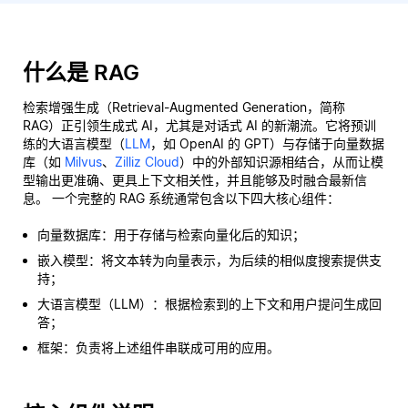
什么是 RAG
检索增强生成（Retrieval-Augmented Generation，简称
RAG）正引领生成式 AI，尤其是对话式 AI 的新潮流。它将预训
练的大语言模型（
LLM
，如 OpenAI 的 GPT）与存储于向量数据
库（如
Milvus
、
Zilliz Cloud
）中的外部知识源相结合，从而让模
型输出更准确、更具上下文相关性，并且能够及时融合最新信
息。 一个完整的 RAG 系统通常包含以下四大核心组件：
向量数据库：用于存储与检索向量化后的知识；
嵌入模型：将文本转为向量表示，为后续的相似度搜索提供支
持；
大语言模型（LLM）：根据检索到的上下文和用户提问生成回
答；
框架：负责将上述组件串联成可用的应用。