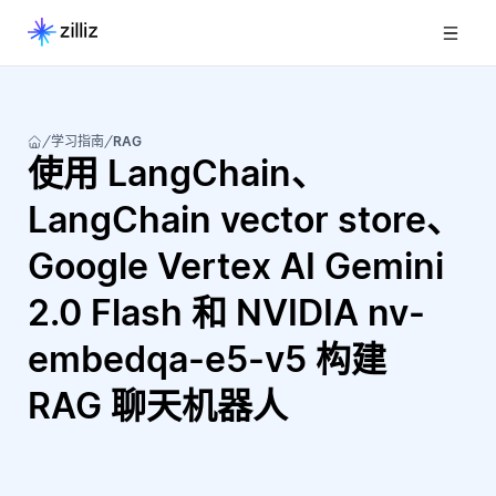
学习指南
RAG
使用 LangChain、
LangChain vector store、
Google Vertex AI Gemini
2.0 Flash 和 NVIDIA nv-
embedqa-e5-v5 构建
RAG 聊天机器人