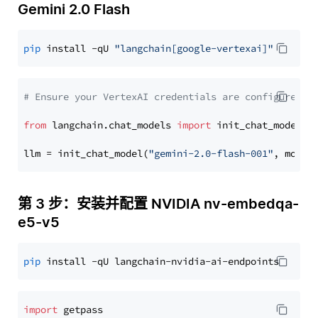
Gemini 2.0 Flash
pip
 install -qU 
"langchain[google-vertexai]"
# Ensure your VertexAI credentials are configured
from
 langchain.chat_models 
import
 init_chat_model

llm = init_chat_model(
"gemini-2.0-flash-001"
, model
第 3 步：安装并配置 NVIDIA nv-embedqa-
e5-v5
pip
import