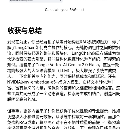
Calculate your RAG cost
收获与总结
到现在为止，你已经解锁了从零开始构建RAG系统的魔力！你了
解了LangChain如何充当操作的核心，无缝协调组件之间的数据
流，同时保持代码的整洁和模块化。LangChain向量存储成为你
快速检索的强大引擎，将非结构化数据转化为有组织、可搜索的
知识。接着来了Google Vertex AI Gemini 2.0 Flash，这是一款
精简却强大的大型语言模型（LLM），极大增强了系统生成类
人、上下文相关响应的能力，同时保持低成本和低延迟。还有
NVIDIA的nv-embedqa-e5-v5嵌入模型，它将文本转化为丰
富、富有意义的向量，确保你的查询和文档使用相同的语言。这
些工具共同形成了一个动态管道，检索与生成相结合，创造出既
聪明又高效的AI。
但等等，更多内容来了！你还获得了优化性能的专业提示，比如
调整块大小和过滤元数据，从系统中榨取每一滴准确性。而那个
免费的RAG成本计算器呢？对于在不牺牲质量的前提下平衡预算
来说简直是个游戏规则改变者。这想象一下！你现在已经具备构