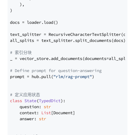
    ),

)

docs = loader.load()

text_splitter = RecursiveCharacterTextSplitter(chun
all_splits = text_splitter.split_documents(docs)

# 索引分块
_ = vector_store.add_documents(documents=all_splits)
# Define prompt for question-answering
prompt = hub.pull(
"rlm/rag-prompt"
)

# 定义应用状态
class
State
(
TypedDict
):

    question: 
str
    context: 
List
[Document]

    answer: 
str