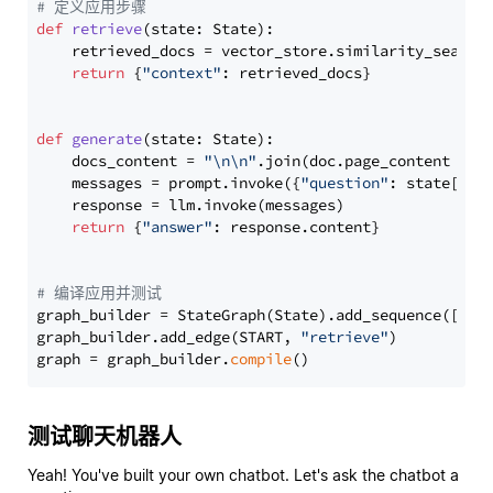
# 定义应用步骤
def
retrieve
(
state: State
):

    retrieved_docs = vector_store.similarity_search
return
 {
"context"
: retrieved_docs}

def
generate
(
state: State
):

    docs_content = 
"\n\n"
.join(doc.page_content 
for
    messages = prompt.invoke({
"question"
: state[
"qu
    response = llm.invoke(messages)

return
 {
"answer"
: response.content}

# 编译应用并测试
graph_builder = StateGraph(State).add_sequence([retr
graph_builder.add_edge(START, 
"retrieve"
)

graph = graph_builder.
compile
测试聊天机器人
Yeah! You've built your own chatbot. Let's ask the chatbot a