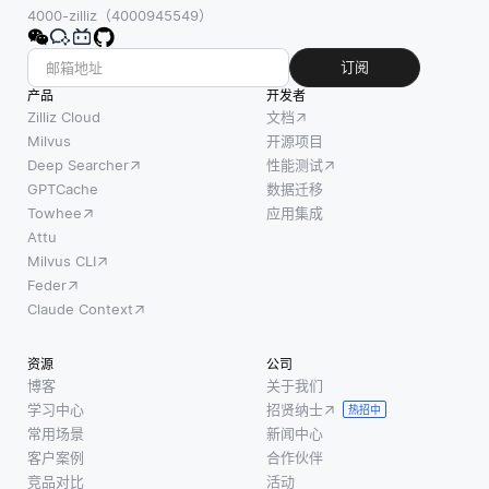
4000-zilliz（4000945549）
订阅
产品
开发者
Zilliz Cloud
文档
Milvus
开源项目
Deep Searcher
性能测试
GPTCache
数据迁移
Towhee
应用集成
Attu
Milvus CLI
Feder
Claude Context
资源
公司
博客
关于我们
学习中心
招贤纳士
热招中
常用场景
新闻中心
客户案例
合作伙伴
竞品对比
活动