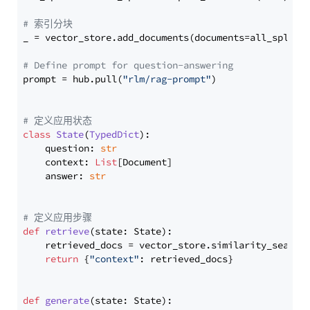
# 索引分块
_ = vector_store.add_documents(documents=all_splits)
# Define prompt for question-answering
prompt = hub.pull(
"rlm/rag-prompt"
)

# 定义应用状态
class
State
(
TypedDict
):

    question: 
str
    context: 
List
[Document]

    answer: 
str
# 定义应用步骤
def
retrieve
(
state: State
):

    retrieved_docs = vector_store.similarity_search
return
 {
"context"
: retrieved_docs}

def
generate
(
state: State
):
