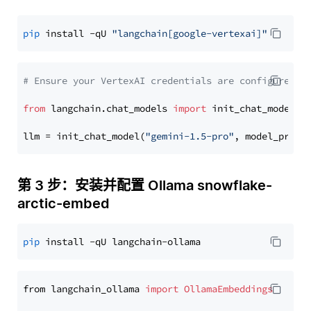
pip
 install -qU 
"langchain[google-vertexai]"
# Ensure your VertexAI credentials are configured
from
 langchain.chat_models 
import
 init_chat_model

llm = init_chat_model(
"gemini-1.5-pro"
, model_provi
第 3 步：安装并配置 Ollama snowflake-
arctic-embed
pip
from langchain_ollama 
import
OllamaEmbeddings