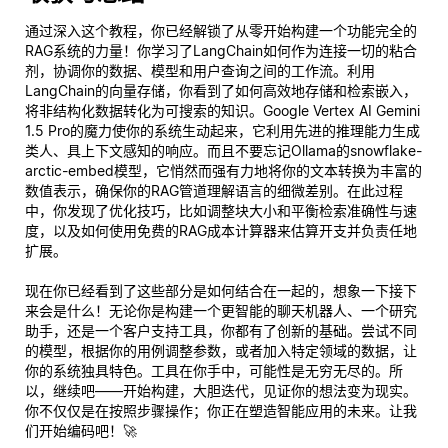
通过深入这个教程，你已经解锁了从零开始构建一个功能完全的
RAG系统的力量！你学习了LangChain如何作为连接一切的粘合
剂，协调你的数据、模型和用户查询之间的工作流。利用
LangChain的向量存储，你看到了如何高效地存储和检索嵌入，
将非结构化数据转化为可搜索的知识。Google Vertex AI Gemini
1.5 Pro的魔力使你的系统生动起来，它利用先进的推理能力生成
类人、具上下文感知的响应。而且不要忘记Ollama的snowflake-
arctic-embed模型，它悄然而强有力地将你的文本转换为丰富的
数值表示，确保你的RAG管道理解语言的细微差别。在此过程
中，你发现了优化技巧，比如调整块大小和平衡检索准确性与速
度，以及如何使用免费的RAG成本计算器来估算开支并负责任地
扩展。
现在你已经看到了这些部分是如何结合在一起的，想象一下接下
来会是什么！无论你是构建一个更智能的聊天机器人、一个研究
助手，还是一个客户支持工具，你都有了创新的基础。尝试不同
的模型，根据你的用例调整参数，或者加入特定领域的数据，让
你的系统独具特色。工具在你手中，可能性是无穷无尽的。所
以，继续吧——开始构建，大胆迭代，见证你的想法变为现实。
你不仅仅是在按照步骤操作；你正在塑造智能应用的未来。让我
们开始编码吧！🚀