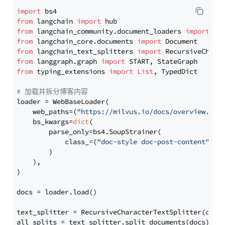
import
from
 langchain 
import
from
 langchain_community.document_loaders 
import
from
 langchain_core.documents 
import
from
 langchain_text_splitters 
import
from
 langgraph.graph 
import
from
 typing_extensions 
import
List
, TypedDict

# 加载并拆分博客内容
loader = WebBaseLoader(

    web_paths=(
"https://milvus.io/docs/overview.md"
,
    bs_kwargs=
dict
(

        parse_only=bs4.SoupStrainer(

            class_=(
"doc-style doc-post-content"
)

        )

    ),

)

docs = loader.load()

text_splitter = RecursiveCharacterTextSplitter(chun
all_splits = text_splitter.split_documents(docs)
