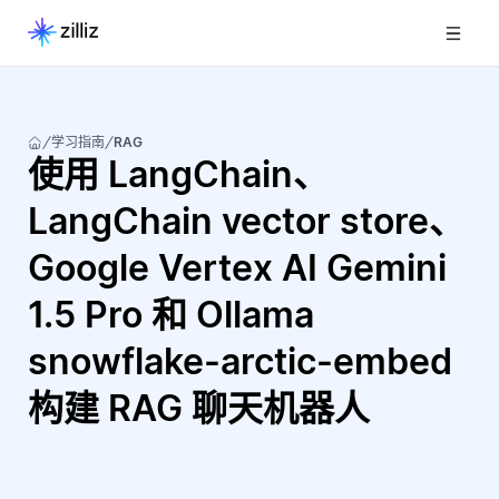
学习指南
RAG
使用 LangChain、
LangChain vector store、
Google Vertex AI Gemini
1.5 Pro 和 Ollama
snowflake-arctic-embed
构建 RAG 聊天机器人