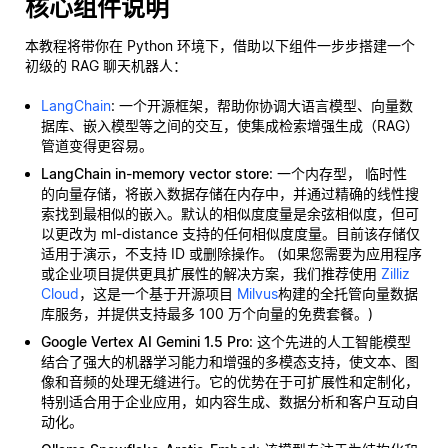
核心组件说明
本教程将带你在 Python 环境下，借助以下组件一步步搭建一个
初级的 RAG 聊天机器人：
LangChain
: 一个开源框架，帮助你协调大语言模型、向量数
据库、嵌入模型等之间的交互，使集成检索增强生成（RAG）
管道变得更容易。
LangChain in-memory vector store
: 一个内存型，
临时性
的向量存储，将嵌入数据存储在内存中，并通过精确的线性搜
索找到最相似的嵌入。默认的相似度度量是余弦相似度，但可
以更改为 ml-distance 支持的任何相似度度量。目前该存储仅
适用于演示，不支持 ID 或删除操作。 (如果您需要为应用程序
或企业项目提供更具扩展性的解决方案，我们推荐使用
Zilliz
Cloud
，这是一个基于开源项目
Milvus
构建的全托管向量数据
库服务，并提供支持最多 100 万个向量的免费套餐。)
Google Vertex AI Gemini 1.5 Pro
: 这个先进的人工智能模型
结合了强大的机器学习能力和增强的多模态支持，使文本、图
像和音频的处理无缝进行。它的优势在于可扩展性和定制化，
特别适合用于企业应用，如内容生成、数据分析和客户互动自
动化。