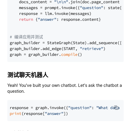
    docs_content = 
"\n\n"
.join(doc.page_content 
for
    messages = prompt.invoke({
"question"
: state[
"qu
    response = llm.invoke(messages)

return
 {
"answer"
: response.content}

# 编译应用并测试
graph_builder = StateGraph(State).add_sequence([retr
graph_builder.add_edge(START, 
"retrieve"
)

graph = graph_builder.
compile
测试聊天机器人
Yeah! You've built your own chatbot. Let's ask the chatbot a
question.
response = graph.invoke({
"question"
: 
"What data typ
print
(response[
"answer"