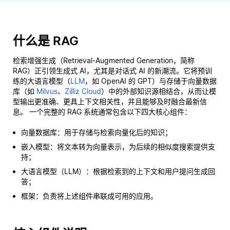
什么是 RAG
检索增强生成（Retrieval-Augmented Generation，简称
RAG）正引领生成式 AI，尤其是对话式 AI 的新潮流。它将预训
练的大语言模型（
LLM
，如 OpenAI 的 GPT）与存储于向量数据
库（如
Milvus
、
Zilliz Cloud
）中的外部知识源相结合，从而让模
型输出更准确、更具上下文相关性，并且能够及时融合最新信
息。 一个完整的 RAG 系统通常包含以下四大核心组件：
向量数据库：用于存储与检索向量化后的知识；
嵌入模型：将文本转为向量表示，为后续的相似度搜索提供支
持；
大语言模型（LLM）：根据检索到的上下文和用户提问生成回
答；
框架：负责将上述组件串联成可用的应用。