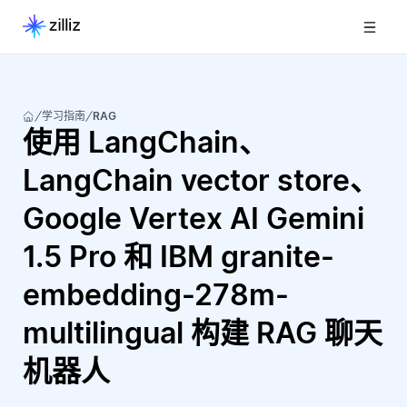
学习指南
RAG
使用 LangChain、
LangChain vector store、
Google Vertex AI Gemini
1.5 Pro 和 IBM granite-
embedding-278m-
multilingual 构建 RAG 聊天
机器人