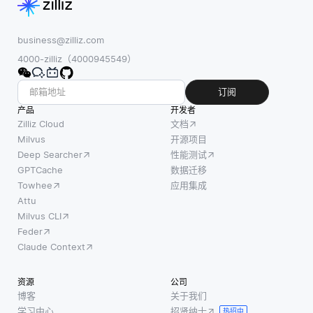
business@zilliz.com
4000-zilliz（4000945549）
订阅
产品
开发者
Zilliz Cloud
文档
Milvus
开源项目
Deep Searcher
性能测试
GPTCache
数据迁移
Towhee
应用集成
Attu
Milvus CLI
Feder
Claude Context
资源
公司
博客
关于我们
学习中心
招贤纳士
热招中