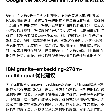
Google Vertex AI Gemini 1.5 Pro 优化建议
Gemini 1.5 Pro是一个强大的模型，专为需要深入推理的复杂
RAG应用而设计。通过实施先进的排名算法来优化检索，以确保
包含高度相关的文档。将提示结构化为清晰的逻辑部分，以最大
化响应的连贯性。将温度保持在0.1到0.3之间，以确保事实的准
确性，根据需要微调top-k/top-p。利用谷歌的人工智能基础设
施批量调用API，以减少处理开销。实施缓存策略，以优化频繁
查询的主题。流式响应可以增强实时应用程序，提高感知响应
性。如果部署多个模型，建议将Gemini 1.5 Pro保留用于高价值
的分析任务，而使用较轻的模型处理较简单的基于检索的查询。
IBM granite-embedding-278m-
multilingual 优化建议
为了优化IBM granite-embedding-278m-multilingual以适应您
的检索增强生成（RAG）设置，考虑对与您的用例相关的特定领
域数据进行微调，这有助于提高嵌入的准确性。在处理查询时使
用小批量，以平衡内存效率和速度，确保充分利用GPU加速。为
经常访问的文档实施缓存机制，以减少检索延迟，并尝试使用不
同的相似度度量，以找到最适合您数据的度量。定期监测性能，