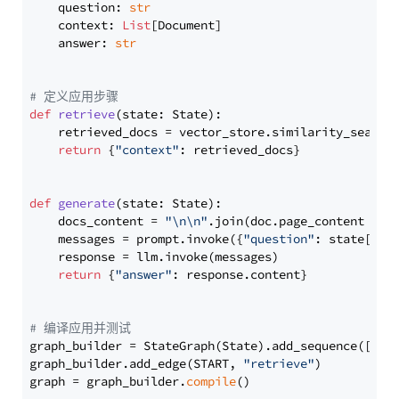
    question: 
str
    context: 
List
[Document]

    answer: 
str
# 定义应用步骤
def
retrieve
(
state: State
):

    retrieved_docs = vector_store.similarity_search
return
 {
"context"
: retrieved_docs}

def
generate
(
state: State
):

    docs_content = 
"\n\n"
.join(doc.page_content 
for
    messages = prompt.invoke({
"question"
: state[
"qu
    response = llm.invoke(messages)

return
 {
"answer"
: response.content}

# 编译应用并测试
graph_builder = StateGraph(State).add_sequence([retr
graph_builder.add_edge(START, 
"retrieve"
)

graph = graph_builder.
compile