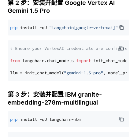
第 2 步：安装并配置 Google Vertex AI
Gemini 1.5 Pro
pip
 install -qU 
"langchain[google-vertexai]"
# Ensure your VertexAI credentials are configured
from
 langchain.chat_models 
import
 init_chat_model

llm = init_chat_model(
"gemini-1.5-pro"
, model_provi
第 3 步：安装并配置 IBM granite-
embedding-278m-multilingual
pip