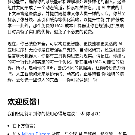
多功能性，确保你的系统能轻松理解和处理多样化的输入。这些
组件共同形成了一个动态管道，检索相关信息，用 AI 生成的上
下文丰富这些信息，并提供既精准又像人类一样的回应。你甚至
探索了像分块、索引和缓存等优化策略，以提升性能
并
降低成
本——此外，那个免费的 RAG 成本计算器让你在规划可扩展项
目时具备了实用的优势，避免了不必要的花费。
现在，你已装备齐全，可以构建更智能、更快速和更灵活的 AI
应用程序！无论你是在增强客户支持、自动化研究，还是创建多
语言聊天机器人，你都有工具将构思变为现实。请记住，你编写
的每一行代码和实施的每一个优化，都在推动 RAG 可能性的边
界。所以，启动你的 IDE，尝试不同的数据集，让你的创造力驰
骋。人工智能的未来是协作的、动态的，正等待着
你
独特的演
绎。去创造一些惊人的东西——你可以做到！ 🚀
欢迎反馈！
我们很期待听到你的使用心得与建议！ 🌟 你可以：
在下方留言；
加入
Milvus Discord
社区，与全球 AI 爱好者一起交流。 如果