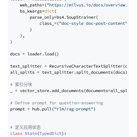
    web_paths=(
"https://milvus.io/docs/overview.md"
,
    bs_kwargs=
dict
(

        parse_only=bs4.SoupStrainer(

            class_=(
"doc-style doc-post-content"
)

        )

    ),

)

docs = loader.load()

text_splitter = RecursiveCharacterTextSplitter(chun
all_splits = text_splitter.split_documents(docs)

# 索引分块
_ = vector_store.add_documents(documents=all_splits)
# Define prompt for question-answering
prompt = hub.pull(
"rlm/rag-prompt"
)

# 定义应用状态
class
State
(
TypedDict
):
