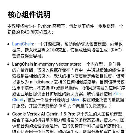
核心组件说明
本教程将带你在 Python 环境下，借助以下组件一步步搭建一个
初级的 RAG 聊天机器人：
LangChain
: 一个开源框架，帮助你协调大语言模型、向量数
据库、嵌入模型等之间的交互，使集成检索增强生成（RAG）
管道变得更容易。
LangChain in-memory vector store
: 一个内存型，
临时性
的向量存储，将嵌入数据存储在内存中，并通过精确的线性搜
索找到最相似的嵌入。默认的相似度度量是余弦相似度，但可
以更改为 ml-distance 支持的任何相似度度量。目前该存储仅
适用于演示，不支持 ID 或删除操作。 (如果您需要为应用程序
或企业项目提供更具扩展性的解决方案，我们推荐使用
Zilliz
Cloud
，这是一个基于开源项目
Milvus
构建的全托管向量数据
库服务，并提供支持最多 100 万个向量的免费套餐。)
Google Vertex AI Gemini 1.5 Pro
: 这个先进的人工智能模型
结合了强大的机器学习能力和增强的多模态支持，使文本、图
像和音频的处理无缝进行。它的优势在于可扩展性和定制化，
特别适合用于企业应用，如内容生成、数据分析和客户互动自