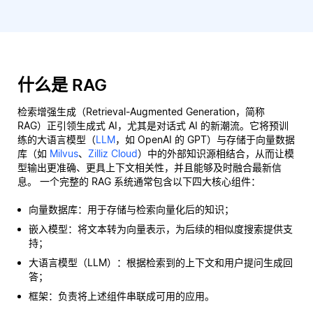
什么是 RAG
检索增强生成（Retrieval-Augmented Generation，简称
RAG）正引领生成式 AI，尤其是对话式 AI 的新潮流。它将预训
练的大语言模型（
LLM
，如 OpenAI 的 GPT）与存储于向量数据
库（如
Milvus
、
Zilliz Cloud
）中的外部知识源相结合，从而让模
型输出更准确、更具上下文相关性，并且能够及时融合最新信
息。 一个完整的 RAG 系统通常包含以下四大核心组件：
向量数据库：用于存储与检索向量化后的知识；
嵌入模型：将文本转为向量表示，为后续的相似度搜索提供支
持；
大语言模型（LLM）：根据检索到的上下文和用户提问生成回
答；
框架：负责将上述组件串联成可用的应用。