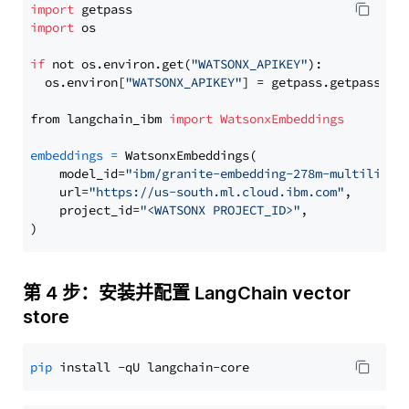
import
import
 os

if
 not os.environ.get(
"WATSONX_APIKEY"
):

  os.environ[
"WATSONX_APIKEY"
] = getpass.getpass(
"E
from langchain_ibm 
import
WatsonxEmbeddings
embeddings
=
 WatsonxEmbeddings(

    model_id=
"ibm/granite-embedding-278m-multilingu
    url=
"https://us-south.ml.cloud.ibm.com"
,

    project_id=
"<WATSONX PROJECT_ID>"
,

第 4 步：安装并配置 LangChain vector
store
pip