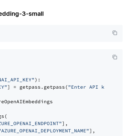
ding-3-small
NAI_API_KEY"
):

EY"
] = getpass.getpass(
"Enter API key for Azu
eOpenAIEmbeddings

s(

ZURE_OPENAI_ENDPOINT"
],

"AZURE_OPENAI_DEPLOYMENT_NAME"
],
