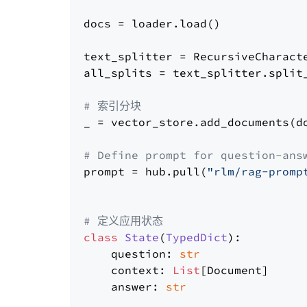
docs = loader.load()

text_splitter = RecursiveCharact
all_splits = text_splitter.split_
# 索引分块
_ = vector_store.add_documents(do
# Define prompt for question-ans
prompt = hub.pull(
"rlm/rag-promp
# 定义应用状态
class
State
(
TypedDict
):

    question: 
str
    context: 
List
[Document]

    answer: 
str