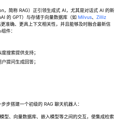
ration，简称 RAG）正引领生成式 AI，尤其是对话式 AI 的新
enAI 的 GPT）与存储于向量数据库（如
Milvus
、
Zilliz
出更准确、更具上下文相关性，并且能够及时融合最新信
心组件：
；
似度搜索提供支持；
用户提问生成回答；
一步步搭建一个初级的 RAG 聊天机器人：
言模型、向量数据库、嵌入模型等之间的交互，使集成检索