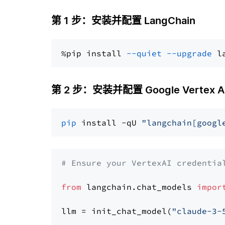
第 1 步：安装并配置 LangChain
%pip install 
--quiet
--upgrade
 l
第 2 步：安装并配置 Google Vertex AI 
pip
 install -qU 
"langchain[googl
# Ensure your VertexAI credentia
from
 langchain.chat_models 
impor
llm = init_chat_model(
"claude-3-