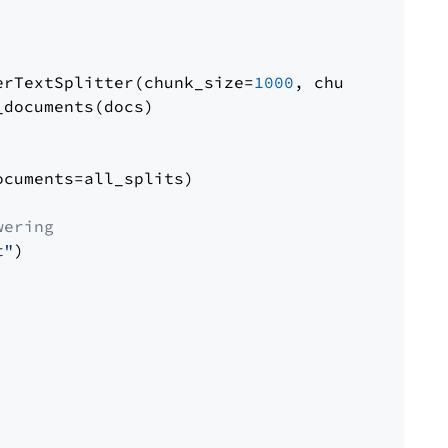
erTextSplitter(chunk_size=
1000
, chunk_overlap
documents(docs)

cuments=all_splits)

wering
t"
)
