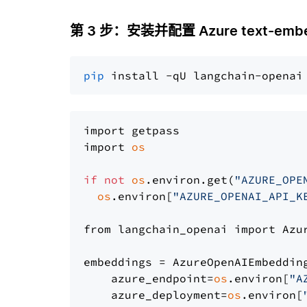
第 3 步：安装并配置 Azure text-embed
pip
import getpass

import 
os
if
not
os
.environ.get(
"AZURE_OPE
os
.environ[
"AZURE_OPENAI_API_K
from langchain_openai import Azur
embeddings = AzureOpenAIEmbedding
    azure_endpoint=
os
.environ[
"A
    azure_deployment=
os
.environ[