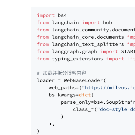
import
from
 langchain 
import
from
 langchain_community.documen
from
 langchain_core.documents 
im
from
 langchain_text_splitters 
im
from
 langgraph.graph 
import
from
 typing_extensions 
import
Li
# 加载并拆分博客内容
loader = WebBaseLoader(

    web_paths=(
"https://milvus.i
    bs_kwargs=
dict
(

        parse_only=bs4.SoupStrain
            class_=(
"doc-style d
        )

    ),

)
