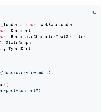
t_loaders 
import
port
port
st
, TypedDict

o/docs/overview.md"
,),

er(

oc-post-content"
)
