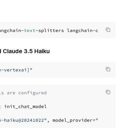
angchain-
text
Claude 3.5 Haiku
e-vertexai]"
ls are configured
t
 init_chat_model

5-haiku@20241022"
, model_provider=
"google_ver