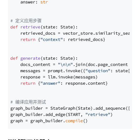
    answer: 
str
# 定义应用步骤
def
retrieve
(
state: State
):

    retrieved_docs = vector_store.similarity_search
return
 {
"context"
: retrieved_docs}

def
generate
(
state: State
):

    docs_content = 
"\n\n"
.join(doc.page_content 
for
    messages = prompt.invoke({
"question"
: state[
"qu
    response = llm.invoke(messages)

return
 {
"answer"
: response.content}

# 编译应用并测试
graph_builder = StateGraph(State).add_sequence([retr
graph_builder.add_edge(START, 
"retrieve"
)

graph = graph_builder.
compile