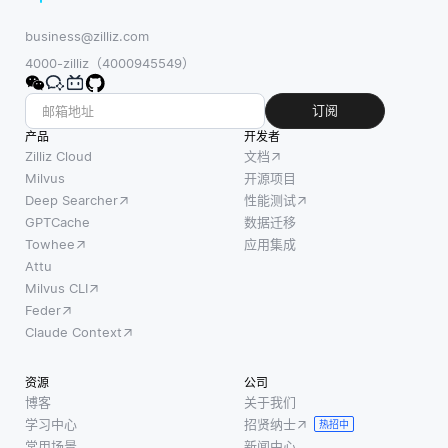
business@zilliz.com
4000-zilliz（4000945549）
订阅
产品
开发者
Zilliz Cloud
文档
Milvus
开源项目
Deep Searcher
性能测试
GPTCache
数据迁移
Towhee
应用集成
Attu
Milvus CLI
Feder
Claude Context
资源
公司
博客
关于我们
学习中心
招贤纳士
热招中
常用场景
新闻中心