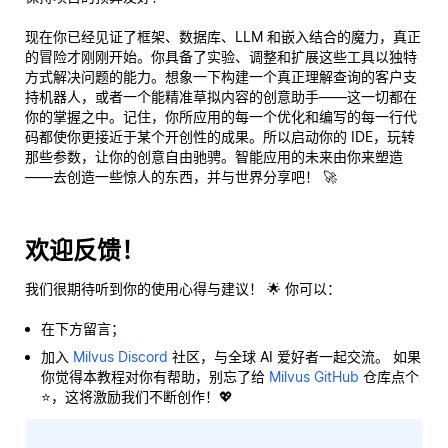
现在你已经见证了框架、数据库、LLM 和嵌入结合的魔力，真正
的冒险才刚刚开始。你具备了实验、调整和扩展这些工具以独特
方式解决问题的能力。想象一下构建一个
真正
理解查询的客户支
持机器人，或者一个能精准草拟内容的创意助手——这一切都在
你的掌握之中。记住，你所应用的每一个优化和编写的每一行代
码都使你更接近于某个开创性的成果。所以启动你的 IDE，玩转
那些参数，让你的创意自由驰骋。智能应用的未来由你来塑造
——去创造一些惊人的东西，并与世界分享吧！ 🚀
欢迎反馈！
我们很期待听到你的使用心得与建议！ 🌟 你可以：
在下方留言；
加入
Milvus Discord
社区，与全球 AI 爱好者一起交流。 如果
你觉得本教程对你有帮助，别忘了给
Milvus GitHub
仓库点个
⭐，这将激励我们不断创作！💖