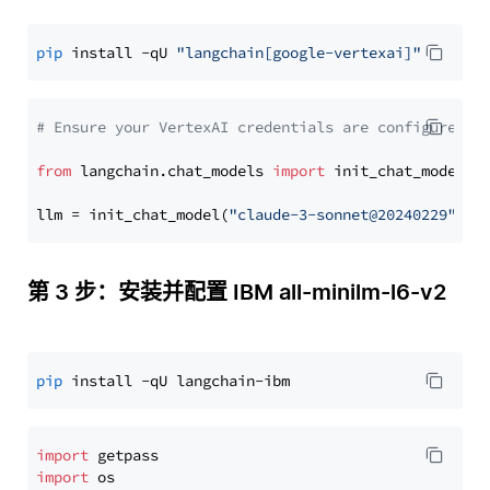
pip
 install -qU 
"langchain[google-vertexai]"
# Ensure your VertexAI credentials are configured
from
 langchain.chat_models 
import
 init_chat_model

llm = init_chat_model(
"claude-3-sonnet@20240229"
, m
第 3 步：安装并配置 IBM all-minilm-l6-v2
pip
import
import
 os
