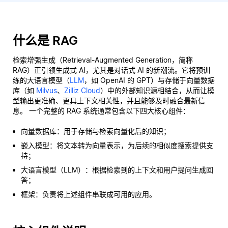
什么是 RAG
检索增强生成（Retrieval-Augmented Generation，简称
RAG）正引领生成式 AI，尤其是对话式 AI 的新潮流。它将预训
练的大语言模型（
LLM
，如 OpenAI 的 GPT）与存储于向量数据
库（如
Milvus
、
Zilliz Cloud
）中的外部知识源相结合，从而让模
型输出更准确、更具上下文相关性，并且能够及时融合最新信
息。 一个完整的 RAG 系统通常包含以下四大核心组件：
向量数据库：用于存储与检索向量化后的知识；
嵌入模型：将文本转为向量表示，为后续的相似度搜索提供支
持；
大语言模型（LLM）：根据检索到的上下文和用户提问生成回
答；
框架：负责将上述组件串联成可用的应用。