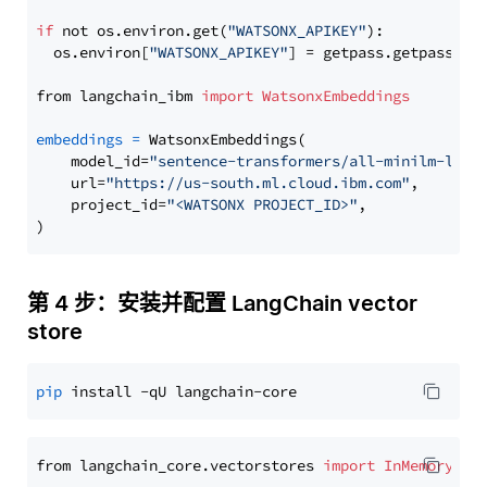
if
 not os.environ.get(
"WATSONX_APIKEY"
):

  os.environ[
"WATSONX_APIKEY"
] = getpass.getpass(
"E
from langchain_ibm 
import
WatsonxEmbeddings
embeddings
=
 WatsonxEmbeddings(

    model_id=
"sentence-transformers/all-minilm-l6-v
    url=
"https://us-south.ml.cloud.ibm.com"
,

    project_id=
"<WATSONX PROJECT_ID>"
,

第 4 步：安装并配置 LangChain vector
store
pip
from langchain_core.vectorstores 
import
InMemoryVec