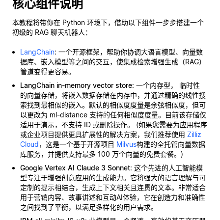
核心组件说明
本教程将带你在 Python 环境下，借助以下组件一步步搭建一个
初级的 RAG 聊天机器人：
LangChain
: 一个开源框架，帮助你协调大语言模型、向量数
据库、嵌入模型等之间的交互，使集成检索增强生成（RAG）
管道变得更容易。
LangChain in-memory vector store
: 一个内存型，
临时性
的向量存储，将嵌入数据存储在内存中，并通过精确的线性搜
索找到最相似的嵌入。默认的相似度度量是余弦相似度，但可
以更改为 ml-distance 支持的任何相似度度量。目前该存储仅
适用于演示，不支持 ID 或删除操作。 (如果您需要为应用程序
或企业项目提供更具扩展性的解决方案，我们推荐使用
Zilliz
Cloud
，这是一个基于开源项目
Milvus
构建的全托管向量数据
库服务，并提供支持最多 100 万个向量的免费套餐。)
Google Vertex AI Claude 3 Sonnet
: 这个先进的人工智能模
型专注于增强创意应用的生成能力。它将强大的语言理解与可
定制的提示相结合，生成上下文相关且连贯的文本。非常适合
用于营销内容、故事讲述和互动AI体验，它在创造力和准确性
之间找到了平衡，以满足多样化的用户需求。