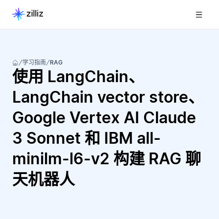
学习指南
RAG
使用 LangChain、
LangChain vector store、
Google Vertex AI Claude
3 Sonnet 和 IBM all-
minilm-l6-v2 构建 RAG 聊
天机器人