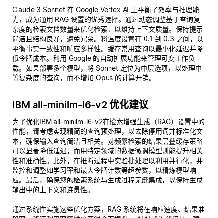
Claude 3 Sonnet 在 Google Vertex AI 上平衡了效率与推理能
力，成为通用 RAG 设置的优秀选择。通过动态调整基于查询复
杂度的检索文档数量来优化检索，以维持上下文质量。保持提示
简洁且结构良好，避免冗余。将温度设置在 0.1 到 0.3 之间，以
平衡事实一致性和响应多样性。缓存常用查询以最小化延迟并降
低令牌成本。利用 Google 的自动扩展功能来管理可变工作负
载。如果部署多个模型，将 Sonnet 定位为中层选项，以处理中
等复杂度的查询，而不增加 Opus 的计算开销。
IBM all-minilm-l6-v2 优化建议
为了优化IBM all-minilm-l6-v2在检索增强生成（RAG）设置中的
性能，请考虑实现精简的查询预处理，以去除停用词并标准化文
本，确保输入查询简洁且相关。对频繁检索的结果层叠缓存策略
可以显著降低延迟，而用特定领域的数据微调模型则能提升相关
性和准确性。此外，在推断过程中实验批处理以利用并行化，并
监控和调整如学习率和最大令牌计数等超参数，以精炼模型响
应。最后，确保您的检索系统与生成过程无缝集成，以保持生成
输出中的上下文和连贯性。
通过系统性实施这些优化方案，RAG 系统将在响应速度、结果准