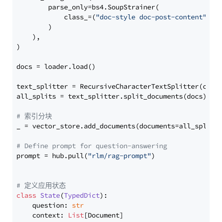
        parse_only=bs4.SoupStrainer(

            class_=(
"doc-style doc-post-content"
)

        )

    ),

)

docs = loader.load()

text_splitter = RecursiveCharacterTextSplitter(chun
all_splits = text_splitter.split_documents(docs)

# 索引分块
_ = vector_store.add_documents(documents=all_splits)
# Define prompt for question-answering
prompt = hub.pull(
"rlm/rag-prompt"
)

# 定义应用状态
class
State
(
TypedDict
):

    question: 
str
    context: 
List
[Document]
