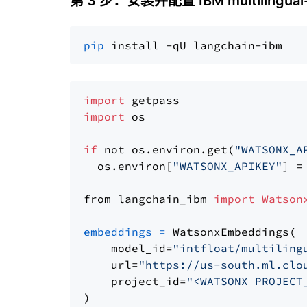
第 3 步：安装并配置 IBM multilingual-
pip
import
import
 os

if
 not os.environ.get(
"WATSONX_A
  os.environ[
"WATSONX_APIKEY"
] =
from langchain_ibm 
import
Watson
embeddings
=
 WatsonxEmbeddings(

    model_id=
"intfloat/multiling
    url=
"https://us-south.ml.clo
    project_id=
"<WATSONX PROJECT