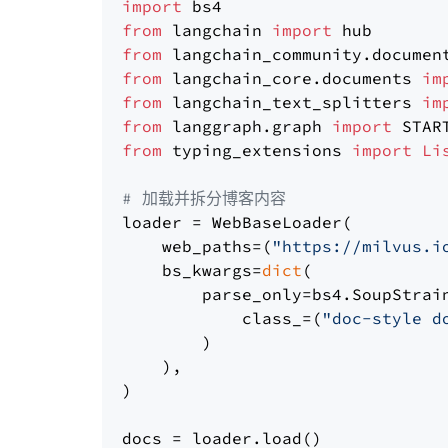
import
from
 langchain 
import
from
 langchain_community.documen
from
 langchain_core.documents 
im
from
 langchain_text_splitters 
im
from
 langgraph.graph 
import
from
 typing_extensions 
import
Li
# 加载并拆分博客内容
loader = WebBaseLoader(

    web_paths=(
"https://milvus.i
    bs_kwargs=
dict
(

        parse_only=bs4.SoupStrain
            class_=(
"doc-style d
        )

    ),

)

docs = loader.load()
