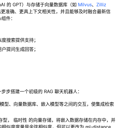
enAI 的 GPT）与存储于向量数据库（如
Milvus
、
Zilliz
出更准确、更具上下文相关性，并且能够及时融合最新信
心组件：
；
似度搜索提供支持；
用户提问生成回答；
一步步搭建一个初级的 RAG 聊天机器人：
言模型、向量数据库、嵌入模型等之间的交互，使集成检索
内存型，
临时性
的向量存储，将嵌入数据存储在内存中，并
度度量是余弦相似度，但可以更改为 ml-distance