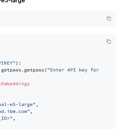
e5-large
PIKEY"
):

 getpass.getpass(
"Enter API key for IBM watso
xEmbeddings
ual-e5-large"
,

ud.ibm.com"
,

_ID>"
,
