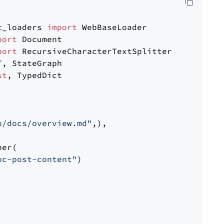
t_loaders 
import
port
port
st
, TypedDict

o/docs/overview.md"
,),

er(

oc-post-content"
)
