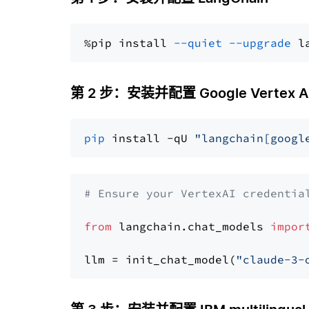
%pip install 
--quiet
--upgrade
 l
第 2 步：安装并配置 Google Vertex AI 
pip
 install -qU 
"langchain[googl
# Ensure your VertexAI credentia
from
 langchain.chat_models 
impor
llm = init_chat_model(
"claude-3-