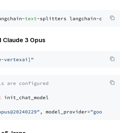
angchain-
text
Claude 3 Opus
e-vertexai]"
ls are configured
t
 init_chat_model

opus@20240229"
, model_provider=
"google_vertex