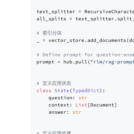
text_splitter = RecursiveCharact
all_splits = text_splitter.split_
# 索引分块
_ = vector_store.add_documents(do
# Define prompt for question-ans
prompt = hub.pull(
"rlm/rag-promp
# 定义应用状态
class
State
(
TypedDict
):

    question: 
str
    context: 
List
[Document]

    answer: 
str
# 定义应用步骤