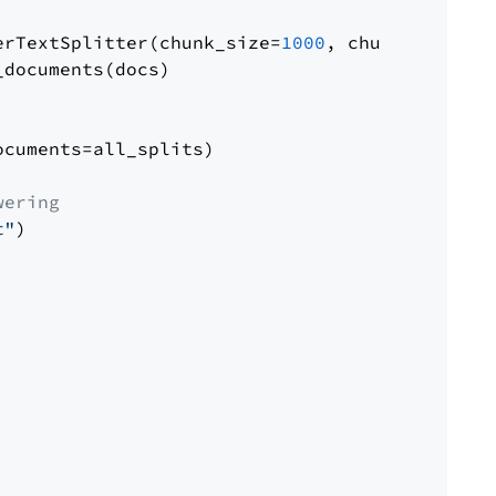
erTextSplitter(chunk_size=
1000
, chunk_overlap
documents(docs)

cuments=all_splits)

wering
t"
)
