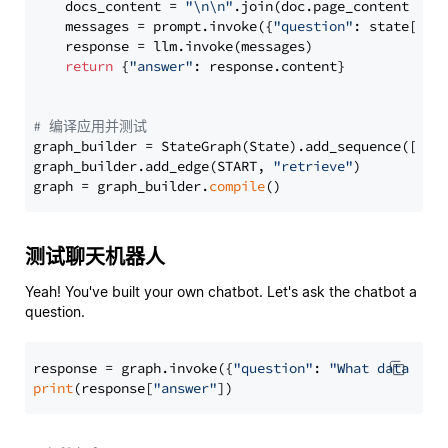
    docs_content = 
"\n\n"
.join(doc.page_content 
for
    messages = prompt.invoke({
"question"
: state[
"qu
    response = llm.invoke(messages)

return
 {
"answer"
: response.content}

# 编译应用并测试
graph_builder = StateGraph(State).add_sequence([retr
graph_builder.add_edge(START, 
"retrieve"
)

graph = graph_builder.
compile
测试聊天机器人
Yeah! You've built your own chatbot. Let's ask the chatbot a
question.
response = graph.invoke({
"question"
: 
"What data typ
print
(response[
"answer"