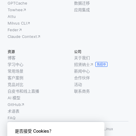
GPTCache
数据迁移
Towhee
应用集成
Attu
Milvus CLI
Feder
Claude Context
资源
公司
博客
关于我们
学习中心
招贤纳士
热招中
常用场景
新闻中心
客户案例
合作伙伴
竞品对比
活动
白皮书和线上直播
联系商务
AI 模型
GitHub
术语表
FAQ
使用条款
·
个人信息保护政策
·
数据安全政策
LF AI、LF AI & Data、Milvus，以及相关的开源项目名称为 Linux
是否接受 Cookies？
Foundation 所有商标