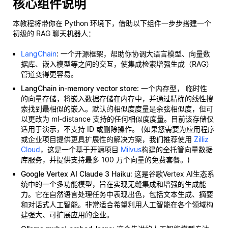
核心组件说明
本教程将带你在 Python 环境下，借助以下组件一步步搭建一个
初级的 RAG 聊天机器人：
LangChain
: 一个开源框架，帮助你协调大语言模型、向量数
据库、嵌入模型等之间的交互，使集成检索增强生成（RAG）
管道变得更容易。
LangChain in-memory vector store
: 一个内存型，
临时性
的向量存储，将嵌入数据存储在内存中，并通过精确的线性搜
索找到最相似的嵌入。默认的相似度度量是余弦相似度，但可
以更改为 ml-distance 支持的任何相似度度量。目前该存储仅
适用于演示，不支持 ID 或删除操作。 (如果您需要为应用程序
或企业项目提供更具扩展性的解决方案，我们推荐使用
Zilliz
Cloud
，这是一个基于开源项目
Milvus
构建的全托管向量数据
库服务，并提供支持最多 100 万个向量的免费套餐。)
Google Vertex AI Claude 3 Haiku
: 这是谷歌Vertex AI生态系
统中的一个多功能模型，旨在实现无缝集成和增强的生成能
力。它在自然语言处理任务中表现出色，包括文本生成、摘要
和对话式人工智能。非常适合希望利用人工智能在各个领域构
建强大、可扩展应用的企业。