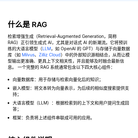
什么是 RAG
检索增强生成（Retrieval-Augmented Generation，简称
RAG）正引领生成式 AI，尤其是对话式 AI 的新潮流。它将预训
练的大语言模型（
LLM
，如 OpenAI 的 GPT）与存储于向量数据
库（如
Milvus
、
Zilliz Cloud
）中的外部知识源相结合，从而让模
型输出更准确、更具上下文相关性，并且能够及时融合最新信
息。 一个完整的 RAG 系统通常包含以下四大核心组件：
向量数据库：用于存储与检索向量化后的知识；
嵌入模型：将文本转为向量表示，为后续的相似度搜索提供支
持；
大语言模型（LLM）：根据检索到的上下文和用户提问生成回
答；
框架：负责将上述组件串联成可用的应用。