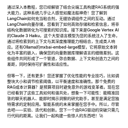
通过深入本教程，您已经解锁了结合尖端工具构建RAG系统的强
大能力，这种系统几乎让人感觉如魔法般神奇！您了解到
LangChain
如何充当粘合剂，无缝协调组件之间的互动。通过
LangChain向量存储
，您看到了如何高效存储和检索信息，将非
结构化数据转化为可搜索的知识库。接下来是
Google Vertex AI
的Claude 3 Haiku
，这个大型语言模型为您的系统注入了生命，
通过将检索到的上下文与其深度推理能力相结合，生成类人响
应。还有
Ollama的mxbai-embed-large
模型，它将原始文本转
化为丰富的嵌入，确保您的向量数据库理解语言的细微差别。这
些组件共同形成了一个管道，弥合数据、上下文和创造力之间的
差距，同时保持可扩展性和适应性。
但等一下，还有更多！您还掌握了优化性能的专业技巧，比如调
整块大小和调节检索阈值，以平衡速度和准确性。那个
免费的
RAG成本计算器
？是预算项目时避免意外的游戏变革者。现在您
已经看到了这些工具如何和谐共处，想象一下可能性：能精准回
答的聊天机器人、能即时揭示洞察的研究助手，甚至是满足您独
特需求的定制应用。智能系统的未来掌握在您手中。所以，尽管
去吧——实验、迭代和创新。您下一个由RAG驱动的突破只需几
行代码的距离。让我们一起构建一些惊人的东西吧！🚀