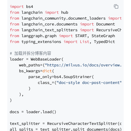
import
from
 langchain 
import
from
 langchain_community.document_loaders 
import
from
 langchain_core.documents 
import
from
 langchain_text_splitters 
import
from
 langgraph.graph 
import
from
 typing_extensions 
import
List
, TypedDict

# 加载并拆分博客内容
loader = WebBaseLoader(

    web_paths=(
"https://milvus.io/docs/overview.md"
,
    bs_kwargs=
dict
(

        parse_only=bs4.SoupStrainer(

            class_=(
"doc-style doc-post-content"
)

        )

    ),

)

docs = loader.load()

text_splitter = RecursiveCharacterTextSplitter(chun
all_splits = text_splitter.split_documents(docs)
