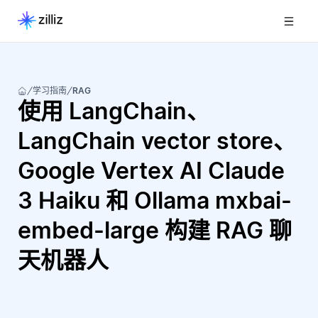
学习指南
RAG
使用 LangChain、
LangChain vector store、
Google Vertex AI Claude
3 Haiku 和 Ollama mxbai-
embed-large 构建 RAG 聊
天机器人