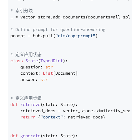
# 索引分块
_ = vector_store.add_documents(documents=all_splits)
# Define prompt for question-answering
prompt = hub.pull(
"rlm/rag-prompt"
)

# 定义应用状态
class
State
(
TypedDict
):

    question: 
str
    context: 
List
[Document]

    answer: 
str
# 定义应用步骤
def
retrieve
(
state: State
):

    retrieved_docs = vector_store.similarity_search
return
 {
"context"
: retrieved_docs}

def
generate
(
state: State
):
