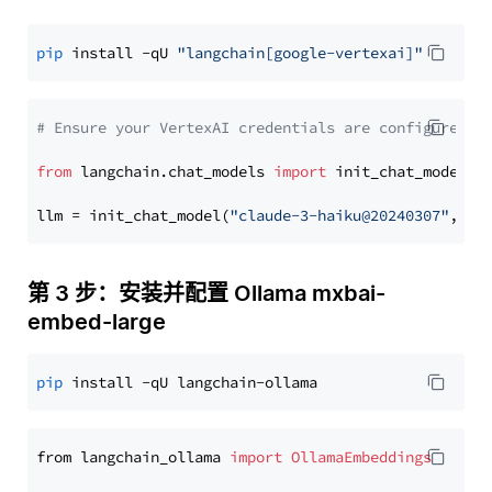
pip
 install -qU 
"langchain[google-vertexai]"
# Ensure your VertexAI credentials are configured
from
 langchain.chat_models 
import
 init_chat_model

llm = init_chat_model(
"claude-3-haiku@20240307"
, mo
第 3 步：安装并配置 Ollama mxbai-
embed-large
pip
from langchain_ollama 
import
OllamaEmbeddings