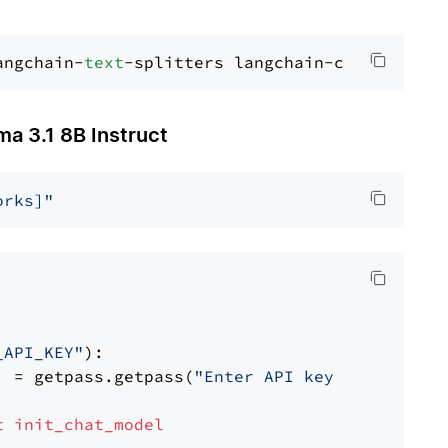
angchain-
text
 3.1 8B Instruct
orks]"
_API_KEY"
):

] = getpass.getpass(
"Enter API key for Firewo
t
init_chat_model