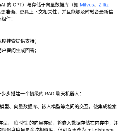
enAI 的 GPT）与存储于向量数据库（如
Milvus
、
Zilliz
出更准确、更具上下文相关性，并且能够及时融合最新信
心组件：
；
似度搜索提供支持；
用户提问生成回答；
一步步搭建一个初级的 RAG 聊天机器人：
言模型、向量数据库、嵌入模型等之间的交互，使集成检索
内存型，
临时性
的向量存储，将嵌入数据存储在内存中，并
度度量是余弦相似度，但可以更改为 ml-distance