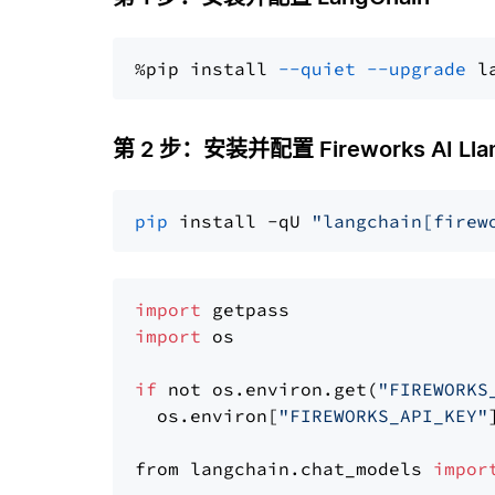
%pip install 
--quiet
--upgrade
 l
第 2 步：安装并配置 Fireworks AI Llama
pip
 install -qU 
"langchain[firew
import
import
 os

if
 not os.environ.get(
"FIREWORKS
  os.environ[
"FIREWORKS_API_KEY"
from langchain.chat_models 
impor