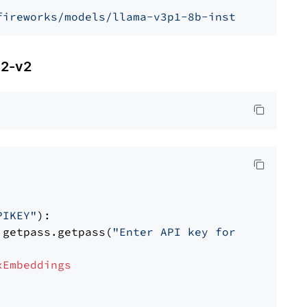
fireworks/models/llama-v3p1-8b-instruct"
, mod
2-v2
PIKEY"
):

 getpass.getpass(
"Enter API key for IBM watso
xEmbeddings