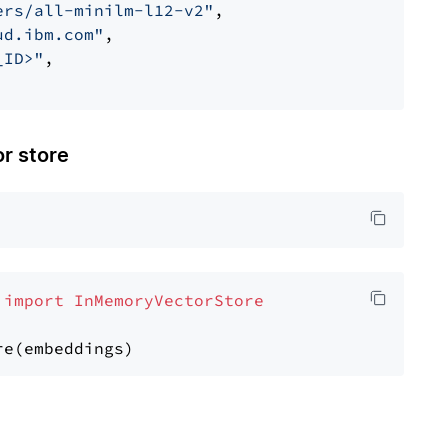
ers/all-minilm-l12-v2"
,

ud.ibm.com"
,

_ID>"
,

 store
 
import
InMemoryVectorStore