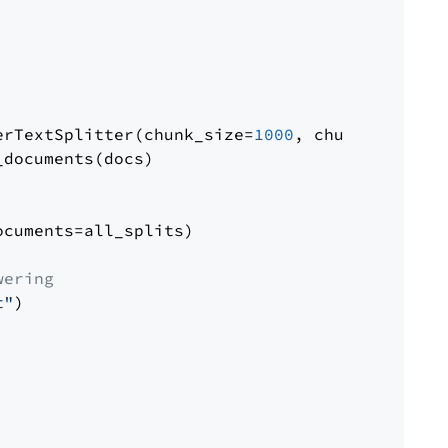
erTextSplitter(chunk_size=
1000
, chunk_overlap
documents(docs)

cuments=all_splits)

wering
t"
)
