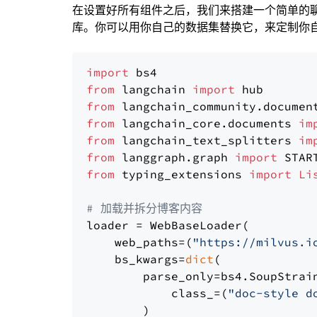
在设置好所有组件之后，我们来搭建一个简单的
库。你可以用你自己的数据集替换它，来定制你自己
import
from
 langchain 
import
from
 langchain_community.documen
from
 langchain_core.documents 
im
from
 langchain_text_splitters 
im
from
 langgraph.graph 
import
from
 typing_extensions 
import
Li
# 加载并拆分博客内容
loader = WebBaseLoader(

    web_paths=(
"https://milvus.i
    bs_kwargs=
dict
(

        parse_only=bs4.SoupStrain
            class_=(
"doc-style d
        )
