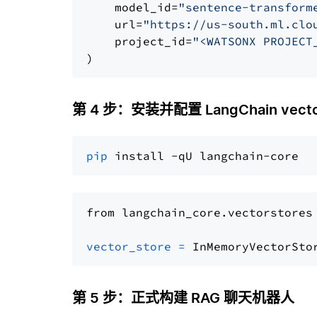
    model_id=
"sentence-transform
    url=
"https://us-south.ml.clo
    project_id=
"<WATSONX PROJECT
第 4 步：安装并配置 LangChain vector
pip
from langchain_core.vectorstores
vector_store
=
第 5 步：正式构建 RAG 聊天机器人