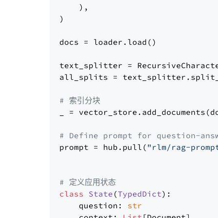
    ),

)

docs = loader.load()

text_splitter = RecursiveCharact
all_splits = text_splitter.split_
# 索引分块
_ = vector_store.add_documents(do
# Define prompt for question-ans
prompt = hub.pull(
"rlm/rag-promp
# 定义应用状态
class
State
(
TypedDict
):

    question: 
str
    context: 
List
[Document]
