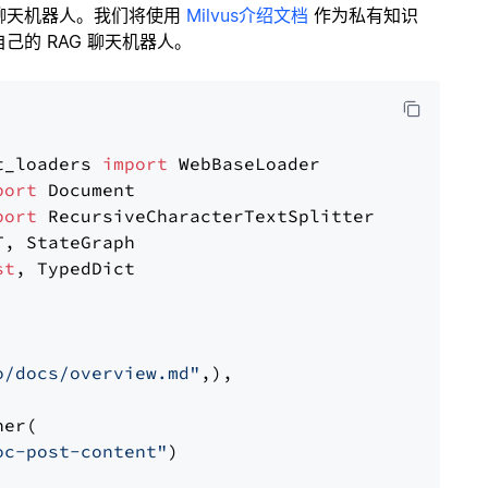
聊天机器人。我们将使用
Milvus介绍文档
作为私有知识
的 RAG 聊天机器人。
t_loaders 
import
port
port
st
, TypedDict

o/docs/overview.md"
,),

er(

oc-post-content"
)
