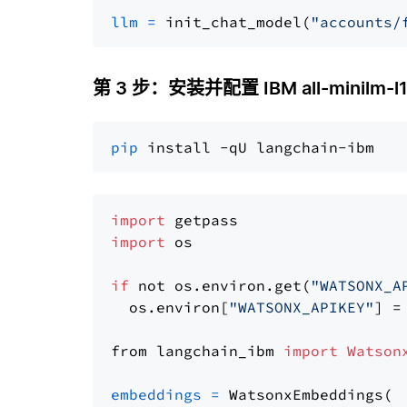
llm
=
 init_chat_model(
"accounts/
第 3 步：安装并配置 IBM all-minilm-l1
pip
import
import
 os

if
 not os.environ.get(
"WATSONX_A
  os.environ[
"WATSONX_APIKEY"
] =
from langchain_ibm 
import
Watson
embeddings
=
 WatsonxEmbeddings(
