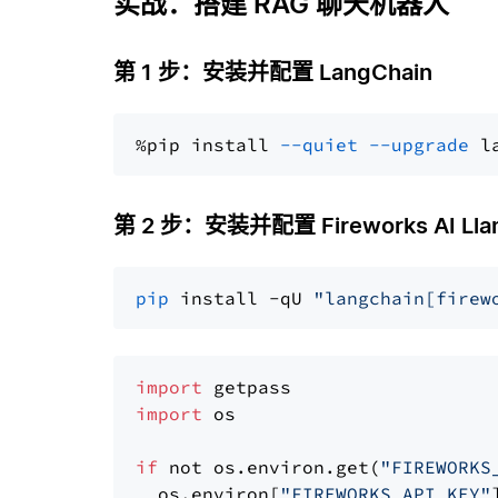
实战：搭建 RAG 聊天机器人
第 1 步：安装并配置 LangChain
%pip install 
--quiet
--upgrade
 l
第 2 步：安装并配置 Fireworks AI Llama
pip
 install -qU 
"langchain[firew
import
import
 os

if
 not os.environ.get(
"FIREWORKS
  os.environ[
"FIREWORKS_API_KEY"