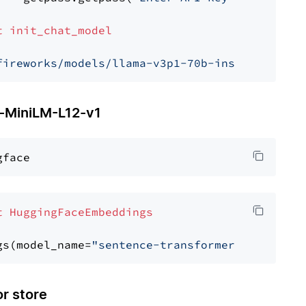
t
init_chat_model
fireworks/models/llama-v3p1-70b-instruct"
, mo
MiniLM-L12-v1
t
HuggingFaceEmbeddings
gs(model_name=
"sentence-transformers/all-Mini
 store