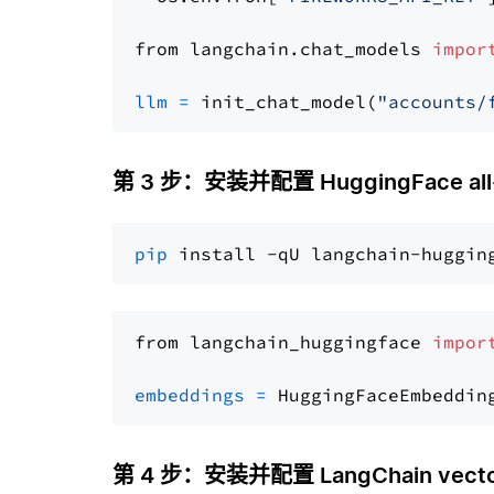
from langchain.chat_models 
impor
llm
=
 init_chat_model(
"accounts/
第 3 步：安装并配置 HuggingFace all-
pip
from langchain_huggingface 
impor
embeddings
=
 HuggingFaceEmbeddin
第 4 步：安装并配置 LangChain vector