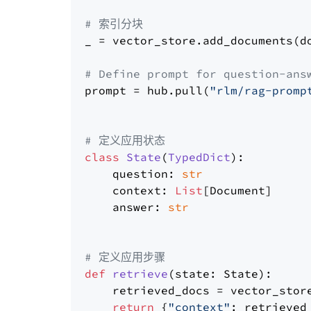
# 索引分块
_ = vector_store.add_documents(do
# Define prompt for question-ans
prompt = hub.pull(
"rlm/rag-promp
# 定义应用状态
class
State
(
TypedDict
):

    question: 
str
    context: 
List
[Document]

    answer: 
str
# 定义应用步骤
def
retrieve
(
state: State
):

    retrieved_docs = vector_stor
return
 {
"context"
: retrieved_