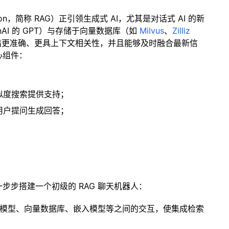
ration，简称 RAG）正引领生成式 AI，尤其是对话式 AI 的新
enAI 的 GPT）与存储于向量数据库（如
Milvus
、
Zilliz
出更准确、更具上下文相关性，并且能够及时融合最新信
心组件：
；
似度搜索提供支持；
用户提问生成回答；
一步步搭建一个初级的 RAG 聊天机器人：
言模型、向量数据库、嵌入模型等之间的交互，使集成检索