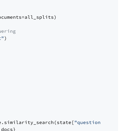
cuments=all_splits)

wering
t"
)

e.similarity_search(state[
"question"
])

docs}
