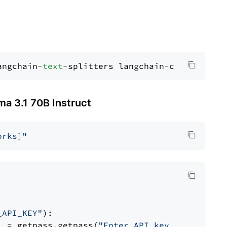
angchain-
text
 3.1 70B Instruct
orks]"
_API_KEY"
):

] = getpass.getpass(
"Enter API key for Firewo