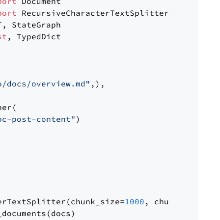
port
port
st
, TypedDict

o/docs/overview.md"
,),

er(

oc-post-content"
)

erTextSplitter(chunk_size=
1000
, chunk_overlap
documents(docs)
