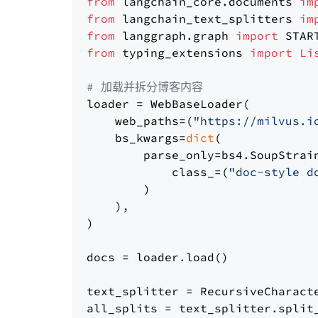
from
 langchain_core.documents 
im
from
 langchain_text_splitters 
im
from
 langgraph.graph 
import
from
 typing_extensions 
import
Li
# 加载并拆分博客内容
loader = WebBaseLoader(

    web_paths=(
"https://milvus.i
    bs_kwargs=
dict
(

        parse_only=bs4.SoupStrain
            class_=(
"doc-style d
        )

    ),

)

docs = loader.load()

text_splitter = RecursiveCharact
all_splits = text_splitter.split_