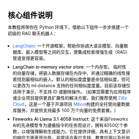
核心组件说明
本教程将带你在 Python 环境下，借助以下组件一步步搭建一个
初级的 RAG 聊天机器人：
LangChain
: 一个开源框架，帮助你协调大语言模型、向量数
据库、嵌入模型等之间的交互，使集成检索增强生成（RAG）
管道变得更容易。
LangChain in-memory vector store
: 一个内存型，
临时性
的向量存储，将嵌入数据存储在内存中，并通过精确的线性搜
索找到最相似的嵌入。默认的相似度度量是余弦相似度，但可
以更改为 ml-distance 支持的任何相似度度量。目前该存储仅
适用于演示，不支持 ID 或删除操作。 (如果您需要为应用程序
或企业项目提供更具扩展性的解决方案，我们推荐使用
Zilliz
Cloud
，这是一个基于开源项目
Milvus
构建的全托管向量数据
库服务，并提供支持最多 100 万个向量的免费套餐。)
Fireworks AI Llama 3.1 405B Instruct
: 这个来自Fireworks
AI的先进模型专为遵循指令的任务而设计，拥有4050亿个参
数，以增强理解和生成能力。它在提供详细、具有上下文意识
的响应方面表现出色，非常适合客户支持、教育应用以及任何