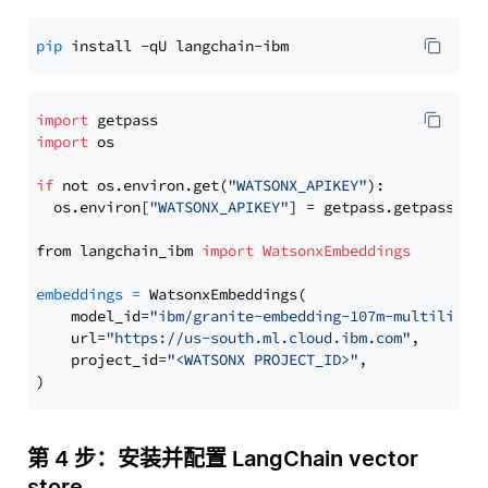
pip
import
import
 os

if
 not os.environ.get(
"WATSONX_APIKEY"
):

  os.environ[
"WATSONX_APIKEY"
] = getpass.getpass(
"E
from langchain_ibm 
import
WatsonxEmbeddings
embeddings
=
 WatsonxEmbeddings(

    model_id=
"ibm/granite-embedding-107m-multilingu
    url=
"https://us-south.ml.cloud.ibm.com"
,

    project_id=
"<WATSONX PROJECT_ID>"
,

第 4 步：安装并配置 LangChain vector
store