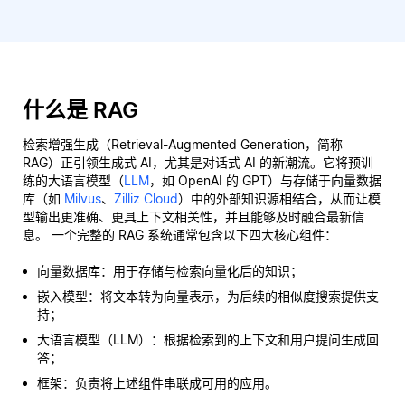
什么是 RAG
检索增强生成（Retrieval-Augmented Generation，简称
RAG）正引领生成式 AI，尤其是对话式 AI 的新潮流。它将预训
练的大语言模型（
LLM
，如 OpenAI 的 GPT）与存储于向量数据
库（如
Milvus
、
Zilliz Cloud
）中的外部知识源相结合，从而让模
型输出更准确、更具上下文相关性，并且能够及时融合最新信
息。 一个完整的 RAG 系统通常包含以下四大核心组件：
向量数据库：用于存储与检索向量化后的知识；
嵌入模型：将文本转为向量表示，为后续的相似度搜索提供支
持；
大语言模型（LLM）：根据检索到的上下文和用户提问生成回
答；
框架：负责将上述组件串联成可用的应用。