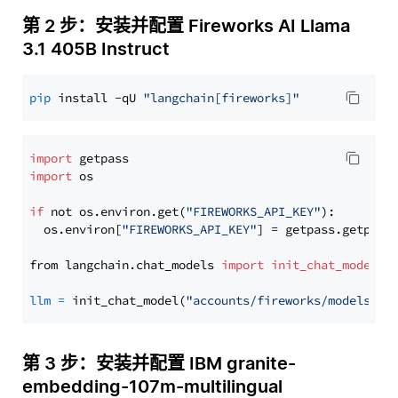
第 2 步：安装并配置 Fireworks AI Llama
3.1 405B Instruct
pip
 install -qU 
"langchain[fireworks]"
import
import
 os

if
 not os.environ.get(
"FIREWORKS_API_KEY"
):

  os.environ[
"FIREWORKS_API_KEY"
] = getpass.getpass
from langchain.chat_models 
import
init_chat_model
llm
=
 init_chat_model(
"accounts/fireworks/models/ll
第 3 步：安装并配置 IBM granite-
embedding-107m-multilingual