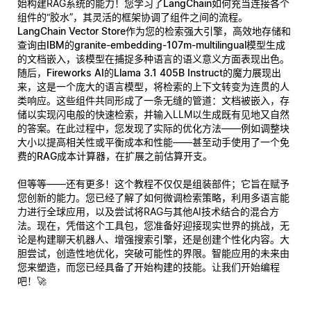
始构建RAG系统的能力！您学习了
LangChain
如何充当连接各个
组件的“胶水”，其灵活的框架协调了组件之间的流程。
LangChain Vector Store
作为您的检索强大引擎，高效地存储和
查询由
IBM的granite-embedding-107m-multilingual模型
生成
的文档嵌入，该模型在捕捉多种语言的语义意义方面表现出色。
随后，
Fireworks AI的Llama 3.1 405B Instruct
的魔力展现出
来，这是一个庞大的语言模型，将检索的上下文转变为连贯的人
类响应。这些组件共同形成了一条无缝的管道：文档被嵌入，存
储以实现闪电般的快速检索，并输入LLM以生成既有见地又自然
的答案。在此过程中，您发现了实际的优化方法——例如调整块
大小以提高相关性或平衡成本和性能——甚至动手使用了一个
免
费的RAG成本计算器
，在扩展之前估算开支。
但等等——还有更多！这个教程不仅仅是组装部件；它旨在赋予
您创新的能力。您已经了解了如何微调检索策略，利用多语言能
力进行全球应用，以及尝试将RAG与其他AI技术结合的混合方
法。现在，凭借这个工具包，您准备好迎接现实世界的挑战，无
论是构建聊天机器人、增强搜索引擎，还是创建个性化内容。大
胆尝试，创造性地优化，突破可能性的界限。智能应用的未来由
您来塑造，而您已经具备了开始构建的技能。让我们开始编程
吧！🚀