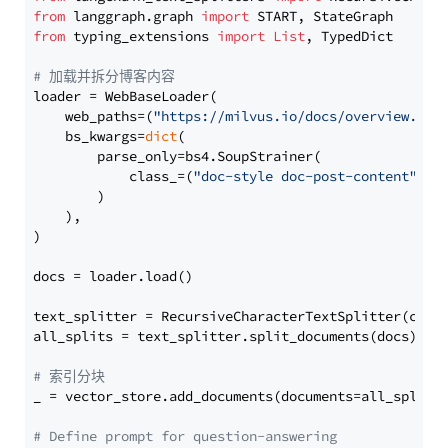
from
 langgraph.graph 
import
from
 typing_extensions 
import
List
, TypedDict

# 加载并拆分博客内容
loader = WebBaseLoader(

    web_paths=(
"https://milvus.io/docs/overview.md"
,
    bs_kwargs=
dict
(

        parse_only=bs4.SoupStrainer(

            class_=(
"doc-style doc-post-content"
)

        )

    ),

)

docs = loader.load()

text_splitter = RecursiveCharacterTextSplitter(chun
all_splits = text_splitter.split_documents(docs)

# 索引分块
_ = vector_store.add_documents(documents=all_splits)
# Define prompt for question-answering