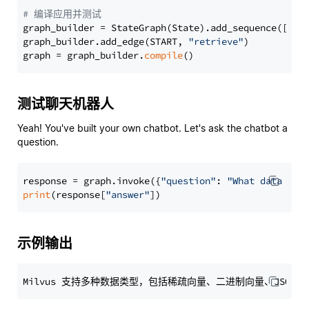
# 编译应用并测试
graph_builder = StateGraph(State).add_sequence([retr
graph_builder.add_edge(START, 
"retrieve"
)

graph = graph_builder.
compile
测试聊天机器人
Yeah! You've built your own chatbot. Let's ask the chatbot a
question.
response = graph.invoke({
"question"
: 
"What data typ
print
(response[
"answer"
示例输出