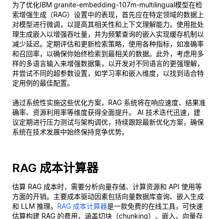
为了优化IBM granite-embedding-107m-multilingual模型在检
索增强生成（RAG）设置中的表现，首先应在特定领域的数据上
对模型进行微调，以提高其相关性和上下文理解能力。使用批处
理生成嵌入以增强吞吐量，并为频繁查询的嵌入实现缓存机制以
减少延迟。定期评估和更新检索策略，使用各种指标，如准确率
和召回率，以确保你始终检索到最相关的数据。此外，考虑用多
样的多语言输入来增强数据集，以开发对不同语言的更强理解，
并尝试不同的超参数设置，如学习率和嵌入维度，以找到适合特
定用例的最佳配置。
通过系统性实施这些优化方案，RAG 系统将在响应速度、结果准
确率、资源利用率等维度获得全面提升。 AI 技术迭代迅速，建
议定期进行压力测试与架构调优，持续跟踪最新优化方案，确保
系统在技术发展中始终保持竞争优势。
RAG 成本计算器
估算 RAG 成本时，需要分析向量存储、计算资源和 API 使用等
方面的开销。主要成本驱动因素包括向量数据库查询、嵌入生成
和 LLM 推理。
RAG 成本计算器
是一款免费的在线工具，可快速
估算构建 RAG 的费用，涵盖切块（chunking）、嵌入、向量存