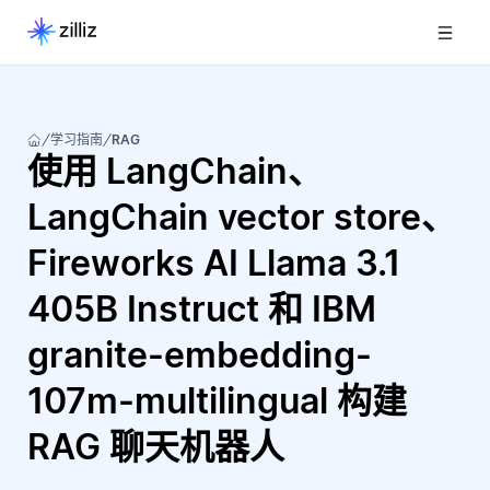
学习指南
RAG
使用 LangChain、
LangChain vector store、
Fireworks AI Llama 3.1
405B Instruct 和 IBM
granite-embedding-
107m-multilingual 构建
RAG 聊天机器人