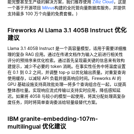
能完整甚至生产级的解决方案，我们推荐使用
Zilliz Cloud
，这是
一个基于开源项目
Milvus
构建的全托管向量数据库服务，并提供
支持最多 100 万个向量的免费套餐。)
Fireworks AI Llama 3.1 405B Instruct 优化
建议
Llama 3.1 405B Instruct 是一个高容量模型，适用于需要详细推
理的复杂 RAG 应用。通过在传递文档作为输入之前进行相关性
评分的预排序来优化检索。通过首先呈现最关键的信息来有效构
建提示，减少不必要的 token 消耗。在事实性任务中将温度设置
在 0.1 到 0.2 之间，并调整 top-p 以优化输出质量。对重复查询
使用缓存，以减轻 API 负载并提高响应时间。Fireworks AI 的
GPU 基础设施支持高效批处理—将多个查询组合在一起，以提高
整体吞吐量。实现响应流式传输以支持实时应用，降低感知延
迟。如果将 405B 与较小的模型一起使用，将其分配处理高复杂
度任务，同时将简单查询委派给轻量级替代方案。
IBM granite-embedding-107m-
multilingual 优化建议