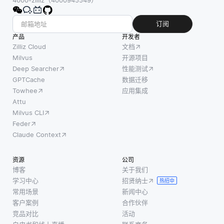
4000-zilliz（4000945549）
订阅
产品
开发者
Zilliz Cloud
文档
Milvus
开源项目
Deep Searcher
性能测试
GPTCache
数据迁移
Towhee
应用集成
Attu
Milvus CLI
Feder
Claude Context
资源
公司
博客
关于我们
学习中心
招贤纳士
热招中
常用场景
新闻中心
客户案例
合作伙伴
竞品对比
活动