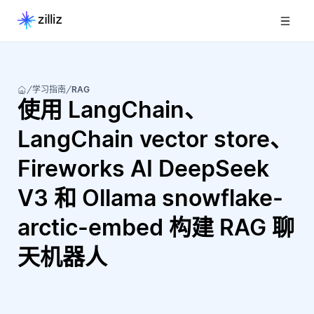
学习指南
RAG
使用 LangChain、
LangChain vector store、
Fireworks AI DeepSeek
V3 和 Ollama snowflake-
arctic-embed 构建 RAG 聊
天机器人