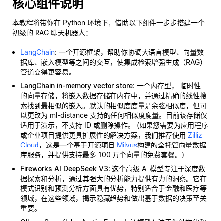
核心组件说明
本教程将带你在 Python 环境下，借助以下组件一步步搭建一个
初级的 RAG 聊天机器人：
LangChain
: 一个开源框架，帮助你协调大语言模型、向量数
据库、嵌入模型等之间的交互，使集成检索增强生成（RAG）
管道变得更容易。
LangChain in-memory vector store
: 一个内存型，
临时性
的向量存储，将嵌入数据存储在内存中，并通过精确的线性搜
索找到最相似的嵌入。默认的相似度度量是余弦相似度，但可
以更改为 ml-distance 支持的任何相似度度量。目前该存储仅
适用于演示，不支持 ID 或删除操作。 (如果您需要为应用程序
或企业项目提供更具扩展性的解决方案，我们推荐使用
Zilliz
Cloud
，这是一个基于开源项目
Milvus
构建的全托管向量数据
库服务，并提供支持最多 100 万个向量的免费套餐。)
Fireworks AI DeepSeek V3
: 这个高级 AI 模型专注于深度数
据探索和分析，通过其强大的分析能力提供有力的洞察。它在
模式识别和预测分析方面具有优势，特别适合于金融和医疗等
领域，在这些领域，揭示隐藏趋势和做出基于数据的决策至关
重要。