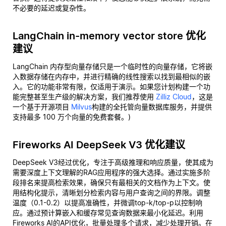
不必要的延迟或复杂性。
LangChain in-memory vector store 优化
建议
LangChain 内存型向量存储只是一个临时性的向量存储，它将嵌
入数据存储在内存中，并进行精确的线性搜索以找到最相似的嵌
入。它的功能非常有限，仅适用于演示。如果您计划构建一个功
能完整甚至生产级的解决方案，我们推荐使用
Zilliz Cloud
，这是
一个基于开源项目
Milvus
构建的全托管向量数据库服务，并提供
支持最多 100 万个向量的免费套餐。)
Fireworks AI DeepSeek V3 优化建议
DeepSeek V3经过优化，专注于高级推理和响应质量，使其成为
需要深度上下文理解的RAG应用程序的强大选择。通过实施多阶
段排名来提高检索效果，确保只有最相关的文档作为上下文。使
用结构化提示，清晰划分检索内容与用户查询之间的界限。调整
温度（0.1-0.2）以提高准确性，并微调top-k/top-p以控制响
应。通过预计算嵌入和缓存常见查询数据来最小化延迟。利用
Fireworks AI的API优化，批量处理多个请求，减少处理开销。在