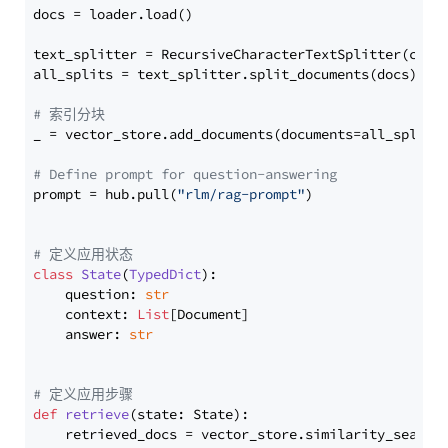
docs = loader.load()

text_splitter = RecursiveCharacterTextSplitter(chun
all_splits = text_splitter.split_documents(docs)

# 索引分块
_ = vector_store.add_documents(documents=all_splits)
# Define prompt for question-answering
prompt = hub.pull(
"rlm/rag-prompt"
)

# 定义应用状态
class
State
(
TypedDict
):

    question: 
str
    context: 
List
[Document]

    answer: 
str
# 定义应用步骤
def
retrieve
(
state: State
):

    retrieved_docs = vector_store.similarity_search