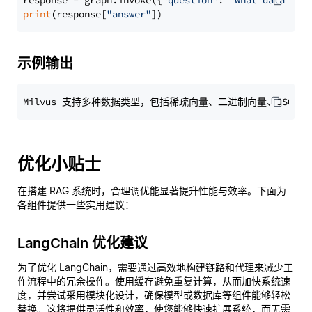
response = graph.invoke({
"question"
: 
"What data typ
print
(response[
"answer"
示例输出
优化小贴士
在搭建 RAG 系统时，合理调优能显著提升性能与效率。下面为
各组件提供一些实用建议：
LangChain 优化建议
为了优化 LangChain，需要通过高效地构建链路和代理来减少工
作流程中的冗余操作。使用缓存避免重复计算，从而加快系统速
度，并尝试采用模块化设计，确保模型或数据库等组件能够轻松
替换。这将提供灵活性和效率，使您能够快速扩展系统，而无需