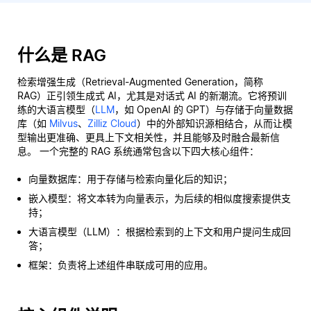
什么是 RAG
检索增强生成（Retrieval-Augmented Generation，简称
RAG）正引领生成式 AI，尤其是对话式 AI 的新潮流。它将预训
练的大语言模型（
LLM
，如 OpenAI 的 GPT）与存储于向量数据
库（如
Milvus
、
Zilliz Cloud
）中的外部知识源相结合，从而让模
型输出更准确、更具上下文相关性，并且能够及时融合最新信
息。 一个完整的 RAG 系统通常包含以下四大核心组件：
向量数据库：用于存储与检索向量化后的知识；
嵌入模型：将文本转为向量表示，为后续的相似度搜索提供支
持；
大语言模型（LLM）：根据检索到的上下文和用户提问生成回
答；
框架：负责将上述组件串联成可用的应用。