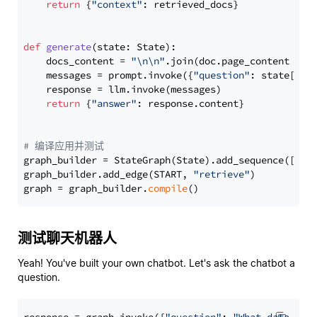
return
 {
"context"
: retrieved_docs}

def
generate
(
state: State
):

    docs_content = 
"\n\n"
.join(doc.page_content 
for
    messages = prompt.invoke({
"question"
: state[
"qu
    response = llm.invoke(messages)

return
 {
"answer"
: response.content}

# 编译应用并测试
graph_builder = StateGraph(State).add_sequence([retr
graph_builder.add_edge(START, 
"retrieve"
)

graph = graph_builder.
compile
测试聊天机器人
Yeah! You've built your own chatbot. Let's ask the chatbot a
question.