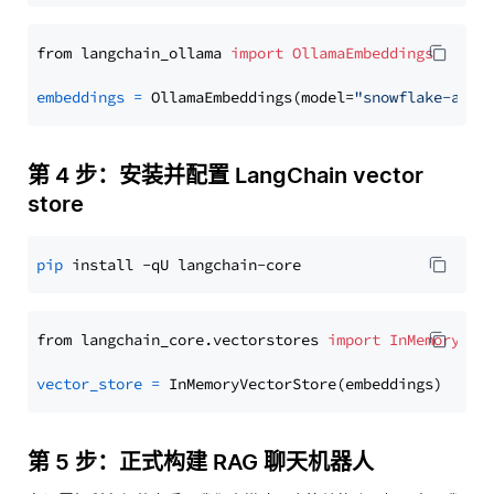
from langchain_ollama 
import
OllamaEmbeddings
embeddings
=
 OllamaEmbeddings(model=
"snowflake-arct
第 4 步：安装并配置 LangChain vector
store
pip
from langchain_core.vectorstores 
import
InMemoryVec
vector_store
=
第 5 步：正式构建 RAG 聊天机器人