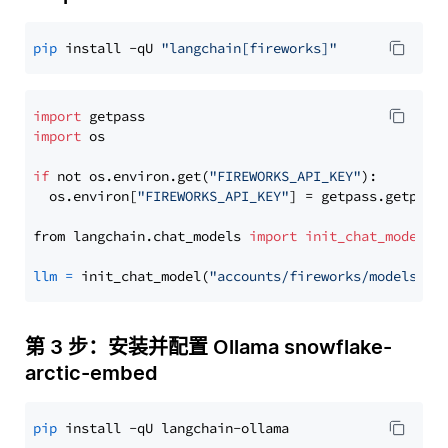
pip
 install -qU 
"langchain[fireworks]"
import
import
 os

if
 not os.environ.get(
"FIREWORKS_API_KEY"
):

  os.environ[
"FIREWORKS_API_KEY"
] = getpass.getpass
from langchain.chat_models 
import
init_chat_model
llm
=
 init_chat_model(
"accounts/fireworks/models/de
第 3 步：安装并配置 Ollama snowflake-
arctic-embed
pip