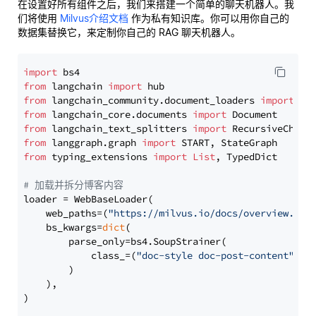
在设置好所有组件之后，我们来搭建一个简单的聊天机器人。我
们将使用
Milvus介绍文档
作为私有知识库。你可以用你自己的
数据集替换它，来定制你自己的 RAG 聊天机器人。
import
from
 langchain 
import
from
 langchain_community.document_loaders 
import
from
 langchain_core.documents 
import
from
 langchain_text_splitters 
import
from
 langgraph.graph 
import
from
 typing_extensions 
import
List
, TypedDict

# 加载并拆分博客内容
loader = WebBaseLoader(

    web_paths=(
"https://milvus.io/docs/overview.md"
,
    bs_kwargs=
dict
(

        parse_only=bs4.SoupStrainer(

            class_=(
"doc-style doc-post-content"
)

        )

    ),

)
