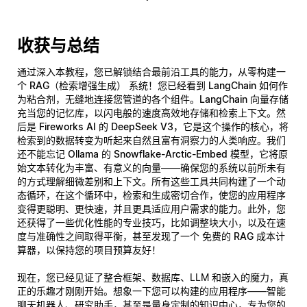
收获与总结
通过深入本教程，您已解锁结合最前沿工具的能力，从零构建一
个
RAG（检索增强生成）
系统！您已经看到
LangChain
如何作
为粘合剂，无缝地连接您管道的各个组件。
LangChain 向量存储
充当您的记忆库，以闪电般的速度高效地存储和检索上下文。然
后是
Fireworks AI 的 DeepSeek V3
，它是这个操作的核心，将
检索到的数据转变为听起来自然且富有洞察力的人类响应。我们
还不能忘记
Ollama 的 Snowflake-Arctic-Embed
模型，它将原
始文本转化为丰富、有意义的向量——确保您的系统以前所未有
的方式理解细微差别和上下文。所有这些工具共同构建了一个动
态循环，在这个循环中，检索和生成密切合作，使您的应用程序
变得更聪明、更快速，并且更具适应用户需求的能力。此外，您
还获得了一些优化性能的专业技巧，比如调整块大小，以及在速
度与准确性之间取得平衡，甚至发现了一个
免费的 RAG 成本计
算器
，以保持您的项目预算友好！
现在，您已经见证了整合框架、数据库、LLM 和嵌入的魔力，真
正的乐趣才刚刚开始。想象一下您可以构建的应用程序——智能
聊天机器人、研究助手，甚至是量身定制的知识中心，专为您的