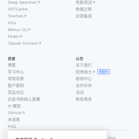
Deep Searcher
性能测试
GPTCache
数据迁移
Towhee
应用集成
Attu
Milvus CLI
Feder
Claude Context
资源
公司
博客
关于我们
学习中心
招贤纳士
热招中
常用场景
新闻中心
客户案例
合作伙伴
竞品对比
活动
白皮书和线上直播
联系商务
AI 模型
GitHub
术语表
FAQ
使用条款
·
个人信息保护政策
·
数据安全政策
LF AI、LF AI & Data、Milvus，以及相关的开源项目名称为 Linux