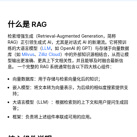
什么是 RAG
检索增强生成（Retrieval-Augmented Generation，简称
RAG）正引领生成式 AI，尤其是对话式 AI 的新潮流。它将预训
练的大语言模型（
LLM
，如 OpenAI 的 GPT）与存储于向量数据
库（如
Milvus
、
Zilliz Cloud
）中的外部知识源相结合，从而让模
型输出更准确、更具上下文相关性，并且能够及时融合最新信
息。 一个完整的 RAG 系统通常包含以下四大核心组件：
向量数据库：用于存储与检索向量化后的知识；
嵌入模型：将文本转为向量表示，为后续的相似度搜索提供支
持；
大语言模型（LLM）：根据检索到的上下文和用户提问生成回
答；
框架：负责将上述组件串联成可用的应用。