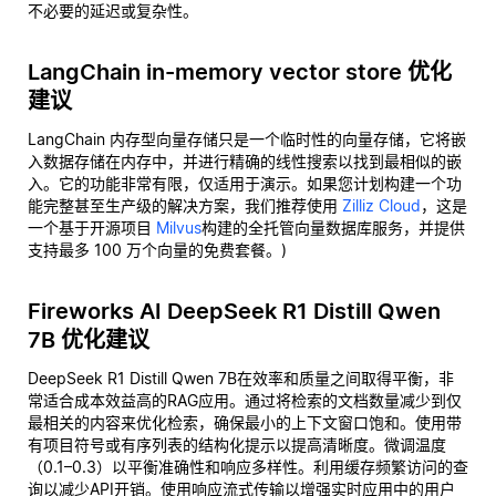
不必要的延迟或复杂性。
LangChain in-memory vector store 优化
建议
LangChain 内存型向量存储只是一个临时性的向量存储，它将嵌
入数据存储在内存中，并进行精确的线性搜索以找到最相似的嵌
入。它的功能非常有限，仅适用于演示。如果您计划构建一个功
能完整甚至生产级的解决方案，我们推荐使用
Zilliz Cloud
，这是
一个基于开源项目
Milvus
构建的全托管向量数据库服务，并提供
支持最多 100 万个向量的免费套餐。)
Fireworks AI DeepSeek R1 Distill Qwen
7B 优化建议
DeepSeek R1 Distill Qwen 7B在效率和质量之间取得平衡，非
常适合成本效益高的RAG应用。通过将检索的文档数量减少到仅
最相关的内容来优化检索，确保最小的上下文窗口饱和。使用带
有项目符号或有序列表的结构化提示以提高清晰度。微调温度
（0.1–0.3）以平衡准确性和响应多样性。利用缓存频繁访问的查
询以减少API开销。使用响应流式传输以增强实时应用中的用户