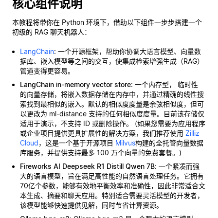
核心组件说明
本教程将带你在 Python 环境下，借助以下组件一步步搭建一个
初级的 RAG 聊天机器人：
LangChain
: 一个开源框架，帮助你协调大语言模型、向量数
据库、嵌入模型等之间的交互，使集成检索增强生成（RAG）
管道变得更容易。
LangChain in-memory vector store
: 一个内存型，
临时性
的向量存储，将嵌入数据存储在内存中，并通过精确的线性搜
索找到最相似的嵌入。默认的相似度度量是余弦相似度，但可
以更改为 ml-distance 支持的任何相似度度量。目前该存储仅
适用于演示，不支持 ID 或删除操作。 (如果您需要为应用程序
或企业项目提供更具扩展性的解决方案，我们推荐使用
Zilliz
Cloud
，这是一个基于开源项目
Milvus
构建的全托管向量数据
库服务，并提供支持最多 100 万个向量的免费套餐。)
Fireworks AI Deepseek R1 Distill Qwen 7B
: 一个紧凑而强
大的语言模型，旨在满足高性能的自然语言处理任务。它拥有
70亿个参数，能够有效地平衡效率和准确性，因此非常适合文
本生成、摘要和聊天应用。特别适合需要灵活模型的开发者，
该模型能够快速提供见解，同时节省计算资源。