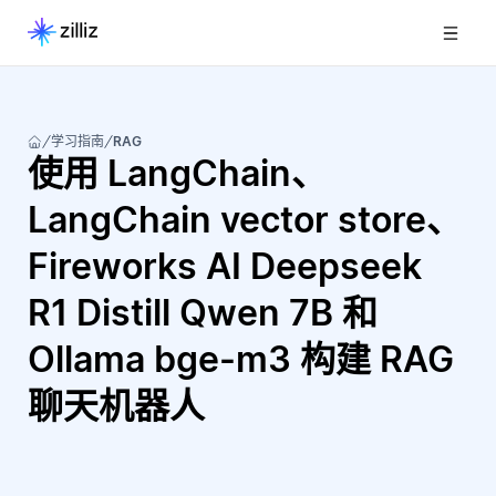
学习指南
RAG
使用 LangChain、
LangChain vector store、
Fireworks AI Deepseek
R1 Distill Qwen 7B 和
Ollama bge-m3 构建 RAG
聊天机器人