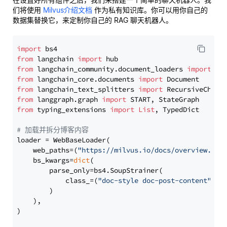
们将使用
Milvus介绍文档
作为私有知识库。你可以用你自己的
数据集替换它，来定制你自己的 RAG 聊天机器人。
import
from
 langchain 
import
from
 langchain_community.document_loaders 
import
from
 langchain_core.documents 
import
from
 langchain_text_splitters 
import
from
 langgraph.graph 
import
from
 typing_extensions 
import
List
, TypedDict

# 加载并拆分博客内容
loader = WebBaseLoader(

    web_paths=(
"https://milvus.io/docs/overview.md"
,
    bs_kwargs=
dict
(

        parse_only=bs4.SoupStrainer(

            class_=(
"doc-style doc-post-content"
)

        )

    ),

)
