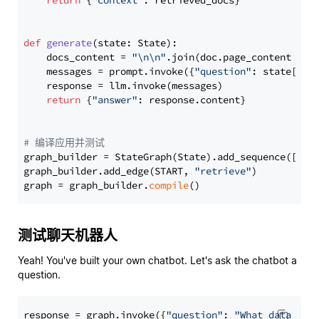
return
 {
"context"
: retrieved_docs}

def
generate
(
state: State
):

    docs_content = 
"\n\n"
.join(doc.page_content 
for
    messages = prompt.invoke({
"question"
: state[
"qu
    response = llm.invoke(messages)

return
 {
"answer"
: response.content}

# 编译应用并测试
graph_builder = StateGraph(State).add_sequence([retr
graph_builder.add_edge(START, 
"retrieve"
)

graph = graph_builder.
compile
测试聊天机器人
Yeah! You've built your own chatbot. Let's ask the chatbot a
question.
response = graph.invoke({
"question"
: 
"What data typ