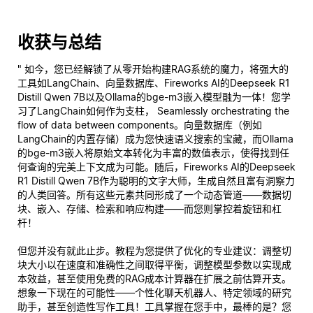
收获与总结
" 如今，您已经解锁了从零开始构建RAG系统的魔力，将强大的
工具如LangChain、向量数据库、Fireworks AI的Deepseek R1
Distill Qwen 7B以及Ollama的bge-m3嵌入模型融为一体！您学
习了LangChain如何作为支柱， Seamlessly orchestrating the
flow of data between components。向量数据库（例如
LangChain的内置存储）成为您快速语义搜索的宝藏，而Ollama
的bge-m3嵌入将原始文本转化为丰富的数值表示，使得找到任
何查询的
完美
上下文成为可能。随后，Fireworks AI的Deepseek
R1 Distill Qwen 7B作为聪明的文字大师，生成自然且富有洞察力
的人类回答。所有这些元素共同形成了一个动态管道——数据切
块、嵌入、存储、检索和响应构建——而您则掌控着旋钮和杠
杆！
但您并没有就此止步。教程为您提供了优化的专业建议：调整切
块大小以在速度和准确性之间取得平衡，调整模型参数以实现成
本效益，甚至使用免费的RAG成本计算器在扩展之前估算开支。
想象一下现在的可能性——个性化聊天机器人、特定领域的研究
助手，甚至创造性写作工具！工具掌握在您手中，最棒的是？您