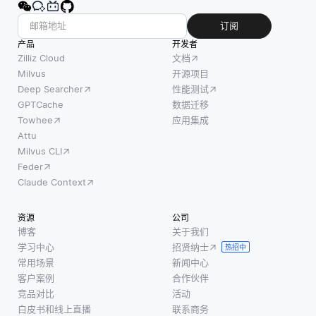
订阅
产品
开发者
Zilliz Cloud
文档
Milvus
开源项目
Deep Searcher
性能测试
GPTCache
数据迁移
Towhee
应用集成
Attu
Milvus CLI
Feder
Claude Context
资源
公司
博客
关于我们
学习中心
招贤纳士
热招中
常用场景
新闻中心
客户案例
合作伙伴
竞品对比
活动
白皮书和线上直播
联系商务