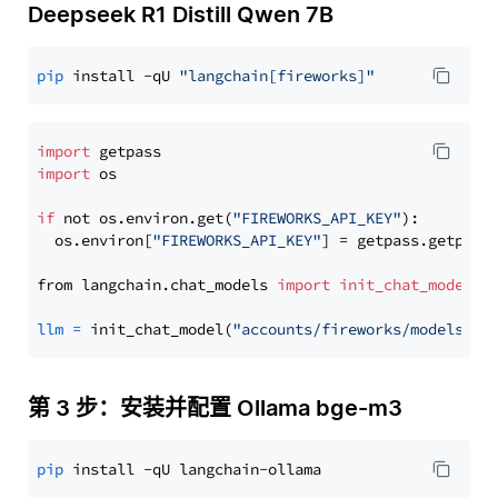
Deepseek R1 Distill Qwen 7B
pip
 install -qU 
"langchain[fireworks]"
import
import
 os

if
 not os.environ.get(
"FIREWORKS_API_KEY"
):

  os.environ[
"FIREWORKS_API_KEY"
] = getpass.getpass
from langchain.chat_models 
import
init_chat_model
llm
=
 init_chat_model(
"accounts/fireworks/models/de
第 3 步：安装并配置 Ollama bge-m3
pip