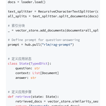
docs = loader.load()

text_splitter = RecursiveCharacterTextSplitter(chun
all_splits = text_splitter.split_documents(docs)

# 索引分块
_ = vector_store.add_documents(documents=all_splits)
# Define prompt for question-answering
prompt = hub.pull(
"rlm/rag-prompt"
)

# 定义应用状态
class
State
(
TypedDict
):

    question: 
str
    context: 
List
[Document]

    answer: 
str
# 定义应用步骤
def
retrieve
(
state: State
):

    retrieved_docs = vector_store.similarity_search