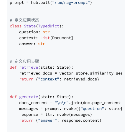
prompt = hub.pull(
"rlm/rag-prompt"
)

# 定义应用状态
class
State
(
TypedDict
):

    question: 
str
    context: 
List
[Document]

    answer: 
str
# 定义应用步骤
def
retrieve
(
state: State
):

    retrieved_docs = vector_store.similarity_search
return
 {
"context"
: retrieved_docs}

def
generate
(
state: State
):

    docs_content = 
"\n\n"
.join(doc.page_content 
for
    messages = prompt.invoke({
"question"
: state[
"qu
    response = llm.invoke(messages)

return
 {
"answer"
: response.content}
