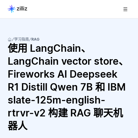
学习指南
RAG
使用 LangChain、
LangChain vector store、
Fireworks AI Deepseek
R1 Distill Qwen 7B 和 IBM
slate-125m-english-
rtrvr-v2 构建 RAG 聊天机
器人