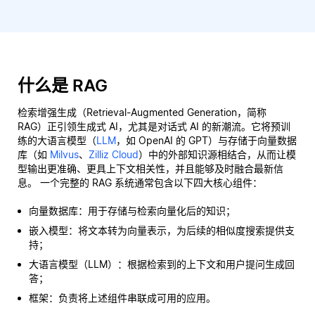
什么是 RAG
检索增强生成（Retrieval-Augmented Generation，简称
RAG）正引领生成式 AI，尤其是对话式 AI 的新潮流。它将预训
练的大语言模型（
LLM
，如 OpenAI 的 GPT）与存储于向量数据
库（如
Milvus
、
Zilliz Cloud
）中的外部知识源相结合，从而让模
型输出更准确、更具上下文相关性，并且能够及时融合最新信
息。 一个完整的 RAG 系统通常包含以下四大核心组件：
向量数据库：用于存储与检索向量化后的知识；
嵌入模型：将文本转为向量表示，为后续的相似度搜索提供支
持；
大语言模型（LLM）：根据检索到的上下文和用户提问生成回
答；
框架：负责将上述组件串联成可用的应用。