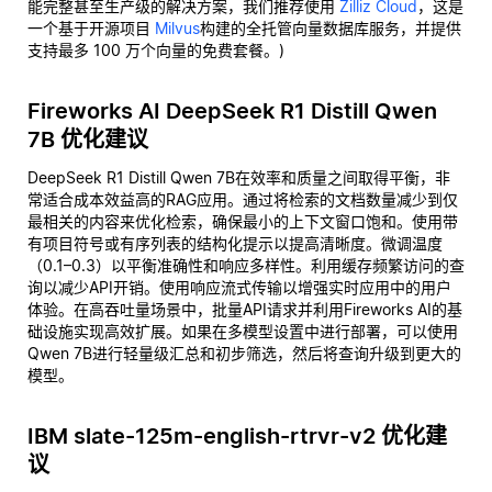
能完整甚至生产级的解决方案，我们推荐使用
Zilliz Cloud
，这是
一个基于开源项目
Milvus
构建的全托管向量数据库服务，并提供
支持最多 100 万个向量的免费套餐。)
Fireworks AI DeepSeek R1 Distill Qwen
7B 优化建议
DeepSeek R1 Distill Qwen 7B在效率和质量之间取得平衡，非
常适合成本效益高的RAG应用。通过将检索的文档数量减少到仅
最相关的内容来优化检索，确保最小的上下文窗口饱和。使用带
有项目符号或有序列表的结构化提示以提高清晰度。微调温度
（0.1–0.3）以平衡准确性和响应多样性。利用缓存频繁访问的查
询以减少API开销。使用响应流式传输以增强实时应用中的用户
体验。在高吞吐量场景中，批量API请求并利用Fireworks AI的基
础设施实现高效扩展。如果在多模型设置中进行部署，可以使用
Qwen 7B进行轻量级汇总和初步筛选，然后将查询升级到更大的
模型。
IBM slate-125m-english-rtrvr-v2 优化建
议