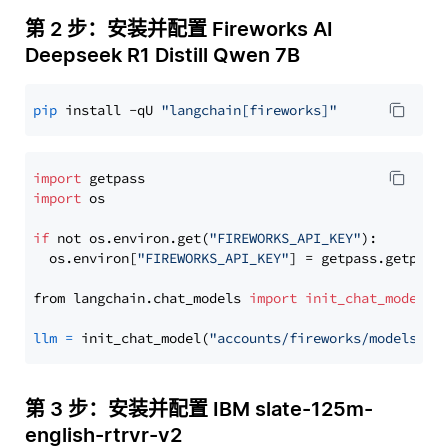
第 2 步：安装并配置 Fireworks AI
Deepseek R1 Distill Qwen 7B
pip
 install -qU 
"langchain[fireworks]"
import
import
 os

if
 not os.environ.get(
"FIREWORKS_API_KEY"
):

  os.environ[
"FIREWORKS_API_KEY"
] = getpass.getpass
from langchain.chat_models 
import
init_chat_model
llm
=
 init_chat_model(
"accounts/fireworks/models/de
第 3 步：安装并配置 IBM slate-125m-
english-rtrvr-v2