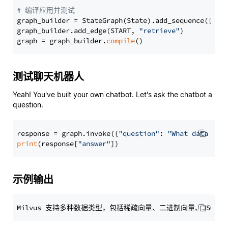
# 编译应用并测试
graph_builder = StateGraph(State).add_sequence([retr
graph_builder.add_edge(START, 
"retrieve"
)

graph = graph_builder.
compile
测试聊天机器人
Yeah! You've built your own chatbot. Let's ask the chatbot a
question.
response = graph.invoke({
"question"
: 
"What data typ
print
(response[
"answer"
示例输出