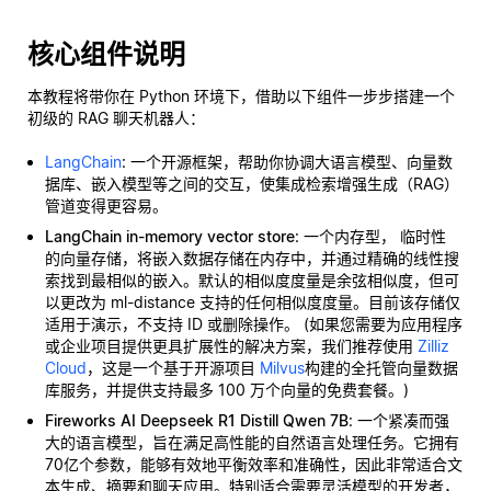
核心组件说明
本教程将带你在 Python 环境下，借助以下组件一步步搭建一个
初级的 RAG 聊天机器人：
LangChain
: 一个开源框架，帮助你协调大语言模型、向量数
据库、嵌入模型等之间的交互，使集成检索增强生成（RAG）
管道变得更容易。
LangChain in-memory vector store
: 一个内存型，
临时性
的向量存储，将嵌入数据存储在内存中，并通过精确的线性搜
索找到最相似的嵌入。默认的相似度度量是余弦相似度，但可
以更改为 ml-distance 支持的任何相似度度量。目前该存储仅
适用于演示，不支持 ID 或删除操作。 (如果您需要为应用程序
或企业项目提供更具扩展性的解决方案，我们推荐使用
Zilliz
Cloud
，这是一个基于开源项目
Milvus
构建的全托管向量数据
库服务，并提供支持最多 100 万个向量的免费套餐。)
Fireworks AI Deepseek R1 Distill Qwen 7B
: 一个紧凑而强
大的语言模型，旨在满足高性能的自然语言处理任务。它拥有
70亿个参数，能够有效地平衡效率和准确性，因此非常适合文
本生成、摘要和聊天应用。特别适合需要灵活模型的开发者，