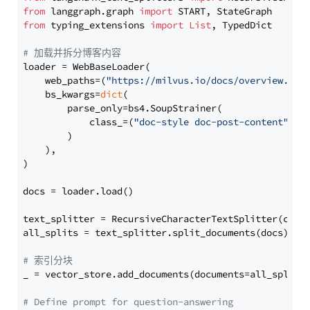
from
 langgraph.graph 
import
from
 typing_extensions 
import
List
, TypedDict

# 加载并拆分博客内容
loader = WebBaseLoader(

    web_paths=(
"https://milvus.io/docs/overview.md"
,
    bs_kwargs=
dict
(

        parse_only=bs4.SoupStrainer(

            class_=(
"doc-style doc-post-content"
)

        )

    ),

)

docs = loader.load()

text_splitter = RecursiveCharacterTextSplitter(chun
all_splits = text_splitter.split_documents(docs)

# 索引分块
_ = vector_store.add_documents(documents=all_splits)
# Define prompt for question-answering