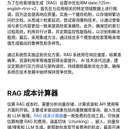
为了在检索增强生成（RAG）设置中优化IBM slate-125m-
english-rtrvr-v2，首先在与应用相关的特定领域数据上进行微
调，因为这会提高响应质量。实施一个缓存机制，以存储频繁访
问的文档，从而减少检索延迟。尝试查询重构技术，以通过使查
询与索引内容更加一致来提高检索准确性。此外，确保您的索引
过程高效，利用并行计算，并定期监控性能指标，以识别和解决
瓶颈。最后，采用集成方法，通过结合多个模型或检索策略来增
强生成输出的鲁棒性和多样性。
通过系统性实施这些优化方案，RAG 系统将在响应速度、结果准
确率、资源利用率等维度获得全面提升。 AI 技术迭代迅速，建
议定期进行压力测试与架构调优，持续跟踪最新优化方案，确保
系统在技术发展中始终保持竞争优势。
RAG 成本计算器
估算 RAG 成本时，需要分析向量存储、计算资源和 API 使用等
方面的开销。主要成本驱动因素包括向量数据库查询、嵌入生成
和 LLM 推理。
RAG 成本计算器
是一款免费的在线工具，可快速
估算构建 RAG 的费用，涵盖切块（chunking）、嵌入、向量存
储/搜索和 LLM 生成。能帮助你发现节省费用的机会，最高可通