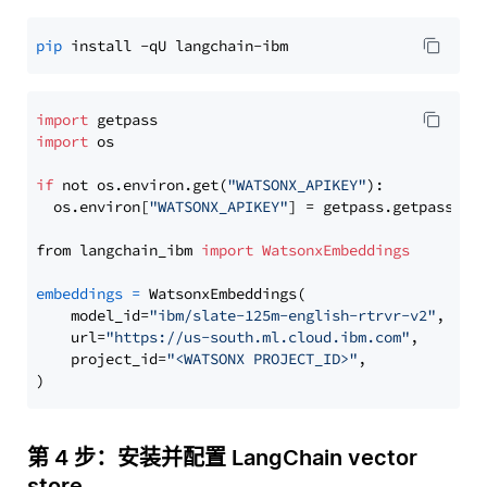
pip
import
import
 os

if
 not os.environ.get(
"WATSONX_APIKEY"
):

  os.environ[
"WATSONX_APIKEY"
] = getpass.getpass(
"E
from langchain_ibm 
import
WatsonxEmbeddings
embeddings
=
 WatsonxEmbeddings(

    model_id=
"ibm/slate-125m-english-rtrvr-v2"
,

    url=
"https://us-south.ml.cloud.ibm.com"
,

    project_id=
"<WATSONX PROJECT_ID>"
,

第 4 步：安装并配置 LangChain vector
store