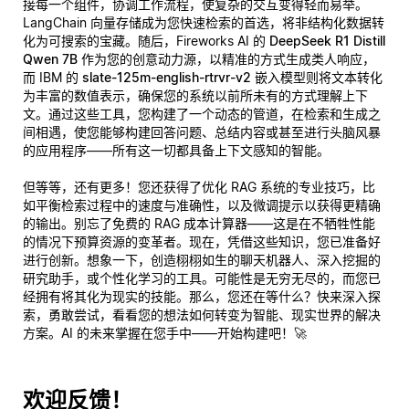
接每一个组件，协调工作流程，使复杂的交互变得轻而易举。
LangChain 向量存储成为您快速检索的首选，将非结构化数据转
化为可搜索的宝藏。随后，Fireworks AI 的
DeepSeek R1 Distill
Qwen 7B
作为您的创意动力源，以精准的方式生成类人响应，
而 IBM 的
slate-125m-english-rtrvr-v2
嵌入模型则将文本转化
为丰富的数值表示，确保您的系统以前所未有的方式理解上下
文。通过这些工具，您构建了一个动态的管道，在检索和生成之
间相遇，使您能够构建回答问题、总结内容或甚至进行头脑风暴
的应用程序——所有这一切都具备上下文感知的智能。
但等等，还有更多！您还获得了优化 RAG 系统的专业技巧，比
如平衡检索过程中的速度与准确性，以及微调提示以获得更精确
的输出。别忘了免费的 RAG 成本计算器——这是在不牺牲性能
的情况下预算资源的变革者。现在，凭借这些知识，您已准备好
进行创新。想象一下，创造栩栩如生的聊天机器人、深入挖掘的
研究助手，或个性化学习的工具。可能性是无穷无尽的，而您已
经拥有将其化为现实的技能。那么，您还在等什么？快来深入探
索，勇敢尝试，看看您的想法如何转变为智能、现实世界的解决
方案。AI 的未来掌握在您手中——开始构建吧！🚀
欢迎反馈！