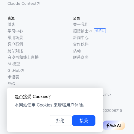
Claude Context
资源
公司
博客
关于我们
学习中心
招贤纳士
热招中
常用场景
新闻中心
客户案例
合作伙伴
竞品对比
活动
白皮书和线上直播
联系商务
AI 模型
GitHub
术语表
FAQ
使用条款
·
个人信息保护政策
·
数据安全政策
LF AI、LF AI & Data、Milvus，以及相关的开源项目名称为 Linux
是否接受 Cookies？
Foundation 所有商标
本网站使用 Cookies 来增强用户体验。
版权所有 ©2026 上海赜睿信息科技有限公司保留所有权利
ICP 备案:
沪ICP备2023014543号-1
沪公网安备31011002006715
拒绝
接受
Ask AI