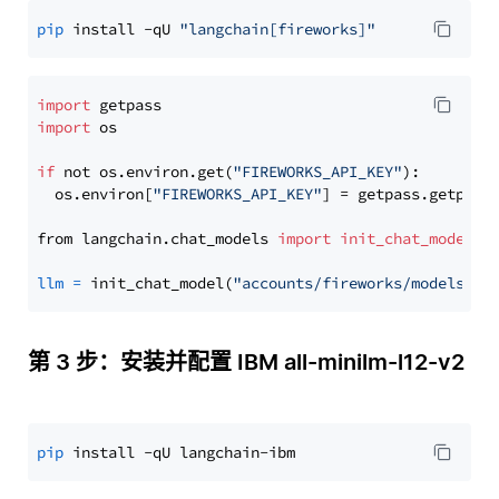
pip
 install -qU 
"langchain[fireworks]"
import
import
 os

if
 not os.environ.get(
"FIREWORKS_API_KEY"
):

  os.environ[
"FIREWORKS_API_KEY"
] = getpass.getpass
from langchain.chat_models 
import
init_chat_model
llm
=
 init_chat_model(
"accounts/fireworks/models/de
第 3 步：安装并配置 IBM all-minilm-l12-v2
pip