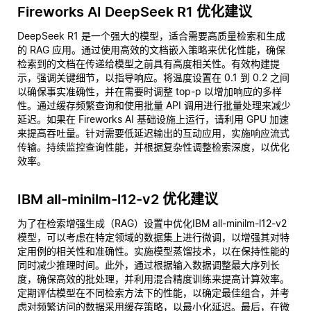
Fireworks AI DeepSeek R1 优化建议
DeepSeek R1 是一个强大的模型，适合需要高质量检索和生成
的 RAG 应用。通过使用高效的文档嵌入策略来优化性能，确保
检索到的文档在传递给模型之前具有高度相关性。有效构建提
示，强调关键细节，以指导响应。将温度设置在 0.1 到 0.2 之间
以确保事实准确性，并在需要时调整 top-p 以增加响应的多样
性。通过缓存频繁查询和使用批量 API 调用进行批量处理来减少
延迟。如果在 Fireworks AI 基础设施上运行，请利用 GPU 加速
来提高吞吐量。针对需要低延迟输出的互动应用，实施响应流式
传输。持续监控查询性能，并根据复杂性调整检索深度，以优化
效率。
IBM all-minilm-l12-v2 优化建议
为了在检索增强生成（RAG）设置中优化IBM all-minilm-l12-v2
模型，可以考虑在特定领域的数据集上进行微调，以增强其对特
定用例的相关性和准确性。实施模型蒸馏技术，以在保持性能的
同时减少推理时间。此外，通过根据输入数据调整最大序列长
度，确保高效的批处理，并利用混合精度训练来提高计算效率。
定期评估模型在不同检索方法下的性能，以确定最佳组合，并考
虑对频繁访问的数据采用缓存策略，以最小化延迟。最后，在微