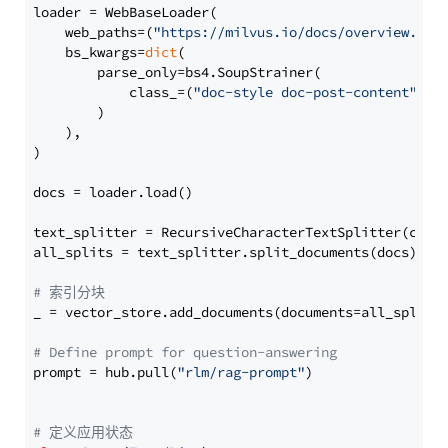
loader = WebBaseLoader(

    web_paths=(
"https://milvus.io/docs/overview.md"
,
    bs_kwargs=
dict
(

        parse_only=bs4.SoupStrainer(

            class_=(
"doc-style doc-post-content"
)

        )

    ),

)

docs = loader.load()

text_splitter = RecursiveCharacterTextSplitter(chun
all_splits = text_splitter.split_documents(docs)

# 索引分块
_ = vector_store.add_documents(documents=all_splits)
# Define prompt for question-answering
prompt = hub.pull(
"rlm/rag-prompt"
)

# 定义应用状态