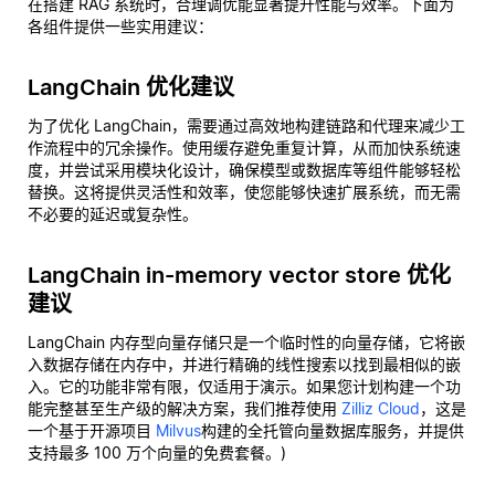
在搭建 RAG 系统时，合理调优能显著提升性能与效率。下面为
各组件提供一些实用建议：
LangChain 优化建议
为了优化 LangChain，需要通过高效地构建链路和代理来减少工
作流程中的冗余操作。使用缓存避免重复计算，从而加快系统速
度，并尝试采用模块化设计，确保模型或数据库等组件能够轻松
替换。这将提供灵活性和效率，使您能够快速扩展系统，而无需
不必要的延迟或复杂性。
LangChain in-memory vector store 优化
建议
LangChain 内存型向量存储只是一个临时性的向量存储，它将嵌
入数据存储在内存中，并进行精确的线性搜索以找到最相似的嵌
入。它的功能非常有限，仅适用于演示。如果您计划构建一个功
能完整甚至生产级的解决方案，我们推荐使用
Zilliz Cloud
，这是
一个基于开源项目
Milvus
构建的全托管向量数据库服务，并提供
支持最多 100 万个向量的免费套餐。)