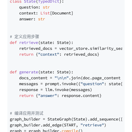
class
State
(
TypedDict
):

    question: 
str
    context: 
List
[Document]

    answer: 
str
# 定义应用步骤
def
retrieve
(
state: State
):

    retrieved_docs = vector_store.similarity_search
return
 {
"context"
: retrieved_docs}

def
generate
(
state: State
):

    docs_content = 
"\n\n"
.join(doc.page_content 
for
    messages = prompt.invoke({
"question"
: state[
"qu
    response = llm.invoke(messages)

return
 {
"answer"
: response.content}

# 编译应用并测试
graph_builder = StateGraph(State).add_sequence([retr
graph_builder.add_edge(START, 
"retrieve"
)

graph = graph_builder.
compile