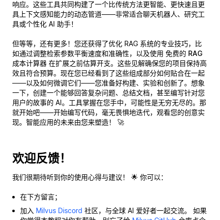
响应。这些工具共同构建了一个比传统方法更智能、更快速且更
具上下文感知能力的动态管道——非常适合聊天机器人、研究工
具或个性化 AI 助手！
但等等，还有更多！您还获得了优化 RAG 系统的专业技巧，比
如通过调整检索参数平衡速度和准确性，以及使用
免费的 RAG
成本计算器
在扩展之前估算开支。这些见解确保您的项目保持高
效且符合预算。现在您已经看到了这些组成部分如何贴合在一起
——以及如何微调它们——您准备好构建、实验和创新了。想象
一下，创建一个能够回答复杂问题、总结文档，甚至编写针对您
用户的故事的 AI。工具掌握在您手中，可能性是无穷无尽的。那
就开始吧——开始编写代码，毫无畏惧地迭代，观看您的创意实
现。智能应用的未来由您来塑造！ 🚀
欢迎反馈！
我们很期待听到你的使用心得与建议！ 🌟 你可以：
在下方留言；
加入
Milvus Discord
社区，与全球 AI 爱好者一起交流。 如果