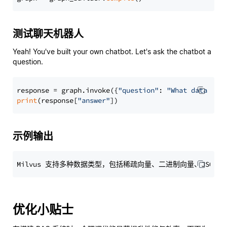
测试聊天机器人
Yeah! You've built your own chatbot. Let's ask the chatbot a
question.
response = graph.invoke({
"question"
: 
"What data typ
print
(response[
"answer"
示例输出
优化小贴士