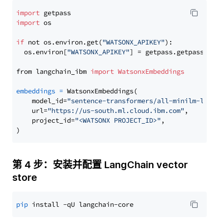
import
import
 os

if
 not os.environ.get(
"WATSONX_APIKEY"
):

  os.environ[
"WATSONX_APIKEY"
] = getpass.getpass(
"E
from langchain_ibm 
import
WatsonxEmbeddings
embeddings
=
 WatsonxEmbeddings(

    model_id=
"sentence-transformers/all-minilm-l12-
    url=
"https://us-south.ml.cloud.ibm.com"
,

    project_id=
"<WATSONX PROJECT_ID>"
,

第 4 步：安装并配置 LangChain vector
store
pip