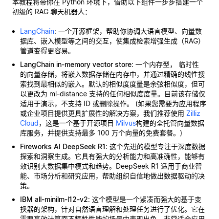
本教程将带你在 Python 环境下，借助以下组件一步步搭建一个
初级的 RAG 聊天机器人：
LangChain
: 一个开源框架，帮助你协调大语言模型、向量数
据库、嵌入模型等之间的交互，使集成检索增强生成（RAG）
管道变得更容易。
LangChain in-memory vector store
: 一个内存型，
临时性
的向量存储，将嵌入数据存储在内存中，并通过精确的线性搜
索找到最相似的嵌入。默认的相似度度量是余弦相似度，但可
以更改为 ml-distance 支持的任何相似度度量。目前该存储仅
适用于演示，不支持 ID 或删除操作。 (如果您需要为应用程序
或企业项目提供更具扩展性的解决方案，我们推荐使用
Zilliz
Cloud
，这是一个基于开源项目
Milvus
构建的全托管向量数据
库服务，并提供支持最多 100 万个向量的免费套餐。)
Fireworks AI DeepSeek R1
: 这个先进的模型专注于深度数据
探索和洞察生成。它具有强大的分析能力和高准确性，能够有
效识别大数据集中模式和趋势。DeepSeek R1 适用于商业智
能、市场分析和研究应用，帮助组织自信地做出数据驱动的决
策。
IBM all-minilm-l12-v2
: 这个模型是一个紧凑而强大的基于变
换器的架构，针对自然语言理解和处理任务进行了优化。它在
需要高效计算而不牺牲性能的场景中表现出色，非常适合应用