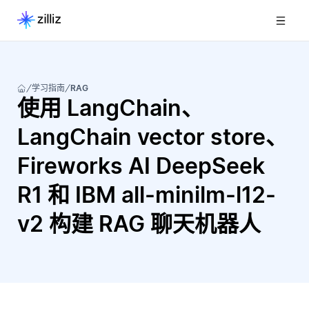
学习指南
RAG
使用 LangChain、
LangChain vector store、
Fireworks AI DeepSeek
R1 和 IBM all-minilm-l12-
v2 构建 RAG 聊天机器人