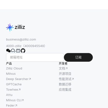
business@zilliz.com
4000-zilliz（4000945549）
订阅
产品
开发者
Zilliz Cloud
文档
Milvus
开源项目
Deep Searcher
性能测试
GPTCache
数据迁移
Towhee
应用集成
Attu
Milvus CLI
Feder