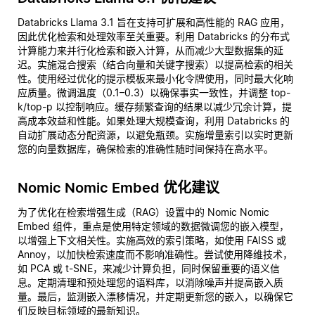
Databricks Llama 3.1 旨在支持可扩展和高性能的 RAG 应用，
因此优化检索和处理效率至关重要。利用 Databricks 的分布式
计算能力来并行化检索和嵌入计算，从而减少大型数据集的延
迟。实施混合搜索（结合向量和关键字搜索）以提高检索的相关
性。使用经过优化的提示模板来最小化令牌使用，同时最大化响
应质量。微调温度（0.1–0.3）以确保事实一致性，并调整 top-
k/top-p 以控制响应。缓存频繁查询的结果以减少冗余计算，提
高成本效益和性能。如果处理大规模查询，利用 Databricks 的
自动扩展动态分配资源，以避免瓶颈。实施增量索引以实时更新
您的向量数据库，确保检索的准确性随时间保持在高水平。
Nomic Nomic Embed 优化建议
为了优化在检索增强生成（RAG）设置中的 Nomic Nomic
Embed 组件，重点是使用特定领域的数据微调您的嵌入模型，
以增强上下文相关性。实施高效的索引策略，如使用 FAISS 或
Annoy，以加快检索速度而不影响准确性。尝试使用降维技术，
如 PCA 或 t-SNE，来减少计算负担，同时保留重要的语义信
息。定期清理和预处理您的语料库，以消除噪声并提高嵌入质
量。最后，监测嵌入漂移情况，并定期更新您的嵌入，以确保它
们反映目标领域的最新知识。