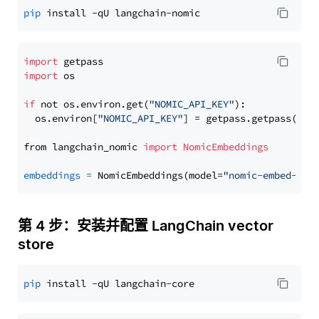
pip
import
import
 os

if
 not os.environ.get(
"NOMIC_API_KEY"
):

  os.environ[
"NOMIC_API_KEY"
] = getpass.getpass(
"En
from langchain_nomic 
import
NomicEmbeddings
embeddings
=
 NomicEmbeddings(model=
"nomic-embed-tex
第 4 步：安装并配置 LangChain vector
store
pip