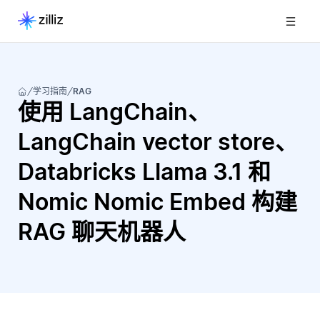
学习指南
RAG
使用 LangChain、
LangChain vector store、
Databricks Llama 3.1 和
Nomic Nomic Embed 构建
RAG 聊天机器人