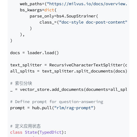
    web_paths=(
"https://milvus.io/docs/overview.md"
,
    bs_kwargs=
dict
(

        parse_only=bs4.SoupStrainer(

            class_=(
"doc-style doc-post-content"
)

        )

    ),

)

docs = loader.load()

text_splitter = RecursiveCharacterTextSplitter(chun
all_splits = text_splitter.split_documents(docs)

# 索引分块
_ = vector_store.add_documents(documents=all_splits)
# Define prompt for question-answering
prompt = hub.pull(
"rlm/rag-prompt"
)

# 定义应用状态
class
State
(
TypedDict
):
