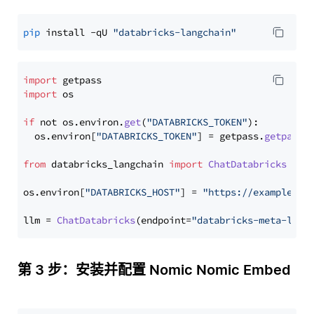
pip
 install -qU 
"databricks-langchain"
import
import
 os

if
 not os.
environ
.
get
(
"DATABRICKS_TOKEN"
):

  os.
environ
[
"DATABRICKS_TOKEN"
] = getpass.
getpass
(
from
 databricks_langchain 
import
ChatDatabricks
os.
environ
[
"DATABRICKS_HOST"
] = 
"https://example.st
llm = 
ChatDatabricks
(endpoint=
"databricks-meta-llam
第 3 步：安装并配置 Nomic Nomic Embed