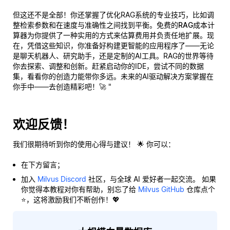
但这还不是全部！你还掌握了优化RAG系统的专业技巧，比如调
整检索参数和在速度与准确性之间找到平衡。免费的
RAG成本计
算器
为你提供了一种实用的方式来估算费用并负责任地扩展。现
在，凭借这些知识，你准备好构建更智能的应用程序了——无论
是聊天机器人、研究助手，还是定制的AI工具。RAG的世界等待
你去探索、调整和创新。赶紧启动你的IDE，尝试不同的数据
集，看看你的创造力能带你多远。未来的AI驱动解决方案掌握在
你手中——去创造精彩吧！🚀 "
欢迎反馈！
我们很期待听到你的使用心得与建议！ 🌟 你可以：
在下方留言；
加入
Milvus Discord
社区，与全球 AI 爱好者一起交流。 如果
你觉得本教程对你有帮助，别忘了给
Milvus GitHub
仓库点个
⭐，这将激励我们不断创作！💖