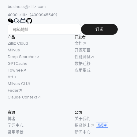
business@zilliz.com
4000-zilliz（4000945549）
订阅
产品
开发者
Zilliz Cloud
文档
Milvus
开源项目
Deep Searcher
性能测试
GPTCache
数据迁移
Towhee
应用集成
Attu
Milvus CLI
Feder
Claude Context
资源
公司
博客
关于我们
学习中心
招贤纳士
热招中
常用场景
新闻中心