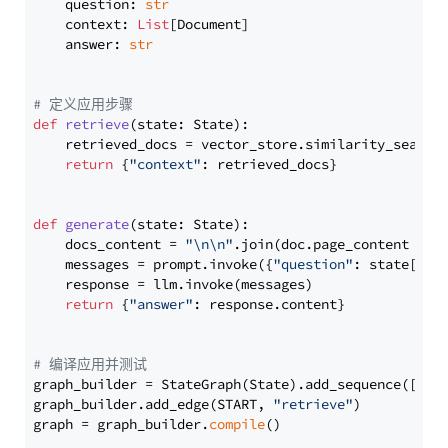
    question: 
str
    context: 
List
[Document]

    answer: 
str
# 定义应用步骤
def
retrieve
(
state: State
):

    retrieved_docs = vector_store.similarity_search
return
 {
"context"
: retrieved_docs}

def
generate
(
state: State
):

    docs_content = 
"\n\n"
.join(doc.page_content 
for
    messages = prompt.invoke({
"question"
: state[
"qu
    response = llm.invoke(messages)

return
 {
"answer"
: response.content}

# 编译应用并测试
graph_builder = StateGraph(State).add_sequence([retr
graph_builder.add_edge(START, 
"retrieve"
)

graph = graph_builder.
compile