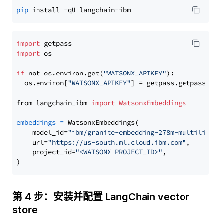
pip
import
import
 os

if
 not os.environ.get(
"WATSONX_APIKEY"
):

  os.environ[
"WATSONX_APIKEY"
] = getpass.getpass(
"E
from langchain_ibm 
import
WatsonxEmbeddings
embeddings
=
 WatsonxEmbeddings(

    model_id=
"ibm/granite-embedding-278m-multilingu
    url=
"https://us-south.ml.cloud.ibm.com"
,

    project_id=
"<WATSONX PROJECT_ID>"
,

第 4 步：安装并配置 LangChain vector
store