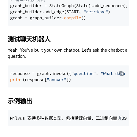
graph_builder = StateGraph(State).add_sequence([retr
graph_builder.add_edge(START, 
"retrieve"
)

graph = graph_builder.
compile
测试聊天机器人
Yeah! You've built your own chatbot. Let's ask the chatbot a
question.
response = graph.invoke({
"question"
: 
"What data typ
print
(response[
"answer"
示例输出