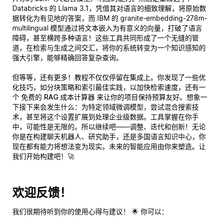
Databricks 的 Llama 3.1，凭借其对语言的细致理解，将原始数
据转化为有见地的答案，而 IBM 的 granite-embedding-278m-
multilingual 模型通过将文本嵌入为有意义的向量，打破了语言
障碍，甚至横跨多种语言！这些工具共同形成了一个无缝的管
道，在检索与生成之间交汇，将你的系统转变为一个知识感知的
强大引擎，能够精确回答复杂查询。
但等等，还有更多！教程不仅仅停留在集成上。你发现了一些优
化技巧，如分块策略和索引最佳实践，以加快检索速度，还有一
个
免费的 RAG 成本计算器
来让你的项目保持预算友好。想象一
下接下来会发生什么：为特定领域微调模型，尝试混合搜索技
术，甚至将这个设置扩展到处理企业级数据。工具掌握在你手
中，可能性是无限的。所以继续吧——调整、迭代和创新！无论
你是在构建聊天机器人、研究助手，还是多国语言知识中心，你
现在都有能力将想法变为现实。未来的智能应用由你来塑造。让
我们开始构建吧！🚀
欢迎反馈！
我们很期待听到你的使用心得与建议！ 🌟 你可以：