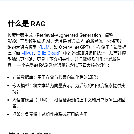
什么是 RAG
检索增强生成（Retrieval-Augmented Generation，简称
RAG）正引领生成式 AI，尤其是对话式 AI 的新潮流。它将预训
练的大语言模型（
LLM
，如 OpenAI 的 GPT）与存储于向量数据
库（如
Milvus
、
Zilliz Cloud
）中的外部知识源相结合，从而让模
型输出更准确、更具上下文相关性，并且能够及时融合最新信
息。 一个完整的 RAG 系统通常包含以下四大核心组件：
向量数据库：用于存储与检索向量化后的知识；
嵌入模型：将文本转为向量表示，为后续的相似度搜索提供支
持；
大语言模型（LLM）：根据检索到的上下文和用户提问生成回
答；
框架：负责将上述组件串联成可用的应用。