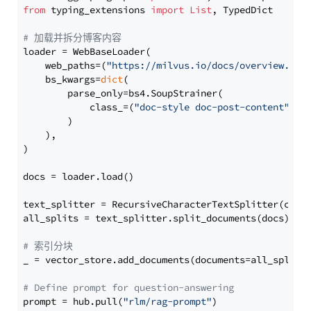
from
 typing_extensions 
import
List
, TypedDict

# 加载并拆分博客内容
loader = WebBaseLoader(

    web_paths=(
"https://milvus.io/docs/overview.md"
,
    bs_kwargs=
dict
(

        parse_only=bs4.SoupStrainer(

            class_=(
"doc-style doc-post-content"
)

        )

    ),

)

docs = loader.load()

text_splitter = RecursiveCharacterTextSplitter(chun
all_splits = text_splitter.split_documents(docs)

# 索引分块
_ = vector_store.add_documents(documents=all_splits)
# Define prompt for question-answering
prompt = hub.pull(
"rlm/rag-prompt"
)
