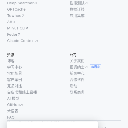
Deep Searcher
性能测试
GPTCache
数据迁移
Towhee
应用集成
Attu
Milvus CLI
Feder
Claude Context
资源
公司
博客
关于我们
学习中心
招贤纳士
热招中
常用场景
新闻中心
客户案例
合作伙伴
竞品对比
活动
白皮书和线上直播
联系商务
AI 模型
GitHub
术语表
FAQ
使用条款
·
个人信息保护政策
·
数据安全政策
LF AI、LF AI & Data、Milvus，以及相关的开源项目名称为 Linux