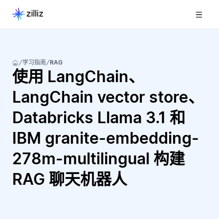
学习指南
RAG
使用 LangChain、
LangChain vector store、
Databricks Llama 3.1 和
IBM granite-embedding-
278m-multilingual 构建
RAG 聊天机器人