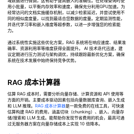
域数据进行微调，这有助于提高嵌入的准确性。在处理查询时使
用小批量，以平衡内存效率和速度，确保充分利用GPU加速。为
经常访问的文档实施缓存机制，以减少检索延迟，并尝试使用不
同的相似度度量，以找到最适合您数据的度量。定期监测性能，
并迭代学习率和嵌入维度等超参数，以进一步增强您的检索能
力。
通过系统性实施这些优化方案，RAG 系统将在响应速度、结果准
确率、资源利用率等维度获得全面提升。 AI 技术迭代迅速，建
议定期进行压力测试与架构调优，持续跟踪最新优化方案，确保
系统在技术发展中始终保持竞争优势。
RAG 成本计算器
估算 RAG 成本时，需要分析向量存储、计算资源和 API 使用等
方面的开销。主要成本驱动因素包括向量数据库查询、嵌入生成
和 LLM 推理。
RAG 成本计算器
是一款免费的在线工具，可快速
估算构建 RAG 的费用，涵盖切块（chunking）、嵌入、向量存
储/搜索和 LLM 生成。能帮助你发现节省费用的机会，最高可通
过无服务器方案在向量存储成本上实现 10 倍降本。