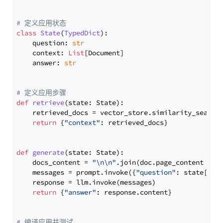
# 定义应用状态
class
State
(
TypedDict
):

    question: 
str
    context: 
List
[Document]

    answer: 
str
# 定义应用步骤
def
retrieve
(
state: State
):

    retrieved_docs = vector_store.similarity_search
return
 {
"context"
: retrieved_docs}

def
generate
(
state: State
):

    docs_content = 
"\n\n"
.join(doc.page_content 
for
    messages = prompt.invoke({
"question"
: state[
"qu
    response = llm.invoke(messages)

return
 {
"answer"
: response.content}

# 编译应用并测试