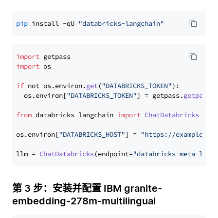
pip
 install -qU 
"databricks-langchain"
import
import
 os

if
 not os.
environ
.
get
(
"DATABRICKS_TOKEN"
):

  os.
environ
[
"DATABRICKS_TOKEN"
] = getpass.
getpass
(
from
 databricks_langchain 
import
ChatDatabricks
os.
environ
[
"DATABRICKS_HOST"
] = 
"https://example.st
llm = 
ChatDatabricks
(endpoint=
"databricks-meta-llam
第 3 步：安装并配置 IBM granite-
embedding-278m-multilingual