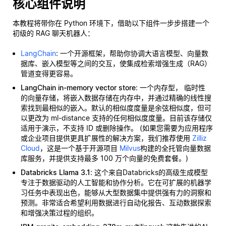
核心组件说明
本教程将带你在 Python 环境下，借助以下组件一步步搭建一个
初级的 RAG 聊天机器人：
LangChain
: 一个开源框架，帮助你协调大语言模型、向量数
据库、嵌入模型等之间的交互，使集成检索增强生成（RAG）
管道变得更容易。
LangChain in-memory vector store
: 一个内存型，
临时性
的向量存储，将嵌入数据存储在内存中，并通过精确的线性搜
索找到最相似的嵌入。默认的相似度度量是余弦相似度，但可
以更改为 ml-distance 支持的任何相似度度量。目前该存储仅
适用于演示，不支持 ID 或删除操作。 (如果您需要为应用程序
或企业项目提供更具扩展性的解决方案，我们推荐使用
Zilliz
Cloud
，这是一个基于开源项目
Milvus
构建的全托管向量数据
库服务，并提供支持最多 100 万个向量的免费套餐。)
Databricks Llama 3.1
: 这个来自Databricks的高级生成模型
专注于数据驱动的人工智能和协作分析。它在可扩展的机器学
习任务中表现出色，能够从大型数据集中提供强有力的洞察和
预测。非常适合希望利用数据进行自动化报告、互动数据探索
和增强决策过程的组织。