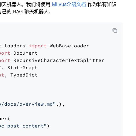
聊天机器人。我们将使用
Milvus介绍文档
作为私有知识
的 RAG 聊天机器人。
t_loaders 
import
port
port
st
, TypedDict

o/docs/overview.md"
,),

er(

oc-post-content"
)
