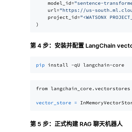
    model_id=
"sentence-transform
    url=
"https://us-south.ml.clo
    project_id=
"<WATSONX PROJECT
第 4 步：安装并配置 LangChain vector
pip
from langchain_core.vectorstores
vector_store
=
第 5 步：正式构建 RAG 聊天机器人