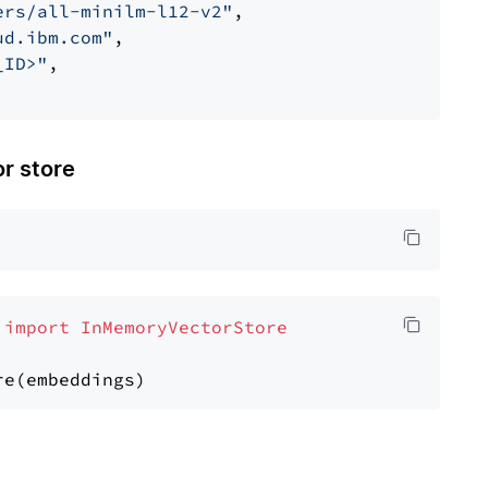
ers/all-minilm-l12-v2"
,

ud.ibm.com"
,

_ID>"
,

 store
 
import
InMemoryVectorStore