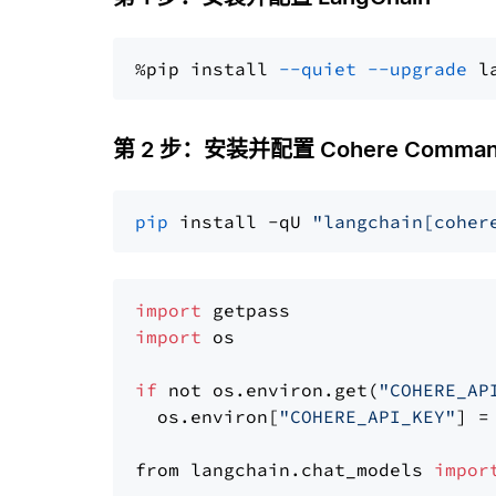
%pip install 
--quiet
--upgrade
 l
第 2 步：安装并配置 Cohere Comman
pip
 install -qU 
"langchain[coher
import
import
 os

if
 not os.environ.get(
"COHERE_AP
  os.environ[
"COHERE_API_KEY"
] =
from langchain.chat_models 
impor