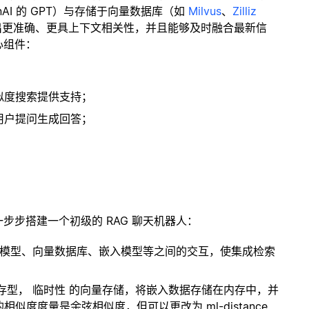
enAI 的 GPT）与存储于向量数据库（如
Milvus
、
Zilliz
出更准确、更具上下文相关性，并且能够及时融合最新信
心组件：
；
似度搜索提供支持；
用户提问生成回答；
一步步搭建一个初级的 RAG 聊天机器人：
言模型、向量数据库、嵌入模型等之间的交互，使集成检索
内存型，
临时性
的向量存储，将嵌入数据存储在内存中，并
度度量是余弦相似度，但可以更改为 ml-distance