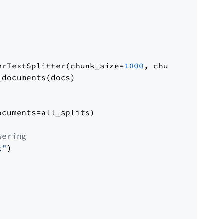
erTextSplitter(chunk_size=
1000
, chunk_overlap
documents(docs)

cuments=all_splits)

wering
t"
)
