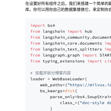
在设置好所有组件之后，我们来搭建一个简单的
库。你可以用你自己的数据集替换它，来定制你自己
import
from
 langchain 
import
from
 langchain_community.documen
from
 langchain_core.documents 
im
from
 langchain_text_splitters 
im
from
 langgraph.graph 
import
from
 typing_extensions 
import
Li
# 加载并拆分博客内容
loader = WebBaseLoader(

    web_paths=(
"https://milvus.i
    bs_kwargs=
dict
(

        parse_only=bs4.SoupStrain
            class_=(
"doc-style d
        )
