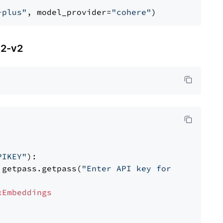
-plus"
, model_provider=
"cohere"
2-v2
PIKEY"
):

 getpass.getpass(
"Enter API key for IBM watso
xEmbeddings