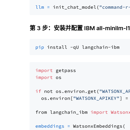
llm
=
 init_chat_model(
"command-r
第 3 步：安装并配置 IBM all-minilm-l1
pip
import
import
 os

if
 not os.environ.get(
"WATSONX_A
  os.environ[
"WATSONX_APIKEY"
] =
from langchain_ibm 
import
Watson
embeddings
=
 WatsonxEmbeddings(
