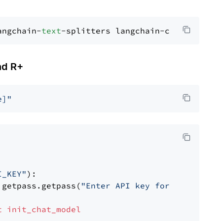
angchain-
text
d R+
e]"
I_KEY"
):

 getpass.getpass(
"Enter API key for Cohere: "
t
init_chat_model