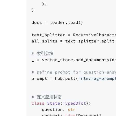
    ),

)

docs = loader.load()

text_splitter = RecursiveCharact
all_splits = text_splitter.split_
# 索引分块
_ = vector_store.add_documents(do
# Define prompt for question-ans
prompt = hub.pull(
"rlm/rag-promp
# 定义应用状态
class
State
(
TypedDict
):

    question: 
str
    context: 
List
[Document]
