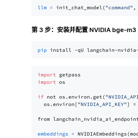
llm
=
 init_chat_model(
"command"
,
第 3 步：安装并配置 NVIDIA bge-m3
pip
import
import
 os

if
 not os.environ.get(
"NVIDIA_AP
  os.environ[
"NVIDIA_API_KEY"
] =
from langchain_nvidia_ai_endpoin
embeddings
=
 NVIDIAEmbeddings(mo