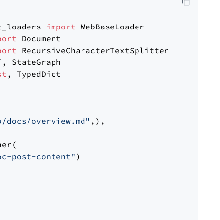
t_loaders 
import
port
port
st
, TypedDict

o/docs/overview.md"
,),

er(

oc-post-content"
)
