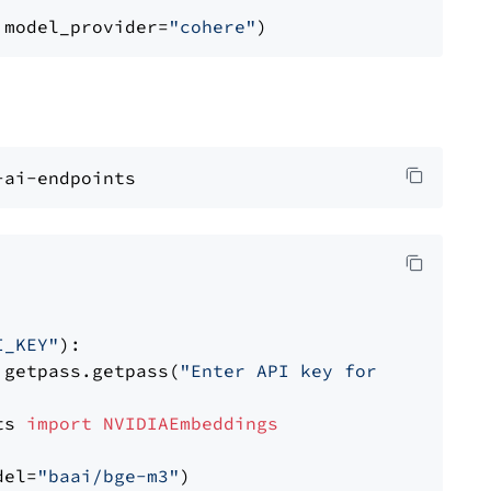
 model_provider=
"cohere"
I_KEY"
):

 getpass.getpass(
"Enter API key for NVIDIA: "
ts 
import
NVIDIAEmbeddings
del=
"baai/bge-m3"