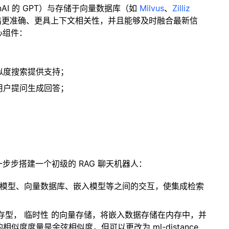
enAI 的 GPT）与存储于向量数据库（如
Milvus
、
Zilliz
出更准确、更具上下文相关性，并且能够及时融合最新信
心组件：
；
似度搜索提供支持；
用户提问生成回答；
一步步搭建一个初级的 RAG 聊天机器人：
言模型、向量数据库、嵌入模型等之间的交互，使集成检索
内存型，
临时性
的向量存储，将嵌入数据存储在内存中，并
度度量是余弦相似度，但可以更改为 ml-distance