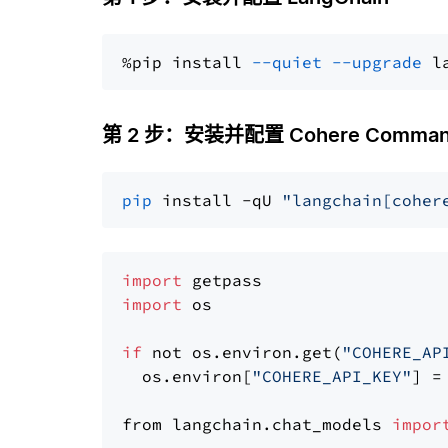
%pip install 
--quiet
--upgrade
 l
第 2 步：安装并配置 Cohere Comma
pip
 install -qU 
"langchain[coher
import
import
 os

if
 not os.environ.get(
"COHERE_AP
  os.environ[
"COHERE_API_KEY"
] =
from langchain.chat_models 
impor