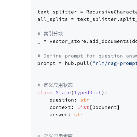
text_splitter = RecursiveCharact
all_splits = text_splitter.split_
# 索引分块
_ = vector_store.add_documents(do
# Define prompt for question-ans
prompt = hub.pull(
"rlm/rag-promp
# 定义应用状态
class
State
(
TypedDict
):

    question: 
str
    context: 
List
[Document]

    answer: 
str
# 定义应用步骤