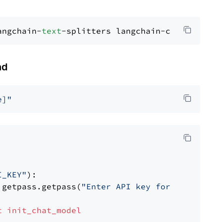
angchain-
text
nd
e]"
I_KEY"
):

 getpass.getpass(
"Enter API key for Cohere: "
t
init_chat_model