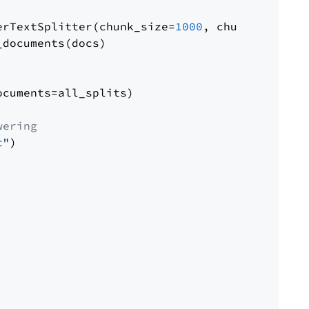
erTextSplitter(chunk_size=
1000
, chunk_overlap
documents(docs)

cuments=all_splits)

wering
t"
)
