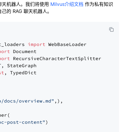
聊天机器人。我们将使用
Milvus介绍文档
作为私有知识
的 RAG 聊天机器人。
t_loaders 
import
port
port
st
, TypedDict

o/docs/overview.md"
,),

er(

oc-post-content"
)
