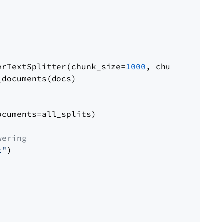
erTextSplitter(chunk_size=
1000
, chunk_overlap
documents(docs)

cuments=all_splits)

wering
t"
)
