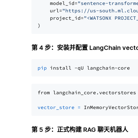
    model_id=
"sentence-transform
    url=
"https://us-south.ml.clo
    project_id=
"<WATSONX PROJECT
第 4 步：安装并配置 LangChain vector
pip
from langchain_core.vectorstores
vector_store
=
第 5 步：正式构建 RAG 聊天机器人