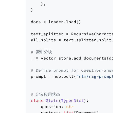
    ),

)

docs = loader.load()

text_splitter = RecursiveCharact
all_splits = text_splitter.split_
# 索引分块
_ = vector_store.add_documents(do
# Define prompt for question-ans
prompt = hub.pull(
"rlm/rag-promp
# 定义应用状态
class
State
(
TypedDict
):

    question: 
str
    context: 
List
[Document]
