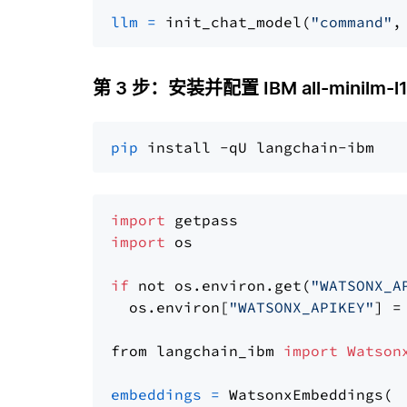
llm
=
 init_chat_model(
"command"
,
第 3 步：安装并配置 IBM all-minilm-l1
pip
import
import
 os

if
 not os.environ.get(
"WATSONX_A
  os.environ[
"WATSONX_APIKEY"
] =
from langchain_ibm 
import
Watson
embeddings
=
 WatsonxEmbeddings(
