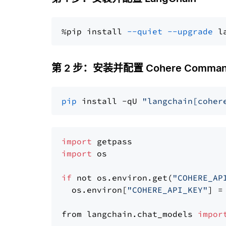
%pip install 
--quiet
--upgrade
 l
第 2 步：安装并配置 Cohere Comma
pip
 install -qU 
"langchain[coher
import
import
 os

if
 not os.environ.get(
"COHERE_AP
  os.environ[
"COHERE_API_KEY"
] =
from langchain.chat_models 
impor