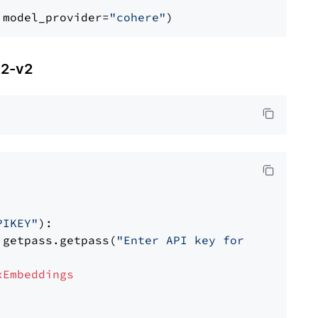
 model_provider=
"cohere"
2-v2
PIKEY"
):

 getpass.getpass(
"Enter API key for IBM watso
xEmbeddings