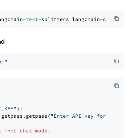
angchain-
text
nd
e]"
I_KEY"
):

 getpass.getpass(
"Enter API key for Cohere: "
t
init_chat_model