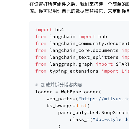
在设置好所有组件之后，我们来搭建一个简单的
库。你可以用你自己的数据集替换它，来定制你自己
import
from
 langchain 
import
from
 langchain_community.documen
from
 langchain_core.documents 
im
from
 langchain_text_splitters 
im
from
 langgraph.graph 
import
from
 typing_extensions 
import
Li
# 加载并拆分博客内容
loader = WebBaseLoader(

    web_paths=(
"https://milvus.i
    bs_kwargs=
dict
(

        parse_only=bs4.SoupStrain
            class_=(
"doc-style d
        )
