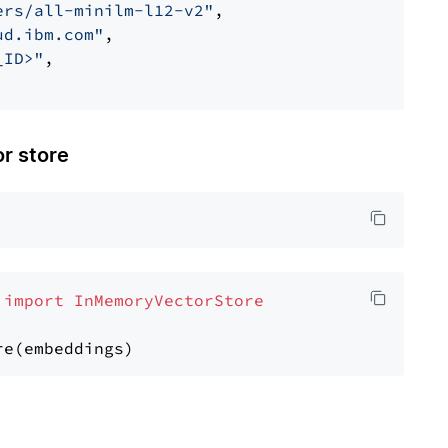
ers/all-minilm-l12-v2"
,

ud.ibm.com"
,

_ID>"
,

 store
 
import
InMemoryVectorStore