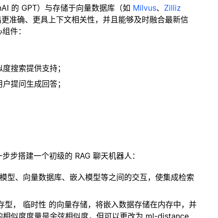
enAI 的 GPT）与存储于向量数据库（如
Milvus
、
Zilliz
出更准确、更具上下文相关性，并且能够及时融合最新信
心组件：
；
似度搜索提供支持；
用户提问生成回答；
一步步搭建一个初级的 RAG 聊天机器人：
言模型、向量数据库、嵌入模型等之间的交互，使集成检索
内存型，
临时性
的向量存储，将嵌入数据存储在内存中，并
度度量是余弦相似度，但可以更改为 ml-distance