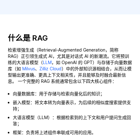
什么是 RAG
检索增强生成（Retrieval-Augmented Generation，简称
RAG）正引领生成式 AI，尤其是对话式 AI 的新潮流。它将预训
练的大语言模型（
LLM
，如 OpenAI 的 GPT）与存储于向量数据
库（如
Milvus
、
Zilliz Cloud
）中的外部知识源相结合，从而让模
型输出更准确、更具上下文相关性，并且能够及时融合最新信
息。 一个完整的 RAG 系统通常包含以下四大核心组件：
向量数据库：用于存储与检索向量化后的知识；
嵌入模型：将文本转为向量表示，为后续的相似度搜索提供支
持；
大语言模型（LLM）：根据检索到的上下文和用户提问生成回
答；
框架：负责将上述组件串联成可用的应用。