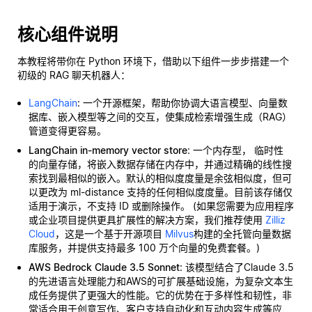
核心组件说明
本教程将带你在 Python 环境下，借助以下组件一步步搭建一个
初级的 RAG 聊天机器人：
LangChain
: 一个开源框架，帮助你协调大语言模型、向量数
据库、嵌入模型等之间的交互，使集成检索增强生成（RAG）
管道变得更容易。
LangChain in-memory vector store
: 一个内存型，
临时性
的向量存储，将嵌入数据存储在内存中，并通过精确的线性搜
索找到最相似的嵌入。默认的相似度度量是余弦相似度，但可
以更改为 ml-distance 支持的任何相似度度量。目前该存储仅
适用于演示，不支持 ID 或删除操作。 (如果您需要为应用程序
或企业项目提供更具扩展性的解决方案，我们推荐使用
Zilliz
Cloud
，这是一个基于开源项目
Milvus
构建的全托管向量数据
库服务，并提供支持最多 100 万个向量的免费套餐。)
AWS Bedrock Claude 3.5 Sonnet
: 该模型结合了Claude 3.5
的先进语言处理能力和AWS的可扩展基础设施，为复杂文本生
成任务提供了更强大的性能。它的优势在于多样性和韧性，非
常适合用于创意写作、客户支持自动化和互动内容生成等应