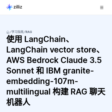
学习指南
RAG
使用 LangChain、
LangChain vector store、
AWS Bedrock Claude 3.5
Sonnet 和 IBM granite-
embedding-107m-
multilingual 构建 RAG 聊天
机器人