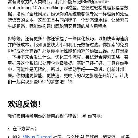
富有洞察力的人类响应。我们不能忘记IBM的granite-
embedding-107m-multilingual模型，它通过轻松处理多语言数
据，增添了全球风采，确保你的系统能够像专家一样理解和处理
跨语言的文本。这些工具共同创建了一个动态流水线，让检索与
生成相遇，赋能你构建出既聪明又直观的AI应用程序。
但等等，还有更多！你还掌握了一些优化技巧，以加快查询速度
并降低成本，比如调整块大小和利用元数据过滤。你探索的免费
RAG成本计算器？那是你平衡性能和预算的秘密武器。现在想象
一下接下来会发生什么：优化工作流程，尝试混合搜索策略，甚
至扩展这个系统以处理企业级数据。基础已经打好，工具在你手
中，可能性是无限的。所以，继续动手吧——改进、创新并部
署。你构建更智能、更快速、更响应的AI之旅现在开始了。让我
们一起实现那些RAG的梦想吧！🚀
欢迎反馈！
我们很期待听到你的使用心得与建议！ 🌟 你可以：
在下方留言；
加入
Milvus Discord
社区，与全球 AI 爱好者一起交流。 如果