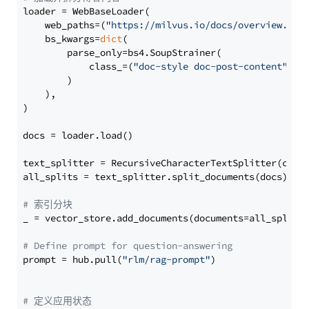
loader = WebBaseLoader(

    web_paths=(
"https://milvus.io/docs/overview.md"
,
    bs_kwargs=
dict
(

        parse_only=bs4.SoupStrainer(

            class_=(
"doc-style doc-post-content"
)

        )

    ),

)

docs = loader.load()

text_splitter = RecursiveCharacterTextSplitter(chun
all_splits = text_splitter.split_documents(docs)

# 索引分块
_ = vector_store.add_documents(documents=all_splits)
# Define prompt for question-answering
prompt = hub.pull(
"rlm/rag-prompt"
)

# 定义应用状态