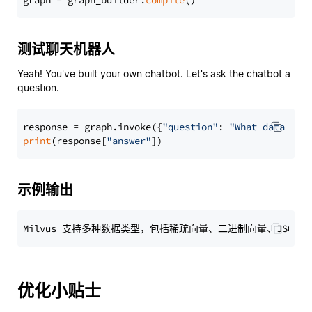
graph = graph_builder.
compile
测试聊天机器人
Yeah! You've built your own chatbot. Let's ask the chatbot a
question.
response = graph.invoke({
"question"
: 
"What data typ
print
(response[
"answer"
示例输出
优化小贴士