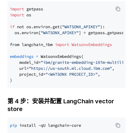
import
import
 os

if
 not os.environ.get(
"WATSONX_APIKEY"
):

  os.environ[
"WATSONX_APIKEY"
] = getpass.getpass(
"E
from langchain_ibm 
import
WatsonxEmbeddings
embeddings
=
 WatsonxEmbeddings(

    model_id=
"ibm/granite-embedding-107m-multilingu
    url=
"https://us-south.ml.cloud.ibm.com"
,

    project_id=
"<WATSONX PROJECT_ID>"
,

第 4 步：安装并配置 LangChain vector
store
pip