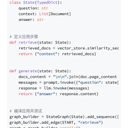
class
State
(
TypedDict
):

    question: 
str
    context: 
List
[Document]

    answer: 
str
# 定义应用步骤
def
retrieve
(
state: State
):

    retrieved_docs = vector_store.similarity_search
return
 {
"context"
: retrieved_docs}

def
generate
(
state: State
):

    docs_content = 
"\n\n"
.join(doc.page_content 
for
    messages = prompt.invoke({
"question"
: state[
"qu
    response = llm.invoke(messages)

return
 {
"answer"
: response.content}

# 编译应用并测试
graph_builder = StateGraph(State).add_sequence([retr
graph_builder.add_edge(START, 
"retrieve"
)
