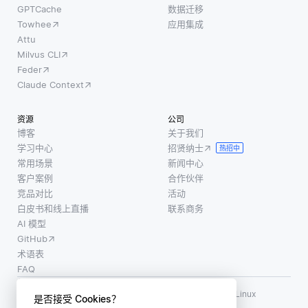
GPTCache
数据迁移
Towhee
应用集成
Attu
Milvus CLI
Feder
Claude Context
资源
公司
博客
关于我们
学习中心
招贤纳士
热招中
常用场景
新闻中心
客户案例
合作伙伴
竞品对比
活动
白皮书和线上直播
联系商务
AI 模型
GitHub
术语表
FAQ
使用条款
·
个人信息保护政策
·
数据安全政策
LF AI、LF AI & Data、Milvus，以及相关的开源项目名称为 Linux
是否接受 Cookies？
Foundation 所有商标