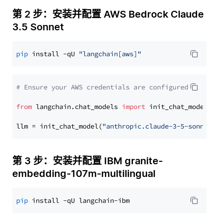
第 2 步：安装并配置 AWS Bedrock Claude
3.5 Sonnet
pip
 install -qU 
"langchain[aws]"
# Ensure your AWS credentials are configured
from
 langchain.chat_models 
import
 init_chat_model

llm = init_chat_model(
"anthropic.claude-3-5-sonnet-
第 3 步：安装并配置 IBM granite-
embedding-107m-multilingual
pip