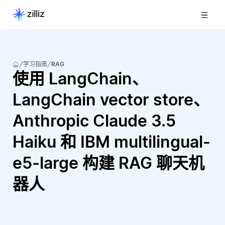
学习指南
RAG
使用 LangChain、
LangChain vector store、
Anthropic Claude 3.5
Haiku 和 IBM multilingual-
e5-large 构建 RAG 聊天机
器人