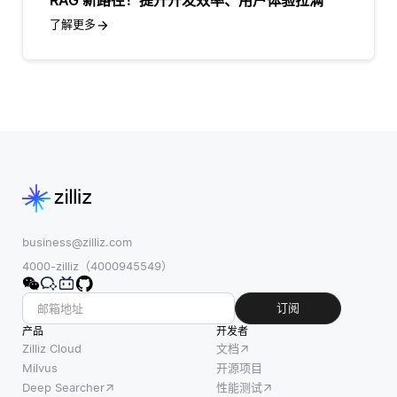
RAG 新路径！提升开发效率、用户体验拉满
了解更多
business@zilliz.com
4000-zilliz（4000945549）
订阅
产品
开发者
Zilliz Cloud
文档
Milvus
开源项目
Deep Searcher
性能测试