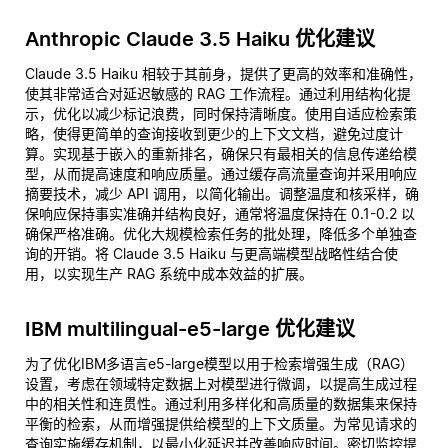
Anthropic Claude 3.5 Haiku 优化建议
Claude 3.5 Haiku 相较于其前身，提供了更高的效率和准确性，
使其非常适合对延迟敏感的 RAG 工作流程。通过利用结构化提
示，优化以减少标记浪费，同时保持清晰度。使用自适应检索策
略，使得更简单的查询接收到更少的上下文文档，避免过度计
算。实现基于嵌入的重新排名，确保只有最相关的信息传递给模
型，从而提高速度和响应质量。通过缓存高流量查询并采用响应
摘要技术，减少 API 调用，以简化输出。调整温度和核采样，确
保响应保持事实准确并结构良好，通常将温度保持在 0.1-0.2 以
确保严格准确。优化大规模检索任务的批处理，降低多个单独查
询的开销。将 Claude 3.5 Haiku 与更高端模型战略性结合使
用，以实现生产 RAG 系统中成本效益的扩展。
IBM multilingual-e5-large 优化建议
为了优化IBM多语言e5-large模型以用于检索增强生成（RAG）
设置，考虑在领域特定数据上对模型进行微调，以提高生成过程
中的相关性和连贯性。通过利用多样化和高质量的数据集来保持
平衡的检索，从而增强提供给模型的上下文质量。为常见请求的
查询实施缓存机制，以最小化延迟并改善响应时间。密切监控提