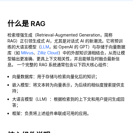
什么是 RAG
检索增强生成（Retrieval-Augmented Generation，简称
RAG）正引领生成式 AI，尤其是对话式 AI 的新潮流。它将预训
练的大语言模型（
LLM
，如 OpenAI 的 GPT）与存储于向量数据
库（如
Milvus
、
Zilliz Cloud
）中的外部知识源相结合，从而让模
型输出更准确、更具上下文相关性，并且能够及时融合最新信
息。 一个完整的 RAG 系统通常包含以下四大核心组件：
向量数据库：用于存储与检索向量化后的知识；
嵌入模型：将文本转为向量表示，为后续的相似度搜索提供支
持；
大语言模型（LLM）：根据检索到的上下文和用户提问生成回
答；
框架：负责将上述组件串联成可用的应用。