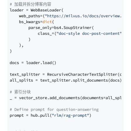
# 加载并拆分博客内容
loader = WebBaseLoader(

    web_paths=(
"https://milvus.io/docs/overview.md"
,
    bs_kwargs=
dict
(

        parse_only=bs4.SoupStrainer(

            class_=(
"doc-style doc-post-content"
)

        )

    ),

)

docs = loader.load()

text_splitter = RecursiveCharacterTextSplitter(chun
all_splits = text_splitter.split_documents(docs)

# 索引分块
_ = vector_store.add_documents(documents=all_splits)
# Define prompt for question-answering
prompt = hub.pull(
"rlm/rag-prompt"
)
