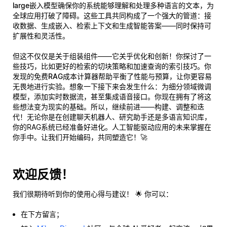
large嵌入模型
确保你的系统能够理解和处理多种语言的文本，为
全球应用打破了障碍。这些工具共同构成了一个强大的管道：接
收数据、生成嵌入、检索上下文和生成智能答案——同时保持可
扩展性和灵活性。
但这不仅仅是关于组装组件——它关乎优化和创新！你探讨了一
些技巧，比如更好的检索的切块策略和加速查询的索引技巧。你
发现的免费
RAG成本计算器
帮助平衡了性能与预算，让你更容易
无畏地进行实验。想象一下接下来会发生什么：为细分领域微调
模型，添加实时数据流，甚至集成语音接口。你现在拥有了将这
些想法变为现实的基础。所以，继续前进——构建、调整和迭
代！无论你是在创建聊天机器人、研究助手还是多语言知识库，
你的RAG系统已经准备好进化。人工智能驱动应用的未来掌握在
你手中。让我们开始编码，共同塑造它！🚀
欢迎反馈！
我们很期待听到你的使用心得与建议！ 🌟 你可以：
在下方留言；