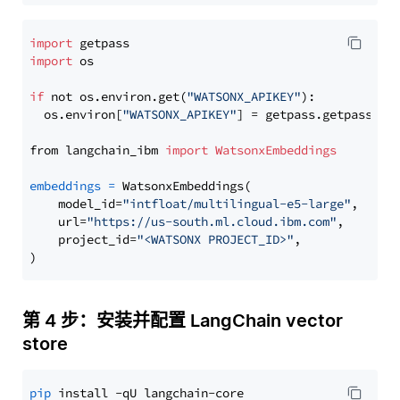
import
import
 os

if
 not os.environ.get(
"WATSONX_APIKEY"
):

  os.environ[
"WATSONX_APIKEY"
] = getpass.getpass(
"E
from langchain_ibm 
import
WatsonxEmbeddings
embeddings
=
 WatsonxEmbeddings(

    model_id=
"intfloat/multilingual-e5-large"
,

    url=
"https://us-south.ml.cloud.ibm.com"
,

    project_id=
"<WATSONX PROJECT_ID>"
,

第 4 步：安装并配置 LangChain vector
store
pip