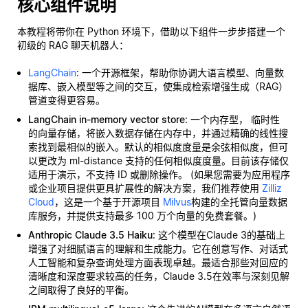
核心组件说明
本教程将带你在 Python 环境下，借助以下组件一步步搭建一个
初级的 RAG 聊天机器人：
LangChain
: 一个开源框架，帮助你协调大语言模型、向量数
据库、嵌入模型等之间的交互，使集成检索增强生成（RAG）
管道变得更容易。
LangChain in-memory vector store
: 一个内存型，
临时性
的向量存储，将嵌入数据存储在内存中，并通过精确的线性搜
索找到最相似的嵌入。默认的相似度度量是余弦相似度，但可
以更改为 ml-distance 支持的任何相似度度量。目前该存储仅
适用于演示，不支持 ID 或删除操作。 (如果您需要为应用程序
或企业项目提供更具扩展性的解决方案，我们推荐使用
Zilliz
Cloud
，这是一个基于开源项目
Milvus
构建的全托管向量数据
库服务，并提供支持最多 100 万个向量的免费套餐。)
Anthropic Claude 3.5 Haiku
: 这个模型在Claude 3的基础上
增强了对细腻语言的理解和生成能力。它在创意写作、对话式
人工智能和复杂查询处理方面表现卓越。最适合那些对回应的
清晰度和深度要求较高的任务，Claude 3.5在效率与深刻见解
之间取得了良好的平衡。