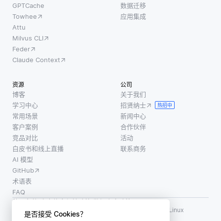
GPTCache
数据迁移
Towhee
应用集成
Attu
Milvus CLI
Feder
Claude Context
资源
公司
博客
关于我们
学习中心
招贤纳士
热招中
常用场景
新闻中心
客户案例
合作伙伴
竞品对比
活动
白皮书和线上直播
联系商务
AI 模型
GitHub
术语表
FAQ
使用条款
·
个人信息保护政策
·
数据安全政策
LF AI、LF AI & Data、Milvus，以及相关的开源项目名称为 Linux
是否接受 Cookies？
Foundation 所有商标