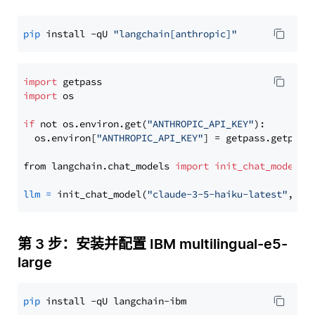
pip
 install -qU 
"langchain[anthropic]"
import
import
 os

if
 not os.environ.get(
"ANTHROPIC_API_KEY"
):

  os.environ[
"ANTHROPIC_API_KEY"
] = getpass.getpass
from langchain.chat_models 
import
init_chat_model
llm
=
 init_chat_model(
"claude-3-5-haiku-latest"
, mo
第 3 步：安装并配置 IBM multilingual-e5-
large
pip