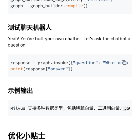
graph = graph_builder.
compile
测试聊天机器人
Yeah! You've built your own chatbot. Let's ask the chatbot a
question.
response = graph.invoke({
"question"
: 
"What data typ
print
(response[
"answer"
示例输出
优化小贴士