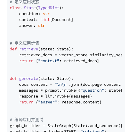
# 定义应用状态
class
State
(
TypedDict
):

    question: 
str
    context: 
List
[Document]

    answer: 
str
# 定义应用步骤
def
retrieve
(
state: State
):

    retrieved_docs = vector_store.similarity_search
return
 {
"context"
: retrieved_docs}

def
generate
(
state: State
):

    docs_content = 
"\n\n"
.join(doc.page_content 
for
    messages = prompt.invoke({
"question"
: state[
"qu
    response = llm.invoke(messages)

return
 {
"answer"
: response.content}

# 编译应用并测试
graph_builder = StateGraph(State).add_sequence([retr
graph_builder.add_edge(START, 
"retrieve"
)
