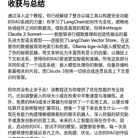
收获与总结
通过深入这个教程，你已经解锁了整合尖端工具以构建完全功能
的RAG系统的力量！你学习了
LangChain
如何作为支柱，顺畅地
协调组件之间的数据流。借助其直观的框架，你将
Anthropic
Claude 3 Sonnet
——一款能够进行细致推理和创造性输出的最
先进大型语言模型——连接到了
LangChain Vector Store
，在这
里你的数据被高效地索引和检索。
Ollama bge-m3嵌入模型
成为
了你的秘密武器，将文本转化为丰富而有意义的向量，以捕捉上
下文和关系，使得你的RAG管道更加智能和准确。所有这些部分
共同形成了一个动态系统：嵌入模型处理你的数据，向量存储检
索最相关的片段，而Claude 3则将一切综合成连贯且具上下文意
识的答案。
但你并没有止步于此！该教程还为你提供了优化性能的专业技
巧，比如调整嵌入的块大小或在检索中平衡速度与准确性。此
外，免费的
RAG成本计算器
为你提供了一个实用工具，以便合理
估算开支和明智地扩展项目。想象一下接下来会发生什么——你
现在有能力构建理解细微差别的聊天机器人、深入挖掘的研究助
手或激发创新的创意工具。未来的人工智能应用在你手中。因
此，启动你的IDE，尝试不同的模型，调整那些参数。每一次迭
代都将使你更接近非凡之作。去构建、优化，让你的RAG创作给