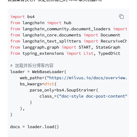
import
from
 langchain 
import
from
 langchain_community.document_loaders 
import
from
 langchain_core.documents 
import
from
 langchain_text_splitters 
import
from
 langgraph.graph 
import
from
 typing_extensions 
import
List
, TypedDict

# 加载并拆分博客内容
loader = WebBaseLoader(

    web_paths=(
"https://milvus.io/docs/overview.md"
,
    bs_kwargs=
dict
(

        parse_only=bs4.SoupStrainer(

            class_=(
"doc-style doc-post-content"
)

        )

    ),

)

docs = loader.load()
