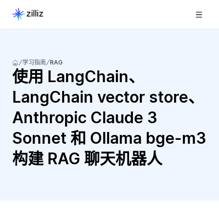
学习指南
RAG
使用 LangChain、
LangChain vector store、
Anthropic Claude 3
Sonnet 和 Ollama bge-m3
构建 RAG 聊天机器人