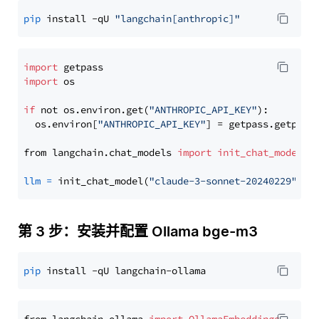
pip
 install -qU 
"langchain[anthropic]"
import
import
 os

if
 not os.environ.get(
"ANTHROPIC_API_KEY"
):

  os.environ[
"ANTHROPIC_API_KEY"
] = getpass.getpass
from langchain.chat_models 
import
init_chat_model
llm
=
 init_chat_model(
"claude-3-sonnet-20240229"
, m
第 3 步：安装并配置 Ollama bge-m3
pip