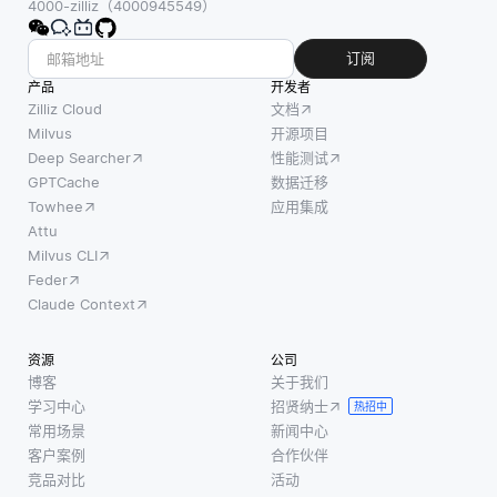
4000-zilliz（4000945549）
订阅
产品
开发者
Zilliz Cloud
文档
Milvus
开源项目
Deep Searcher
性能测试
GPTCache
数据迁移
Towhee
应用集成
Attu
Milvus CLI
Feder
Claude Context
资源
公司
博客
关于我们
学习中心
招贤纳士
热招中
常用场景
新闻中心
客户案例
合作伙伴
竞品对比
活动