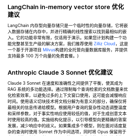
LangChain in-memory vector store 优化
建议
LangChain 内存型向量存储只是一个临时性的向量存储，它将嵌
入数据存储在内存中，并进行精确的线性搜索以找到最相似的嵌
入。它的功能非常有限，仅适用于演示。如果您计划构建一个功
能完整甚至生产级的解决方案，我们推荐使用
Zilliz Cloud
，这是
一个基于开源项目
Milvus
构建的全托管向量数据库服务，并提供
支持最多 100 万个向量的免费套餐。)
Anthropic Claude 3 Sonnet 优化建议
Claude 3 Sonnet 在速度和准确性之间提供了平衡，使其成为
RAG 系统的多功能选择。通过限制每个查询检索的文档数量来优
化检索效率，以避免过多的上下文窗口使用，这可能会减慢响应
时间。使用语义切块技术将文档分解为有意义的部分，确保仅将
最相关的信息传递给模型。根据用户查询的复杂性动态调整温度
和采样参数，对于事实性响应使用较低的值，对于生成创意文本
时使用较高的值。实施结构化提示，以引导模型向更精确的答案
发展，减少响应中的歧义。如果集成多个模型，则在面对适度复
杂的查询时使用 Sonnet 作为中间选项，同时将 Opus 保留用于