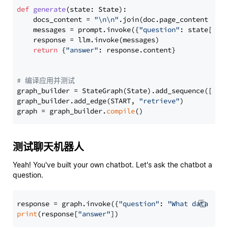
def
generate
(
state: State
):

    docs_content = 
"\n\n"
.join(doc.page_content 
for
    messages = prompt.invoke({
"question"
: state[
"qu
    response = llm.invoke(messages)

return
 {
"answer"
: response.content}

# 编译应用并测试
graph_builder = StateGraph(State).add_sequence([retr
graph_builder.add_edge(START, 
"retrieve"
)

graph = graph_builder.
compile
测试聊天机器人
Yeah! You've built your own chatbot. Let's ask the chatbot a
question.
response = graph.invoke({
"question"
: 
"What data typ
print
(response[
"answer"