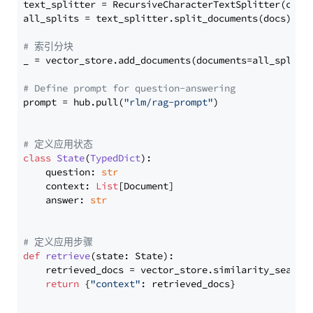
text_splitter = RecursiveCharacterTextSplitter(chun
all_splits = text_splitter.split_documents(docs)

# 索引分块
_ = vector_store.add_documents(documents=all_splits)
# Define prompt for question-answering
prompt = hub.pull(
"rlm/rag-prompt"
)

# 定义应用状态
class
State
(
TypedDict
):

    question: 
str
    context: 
List
[Document]

    answer: 
str
# 定义应用步骤
def
retrieve
(
state: State
):

    retrieved_docs = vector_store.similarity_search
return
 {
"context"
: retrieved_docs}
