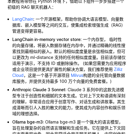
本教程将带你在 Python 环境下，借助以下组件一步步搭建一个
初级的 RAG 聊天机器人：
LangChain
: 一个开源框架，帮助你协调大语言模型、向量数
据库、嵌入模型等之间的交互，使集成检索增强生成（RAG）
管道变得更容易。
LangChain in-memory vector store
: 一个内存型，
临时性
的向量存储，将嵌入数据存储在内存中，并通过精确的线性搜
索找到最相似的嵌入。默认的相似度度量是余弦相似度，但可
以更改为 ml-distance 支持的任何相似度度量。目前该存储仅
适用于演示，不支持 ID 或删除操作。 (如果您需要为应用程序
或企业项目提供更具扩展性的解决方案，我们推荐使用
Zilliz
Cloud
，这是一个基于开源项目
Milvus
构建的全托管向量数据
库服务，并提供支持最多 100 万个向量的免费套餐。)
Anthropic Claude 3 Sonnet
: Claude 3 系列中的这款先进模
型专注于创造性和细腻的文本生成。它对上下文和语调有深刻
的理解，非常适合应用于创意写作、对话生成和讲故事。其生
成清晰而引人入胜的散文的能力，使其成为内容创作和娱乐领
域的理想选择。
Ollama bge-m3
: Ollama bge-m3 是一个强大的语言模型，
旨在处理复杂的自然语言理解和生成任务。它在提供上下文回
应方面表现出色，因此非常适合用于聊天机器人、内容创作和