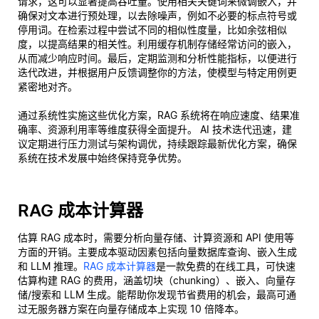
请求，这可以显著提高吞吐量。使用相关关键词来微调嵌入，并
确保对文本进行预处理，以去除噪声，例如不必要的标点符号或
停用词。在检索过程中尝试不同的相似性度量，比如余弦相似
度，以提高结果的相关性。利用缓存机制存储经常访问的嵌入，
从而减少响应时间。最后，定期监测和分析性能指标，以便进行
迭代改进，并根据用户反馈调整你的方法，使模型与特定用例更
紧密地对齐。
通过系统性实施这些优化方案，RAG 系统将在响应速度、结果准
确率、资源利用率等维度获得全面提升。 AI 技术迭代迅速，建
议定期进行压力测试与架构调优，持续跟踪最新优化方案，确保
系统在技术发展中始终保持竞争优势。
RAG 成本计算器
估算 RAG 成本时，需要分析向量存储、计算资源和 API 使用等
方面的开销。主要成本驱动因素包括向量数据库查询、嵌入生成
和 LLM 推理。
RAG 成本计算器
是一款免费的在线工具，可快速
估算构建 RAG 的费用，涵盖切块（chunking）、嵌入、向量存
储/搜索和 LLM 生成。能帮助你发现节省费用的机会，最高可通
过无服务器方案在向量存储成本上实现 10 倍降本。