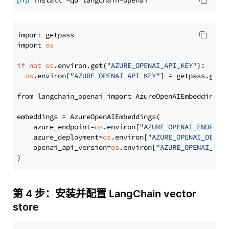
pip
import getpass

import 
os
if
not
os
.environ.get(
"AZURE_OPENAI_API_KEY"
):

os
.environ[
"AZURE_OPENAI_API_KEY"
] = getpass.getp
from langchain_openai import AzureOpenAIEmbeddings

embeddings = AzureOpenAIEmbeddings(

    azure_endpoint=
os
.environ[
"AZURE_OPENAI_ENDPOIN
    azure_deployment=
os
.environ[
"AZURE_OPENAI_DEPLO
    openai_api_version=
os
.environ[
"AZURE_OPENAI_API
第 4 步：安装并配置 LangChain vector
store