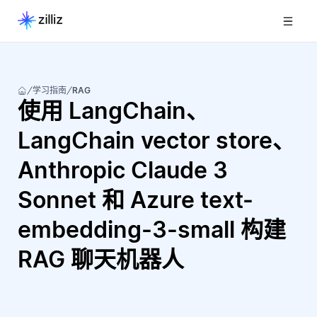
学习指南
RAG
使用 LangChain、
LangChain vector store、
Anthropic Claude 3
Sonnet 和 Azure text-
embedding-3-small 构建
RAG 聊天机器人