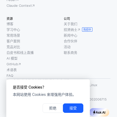
Claude Context
资源
公司
博客
关于我们
学习中心
招贤纳士
热招中
常用场景
新闻中心
客户案例
合作伙伴
竞品对比
活动
白皮书和线上直播
联系商务
AI 模型
GitHub
术语表
FAQ
使用条款
·
个人信息保护政策
·
数据安全政策
LF AI、LF AI & Data、Milvus，以及相关的开源项目名称为 Linux
是否接受 Cookies？
Foundation 所有商标
本网站使用 Cookies 来增强用户体验。
版权所有 ©2026 上海赜睿信息科技有限公司保留所有权利
ICP 备案:
沪ICP备2023014543号-1
沪公网安备31011002006715
拒绝
接受
Ask AI