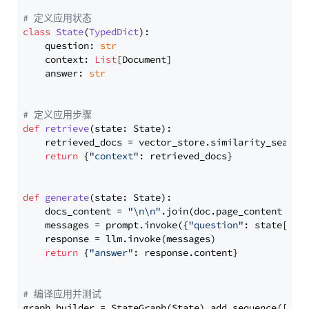
# 定义应用状态
class
State
(
TypedDict
):

    question: 
str
    context: 
List
[Document]

    answer: 
str
# 定义应用步骤
def
retrieve
(
state: State
):

    retrieved_docs = vector_store.similarity_search
return
 {
"context"
: retrieved_docs}

def
generate
(
state: State
):

    docs_content = 
"\n\n"
.join(doc.page_content 
for
    messages = prompt.invoke({
"question"
: state[
"qu
    response = llm.invoke(messages)

return
 {
"answer"
: response.content}

# 编译应用并测试
graph_builder = StateGraph(State).add_sequence([retr