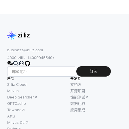
business@zilliz.com
4000-zilliz（4000945549）
订阅
产品
开发者
Zilliz Cloud
文档
Milvus
开源项目
Deep Searcher
性能测试
GPTCache
数据迁移
Towhee
应用集成
Attu
Milvus CLI
Feder