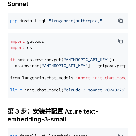
Sonnet
pip
 install -qU 
"langchain[anthropic]"
import
import
 os

if
 not os.environ.get(
"ANTHROPIC_API_KEY"
):

  os.environ[
"ANTHROPIC_API_KEY"
] = getpass.getpass
from langchain.chat_models 
import
init_chat_model
llm
=
 init_chat_model(
"claude-3-sonnet-20240229"
, m
第 3 步：安装并配置 Azure text-
embedding-3-small