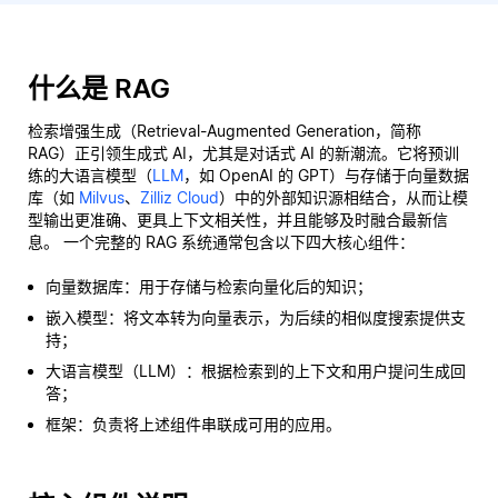
什么是 RAG
检索增强生成（Retrieval-Augmented Generation，简称
RAG）正引领生成式 AI，尤其是对话式 AI 的新潮流。它将预训
练的大语言模型（
LLM
，如 OpenAI 的 GPT）与存储于向量数据
库（如
Milvus
、
Zilliz Cloud
）中的外部知识源相结合，从而让模
型输出更准确、更具上下文相关性，并且能够及时融合最新信
息。 一个完整的 RAG 系统通常包含以下四大核心组件：
向量数据库：用于存储与检索向量化后的知识；
嵌入模型：将文本转为向量表示，为后续的相似度搜索提供支
持；
大语言模型（LLM）：根据检索到的上下文和用户提问生成回
答；
框架：负责将上述组件串联成可用的应用。