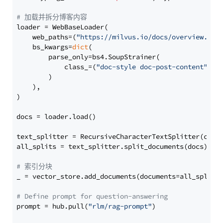
# 加载并拆分博客内容
loader = WebBaseLoader(

    web_paths=(
"https://milvus.io/docs/overview.md"
,
    bs_kwargs=
dict
(

        parse_only=bs4.SoupStrainer(

            class_=(
"doc-style doc-post-content"
)

        )

    ),

)

docs = loader.load()

text_splitter = RecursiveCharacterTextSplitter(chun
all_splits = text_splitter.split_documents(docs)

# 索引分块
_ = vector_store.add_documents(documents=all_splits)
# Define prompt for question-answering
prompt = hub.pull(
"rlm/rag-prompt"
)
