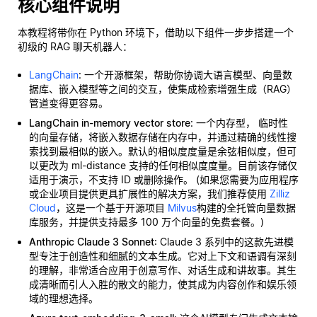
核心组件说明
本教程将带你在 Python 环境下，借助以下组件一步步搭建一个
初级的 RAG 聊天机器人：
LangChain
: 一个开源框架，帮助你协调大语言模型、向量数
据库、嵌入模型等之间的交互，使集成检索增强生成（RAG）
管道变得更容易。
LangChain in-memory vector store
: 一个内存型，
临时性
的向量存储，将嵌入数据存储在内存中，并通过精确的线性搜
索找到最相似的嵌入。默认的相似度度量是余弦相似度，但可
以更改为 ml-distance 支持的任何相似度度量。目前该存储仅
适用于演示，不支持 ID 或删除操作。 (如果您需要为应用程序
或企业项目提供更具扩展性的解决方案，我们推荐使用
Zilliz
Cloud
，这是一个基于开源项目
Milvus
构建的全托管向量数据
库服务，并提供支持最多 100 万个向量的免费套餐。)
Anthropic Claude 3 Sonnet
: Claude 3 系列中的这款先进模
型专注于创造性和细腻的文本生成。它对上下文和语调有深刻
的理解，非常适合应用于创意写作、对话生成和讲故事。其生
成清晰而引人入胜的散文的能力，使其成为内容创作和娱乐领
域的理想选择。