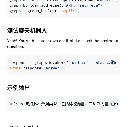
graph_builder.add_edge(START, 
"retrieve"
)

graph = graph_builder.
compile
测试聊天机器人
Yeah! You've built your own chatbot. Let's ask the chatbot a
question.
response = graph.invoke({
"question"
: 
"What data typ
print
(response[
"answer"
示例输出