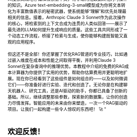
的知识。Azure text-embedding-3-small模型成为你将文本转
化为丰富数值表示的秘密武器，使系统能够“理解”和优先处理最
相关的信息。接着，Anthropic Claude 3 Sonnet作为此次操作
的核心，将检索到的上下文合成为连贯的人类似回答——展示了
最先进的LLM如何提升生成响应的质量。这些工具共同形成了一
个动态工作流程，桥接了检索与生成，使你能够构建既智能又直
观的应用程序。
但这还不是全部！你还掌握了优化RAG管道的专业技巧，比如通
过嵌入维度在成本和性能之间取得平衡，并利用Claude 3
Sonnet在复杂查询中的推理优势。本教程中介绍的免费的RAG成
本计算器为你提供了实用的优势，帮助你估算费用并更聪明地扩
展。现在你已经看到了这些组件是如何组合的——以及如何微调
它们——你准备好进行实验、迭代和创造了。无论你是在构建聊
天机器人、研究工具，还是AI驱动的助手，你都已具备了创新的
基础。所以，继续调整那些参数，探索新的数据集，让你的创造
力尽情发挥。智能应用的未来由你来塑造，一次一个RAG驱动的
项目。让我们一起构建一些令人惊叹的东西吧！ 🚀 "
欢迎反馈！