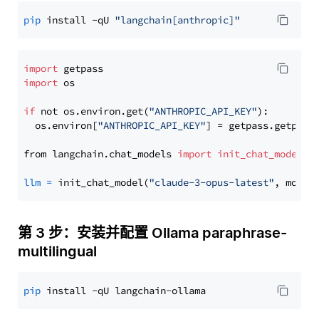
pip
 install -qU 
"langchain[anthropic]"
import
import
 os

if
 not os.environ.get(
"ANTHROPIC_API_KEY"
):

  os.environ[
"ANTHROPIC_API_KEY"
] = getpass.getpass
from langchain.chat_models 
import
init_chat_model
llm
=
 init_chat_model(
"claude-3-opus-latest"
, model
第 3 步：安装并配置 Ollama paraphrase-
multilingual
pip