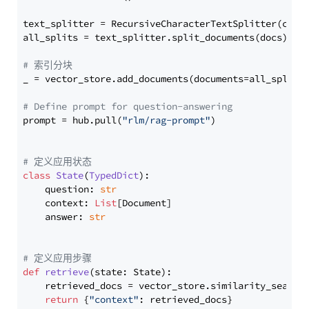
text_splitter = RecursiveCharacterTextSplitter(chun
all_splits = text_splitter.split_documents(docs)

# 索引分块
_ = vector_store.add_documents(documents=all_splits)
# Define prompt for question-answering
prompt = hub.pull(
"rlm/rag-prompt"
)

# 定义应用状态
class
State
(
TypedDict
):

    question: 
str
    context: 
List
[Document]

    answer: 
str
# 定义应用步骤
def
retrieve
(
state: State
):

    retrieved_docs = vector_store.similarity_search
return
 {
"context"
: retrieved_docs}
