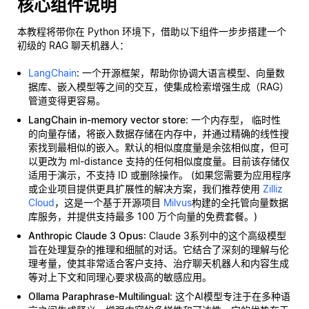
核心组件说明
本教程将带你在 Python 环境下，借助以下组件一步步搭建一个
初级的 RAG 聊天机器人：
LangChain
: 一个开源框架，帮助你协调大语言模型、向量数
据库、嵌入模型等之间的交互，使集成检索增强生成（RAG）
管道变得更容易。
LangChain in-memory vector store
: 一个内存型，
临时性
的向量存储，将嵌入数据存储在内存中，并通过精确的线性搜
索找到最相似的嵌入。默认的相似度度量是余弦相似度，但可
以更改为 ml-distance 支持的任何相似度度量。目前该存储仅
适用于演示，不支持 ID 或删除操作。 (如果您需要为应用程序
或企业项目提供更具扩展性的解决方案，我们推荐使用
Zilliz
Cloud
，这是一个基于开源项目
Milvus
构建的全托管向量数据
库服务，并提供支持最多 100 万个向量的免费套餐。)
Anthropic Claude 3 Opus
: Claude 3系列中的这个高级模型
旨在处理复杂的推理和细腻的对话。它结合了深刻的理解与伦
理考量，使其非常适合客户支持、治疗聊天机器人和内容生成
等对上下文和同理心要求极高的敏感应用。
Ollama Paraphrase-Multilingual
: 这个AI模型专注于在多种语