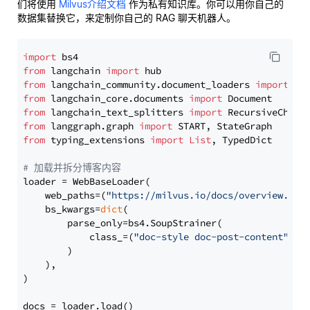
们将使用
Milvus介绍文档
作为私有知识库。你可以用你自己的
数据集替换它，来定制你自己的 RAG 聊天机器人。
import
from
 langchain 
import
from
 langchain_community.document_loaders 
import
from
 langchain_core.documents 
import
from
 langchain_text_splitters 
import
from
 langgraph.graph 
import
from
 typing_extensions 
import
List
, TypedDict

# 加载并拆分博客内容
loader = WebBaseLoader(

    web_paths=(
"https://milvus.io/docs/overview.md"
,
    bs_kwargs=
dict
(

        parse_only=bs4.SoupStrainer(

            class_=(
"doc-style doc-post-content"
)

        )

    ),

)

docs = loader.load()
