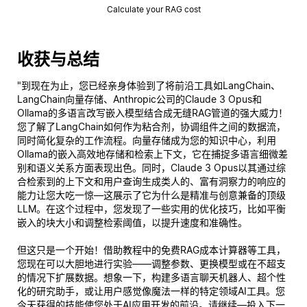
Calculate your RAG cost
收获与总结
"到现在为止，您已经亲身体验到了将前沿工具如LangChain、
LangChain向量存储、Anthropic公司的Claude 3 Opus和
Ollama的多语言改写嵌入模型结合成无缝RAG管道的强大威力！
您了解了LangChain如何作为粘合剂，协调组件之间的数据流，
同时简化复杂的工作流程。向量存储成为您的知识中心，利用
Ollama的嵌入高效地存储和检索上下文，它在捕捉多语言细微差
别和语义关系方面表现出色。同时，Claude 3 Opus以其通过综
合检索到的上下文和用户查询生成类人的、富有洞察力的响应的
能力让您大吃一惊—这展示了它为什么是精准与创意兼备的顶级
LLM。在这个过程中，您发现了一些实用的优化技巧，比如平衡
嵌入的块大小和调整检索阈值，以提升速度和准确性。
但这只是一个开始！借助教程中的免费RAG成本计算器等工具，
您现在可以大胆地进行实验——调整参数、更换模型或在不超支
的情况下扩展数据。想象一下，构建多语言聊天机器人、超个性
化的研究助手，或让用户感觉像魔法一样的特定领域AI工具。您
今天获得的技能使您处于AI应用开发的前沿。请继续—投入下一