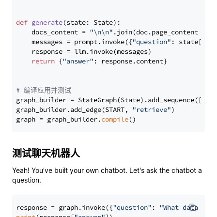
def
generate
(
state: State
):

    docs_content = 
"\n\n"
.join(doc.page_content 
for
    messages = prompt.invoke({
"question"
: state[
"qu
    response = llm.invoke(messages)

return
 {
"answer"
: response.content}

# 编译应用并测试
graph_builder = StateGraph(State).add_sequence([retr
graph_builder.add_edge(START, 
"retrieve"
)

graph = graph_builder.
compile
测试聊天机器人
Yeah! You've built your own chatbot. Let's ask the chatbot a
question.
response = graph.invoke({
"question"
: 
"What data typ