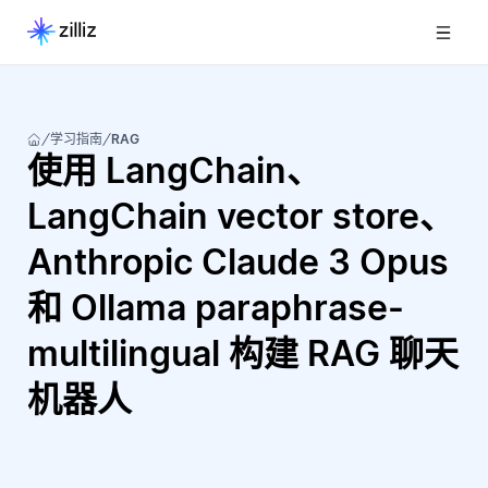
学习指南
RAG
使用 LangChain、
LangChain vector store、
Anthropic Claude 3 Opus
和 Ollama paraphrase-
multilingual 构建 RAG 聊天
机器人