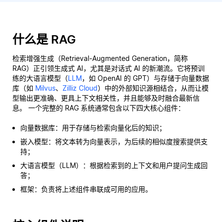
什么是 RAG
检索增强生成（Retrieval-Augmented Generation，简称
RAG）正引领生成式 AI，尤其是对话式 AI 的新潮流。它将预训
练的大语言模型（
LLM
，如 OpenAI 的 GPT）与存储于向量数据
库（如
Milvus
、
Zilliz Cloud
）中的外部知识源相结合，从而让模
型输出更准确、更具上下文相关性，并且能够及时融合最新信
息。 一个完整的 RAG 系统通常包含以下四大核心组件：
向量数据库：用于存储与检索向量化后的知识；
嵌入模型：将文本转为向量表示，为后续的相似度搜索提供支
持；
大语言模型（LLM）：根据检索到的上下文和用户提问生成回
答；
框架：负责将上述组件串联成可用的应用。