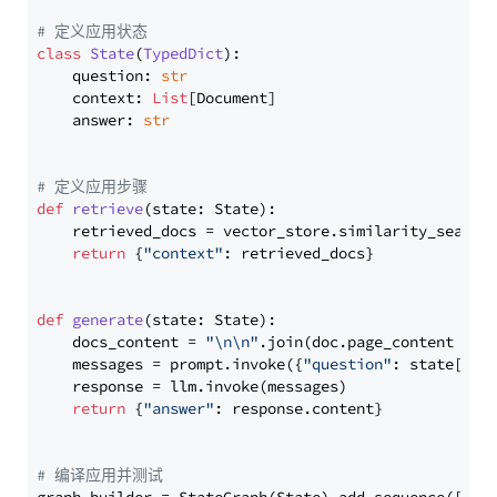
# 定义应用状态
class
State
(
TypedDict
):

    question: 
str
    context: 
List
[Document]

    answer: 
str
# 定义应用步骤
def
retrieve
(
state: State
):

    retrieved_docs = vector_store.similarity_search
return
 {
"context"
: retrieved_docs}

def
generate
(
state: State
):

    docs_content = 
"\n\n"
.join(doc.page_content 
for
    messages = prompt.invoke({
"question"
: state[
"qu
    response = llm.invoke(messages)

return
 {
"answer"
: response.content}

# 编译应用并测试