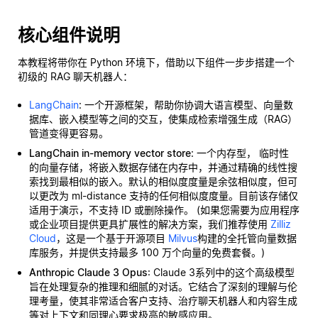
核心组件说明
本教程将带你在 Python 环境下，借助以下组件一步步搭建一个
初级的 RAG 聊天机器人：
LangChain
: 一个开源框架，帮助你协调大语言模型、向量数
据库、嵌入模型等之间的交互，使集成检索增强生成（RAG）
管道变得更容易。
LangChain in-memory vector store
: 一个内存型，
临时性
的向量存储，将嵌入数据存储在内存中，并通过精确的线性搜
索找到最相似的嵌入。默认的相似度度量是余弦相似度，但可
以更改为 ml-distance 支持的任何相似度度量。目前该存储仅
适用于演示，不支持 ID 或删除操作。 (如果您需要为应用程序
或企业项目提供更具扩展性的解决方案，我们推荐使用
Zilliz
Cloud
，这是一个基于开源项目
Milvus
构建的全托管向量数据
库服务，并提供支持最多 100 万个向量的免费套餐。)
Anthropic Claude 3 Opus
: Claude 3系列中的这个高级模型
旨在处理复杂的推理和细腻的对话。它结合了深刻的理解与伦
理考量，使其非常适合客户支持、治疗聊天机器人和内容生成
等对上下文和同理心要求极高的敏感应用。