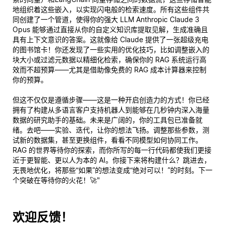
地组织着这些嵌入，以实现闪电般的检索速度。所有这些组件共
同创建了一个管道，使得你的强大 LLM Anthropic Claude 3
Opus 能够通过直接从你的自定义知识库提取见解，生成准确且
具有上下文意识的答案。这就像给 Claude 提供了一张超级充电
的图书馆卡！你还发现了一些实用的优化技巧，比如调整嵌入的
块大小或过滤元数据以精细化检索，确保你的 RAG 系统运行高
效而不超预算——尤其是借助像免费的 RAG 成本计算器来控制
你的预算。
但这不仅仅是遵循步骤——这是一种开启创造力的方式！你已经
拥有了构建从多语言客户支持机器人到能够在几秒钟内深入海量
数据的研究助手的基础。未来是广阔的，你的工具包已准备就
绪。去吧——实验、迭代，让你的想法飞扬。调整那些参数，测
试新的数据集，甚至更换组件，看看不同模型如何协同工作。
RAG 的世界等待你的探索，而你所写的每一行代码都使我们更接
近于更智能、更以人为本的 AI。你接下来将构建什么？跳进去，
无畏地优化，将那些“如果”的想法变成“绝对可以！”的时刻。下一
个突破在等待你的火花！🚀"
欢迎反馈！