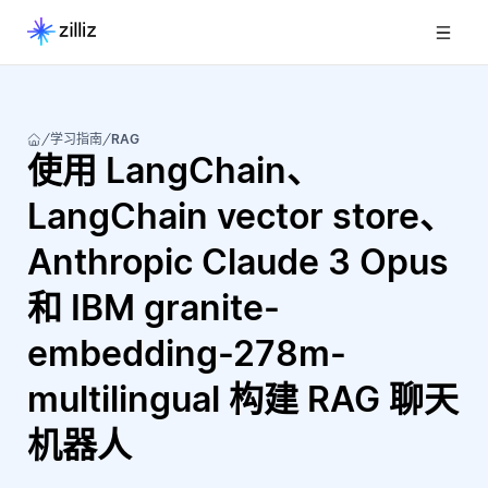
学习指南
RAG
使用 LangChain、
LangChain vector store、
Anthropic Claude 3 Opus
和 IBM granite-
embedding-278m-
multilingual 构建 RAG 聊天
机器人