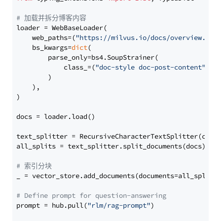
# 加载并拆分博客内容
loader = WebBaseLoader(

    web_paths=(
"https://milvus.io/docs/overview.md"
,
    bs_kwargs=
dict
(

        parse_only=bs4.SoupStrainer(

            class_=(
"doc-style doc-post-content"
)

        )

    ),

)

docs = loader.load()

text_splitter = RecursiveCharacterTextSplitter(chun
all_splits = text_splitter.split_documents(docs)

# 索引分块
_ = vector_store.add_documents(documents=all_splits)
# Define prompt for question-answering
prompt = hub.pull(
"rlm/rag-prompt"
)
