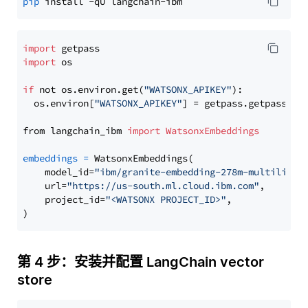
pip
import
import
 os

if
 not os.environ.get(
"WATSONX_APIKEY"
):

  os.environ[
"WATSONX_APIKEY"
] = getpass.getpass(
"E
from langchain_ibm 
import
WatsonxEmbeddings
embeddings
=
 WatsonxEmbeddings(

    model_id=
"ibm/granite-embedding-278m-multilingu
    url=
"https://us-south.ml.cloud.ibm.com"
,

    project_id=
"<WATSONX PROJECT_ID>"
,

第 4 步：安装并配置 LangChain vector
store