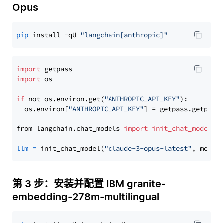
Opus
pip
 install -qU 
"langchain[anthropic]"
import
import
 os

if
 not os.environ.get(
"ANTHROPIC_API_KEY"
):

  os.environ[
"ANTHROPIC_API_KEY"
] = getpass.getpass
from langchain.chat_models 
import
init_chat_model
llm
=
 init_chat_model(
"claude-3-opus-latest"
, model
第 3 步：安装并配置 IBM granite-
embedding-278m-multilingual