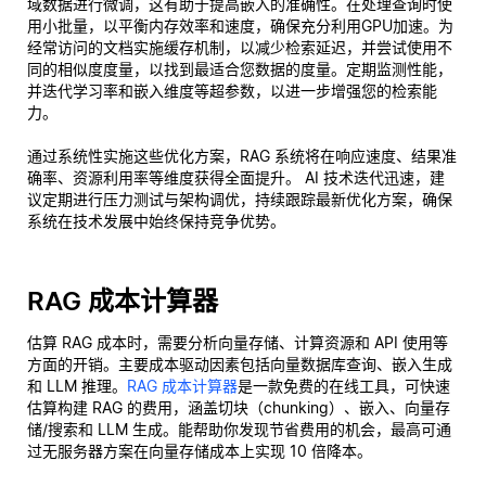
域数据进行微调，这有助于提高嵌入的准确性。在处理查询时使
用小批量，以平衡内存效率和速度，确保充分利用GPU加速。为
经常访问的文档实施缓存机制，以减少检索延迟，并尝试使用不
同的相似度度量，以找到最适合您数据的度量。定期监测性能，
并迭代学习率和嵌入维度等超参数，以进一步增强您的检索能
力。
通过系统性实施这些优化方案，RAG 系统将在响应速度、结果准
确率、资源利用率等维度获得全面提升。 AI 技术迭代迅速，建
议定期进行压力测试与架构调优，持续跟踪最新优化方案，确保
系统在技术发展中始终保持竞争优势。
RAG 成本计算器
估算 RAG 成本时，需要分析向量存储、计算资源和 API 使用等
方面的开销。主要成本驱动因素包括向量数据库查询、嵌入生成
和 LLM 推理。
RAG 成本计算器
是一款免费的在线工具，可快速
估算构建 RAG 的费用，涵盖切块（chunking）、嵌入、向量存
储/搜索和 LLM 生成。能帮助你发现节省费用的机会，最高可通
过无服务器方案在向量存储成本上实现 10 倍降本。