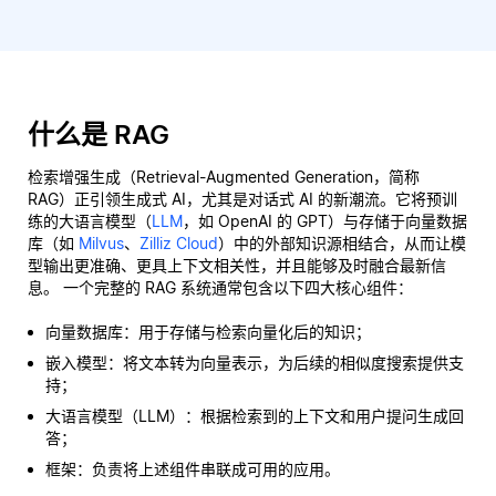
什么是 RAG
检索增强生成（Retrieval-Augmented Generation，简称
RAG）正引领生成式 AI，尤其是对话式 AI 的新潮流。它将预训
练的大语言模型（
LLM
，如 OpenAI 的 GPT）与存储于向量数据
库（如
Milvus
、
Zilliz Cloud
）中的外部知识源相结合，从而让模
型输出更准确、更具上下文相关性，并且能够及时融合最新信
息。 一个完整的 RAG 系统通常包含以下四大核心组件：
向量数据库：用于存储与检索向量化后的知识；
嵌入模型：将文本转为向量表示，为后续的相似度搜索提供支
持；
大语言模型（LLM）：根据检索到的上下文和用户提问生成回
答；
框架：负责将上述组件串联成可用的应用。