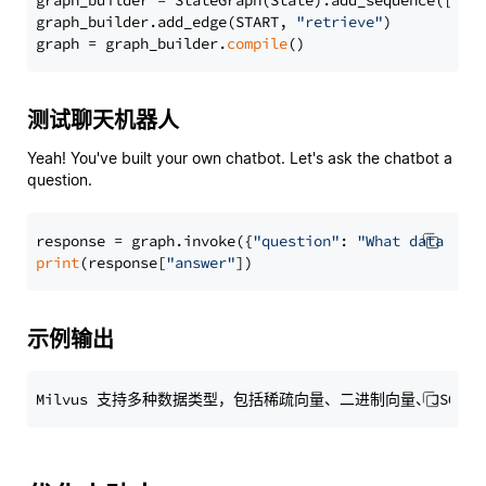
graph_builder = StateGraph(State).add_sequence([retr
graph_builder.add_edge(START, 
"retrieve"
)

graph = graph_builder.
compile
测试聊天机器人
Yeah! You've built your own chatbot. Let's ask the chatbot a
question.
response = graph.invoke({
"question"
: 
"What data typ
print
(response[
"answer"
示例输出