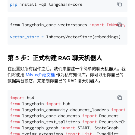
pip
from langchain_core.vectorstores 
import
InMemoryVec
vector_store
=
第 5 步：正式构建 RAG 聊天机器人
在设置好所有组件之后，我们来搭建一个简单的聊天机器人。我
们将使用
Milvus介绍文档
作为私有知识库。你可以用你自己的
数据集替换它，来定制你自己的 RAG 聊天机器人。
import
from
 langchain 
import
from
 langchain_community.document_loaders 
import
from
 langchain_core.documents 
import
from
 langchain_text_splitters 
import
from
 langgraph.graph 
import
from
 typing_extensions 
import
List
, TypedDict
