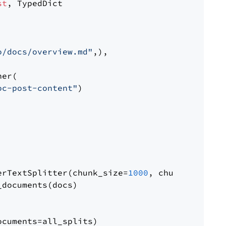
st
, TypedDict

o/docs/overview.md"
,),

er(

oc-post-content"
)

erTextSplitter(chunk_size=
1000
, chunk_overlap
documents(docs)

cuments=all_splits)
