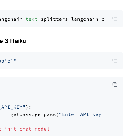
angchain-
text
 3 Haiku
opic]"
_API_KEY"
):

] = getpass.getpass(
"Enter API key for Anthro
t
init_chat_model