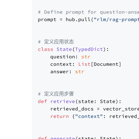
# Define prompt for question-ans
prompt = hub.pull(
"rlm/rag-promp
# 定义应用状态
class
State
(
TypedDict
):

    question: 
str
    context: 
List
[Document]

    answer: 
str
# 定义应用步骤
def
retrieve
(
state: State
):

    retrieved_docs = vector_stor
return
 {
"context"
: retrieved_
def
generate
(
state: State
):
