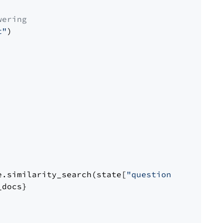
wering
t"
)

e.similarity_search(state[
"question"
])

docs}
