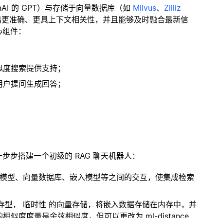
enAI 的 GPT）与存储于向量数据库（如
Milvus
、
Zilliz
出更准确、更具上下文相关性，并且能够及时融合最新信
心组件：
；
似度搜索提供支持；
用户提问生成回答；
一步步搭建一个初级的 RAG 聊天机器人：
言模型、向量数据库、嵌入模型等之间的交互，使集成检索
内存型，
临时性
的向量存储，将嵌入数据存储在内存中，并
度度量是余弦相似度，但可以更改为 ml-distance