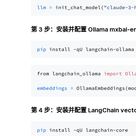
llm
=
 init_chat_model(
"claude-3-
第 3 步：安装并配置 Ollama mxbai-em
pip
from langchain_ollama 
import
Oll
embeddings
=
 OllamaEmbeddings(mo
第 4 步：安装并配置 LangChain vector
pip