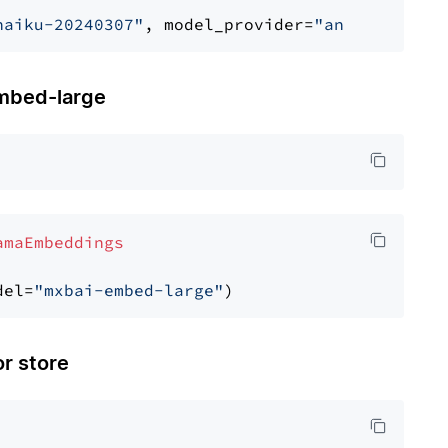
haiku-20240307"
, model_provider=
"anthropic"
bed-large
amaEmbeddings
del=
"mxbai-embed-large"
 store