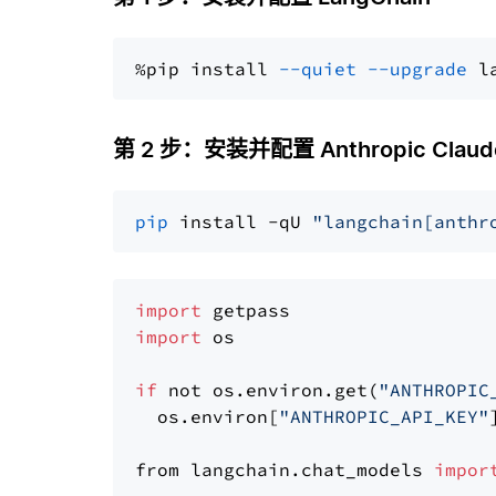
%pip install 
--quiet
--upgrade
 l
第 2 步：安装并配置 Anthropic Claude
pip
 install -qU 
"langchain[anthr
import
import
 os

if
 not os.environ.get(
"ANTHROPIC
  os.environ[
"ANTHROPIC_API_KEY"
from langchain.chat_models 
impor