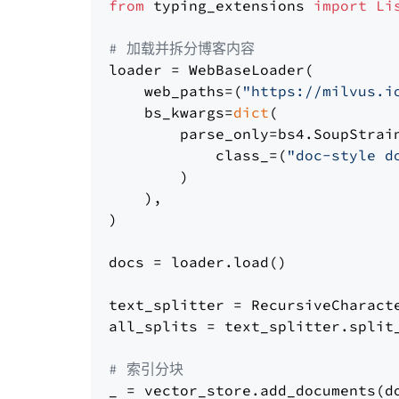
from
 typing_extensions 
import
Li
# 加载并拆分博客内容
loader = WebBaseLoader(

    web_paths=(
"https://milvus.i
    bs_kwargs=
dict
(

        parse_only=bs4.SoupStrain
            class_=(
"doc-style d
        )

    ),

)

docs = loader.load()

text_splitter = RecursiveCharact
all_splits = text_splitter.split_
# 索引分块
_ = vector_store.add_documents(do