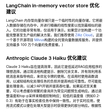
LangChain in-memory vector store 优化
建议
LangChain 内存型向量存储只是一个临时性的向量存储，它将嵌
入数据存储在内存中，并进行精确的线性搜索以找到最相似的嵌
入。它的功能非常有限，仅适用于演示。如果您计划构建一个功
能完整甚至生产级的解决方案，我们推荐使用
Zilliz Cloud
，这是
一个基于开源项目
Milvus
构建的全托管向量数据库服务，并提供
支持最多 100 万个向量的免费套餐。)
Anthropic Claude 3 Haiku 优化建议
Claude 3 Haiku旨在提高效率，因此它是低延迟RAG应用程序的
理想选择。通过简洁地构建提示、删除冗余文本，并有效利用系
统消息来指导响应，来优化令牌的使用。在适用时使用函数调
用，以减轻结构化处理任务的负担并提高响应可靠性。尽可能批
量处理查询，以减少API开销并提高吞吐量。如果延迟至关重
要，可以考虑缓存频繁的查询并为常见问题预生成响应。通过调
整温度和top-p采样来精细控制响应；较低的温度值（例如0.2-
0.3）有助于在事实检索任务中保持一致性。对于实时应用，使
用流式模式以便在处理大型提示时获得更快的部分响应。根据性