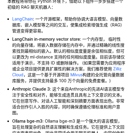
本教程将带你在 Python 环境下，借助以下组件一步步搭建一个
初级的 RAG 聊天机器人：
LangChain
: 一个开源框架，帮助你协调大语言模型、向量数
据库、嵌入模型等之间的交互，使集成检索增强生成（RAG）
管道变得更容易。
LangChain in-memory vector store
: 一个内存型，
临时性
的向量存储，将嵌入数据存储在内存中，并通过精确的线性搜
索找到最相似的嵌入。默认的相似度度量是余弦相似度，但可
以更改为 ml-distance 支持的任何相似度度量。目前该存储仅
适用于演示，不支持 ID 或删除操作。 (如果您需要为应用程序
或企业项目提供更具扩展性的解决方案，我们推荐使用
Zilliz
Cloud
，这是一个基于开源项目
Milvus
构建的全托管向量数据
库服务，并提供支持最多 100 万个向量的免费套餐。)
Anthropic Claude 3
: 这个来自Anthropic的先进AI语言模型专
注于安全性和对齐，能够生成连贯且具有上下文意识的文本。
它在创意写作、对话人工智能和深刻摘要方面表现出色。非常
适合创作引人入胜的内容，同时确保遵循伦理标准和用户意
图。
Ollama bge-m3
: Ollama bge-m3 是一个强大的语言模型，
旨在处理复杂的自然语言理解和生成任务。它在提供上下文回
应方面表现出色，因此非常适合用于聊天机器人、内容创作和