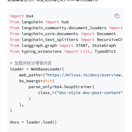
import
from
 langchain 
import
from
 langchain_community.document_loaders 
import
from
 langchain_core.documents 
import
from
 langchain_text_splitters 
import
from
 langgraph.graph 
import
from
 typing_extensions 
import
List
, TypedDict

# 加载并拆分博客内容
loader = WebBaseLoader(

    web_paths=(
"https://milvus.io/docs/overview.md"
,
    bs_kwargs=
dict
(

        parse_only=bs4.SoupStrainer(

            class_=(
"doc-style doc-post-content"
)

        )

    ),

)

docs = loader.load()
