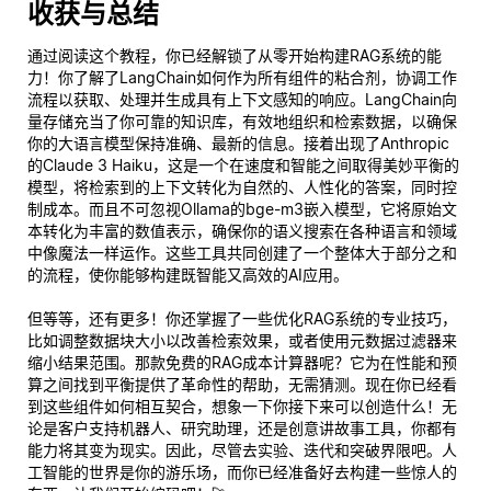
收获与总结
通过阅读这个教程，你已经解锁了从零开始构建RAG系统的能
力！你了解了LangChain如何作为所有组件的粘合剂，协调工作
流程以获取、处理并生成具有上下文感知的响应。LangChain向
量存储充当了你可靠的知识库，有效地组织和检索数据，以确保
你的大语言模型保持准确、最新的信息。接着出现了Anthropic
的Claude 3 Haiku，这是一个在速度和智能之间取得美妙平衡的
模型，将检索到的上下文转化为自然的、人性化的答案，同时控
制成本。而且不可忽视Ollama的bge-m3嵌入模型，它将原始文
本转化为丰富的数值表示，确保你的语义搜索在各种语言和领域
中像魔法一样运作。这些工具共同创建了一个整体大于部分之和
的流程，使你能够构建既智能又高效的AI应用。
但等等，还有更多！你还掌握了一些优化RAG系统的专业技巧，
比如调整数据块大小以改善检索效果，或者使用元数据过滤器来
缩小结果范围。那款免费的RAG成本计算器呢？它为在性能和预
算之间找到平衡提供了革命性的帮助，无需猜测。现在你已经看
到这些组件如何相互契合，想象一下你接下来可以创造什么！无
论是客户支持机器人、研究助理，还是创意讲故事工具，你都有
能力将其变为现实。因此，尽管去实验、迭代和突破界限吧。人
工智能的世界是你的游乐场，而你已经准备好去构建一些惊人的