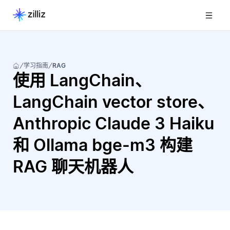
学习指南
RAG
使用 LangChain、
LangChain vector store、
Anthropic Claude 3 Haiku
和 Ollama bge-m3 构建
RAG 聊天机器人