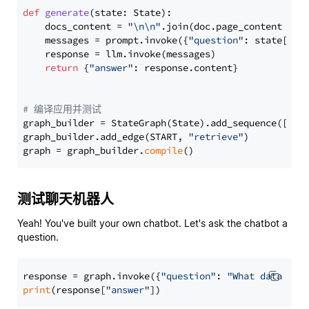
def
generate
(
state: State
):

    docs_content = 
"\n\n"
.join(doc.page_content 
for
    messages = prompt.invoke({
"question"
: state[
"qu
    response = llm.invoke(messages)

return
 {
"answer"
: response.content}

# 编译应用并测试
graph_builder = StateGraph(State).add_sequence([retr
graph_builder.add_edge(START, 
"retrieve"
)

graph = graph_builder.
compile
测试聊天机器人
Yeah! You've built your own chatbot. Let's ask the chatbot a
question.
response = graph.invoke({
"question"
: 
"What data typ
print
(response[
"answer"