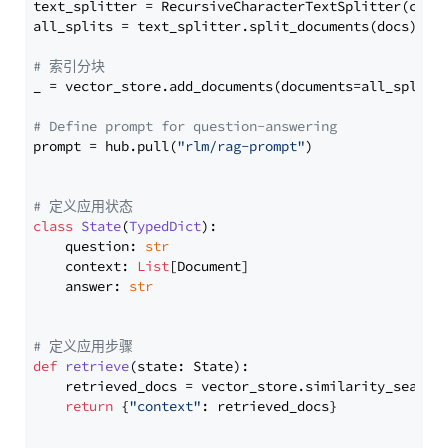
text_splitter = RecursiveCharacterTextSplitter(chun
all_splits = text_splitter.split_documents(docs)

# 索引分块
_ = vector_store.add_documents(documents=all_splits)
# Define prompt for question-answering
prompt = hub.pull(
"rlm/rag-prompt"
)

# 定义应用状态
class
State
(
TypedDict
):

    question: 
str
    context: 
List
[Document]

    answer: 
str
# 定义应用步骤
def
retrieve
(
state: State
):

    retrieved_docs = vector_store.similarity_search
return
 {
"context"
: retrieved_docs}
