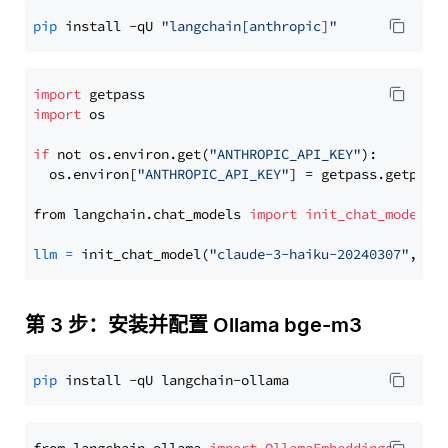
pip
 install -qU 
"langchain[anthropic]"
import
import
 os

if
 not os.environ.get(
"ANTHROPIC_API_KEY"
):

  os.environ[
"ANTHROPIC_API_KEY"
] = getpass.getpass
from langchain.chat_models 
import
init_chat_model
llm
=
 init_chat_model(
"claude-3-haiku-20240307"
, mo
第 3 步：安装并配置 Ollama bge-m3
pip