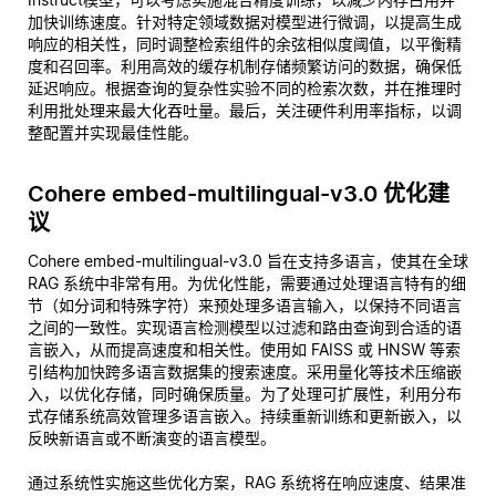
加快训练速度。针对特定领域数据对模型进行微调，以提高生成
响应的相关性，同时调整检索组件的余弦相似度阈值，以平衡精
度和召回率。利用高效的缓存机制存储频繁访问的数据，确保低
延迟响应。根据查询的复杂性实验不同的检索次数，并在推理时
利用批处理来最大化吞吐量。最后，关注硬件利用率指标，以调
整配置并实现最佳性能。
Cohere embed-multilingual-v3.0 优化建
议
Cohere embed-multilingual-v3.0 旨在支持多语言，使其在全球
RAG 系统中非常有用。为优化性能，需要通过处理语言特有的细
节（如分词和特殊字符）来预处理多语言输入，以保持不同语言
之间的一致性。实现语言检测模型以过滤和路由查询到合适的语
言嵌入，从而提高速度和相关性。使用如 FAISS 或 HNSW 等索
引结构加快跨多语言数据集的搜索速度。采用量化等技术压缩嵌
入，以优化存储，同时确保质量。为了处理可扩展性，利用分布
式存储系统高效管理多语言嵌入。持续重新训练和更新嵌入，以
反映新语言或不断演变的语言模型。
通过系统性实施这些优化方案，RAG 系统将在响应速度、结果准