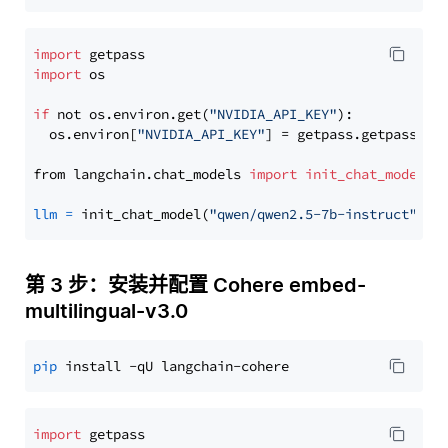
import
import
 os

if
 not os.environ.get(
"NVIDIA_API_KEY"
):

  os.environ[
"NVIDIA_API_KEY"
] = getpass.getpass(
"E
from langchain.chat_models 
import
init_chat_model
llm
=
 init_chat_model(
"qwen/qwen2.5-7b-instruct"
, m
第 3 步：安装并配置 Cohere embed-
multilingual-v3.0
pip
import