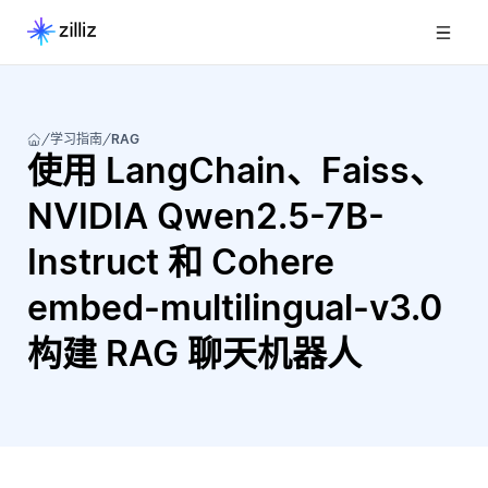
学习指南
RAG
使用 LangChain、Faiss、
NVIDIA Qwen2.5-7B-
Instruct 和 Cohere
embed-multilingual-v3.0
构建 RAG 聊天机器人