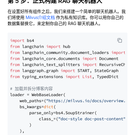
第 5 步：正式构建 RAG 聊天机器人
在设置好所有组件之后，我们来搭建一个简单的聊天机器人。我
们将使用
Milvus介绍文档
作为私有知识库。你可以用你自己的
数据集替换它，来定制你自己的 RAG 聊天机器人。
import
from
 langchain 
import
from
 langchain_community.document_loaders 
import
from
 langchain_core.documents 
import
from
 langchain_text_splitters 
import
from
 langgraph.graph 
import
from
 typing_extensions 
import
List
, TypedDict

# 加载并拆分博客内容
loader = WebBaseLoader(

    web_paths=(
"https://milvus.io/docs/overview.md"
,
    bs_kwargs=
dict
(

        parse_only=bs4.SoupStrainer(

            class_=(
"doc-style doc-post-content"
)

        )

    ),
