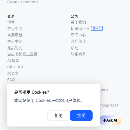
Claude Context
资源
公司
博客
关于我们
学习中心
招贤纳士
热招中
常用场景
新闻中心
客户案例
合作伙伴
竞品对比
活动
白皮书和线上直播
联系商务
AI 模型
GitHub
术语表
FAQ
使用条款
·
个人信息保护政策
·
数据安全政策
LF AI、LF AI & Data、Milvus，以及相关的开源项目名称为 Linux
是否接受 Cookies？
Foundation 所有商标
本网站使用 Cookies 来增强用户体验。
版权所有 ©2026 上海赜睿信息科技有限公司保留所有权利
ICP 备案:
沪ICP备2023014543号-1
沪公网安备31011002006715
拒绝
接受
Ask AI