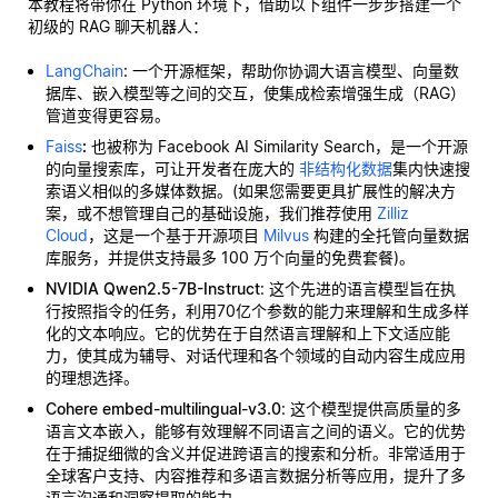
本教程将带你在 Python 环境下，借助以下组件一步步搭建一个
初级的 RAG 聊天机器人：
LangChain
: 一个开源框架，帮助你协调大语言模型、向量数
据库、嵌入模型等之间的交互，使集成检索增强生成（RAG）
管道变得更容易。
Faiss
:
也被称为 Facebook AI Similarity Search，是一个开源
的向量搜索库，可让开发者在庞大的
非结构化数据
集内快速搜
索语义相似的多媒体数据。(如果您需要更具扩展性的解决方
案，或不想管理自己的基础设施，我们推荐使用
Zilliz
Cloud
，这是一个基于开源项目
Milvus
构建的全托管向量数据
库服务，并提供支持最多 100 万个向量的免费套餐)。
NVIDIA Qwen2.5-7B-Instruct
: 这个先进的语言模型旨在执
行按照指令的任务，利用70亿个参数的能力来理解和生成多样
化的文本响应。它的优势在于自然语言理解和上下文适应能
力，使其成为辅导、对话代理和各个领域的自动内容生成应用
的理想选择。
Cohere embed-multilingual-v3.0
: 这个模型提供高质量的多
语言文本嵌入，能够有效理解不同语言之间的语义。它的优势
在于捕捉细微的含义并促进跨语言的搜索和分析。非常适用于
全球客户支持、内容推荐和多语言数据分析等应用，提升了多
语言沟通和洞察提取的能力。