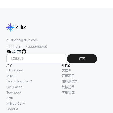
business@zilliz.com
4000-zilliz（4000945549）
订阅
产品
开发者
Zilliz Cloud
文档
Milvus
开源项目
Deep Searcher
性能测试
GPTCache
数据迁移
Towhee
应用集成
Attu
Milvus CLI
Feder