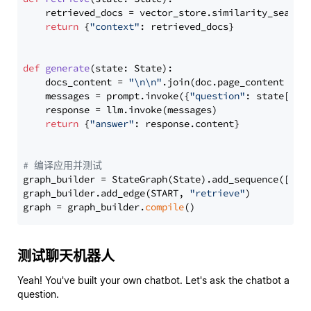
    retrieved_docs = vector_store.similarity_search
return
 {
"context"
: retrieved_docs}

def
generate
(
state: State
):

    docs_content = 
"\n\n"
.join(doc.page_content 
for
    messages = prompt.invoke({
"question"
: state[
"qu
    response = llm.invoke(messages)

return
 {
"answer"
: response.content}

# 编译应用并测试
graph_builder = StateGraph(State).add_sequence([retr
graph_builder.add_edge(START, 
"retrieve"
)

graph = graph_builder.
compile
测试聊天机器人
Yeah! You've built your own chatbot. Let's ask the chatbot a
question.