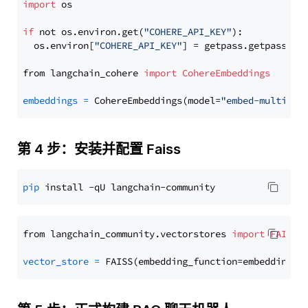
import
 os

if
 not os.environ.get(
"COHERE_API_KEY"
):

  os.environ[
"COHERE_API_KEY"
] = getpass.getpass(
"E
from langchain_cohere 
import
CohereEmbeddings
embeddings
=
 CohereEmbeddings(model=
"embed-multilin
第 4 步：安装并配置 Faiss
pip
from langchain_community.vectorstores 
import
FAISS
vector_store
=