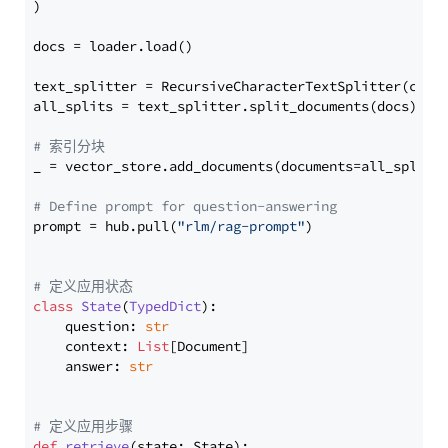
)

docs = loader.load()

text_splitter = RecursiveCharacterTextSplitter(chun
all_splits = text_splitter.split_documents(docs)

# 索引分块
_ = vector_store.add_documents(documents=all_splits)
# Define prompt for question-answering
prompt = hub.pull(
"rlm/rag-prompt"
)

# 定义应用状态
class
State
(
TypedDict
):

    question: 
str
    context: 
List
[Document]

    answer: 
str
# 定义应用步骤
def
retrieve
(
state: State
):
