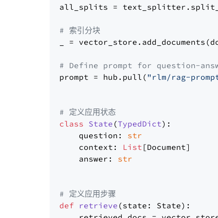
all_splits = text_splitter.split_
# 索引分块
_ = vector_store.add_documents(do
# Define prompt for question-ans
prompt = hub.pull(
"rlm/rag-promp
# 定义应用状态
class
State
(
TypedDict
):

    question: 
str
    context: 
List
[Document]

    answer: 
str
# 定义应用步骤
def
retrieve
(
state: State
):

    retrieved_docs = vector_stor