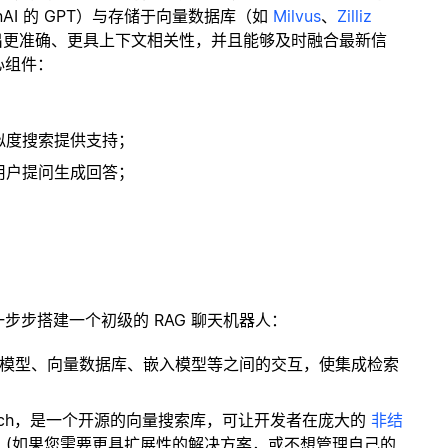
enAI 的 GPT）与存储于向量数据库（如
Milvus
、
Zilliz
出更准确、更具上下文相关性，并且能够及时融合最新信
心组件：
；
似度搜索提供支持；
用户提问生成回答；
一步步搭建一个初级的 RAG 聊天机器人：
言模型、向量数据库、嵌入模型等之间的交互，使集成检索
ity Search，是一个开源的向量搜索库，可让开发者在庞大的
非结
。(如果您需要更具扩展性的解决方案，或不想管理自己的