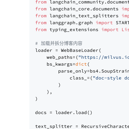
from
 langchain_community.documen
from
 langchain_core.documents 
im
from
 langchain_text_splitters 
im
from
 langgraph.graph 
import
from
 typing_extensions 
import
Li
# 加载并拆分博客内容
loader = WebBaseLoader(

    web_paths=(
"https://milvus.i
    bs_kwargs=
dict
(

        parse_only=bs4.SoupStrain
            class_=(
"doc-style d
        )

    ),

)

docs = loader.load()

text_splitter = RecursiveCharact