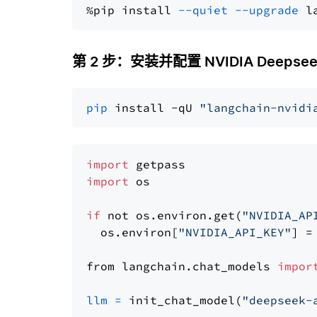
%pip install 
--quiet
--upgrade
 l
第 2 步：安装并配置 NVIDIA Deepsee
pip
 install -qU 
"langchain-nvidi
import
import
 os

if
 not os.environ.get(
"NVIDIA_AP
  os.environ[
"NVIDIA_API_KEY"
] =
from langchain.chat_models 
impor
llm
=
 init_chat_model(
"deepseek-