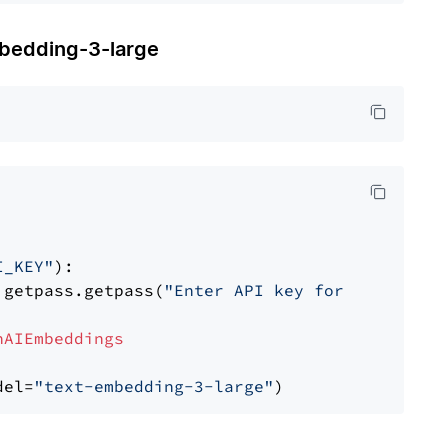
dding-3-large
I_KEY"
):

 getpass.getpass(
"Enter API key for OpenAI: "
nAIEmbeddings
del=
"text-embedding-3-large"