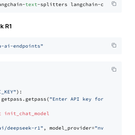
angchain-
text
k R1
a-ai-endpoints"
I_KEY"
):

 getpass.getpass(
"Enter API key for NVIDIA: "
t
init_chat_model
ai/deepseek-r1"
, model_provider=
"nvidia"