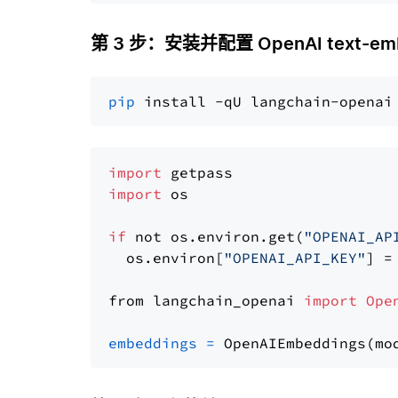
第 3 步：安装并配置 OpenAI text-embe
pip
import
import
 os

if
 not os.environ.get(
"OPENAI_AP
  os.environ[
"OPENAI_API_KEY"
] =
from langchain_openai 
import
Ope
embeddings
=
 OpenAIEmbeddings(mo