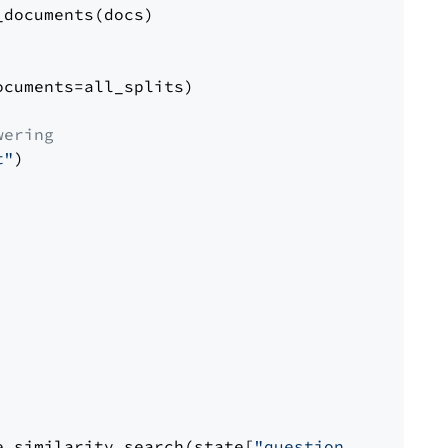
documents(docs)

cuments=all_splits)

wering
t"
)

e.similarity_search(state[
"question"
])
