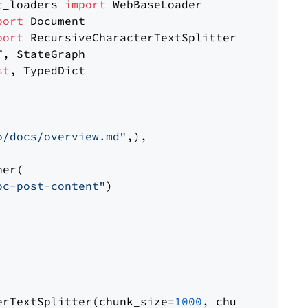
t_loaders 
import
port
port
st
, TypedDict

o/docs/overview.md"
,),

er(

oc-post-content"
)

erTextSplitter(chunk_size=
1000
, chunk_overlap