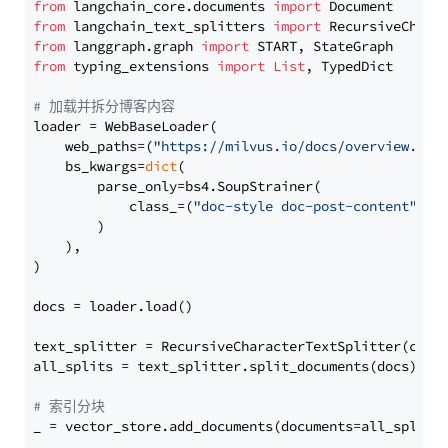
from
 langchain_core.documents 
import
from
 langchain_text_splitters 
import
from
 langgraph.graph 
import
from
 typing_extensions 
import
List
, TypedDict

# 加载并拆分博客内容
loader = WebBaseLoader(

    web_paths=(
"https://milvus.io/docs/overview.md"
,
    bs_kwargs=
dict
(

        parse_only=bs4.SoupStrainer(

            class_=(
"doc-style doc-post-content"
)

        )

    ),

)

docs = loader.load()

text_splitter = RecursiveCharacterTextSplitter(chun
all_splits = text_splitter.split_documents(docs)

# 索引分块
_ = vector_store.add_documents(documents=all_splits)