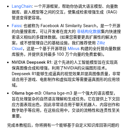
LangChain
: 一个开源框架，帮助你协调大语言模型、向量数
据库、嵌入模型等之间的交互，使集成检索增强生成（RAG）
管道变得更容易。
Faiss
:
也被称为 Facebook AI Similarity Search，是一个开源
的向量搜索库，可让开发者在庞大的
非结构化数据
集内快速搜
索语义相似的多媒体数据。(如果您需要更具扩展性的解决方
案，或不想管理自己的基础设施，我们推荐使用
Zilliz
Cloud
，这是一个基于开源项目
Milvus
构建的全托管向量数据
库服务，并提供支持最多 100 万个向量的免费套餐)。
NVIDIA Deepseek R1
: 这个先进的人工智能模型旨在实现高
保真图像合成和增强，利用了NVIDIA的尖端图形技术。
Deepseek R1能够生成逼真的视觉效果并提高图像质量，非常
适合用于游戏、电影制作和虚拟现实等需要逼真图形的应用领
域。
Ollama bge-m3
: Ollama bge-m3 是一个强大的语言模型，
旨在处理复杂的自然语言理解和生成任务。它在提供上下文回
应方面表现出色，因此非常适合用于聊天机器人、内容创作和
数字助手等应用，在这些应用中，交谈的流畅性和连贯性至关
重要。
完成本教程后，你将拥有一个能够基于自定义知识库回答问题的