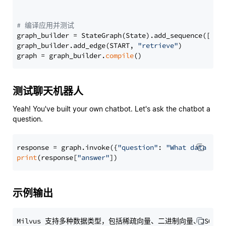
# 编译应用并测试
graph_builder = StateGraph(State).add_sequence([retr
graph_builder.add_edge(START, 
"retrieve"
)

graph = graph_builder.
compile
测试聊天机器人
Yeah! You've built your own chatbot. Let's ask the chatbot a
question.
response = graph.invoke({
"question"
: 
"What data typ
print
(response[
"answer"
示例输出