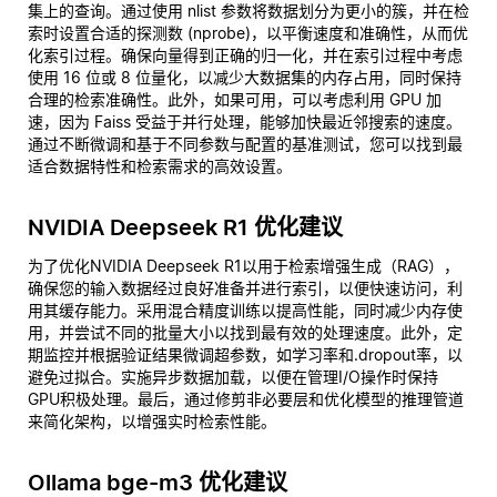
集上的查询。通过使用 nlist 参数将数据划分为更小的簇，并在检
索时设置合适的探测数 (nprobe)，以平衡速度和准确性，从而优
化索引过程。确保向量得到正确的归一化，并在索引过程中考虑
使用 16 位或 8 位量化，以减少大数据集的内存占用，同时保持
合理的检索准确性。此外，如果可用，可以考虑利用 GPU 加
速，因为 Faiss 受益于并行处理，能够加快最近邻搜索的速度。
通过不断微调和基于不同参数与配置的基准测试，您可以找到最
适合数据特性和检索需求的高效设置。
NVIDIA Deepseek R1 优化建议
为了优化NVIDIA Deepseek R1以用于检索增强生成（RAG），
确保您的输入数据经过良好准备并进行索引，以便快速访问，利
用其缓存能力。采用混合精度训练以提高性能，同时减少内存使
用，并尝试不同的批量大小以找到最有效的处理速度。此外，定
期监控并根据验证结果微调超参数，如学习率和.dropout率，以
避免过拟合。实施异步数据加载，以便在管理I/O操作时保持
GPU积极处理。最后，通过修剪非必要层和优化模型的推理管道
来简化架构，以增强实时检索性能。
Ollama bge-m3 优化建议