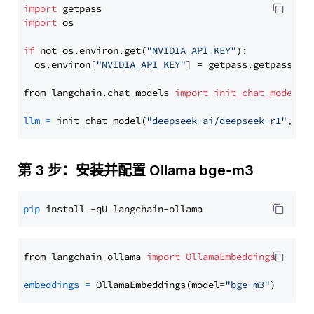
import
import
 os

if
 not os.environ.get(
"NVIDIA_API_KEY"
):

  os.environ[
"NVIDIA_API_KEY"
] = getpass.getpass(
"E
from langchain.chat_models 
import
init_chat_model
llm
=
 init_chat_model(
"deepseek-ai/deepseek-r1"
, mo
第 3 步：安装并配置 Ollama bge-m3
pip
from langchain_ollama 
import
OllamaEmbeddings
embeddings
=
 OllamaEmbeddings(model=
"bge-m3"