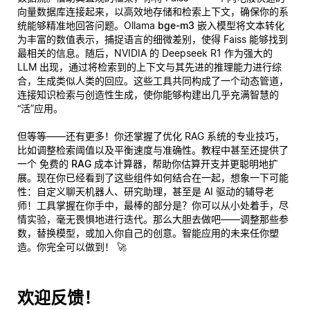
向量数据库连接起来，以高效地存储和检索上下文，确保你的系
统能够精准地回答问题。Ollama
bge-m3
嵌入模型将文本转化
为丰富的数值表示，捕捉语言的细微差别，使得 Faiss 能够找到
最相关的信息。随后，NVIDIA 的 Deepseek R1 作为强大的
LLM 出现，通过将检索到的上下文与其先进的推理能力进行综
合，生成类似人类的回应。这些工具共同构成了一个动态管道，
连接知识检索与创造性生成，使你能够构建出几乎充满智慧的
“活”应用。
但等等——还有更多！你还掌握了优化 RAG 系统的专业技巧，
比如调整检索阈值以及平衡速度与准确性。教程中甚至还提供了
一个
免费的 RAG 成本计算器
，帮助你估算开支并更聪明地扩
展。现在你已经看到了这些组件如何结合在一起，想象一下可能
性：自定义聊天机器人、研究助理，甚至是 AI 驱动的辅导老
师！工具掌握在你手中，最棒的部分是？你可以从小处着手，尽
情实验，毫无畏惧地进行迭代。那么大胆去做吧——调整那些参
数，替换模型，或加入你自己的创意。智能应用的未来任你塑
造。你完全可以做到！ 🚀
欢迎反馈！