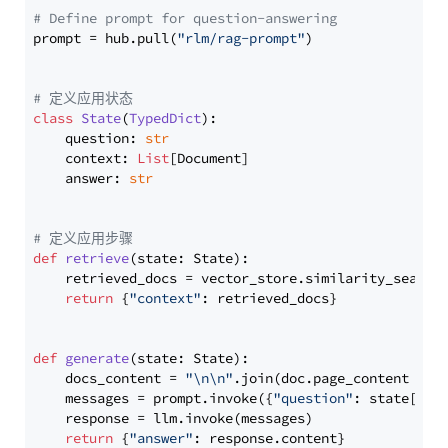
# Define prompt for question-answering
prompt = hub.pull(
"rlm/rag-prompt"
)

# 定义应用状态
class
State
(
TypedDict
):

    question: 
str
    context: 
List
[Document]

    answer: 
str
# 定义应用步骤
def
retrieve
(
state: State
):

    retrieved_docs = vector_store.similarity_search
return
 {
"context"
: retrieved_docs}

def
generate
(
state: State
):

    docs_content = 
"\n\n"
.join(doc.page_content 
for
    messages = prompt.invoke({
"question"
: state[
"qu
    response = llm.invoke(messages)

return
 {
"answer"
: response.content}
