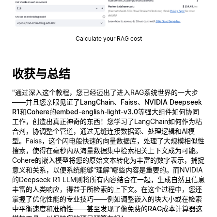
Calculate your RAG cost
收获与总结
"通过深入这个教程，您已经迈出了进入RAG系统世界的一大步
——并且您亲眼见证了
LangChain
、
Faiss
、
NVIDIA Deepseek
R1
和
Cohere的embed-english-light-v3.0
等强大组件如何协同
工作，创造出真正神奇的东西！您学习了LangChain如何作为粘
合剂，协调整个管道，通过无缝连接数据源、处理逻辑和AI模
型。Faiss，这个闪电般快速的向量数据库，处理了大规模相似性
搜索，使得在毫秒内从海量数据集中检索相关上下文成为可能。
Cohere的嵌入模型将您的原始文本转化为丰富的数字表示，捕捉
意义和关系，以便系统能够“理解”哪些内容是重要的。而NVIDIA
的Deepseek R1 LLM则将所有内容结合在一起，生成自然且信息
丰富的人类响应，得益于所检索的上下文。在这个过程中，您还
掌握了优化性能的专业技巧——例如调整嵌入的块大小或在检索
中平衡速度和准确性——甚至发现了像
免费的RAG成本计算器
这