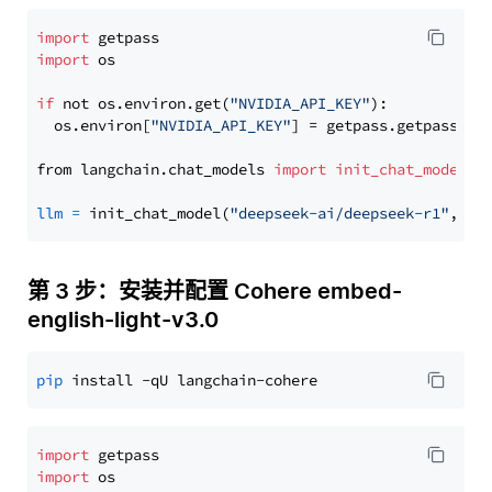
import
import
 os

if
 not os.environ.get(
"NVIDIA_API_KEY"
):

  os.environ[
"NVIDIA_API_KEY"
] = getpass.getpass(
"E
from langchain.chat_models 
import
init_chat_model
llm
=
 init_chat_model(
"deepseek-ai/deepseek-r1"
, mo
第 3 步：安装并配置 Cohere embed-
english-light-v3.0
pip
import
import
 os
