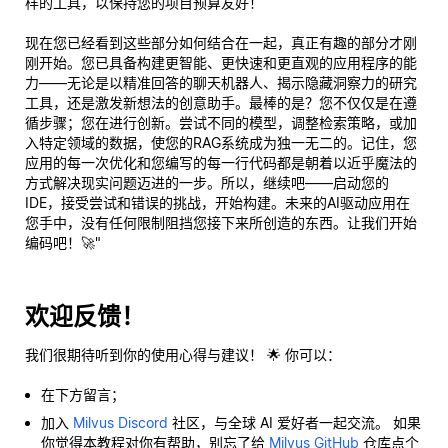
样的工具，以保持您的项目预算友好！
现在您已经看到这些部分如何结合在一起，真正有趣的部分才刚
刚开始。您已具备构建更智能、更快速和更直观的应用程序的能
力——无论是以精准回答的聊天机器人、揭示隐藏洞察力的研究
工具，还是激发新想法的创意助手。最棒的是？您不仅仅是在遵
循步骤；您在进行创新。尝试不同的模型，调整检索策略，或加
入特定领域的数据，使您的RAG系统成为独一无二的。记住，您
应用的每一次优化和您编写的每一行代码都是朝着以近乎魔法的
方式解决现实问题迈进的一步。所以，继续吧——启动您的
IDE，接受尝试和错误的挑战，开始构建。未来的AI驱动应用在
您手中，没有任何限制阻挡您接下来所创造的东西。让我们开始
编码吧！🚀"
欢迎反馈！
我们很期待听到你的使用心得与建议！ 🌟 你可以：
在下方留言；
加入
Milvus Discord
社区，与全球 AI 爱好者一起交流。 如果
你觉得本教程对你有帮助，别忘了给
Milvus GitHub
仓库点个