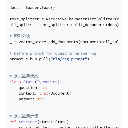
docs = loader.load()

text_splitter = RecursiveCharacterTextSplitter(chun
all_splits = text_splitter.split_documents(docs)

# 索引分块
_ = vector_store.add_documents(documents=all_splits)
# Define prompt for question-answering
prompt = hub.pull(
"rlm/rag-prompt"
)

# 定义应用状态
class
State
(
TypedDict
):

    question: 
str
    context: 
List
[Document]

    answer: 
str
# 定义应用步骤
def
retrieve
(
state: State
):

    retrieved_docs = vector_store.similarity_search