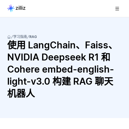
学习指南
RAG
使用 LangChain、Faiss、
NVIDIA Deepseek R1 和
Cohere embed-english-
light-v3.0 构建 RAG 聊天
机器人