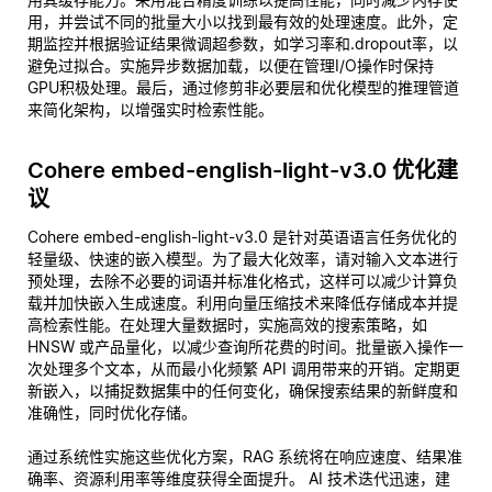
用，并尝试不同的批量大小以找到最有效的处理速度。此外，定
期监控并根据验证结果微调超参数，如学习率和.dropout率，以
避免过拟合。实施异步数据加载，以便在管理I/O操作时保持
GPU积极处理。最后，通过修剪非必要层和优化模型的推理管道
来简化架构，以增强实时检索性能。
Cohere embed-english-light-v3.0 优化建
议
Cohere embed-english-light-v3.0 是针对英语语言任务优化的
轻量级、快速的嵌入模型。为了最大化效率，请对输入文本进行
预处理，去除不必要的词语并标准化格式，这样可以减少计算负
载并加快嵌入生成速度。利用向量压缩技术来降低存储成本并提
高检索性能。在处理大量数据时，实施高效的搜索策略，如
HNSW 或产品量化，以减少查询所花费的时间。批量嵌入操作一
次处理多个文本，从而最小化频繁 API 调用带来的开销。定期更
新嵌入，以捕捉数据集中的任何变化，确保搜索结果的新鲜度和
准确性，同时优化存储。
通过系统性实施这些优化方案，RAG 系统将在响应速度、结果准
确率、资源利用率等维度获得全面提升。 AI 技术迭代迅速，建