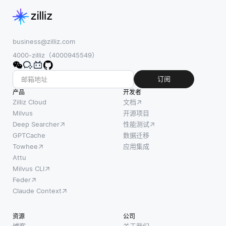
business@zilliz.com
4000-zilliz（4000945549）
订阅
产品
开发者
Zilliz Cloud
文档
Milvus
开源项目
Deep Searcher
性能测试
GPTCache
数据迁移
Towhee
应用集成
Attu
Milvus CLI
Feder
Claude Context
资源
公司