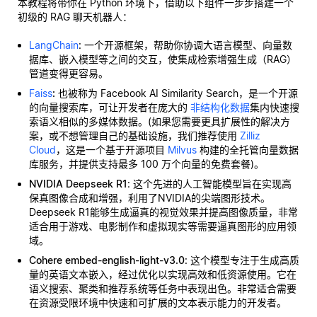
本教程将带你在 Python 环境下，借助以下组件一步步搭建一个
初级的 RAG 聊天机器人：
LangChain
: 一个开源框架，帮助你协调大语言模型、向量数
据库、嵌入模型等之间的交互，使集成检索增强生成（RAG）
管道变得更容易。
Faiss
:
也被称为 Facebook AI Similarity Search，是一个开源
的向量搜索库，可让开发者在庞大的
非结构化数据
集内快速搜
索语义相似的多媒体数据。(如果您需要更具扩展性的解决方
案，或不想管理自己的基础设施，我们推荐使用
Zilliz
Cloud
，这是一个基于开源项目
Milvus
构建的全托管向量数据
库服务，并提供支持最多 100 万个向量的免费套餐)。
NVIDIA Deepseek R1
: 这个先进的人工智能模型旨在实现高
保真图像合成和增强，利用了NVIDIA的尖端图形技术。
Deepseek R1能够生成逼真的视觉效果并提高图像质量，非常
适合用于游戏、电影制作和虚拟现实等需要逼真图形的应用领
域。
Cohere embed-english-light-v3.0
: 这个模型专注于生成高质
量的英语文本嵌入，经过优化以实现高效和低资源使用。它在
语义搜索、聚类和推荐系统等任务中表现出色。非常适合需要
在资源受限环境中快速和可扩展的文本表示能力的开发者。