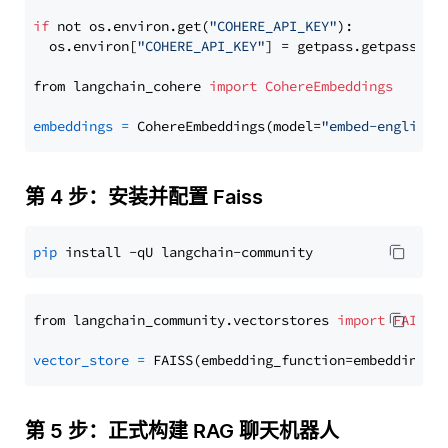
if
 not os.environ.get(
"COHERE_API_KEY"
):

  os.environ[
"COHERE_API_KEY"
] = getpass.getpass(
"E
from langchain_cohere 
import
CohereEmbeddings
embeddings
=
 CohereEmbeddings(model=
"embed-english-
第 4 步：安装并配置 Faiss
pip
from langchain_community.vectorstores 
import
FAISS
vector_store
=
第 5 步：正式构建 RAG 聊天机器人