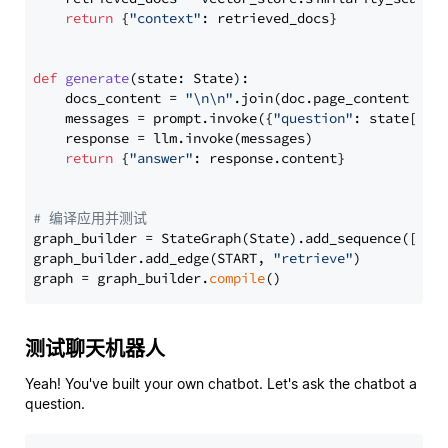
return
 {
"context"
: retrieved_docs}

def
generate
(
state: State
):

    docs_content = 
"\n\n"
.join(doc.page_content 
for
    messages = prompt.invoke({
"question"
: state[
"qu
    response = llm.invoke(messages)

return
 {
"answer"
: response.content}

# 编译应用并测试
graph_builder = StateGraph(State).add_sequence([retr
graph_builder.add_edge(START, 
"retrieve"
)

graph = graph_builder.
compile
测试聊天机器人
Yeah! You've built your own chatbot. Let's ask the chatbot a
question.