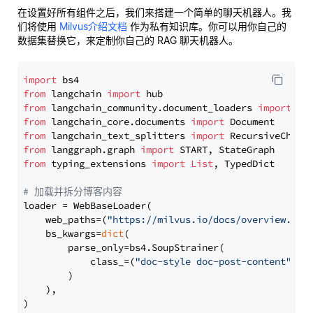
在设置好所有组件之后，我们来搭建一个简单的聊天机器人。我
们将使用
Milvus介绍文档
作为私有知识库。你可以用你自己的
数据集替换它，来定制你自己的 RAG 聊天机器人。
import
from
 langchain 
import
from
 langchain_community.document_loaders 
import
from
 langchain_core.documents 
import
from
 langchain_text_splitters 
import
from
 langgraph.graph 
import
from
 typing_extensions 
import
List
, TypedDict

# 加载并拆分博客内容
loader = WebBaseLoader(

    web_paths=(
"https://milvus.io/docs/overview.md"
,
    bs_kwargs=
dict
(

        parse_only=bs4.SoupStrainer(

            class_=(
"doc-style doc-post-content"
)

        )

    ),

)
