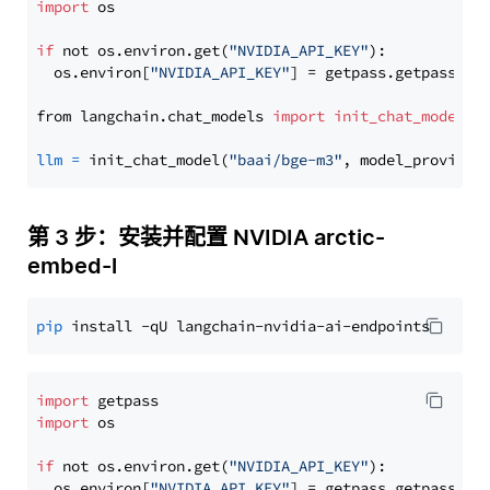
import
 os

if
 not os.environ.get(
"NVIDIA_API_KEY"
):

  os.environ[
"NVIDIA_API_KEY"
] = getpass.getpass(
"E
from langchain.chat_models 
import
init_chat_model
llm
=
 init_chat_model(
"baai/bge-m3"
, model_provider
第 3 步：安装并配置 NVIDIA arctic-
embed-l
pip
import
import
 os

if
 not os.environ.get(
"NVIDIA_API_KEY"
):

  os.environ[
"NVIDIA_API_KEY"
] = getpass.getpass(
"E