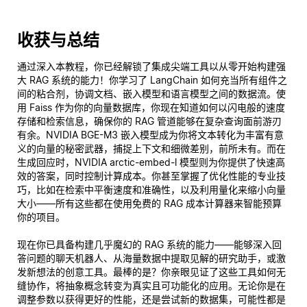
收获与总结
通过深入本教程，你已经解锁了集成尖端工具以从零开始构建强
大 RAG 系统的能力！你学习了 LangChain 如何充当所有组件之
间的粘合剂，协调文档、嵌入模型和语言模型之间的数据流。使
用 Faiss 作为你的向量数据库，你现在知道如何以闪电般的速度
存储和检索信息，确保你的 RAG 管道能够在复杂查询面前游刃
有余。NVIDIA BGE-M3 嵌入模型成为你将文本转化为丰富有意
义的向量的秘密武器，捕捉上下文和细微差别，前所未有。而在
生成回应时，NVIDIA arctic-embed-l 模型则为你提供了快速高
效的答案，同时控制计算成本。你甚至掌握了优化性能的专业技
巧，比如在检索中平衡速度和准确性，以及利用量化来缩小向量
大小——所有这些都在使用免费的 RAG 成本计算器来智能预算
你的项目。
现在你已具备构建几乎魔幻的 RAG 系统的能力——能够深入回
答问题的聊天机器人、从海量数据中提取见解的研究助手，或激
发新想法的创意工具。最棒的是？你亲眼见证了这些工具如何无
缝协作，将抽象概念转变为真实且可功能化的应用。无论你是在
调整参数以获得更好的性能，还是尝试新的数据集，可能性都是