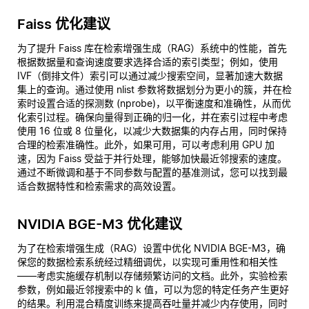
Faiss 优化建议
为了提升 Faiss 库在检索增强生成（RAG）系统中的性能，首先
根据数据量和查询速度要求选择合适的索引类型；例如，使用
IVF（倒排文件）索引可以通过减少搜索空间，显著加速大数据
集上的查询。通过使用 nlist 参数将数据划分为更小的簇，并在检
索时设置合适的探测数 (nprobe)，以平衡速度和准确性，从而优
化索引过程。确保向量得到正确的归一化，并在索引过程中考虑
使用 16 位或 8 位量化，以减少大数据集的内存占用，同时保持
合理的检索准确性。此外，如果可用，可以考虑利用 GPU 加
速，因为 Faiss 受益于并行处理，能够加快最近邻搜索的速度。
通过不断微调和基于不同参数与配置的基准测试，您可以找到最
适合数据特性和检索需求的高效设置。
NVIDIA BGE-M3 优化建议
为了在检索增强生成（RAG）设置中优化 NVIDIA BGE-M3，确
保您的数据检索系统经过精细调优，以实现可重用性和相关性
——考虑实施缓存机制以存储频繁访问的文档。此外，实验检索
参数，例如最近邻搜索中的 k 值，可以为您的特定任务产生更好
的结果。利用混合精度训练来提高吞吐量并减少内存使用，同时