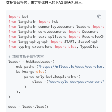
数据集替换它，来定制你自己的 RAG 聊天机器人。
import
from
 langchain 
import
from
 langchain_community.document_loaders 
import
from
 langchain_core.documents 
import
from
 langchain_text_splitters 
import
from
 langgraph.graph 
import
from
 typing_extensions 
import
List
, TypedDict

# 加载并拆分博客内容
loader = WebBaseLoader(

    web_paths=(
"https://milvus.io/docs/overview.md"
,
    bs_kwargs=
dict
(

        parse_only=bs4.SoupStrainer(

            class_=(
"doc-style doc-post-content"
)

        )

    ),

)

docs = loader.load()
