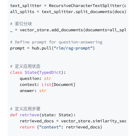
text_splitter = RecursiveCharacterTextSplitter(chun
all_splits = text_splitter.split_documents(docs)

# 索引分块
_ = vector_store.add_documents(documents=all_splits)
# Define prompt for question-answering
prompt = hub.pull(
"rlm/rag-prompt"
)

# 定义应用状态
class
State
(
TypedDict
):

    question: 
str
    context: 
List
[Document]

    answer: 
str
# 定义应用步骤
def
retrieve
(
state: State
):

    retrieved_docs = vector_store.similarity_search
return
 {
"context"
: retrieved_docs}
