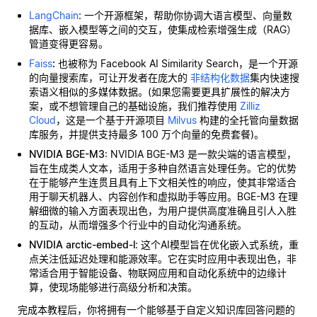
LangChain
: 一个开源框架，帮助你协调大语言模型、向量数
据库、嵌入模型等之间的交互，使集成检索增强生成（RAG）
管道变得更容易。
Faiss
:
也被称为 Facebook AI Similarity Search，是一个开源
的向量搜索库，可让开发者在庞大的
非结构化数据
集内快速搜
索语义相似的多媒体数据。(如果您需要更具扩展性的解决方
案，或不想管理自己的基础设施，我们推荐使用
Zilliz
Cloud
，这是一个基于开源项目
Milvus
构建的全托管向量数据
库服务，并提供支持最多 100 万个向量的免费套餐)。
NVIDIA BGE-M3
: NVIDIA BGE-M3 是一款尖端的语言模型，
旨在生成类人文本，适用于多种自然语言处理任务。它的优势
在于能够产生连贯且具有上下文相关性的响应，使其非常适合
用于聊天机器人、内容创作和虚拟助手等应用。BGE-M3 在理
解细微的输入方面表现出色，为用户提供高度准确且引人入胜
的互动，从而增强多个行业中的自动化沟通系统。
NVIDIA arctic-embed-l
: 这个AI模型旨在优化嵌入式系统，重
点关注低延迟处理和能源效率。它在实时应用中表现出色，非
常适合用于智能设备、物联网应用和自动化系统中的边缘计
算，使现场能够进行高级分析和决策。
完成本教程后，你将拥有一个能够基于自定义知识库回答问题的