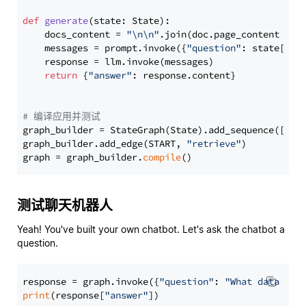
def
generate
(
state: State
):

    docs_content = 
"\n\n"
.join(doc.page_content 
for
    messages = prompt.invoke({
"question"
: state[
"qu
    response = llm.invoke(messages)

return
 {
"answer"
: response.content}

# 编译应用并测试
graph_builder = StateGraph(State).add_sequence([retr
graph_builder.add_edge(START, 
"retrieve"
)

graph = graph_builder.
compile
测试聊天机器人
Yeah! You've built your own chatbot. Let's ask the chatbot a
question.
response = graph.invoke({
"question"
: 
"What data typ
print
(response[
"answer"