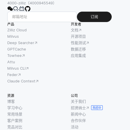
4000-zilliz（4000945549）
订阅
产品
开发者
Zilliz Cloud
文档
Milvus
开源项目
Deep Searcher
性能测试
GPTCache
数据迁移
Towhee
应用集成
Attu
Milvus CLI
Feder
Claude Context
资源
公司
博客
关于我们
学习中心
招贤纳士
热招中
常用场景
新闻中心
客户案例
合作伙伴
竞品对比
活动