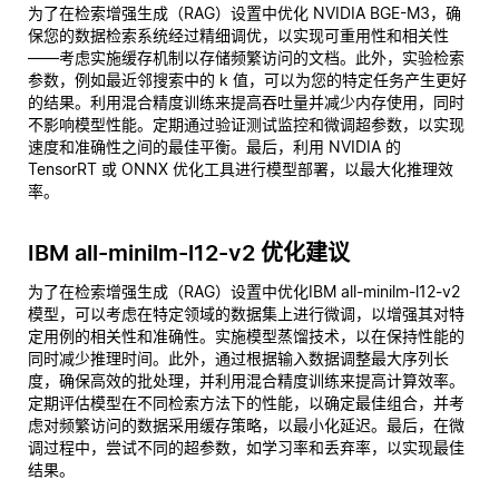
为了在检索增强生成（RAG）设置中优化 NVIDIA BGE-M3，确
保您的数据检索系统经过精细调优，以实现可重用性和相关性
——考虑实施缓存机制以存储频繁访问的文档。此外，实验检索
参数，例如最近邻搜索中的 k 值，可以为您的特定任务产生更好
的结果。利用混合精度训练来提高吞吐量并减少内存使用，同时
不影响模型性能。定期通过验证测试监控和微调超参数，以实现
速度和准确性之间的最佳平衡。最后，利用 NVIDIA 的
TensorRT 或 ONNX 优化工具进行模型部署，以最大化推理效
率。
IBM all-minilm-l12-v2 优化建议
为了在检索增强生成（RAG）设置中优化IBM all-minilm-l12-v2
模型，可以考虑在特定领域的数据集上进行微调，以增强其对特
定用例的相关性和准确性。实施模型蒸馏技术，以在保持性能的
同时减少推理时间。此外，通过根据输入数据调整最大序列长
度，确保高效的批处理，并利用混合精度训练来提高计算效率。
定期评估模型在不同检索方法下的性能，以确定最佳组合，并考
虑对频繁访问的数据采用缓存策略，以最小化延迟。最后，在微
调过程中，尝试不同的超参数，如学习率和丢弃率，以实现最佳
结果。