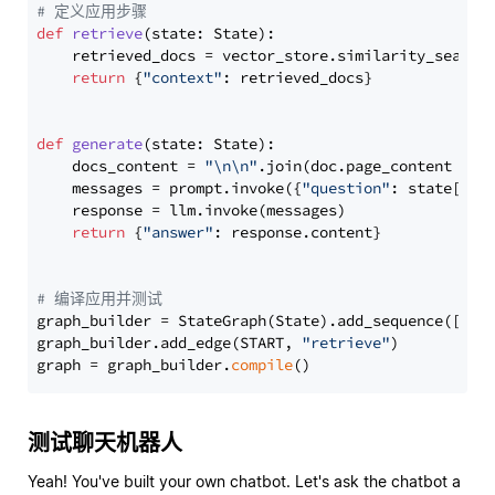
# 定义应用步骤
def
retrieve
(
state: State
):

    retrieved_docs = vector_store.similarity_search
return
 {
"context"
: retrieved_docs}

def
generate
(
state: State
):

    docs_content = 
"\n\n"
.join(doc.page_content 
for
    messages = prompt.invoke({
"question"
: state[
"qu
    response = llm.invoke(messages)

return
 {
"answer"
: response.content}

# 编译应用并测试
graph_builder = StateGraph(State).add_sequence([retr
graph_builder.add_edge(START, 
"retrieve"
)

graph = graph_builder.
compile
测试聊天机器人
Yeah! You've built your own chatbot. Let's ask the chatbot a