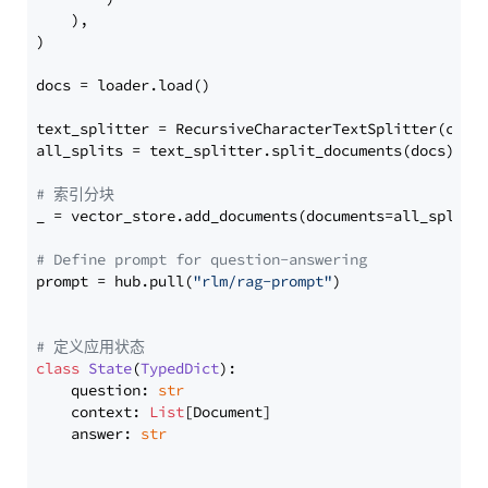
    ),

)

docs = loader.load()

text_splitter = RecursiveCharacterTextSplitter(chun
all_splits = text_splitter.split_documents(docs)

# 索引分块
_ = vector_store.add_documents(documents=all_splits)
# Define prompt for question-answering
prompt = hub.pull(
"rlm/rag-prompt"
)

# 定义应用状态
class
State
(
TypedDict
):

    question: 
str
    context: 
List
[Document]

    answer: 
str