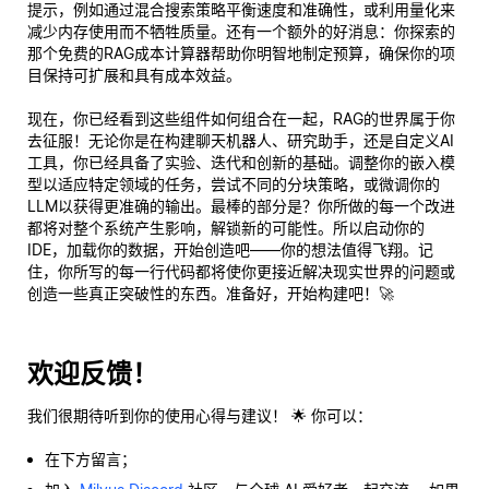
提示，例如通过混合搜索策略平衡速度和准确性，或利用量化来
减少内存使用而不牺牲质量。还有一个额外的好消息：你探索的
那个免费的RAG成本计算器帮助你明智地制定预算，确保你的项
目保持可扩展和具有成本效益。
现在，你已经看到这些组件如何组合在一起，RAG的世界属于你
去征服！无论你是在构建聊天机器人、研究助手，还是自定义AI
工具，你已经具备了实验、迭代和创新的基础。调整你的嵌入模
型以适应特定领域的任务，尝试不同的分块策略，或微调你的
LLM以获得更准确的输出。最棒的部分是？你所做的每一个改进
都将对整个系统产生影响，解锁新的可能性。所以启动你的
IDE，加载你的数据，开始创造吧——你的想法值得飞翔。记
住，你所写的每一行代码都将使你更接近解决现实世界的问题或
创造一些真正突破性的东西。准备好，开始
构建
吧！🚀
欢迎反馈！
我们很期待听到你的使用心得与建议！ 🌟 你可以：
在下方留言；