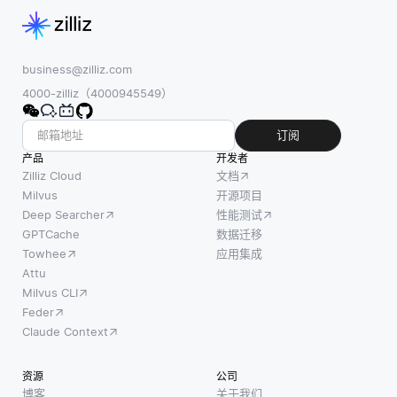
business@zilliz.com
4000-zilliz（4000945549）
订阅
产品
开发者
Zilliz Cloud
文档
Milvus
开源项目
Deep Searcher
性能测试
GPTCache
数据迁移
Towhee
应用集成
Attu
Milvus CLI
Feder
Claude Context
资源
公司
博客
关于我们