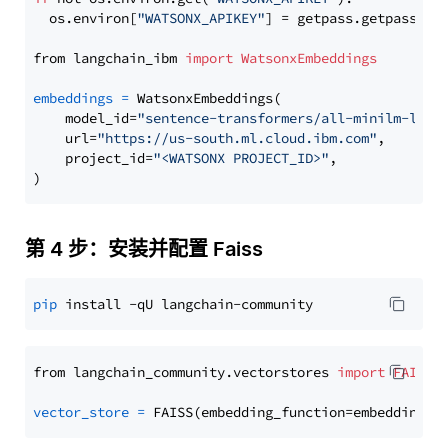
  os.environ[
"WATSONX_APIKEY"
] = getpass.getpass(
"E
from langchain_ibm 
import
WatsonxEmbeddings
embeddings
=
 WatsonxEmbeddings(

    model_id=
"sentence-transformers/all-minilm-l12-
    url=
"https://us-south.ml.cloud.ibm.com"
,

    project_id=
"<WATSONX PROJECT_ID>"
,

第 4 步：安装并配置 Faiss
pip
from langchain_community.vectorstores 
import
FAISS
vector_store
=