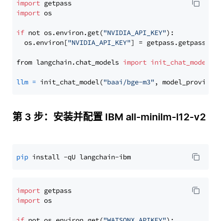
import
import
 os

if
 not os.environ.get(
"NVIDIA_API_KEY"
):

  os.environ[
"NVIDIA_API_KEY"
] = getpass.getpass(
"E
from langchain.chat_models 
import
init_chat_model
llm
=
 init_chat_model(
"baai/bge-m3"
, model_provider
第 3 步：安装并配置 IBM all-minilm-l12-v2
pip
import
import
 os

if
 not os.environ.get(
"WATSONX_APIKEY"
):
