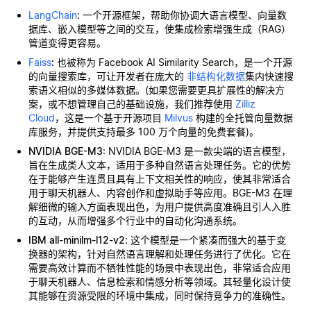
LangChain
: 一个开源框架，帮助你协调大语言模型、向量数
据库、嵌入模型等之间的交互，使集成检索增强生成（RAG）
管道变得更容易。
Faiss
:
也被称为 Facebook AI Similarity Search，是一个开源
的向量搜索库，可让开发者在庞大的
非结构化数据
集内快速搜
索语义相似的多媒体数据。(如果您需要更具扩展性的解决方
案，或不想管理自己的基础设施，我们推荐使用
Zilliz
Cloud
，这是一个基于开源项目
Milvus
构建的全托管向量数据
库服务，并提供支持最多 100 万个向量的免费套餐)。
NVIDIA BGE-M3
: NVIDIA BGE-M3 是一款尖端的语言模型，
旨在生成类人文本，适用于多种自然语言处理任务。它的优势
在于能够产生连贯且具有上下文相关性的响应，使其非常适合
用于聊天机器人、内容创作和虚拟助手等应用。BGE-M3 在理
解细微的输入方面表现出色，为用户提供高度准确且引人入胜
的互动，从而增强多个行业中的自动化沟通系统。
IBM all-minilm-l12-v2
: 这个模型是一个紧凑而强大的基于变
换器的架构，针对自然语言理解和处理任务进行了优化。它在
需要高效计算而不牺牲性能的场景中表现出色，非常适合应用
于聊天机器人、信息检索和情感分析等领域。其轻量化设计使
其能够在资源受限的环境中集成，同时保持竞争力的准确性。