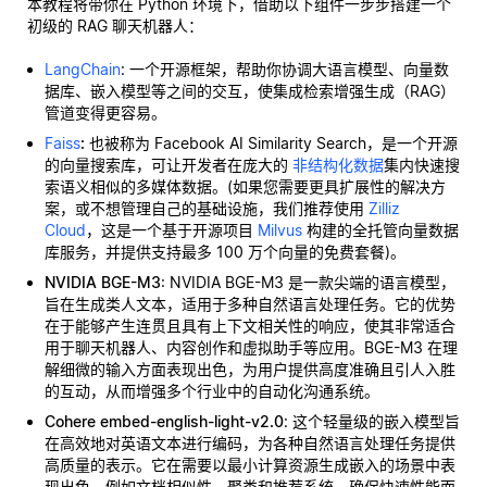
本教程将带你在 Python 环境下，借助以下组件一步步搭建一个
初级的 RAG 聊天机器人：
LangChain
: 一个开源框架，帮助你协调大语言模型、向量数
据库、嵌入模型等之间的交互，使集成检索增强生成（RAG）
管道变得更容易。
Faiss
:
也被称为 Facebook AI Similarity Search，是一个开源
的向量搜索库，可让开发者在庞大的
非结构化数据
集内快速搜
索语义相似的多媒体数据。(如果您需要更具扩展性的解决方
案，或不想管理自己的基础设施，我们推荐使用
Zilliz
Cloud
，这是一个基于开源项目
Milvus
构建的全托管向量数据
库服务，并提供支持最多 100 万个向量的免费套餐)。
NVIDIA BGE-M3
: NVIDIA BGE-M3 是一款尖端的语言模型，
旨在生成类人文本，适用于多种自然语言处理任务。它的优势
在于能够产生连贯且具有上下文相关性的响应，使其非常适合
用于聊天机器人、内容创作和虚拟助手等应用。BGE-M3 在理
解细微的输入方面表现出色，为用户提供高度准确且引人入胜
的互动，从而增强多个行业中的自动化沟通系统。
Cohere embed-english-light-v2.0
: 这个轻量级的嵌入模型旨
在高效地对英语文本进行编码，为各种自然语言处理任务提供
高质量的表示。它在需要以最小计算资源生成嵌入的场景中表
现出色，例如文档相似性、聚类和推荐系统，确保快速性能而