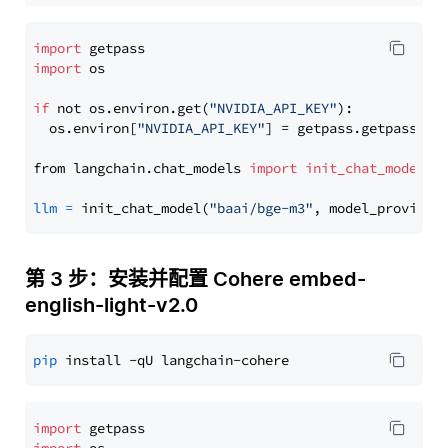
import
import
 os

if
 not os.environ.get(
"NVIDIA_API_KEY"
):

  os.environ[
"NVIDIA_API_KEY"
] = getpass.getpass(
"E
from langchain.chat_models 
import
init_chat_model
llm
=
 init_chat_model(
"baai/bge-m3"
, model_provider
第 3 步：安装并配置 Cohere embed-
english-light-v2.0
pip
import