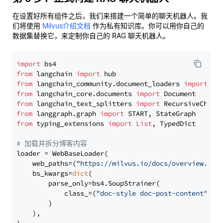
在设置好所有组件之后，我们来搭建一个简单的聊天机器人。我
们将使用
Milvus介绍文档
作为私有知识库。你可以用你自己的
数据集替换它，来定制你自己的 RAG 聊天机器人。
import
from
 langchain 
import
from
 langchain_community.document_loaders 
import
from
 langchain_core.documents 
import
from
 langchain_text_splitters 
import
from
 langgraph.graph 
import
from
 typing_extensions 
import
List
, TypedDict

# 加载并拆分博客内容
loader = WebBaseLoader(

    web_paths=(
"https://milvus.io/docs/overview.md"
,
    bs_kwargs=
dict
(

        parse_only=bs4.SoupStrainer(

            class_=(
"doc-style doc-post-content"
)

        )

    ),
