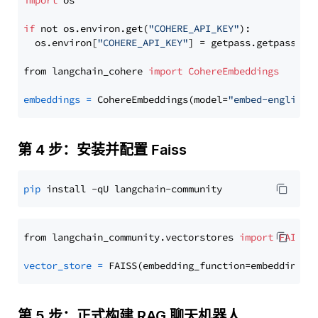
import
 os

if
 not os.environ.get(
"COHERE_API_KEY"
):

  os.environ[
"COHERE_API_KEY"
] = getpass.getpass(
"E
from langchain_cohere 
import
CohereEmbeddings
embeddings
=
 CohereEmbeddings(model=
"embed-english-
第 4 步：安装并配置 Faiss
pip
from langchain_community.vectorstores 
import
FAISS
vector_store
=
第 5 步：正式构建 RAG 聊天机器人