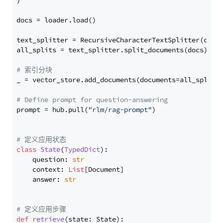
)

docs = loader.load()

text_splitter = RecursiveCharacterTextSplitter(chun
all_splits = text_splitter.split_documents(docs)

# 索引分块
_ = vector_store.add_documents(documents=all_splits)
# Define prompt for question-answering
prompt = hub.pull(
"rlm/rag-prompt"
)

# 定义应用状态
class
State
(
TypedDict
):

    question: 
str
    context: 
List
[Document]

    answer: 
str
# 定义应用步骤
def
retrieve
(
state: State
):
