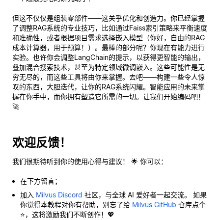
但这不仅仅是组装零部件——这关乎优化和创造力。你已经掌握
了调整RAG系统的专业技巧，比如通过Faiss索引策略来平衡速度
和准确性，或者根据项目需求选择嵌入模型（你好，自由的RAG
成本计算器，用于预算！）。最棒的部分呢？你现在有能力进行
实验。也许你会调整LangChain的提示，以获得更智能的输出，
叠加混合搜索技术，甚至为特定领域微调嵌入。这些可能性是无
穷无尽的，而这些工具将由你来掌握。去吧——构建一些令人惊
叹的东西，大胆迭代，让你的RAG系统闪耀。智能应用的未来掌
握在你手中，而你拥有塑造它所需的一切。让我们开始编码吧！
🚀
欢迎反馈！
我们很期待听到你的使用心得与建议！ 🌟 你可以：
在下方留言；
加入
Milvus Discord
社区，与全球 AI 爱好者一起交流。 如果
你觉得本教程对你有帮助，别忘了给
Milvus GitHub
仓库点个
⭐，这将激励我们不断创作！💖