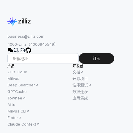
business@zilliz.com
4000-zilliz（4000945549）
订阅
产品
开发者
Zilliz Cloud
文档
Milvus
开源项目
Deep Searcher
性能测试
GPTCache
数据迁移
Towhee
应用集成
Attu
Milvus CLI
Feder
Claude Context