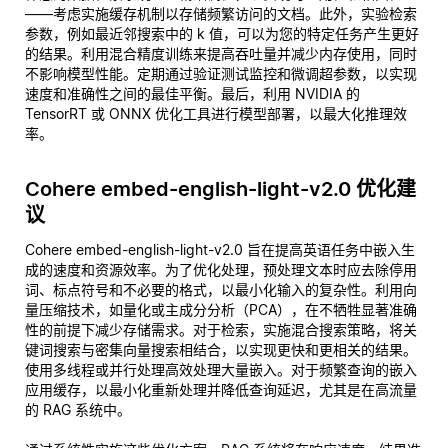
——考虑实施缓存机制以存储频繁访问的文档。此外，实验检索
参数，例如最近邻搜索中的 k 值，可以为您的特定任务产生更好
的结果。利用混合精度训练来提高吞吐量并减少内存使用，同时
不影响模型性能。定期通过验证测试监控和微调超参数，以实现
速度和准确性之间的最佳平衡。最后，利用 NVIDIA 的
TensorRT 或 ONNX 优化工具进行模型部署，以最大化推理效
率。
Cohere embed-english-light-v2.0 优化建
议
Cohere embed-english-light-v2.0 旨在提高英语任务中嵌入生
成的速度和资源效率。为了优化处理，预处理文本时应去除停用
词、标点符号和不必要的格式，以最小化输入的复杂性。利用向
量压缩技术，如量化或主成分分析（PCA），在不牺牲显著准确
性的前提下减少存储需求。对于检索，实施混合搜索策略，将关
键词搜索与密集向量搜索相结合，以实现更快和更相关的结果。
使用多线程或并行处理高效处理大量嵌入。对于频繁查询的嵌入
应用缓存，以最小化重新处理并降低查询延迟，尤其是在高流量
的 RAG 系统中。