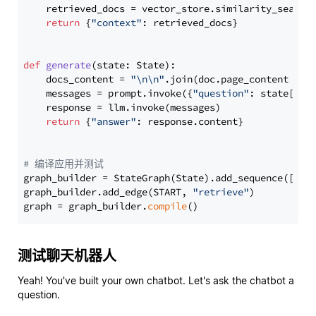
    retrieved_docs = vector_store.similarity_search
return
 {
"context"
: retrieved_docs}

def
generate
(
state: State
):

    docs_content = 
"\n\n"
.join(doc.page_content 
for
    messages = prompt.invoke({
"question"
: state[
"qu
    response = llm.invoke(messages)

return
 {
"answer"
: response.content}

# 编译应用并测试
graph_builder = StateGraph(State).add_sequence([retr
graph_builder.add_edge(START, 
"retrieve"
)

graph = graph_builder.
compile
测试聊天机器人
Yeah! You've built your own chatbot. Let's ask the chatbot a
question.