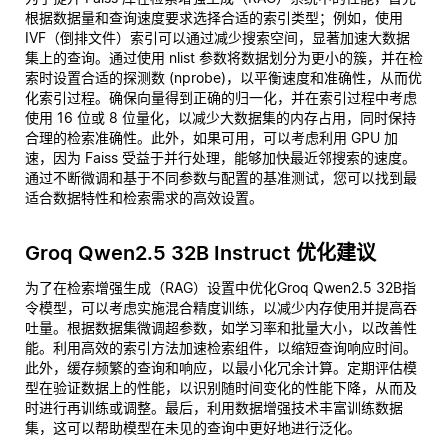
根据数据量和查询速度要求选择合适的索引类型；例如，使用
IVF（倒排文件）索引可以通过减少搜索空间，显著加速大数据
集上的查询。通过使用 nlist 参数将数据划分为更小的簇，并在检
索时设置合适的探测数 (nprobe)，以平衡速度和准确性，从而优
化索引过程。确保向量得到正确的归一化，并在索引过程中考虑
使用 16 位或 8 位量化，以减少大数据集的内存占用，同时保持
合理的检索准确性。此外，如果可用，可以考虑利用 GPU 加
速，因为 Faiss 受益于并行处理，能够加快最近邻搜索的速度。
通过不断微调和基于不同参数与配置的基准测试，您可以找到最
适合数据特性和检索需求的高效设置。
Groq Qwen2.5 32B Instruct 优化建议
为了在检索增强生成（RAG）设置中优化Groq Qwen2.5 32B指
令模型，可以考虑实施混合精度训练，以减少内存使用并提高吞
吐量。根据数据集微调超参数，如学习率和批量大小，以改善性
能。利用高效的索引方法加速检索组件，以缩短查询响应时间。
此外，缓存频繁的查询和响应，以最小化冗余计算。定期评估模
型在验证数据上的性能，以识别随时间变化的性能下降，从而及
时进行再训练或调整。最后，利用数据增强技术丰富训练数据
集，这可以帮助模型在未见的查询中更好地进行泛化。