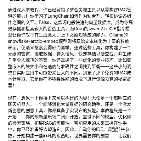
通过深入本教程，你已经解锁了整合尖端工具以从零构建RAG管
道的能力！你学习了LangChain如何作为粘合剂，轻松协调各组
件之间的交互。Faiss，这款闪电般快速的向量数据库，成为你高
效存储和检索嵌入的首选工具，而Groq的Qwen2.5 32B指令模
型让你惊叹于其生成类人、上下文感知响应的能力。Ollama的
snowflake-arctic-embed模型则将原始文本转化为丰富的数值
表示，使语义搜索变得轻而易举。通过这些工具，你构建了一个
无缝的管道：摄取数据，嵌入信息，快速存储以便查找，并生成
几乎令人惊艳的答案。你还掌握了一些优化的专业技巧，比如调
整嵌入的块大小和在速度与准确性之间找到平衡——这些小的调
整在实际应用中可能带来巨大的不同。别忘了那个免费的RAG成
本计算器，它是你在不牺牲性能的情况下进行资源预算的秘密武
器！
现在，想象一下你接下来可以构建的内容！无论是一个超响应的
聊天机器人，一个能够消化大量数据的研究助手，还是一个激发
新创意的创意工具，你都具备了实现它的技能。本教程只是一个
开始——你的创新游乐场广阔而开放。尝试不同的模型，优化你
的检索策略，拓展RAG的可能性。智能应用的未来掌握在你手
中，你已经准备好去塑造它。因此，启动你的IDE，调整那些参
数，开始构建一些非凡的东西吧。世界需要你的创意——让我们