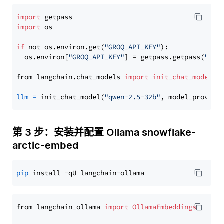
import
import
 os

if
 not os.environ.get(
"GROQ_API_KEY"
):

  os.environ[
"GROQ_API_KEY"
] = getpass.getpass(
"Ent
from langchain.chat_models 
import
init_chat_model
llm
=
 init_chat_model(
"qwen-2.5-32b"
, model_provide
第 3 步：安装并配置 Ollama snowflake-
arctic-embed
pip
from langchain_ollama 
import
OllamaEmbeddings