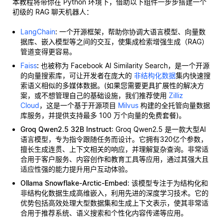
本教程将带你在 Python 环境下，借助以下组件一步步搭建一个
初级的 RAG 聊天机器人：
LangChain
: 一个开源框架，帮助你协调大语言模型、向量数
据库、嵌入模型等之间的交互，使集成检索增强生成（RAG）
管道变得更容易。
Faiss
:
也被称为 Facebook AI Similarity Search，是一个开源
的向量搜索库，可让开发者在庞大的
非结构化数据
集内快速搜
索语义相似的多媒体数据。(如果您需要更具扩展性的解决方
案，或不想管理自己的基础设施，我们推荐使用
Zilliz
Cloud
，这是一个基于开源项目
Milvus
构建的全托管向量数据
库服务，并提供支持最多 100 万个向量的免费套餐)。
Groq Qwen2.5 32B Instruct
: Groq Qwen2.5 是一款大型AI
语言模型，专为指令跟随任务而设计。它拥有320亿个参数，
擅长生成连贯、上下文相关的响应，并理解复杂查询。非常适
合用于客户服务、内容创作和教育工具等应用，通过其强大且
适应性强的能力提升用户互动体验。
Ollama Snowflake-Arctic-Embed
: 该模型专注于为结构化和
非结构化数据生成高维嵌入，利用先进的深度学习技术。它的
优势包括高效处理大型数据集和生成上下文表示，使其非常适
合用于推荐系统、语义搜索和个性化内容传递等应用。