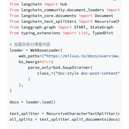
from
 langchain 
import
from
 langchain_community.document_loaders 
import
from
 langchain_core.documents 
import
from
 langchain_text_splitters 
import
from
 langgraph.graph 
import
from
 typing_extensions 
import
List
, TypedDict

# 加载并拆分博客内容
loader = WebBaseLoader(

    web_paths=(
"https://milvus.io/docs/overview.md"
,
    bs_kwargs=
dict
(

        parse_only=bs4.SoupStrainer(

            class_=(
"doc-style doc-post-content"
)

        )

    ),

)

docs = loader.load()

text_splitter = RecursiveCharacterTextSplitter(chun
all_splits = text_splitter.split_documents(docs)
