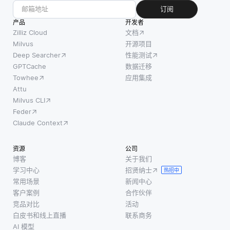
订阅
产品
开发者
Zilliz Cloud
文档
Milvus
开源项目
Deep Searcher
性能测试
GPTCache
数据迁移
Towhee
应用集成
Attu
Milvus CLI
Feder
Claude Context
资源
公司
博客
关于我们
学习中心
招贤纳士
热招中
常用场景
新闻中心
客户案例
合作伙伴
竞品对比
活动
白皮书和线上直播
联系商务
AI 模型