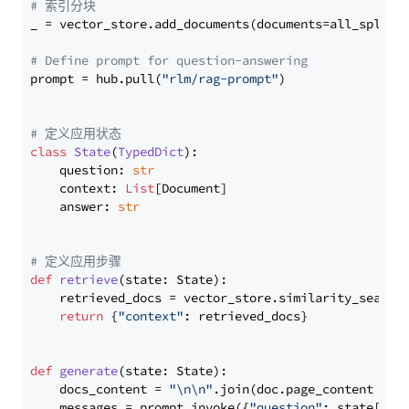
# 索引分块
_ = vector_store.add_documents(documents=all_splits)
# Define prompt for question-answering
prompt = hub.pull(
"rlm/rag-prompt"
)

# 定义应用状态
class
State
(
TypedDict
):

    question: 
str
    context: 
List
[Document]

    answer: 
str
# 定义应用步骤
def
retrieve
(
state: State
):

    retrieved_docs = vector_store.similarity_search
return
 {
"context"
: retrieved_docs}

def
generate
(
state: State
):

    docs_content = 
"\n\n"
.join(doc.page_content 
for
    messages = prompt.invoke({
"question"
: state[
"qu