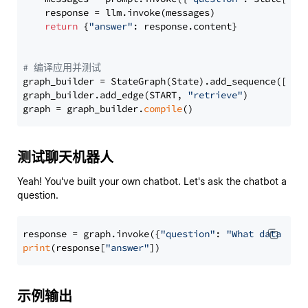
    response = llm.invoke(messages)

return
 {
"answer"
: response.content}

# 编译应用并测试
graph_builder = StateGraph(State).add_sequence([retr
graph_builder.add_edge(START, 
"retrieve"
)

graph = graph_builder.
compile
测试聊天机器人
Yeah! You've built your own chatbot. Let's ask the chatbot a
question.
response = graph.invoke({
"question"
: 
"What data typ
print
(response[
"answer"
示例输出