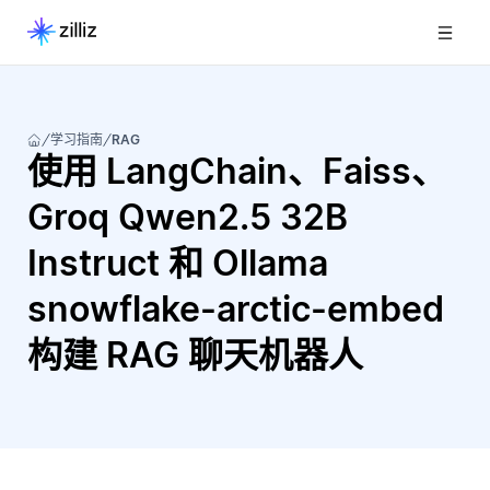
学习指南
RAG
使用 LangChain、Faiss、
Groq Qwen2.5 32B
Instruct 和 Ollama
snowflake-arctic-embed
构建 RAG 聊天机器人