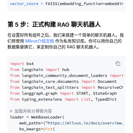
vector_store
=
第 5 步：正式构建 RAG 聊天机器人
在设置好所有组件之后，我们来搭建一个简单的聊天机器人。我
们将使用
Milvus介绍文档
作为私有知识库。你可以用你自己的
数据集替换它，来定制你自己的 RAG 聊天机器人。
import
from
 langchain 
import
from
 langchain_community.document_loaders 
import
from
 langchain_core.documents 
import
from
 langchain_text_splitters 
import
from
 langgraph.graph 
import
from
 typing_extensions 
import
List
, TypedDict

# 加载并拆分博客内容
loader = WebBaseLoader(

    web_paths=(
"https://milvus.io/docs/overview.md"
,
    bs_kwargs=
dict
(
