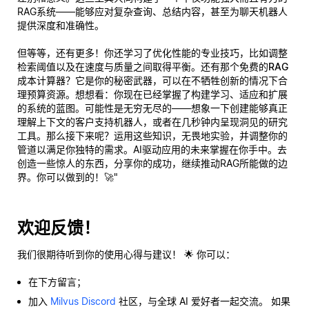
RAG系统——能够应对复杂查询、总结内容，甚至为聊天机器人
提供深度和准确性。
但等等，还有更多！你还学习了优化性能的专业技巧，比如调整
检索阈值以及在速度与质量之间取得平衡。还有那个
免费的RAG
成本计算器
？它是你的秘密武器，可以在不牺牲创新的情况下合
理预算资源。想想看：你现在已经掌握了构建学习、适应和扩展
的系统的蓝图。可能性是无穷无尽的——想象一下创建能够
真正
理解上下文的客户支持机器人，或者在几秒钟内呈现洞见的研究
工具。那么接下来呢？运用这些知识，无畏地实验，并调整你的
管道以满足你独特的需求。AI驱动应用的未来掌握在你手中。去
创造一些惊人的东西，分享你的成功，继续推动RAG所能做的边
界。你可以做到的！🚀"
欢迎反馈！
我们很期待听到你的使用心得与建议！ 🌟 你可以：
在下方留言；
加入
Milvus Discord
社区，与全球 AI 爱好者一起交流。 如果