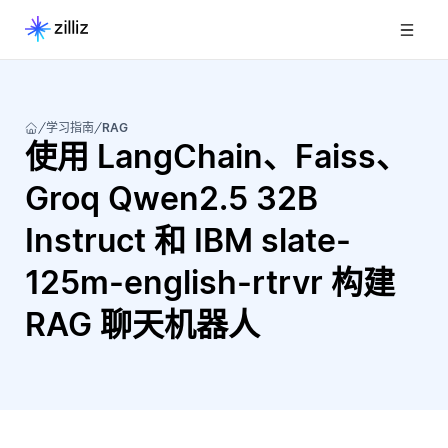
学习指南
RAG
使用 LangChain、Faiss、
Groq Qwen2.5 32B
Instruct 和 IBM slate-
125m-english-rtrvr 构建
RAG 聊天机器人