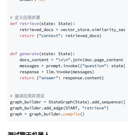
# 定义应用步骤
def
retrieve
(
state: State
):

    retrieved_docs = vector_store.similarity_search
return
 {
"context"
: retrieved_docs}

def
generate
(
state: State
):

    docs_content = 
"\n\n"
.join(doc.page_content 
for
    messages = prompt.invoke({
"question"
: state[
"qu
    response = llm.invoke(messages)

return
 {
"answer"
: response.content}

# 编译应用并测试
graph_builder = StateGraph(State).add_sequence([retr
graph_builder.add_edge(START, 
"retrieve"
)

graph = graph_builder.
compile