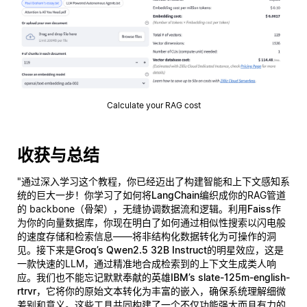
Calculate your RAG cost
收获与总结
"通过深入学习这个教程，你已经迈出了构建智能和上下文感知系
统的巨大一步！你学习了如何将
LangChain
编织成你的RAG管道
的 backbone（骨架），无缝协调数据流和逻辑。利用
Faiss
作
为你的向量数据库，你现在明白了如何通过相似性搜索以闪电般
的速度存储和检索信息——将非结构化数据转化为可操作的洞
见。接下来是
Groq’s Qwen2.5 32B Instruct
的明星效应，这是
一款快速的LLM，通过精准地合成检索到的上下文生成类人响
应。我们也不能忘记默默奉献的英雄
IBM’s slate-125m-english-
rtrvr
，它将你的原始文本转化为丰富的嵌入，确保系统理解细微
差别和意义。这些工具共同构建了一个不仅功能强大而且
有力
的