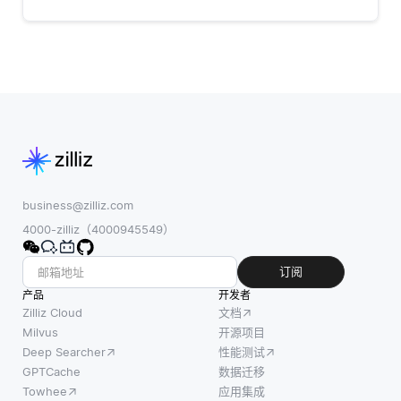
business@zilliz.com
4000-zilliz（4000945549）
订阅
产品
开发者
Zilliz Cloud
文档
Milvus
开源项目
Deep Searcher
性能测试
GPTCache
数据迁移
Towhee
应用集成