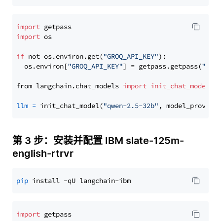
import
import
 os

if
 not os.environ.get(
"GROQ_API_KEY"
):

  os.environ[
"GROQ_API_KEY"
] = getpass.getpass(
"Ent
from langchain.chat_models 
import
init_chat_model
llm
=
 init_chat_model(
"qwen-2.5-32b"
, model_provide
第 3 步：安装并配置 IBM slate-125m-
english-rtrvr
pip
import