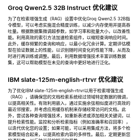
Groq Qwen2.5 32B Instruct 优化建议
为了在检索增强生成（RAG）设置中优化Groq Qwen2.5 32B指
令模型，可以考虑实施混合精度训练，以减少内存使用并提高吞
吐量。根据数据集微调超参数，如学习率和批量大小，以改善性
能。利用高效的索引方法加速检索组件，以缩短查询响应时间。
此外，缓存频繁的查询和响应，以最小化冗余计算。定期评估模
型在验证数据上的性能，以识别随时间变化的性能下降，从而及
时进行再训练或调整。最后，利用数据增强技术丰富训练数据
集，这可以帮助模型在未见的查询中更好地进行泛化。
IBM slate-125m-english-rtrvr 优化建议
为了优化IBM slate-125m-english-rtrvr以用于检索增强生成
（RAG），请确保您的文档检索系统经过领域特定数据的微调，
以提高相关性。有效利用嵌入，通过实施余弦相似度进行高效的
最近邻搜索，并考虑应用缓存机制来存储经常访问的文档。此
外，尝试各种查询增强技术，如重新表述或添加相关关键词，以
提升检索性能。监控和分析检索指标（例如准确率和召回率），
以迭代优化您的设置；如果可能，可以采用集成方法，将多个检
索模型结合起来，以提高检索内容的多样性。最后，定期更新您