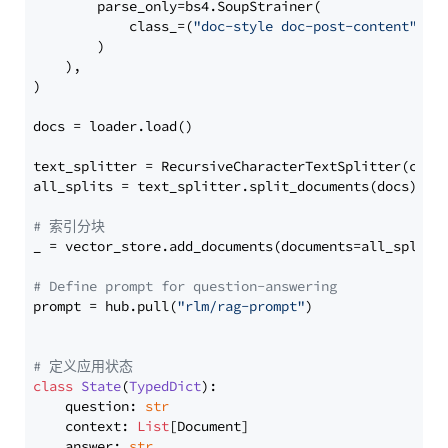
        parse_only=bs4.SoupStrainer(

            class_=(
"doc-style doc-post-content"
)

        )

    ),

)

docs = loader.load()

text_splitter = RecursiveCharacterTextSplitter(chun
all_splits = text_splitter.split_documents(docs)

# 索引分块
_ = vector_store.add_documents(documents=all_splits)
# Define prompt for question-answering
prompt = hub.pull(
"rlm/rag-prompt"
)

# 定义应用状态
class
State
(
TypedDict
):

    question: 
str
    context: 
List
[Document]

    answer: 
str