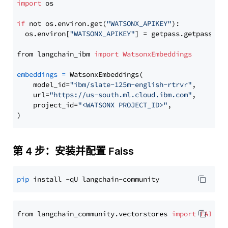
import
 os

if
 not os.environ.get(
"WATSONX_APIKEY"
):

  os.environ[
"WATSONX_APIKEY"
] = getpass.getpass(
"E
from langchain_ibm 
import
WatsonxEmbeddings
embeddings
=
 WatsonxEmbeddings(

    model_id=
"ibm/slate-125m-english-rtrvr"
,

    url=
"https://us-south.ml.cloud.ibm.com"
,

    project_id=
"<WATSONX PROJECT_ID>"
,

第 4 步：安装并配置 Faiss
pip
from langchain_community.vectorstores 
import
FAISS