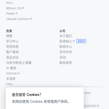
Attu
Milvus CLI
Feder
Claude Context
资源
公司
博客
关于我们
学习中心
招贤纳士
热招中
常用场景
新闻中心
客户案例
合作伙伴
竞品对比
活动
白皮书和线上直播
联系商务
AI 模型
GitHub
术语表
FAQ
使用条款
·
个人信息保护政策
·
数据安全政策
LF AI、LF AI & Data、Milvus，以及相关的开源项目名称为 Linux
是否接受 Cookies？
Foundation 所有商标
本网站使用 Cookies 来增强用户体验。
版权所有 ©2026 上海赜睿信息科技有限公司保留所有权利
ICP 备案:
沪ICP备2023014543号-1
沪公网安备31011002006715