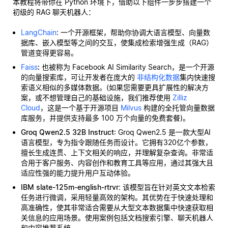
本教程将带你在 Python 环境下，借助以下组件一步步搭建一个
初级的 RAG 聊天机器人：
LangChain
: 一个开源框架，帮助你协调大语言模型、向量数
据库、嵌入模型等之间的交互，使集成检索增强生成（RAG）
管道变得更容易。
Faiss
:
也被称为 Facebook AI Similarity Search，是一个开源
的向量搜索库，可让开发者在庞大的
非结构化数据
集内快速搜
索语义相似的多媒体数据。(如果您需要更具扩展性的解决方
案，或不想管理自己的基础设施，我们推荐使用
Zilliz
Cloud
，这是一个基于开源项目
Milvus
构建的全托管向量数据
库服务，并提供支持最多 100 万个向量的免费套餐)。
Groq Qwen2.5 32B Instruct
: Groq Qwen2.5 是一款大型AI
语言模型，专为指令跟随任务而设计。它拥有320亿个参数，
擅长生成连贯、上下文相关的响应，并理解复杂查询。非常适
合用于客户服务、内容创作和教育工具等应用，通过其强大且
适应性强的能力提升用户互动体验。
IBM slate-125m-english-rtrvr
: 该模型旨在针对英文文本检索
任务进行微调，采用轻量高效的架构。其优势在于快速处理和
高准确性，使其非常适合需要从大型文本数据集中快速获取相
关信息的应用场景。使用案例包括文档搜索引擎、聊天机器人
和内容推荐系统。