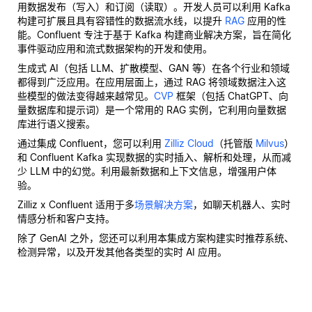
用数据发布（写入）和订阅（读取）。开发人员可以利用 Kafka
构建可扩展且具有容错性的数据流水线，以提升
RAG
应用的性
能。Confluent 专注于基于 Kafka 构建商业解决方案，旨在简化
事件驱动应用和流式数据架构的开发和使用。
生成式 AI（包括 LLM、扩散模型、GAN 等）在各个行业和领域
都得到广泛应用。在应用层面上，通过 RAG 将领域数据注入这
些模型的做法变得越来越常见。
CVP
框架（包括 ChatGPT、向
量数据库和提示词）是一个常用的 RAG 实例，它利用向量数据
库进行语义搜索。
通过集成 Confluent，您可以利用
Zilliz Cloud
（托管版
Milvus
）
和 Confluent Kafka 实现数据的实时插入、解析和处理，从而减
少 LLM 中的幻觉。利用最新数据和上下文信息，增强用户体
验。
Zilliz x Confluent 适用于多
场景解决方案
，如聊天机器人、实时
情感分析和客户支持。
除了 GenAI 之外，您还可以利用本集成方案构建实时推荐系统、
检测异常，以及开发其他各类型的实时 AI 应用。