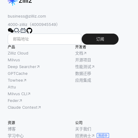
business@zilliz.com
4000-zilliz（4000945549）
订阅
产品
开发者
Zilliz Cloud
文档
Milvus
开源项目
Deep Searcher
性能测试
GPTCache
数据迁移
Towhee
应用集成
Attu
Milvus CLI
Feder
Claude Context
资源
公司
博客
关于我们
学习中心
招贤纳士
热招中